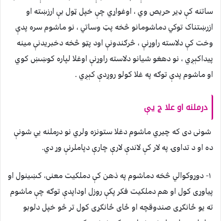
ساتنه کې ډير حريص وي ، اوغواړي چې خپل ټول بې ارزښته او
ازرښتناک توکي دماشومانو څخه پټ وساتي ، نو ماشوم سره پدې
وخت کې دلاسته راوړنې ، څرګندونې اود پټو څخه دخبريدنې مينه
پيداکېږي ، نو دهغو شيانو دلاسته راوړنې اوغلا لپاره کوښښ کوي
او ماشوم پدې توګه په غلا کولو روږدې کېږي .
درملنه او علا ج يې
شونى دى که چيري ماشوم دغلا ستونزه ولري نو درملنه يي شونې
ده او د تداوۍ په لار کې لاندې لارې چارې دپاملرنې وړ دي.
١- دوړوکوالي څخه دماشوم په ذهن کې دملکيت معنى، کښينول او
پياوړى کول او هم دملکيت فکر پکې روزل اوداپدې توګه چې ماشوم
ته يو ځانګړى صندوقچه او ځاى ځانګړى کول تر څو خپل دلوبو