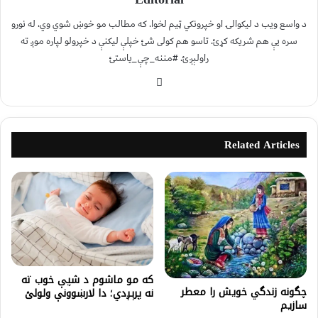
د واسع ویب د لیکوالۍ او خپرونکي ټیم لخوا. که مطالب مو خوښ شوي وي، له نورو
سره یې هم شریکه کړئ. تاسو هم کولی شئ خپلې لیکنې د خپرولو لپاره موږ ته
راولېږئ. #مننه_چې_یاستئ
Related Articles
که مو ماشوم د شپې خوب ته
چگونه زندگي خويش را معطر
نه پرېږدي؛ دا لارښوونې ولولئ
سازيم