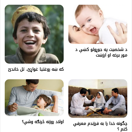
د شخصيت په جوړولو كښې د
مور برخه او ارزښت
که ښه روغتیا غواړئ، تل خاندئ
اولاد روزنه څرنګه وشي؟
چگونه خدا را به فرزندم معرفي
كنم ؟