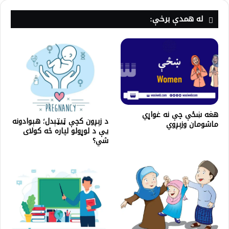
له همدې برخې:
هغه ښځې چې نه غواړي
د زېږون کچې ټیټېدل؛ هېوادونه
ماشومان وزېږوي
یې د لوړولو لپاره څه کولای
شي؟