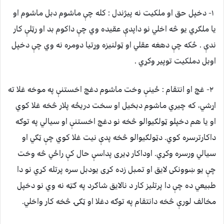
١- دخپل حق او ملکيت نه پيژندل : کله چې ماشوم دبل ماشوم او
يا ملګري يو څه اخلي نو داپدې عقيده وي چې داکوم بد او رټلې کار
ندې . ځکه چې دهغه عقلي او ټولنيزه وړتيا دومره نه وي چې دخپل
اوبل دملکيت توپير وکړي .
٢- غچ او انتقام : ځينې وخت ماشوم دغچ اخستنې په موخه غلا ته
اړشي، که چيري ماشوم دبخيل او سخت دريځه پلار څخه غلا کوي
او يا هم دخپلو ټولګيوالو څخه نو دغچ اخستنې او سيالي په توګه
داکارترسره کوي. دټولګيوالو څخه پدې نيت غلا کوي چې ټګي او
سيالي ورسره وکړي. اوداکار ډيرى پداسې حال کې راځي څه وخت
چې يو ښوونکى لايق او تمبل زده کړى يودبل سره پرتله کړي نو دا
طبيعي ده چې دا پرتليز کار د نالايق شاګرد په ګټه نه وي نو دخپل
مخالف لورې څخه دانتقام په توګه دغلا او ټګۍ څخه کار واخلي.