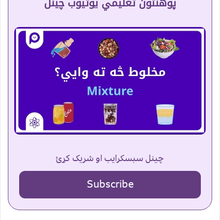
پوهنتون تعلیمي یوتیوب چینل
چینل سبسکرایب او شریک کړئ
Subscribe