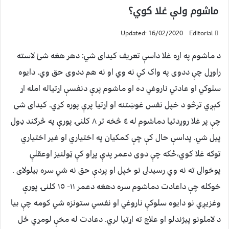
ماشوم ولې غلا کوي؟
Updated: 16/02/2020
Editorial
د ماشوم په اړه غلا داسې تعريف کيداى شي: دهر هغه شئ لاسته
راوړل چې ددوى په واک کې نه وي او نه هم ددوى حق وي. دايوه
سلوکي او عادتي ناروغي ده او ماشوم پرې دنفسې اړتياله امله اړ
کېږي ترڅو د خپل نفس غوښتنه او اړتيا پرې پوره کړي. کيداى شى
چې پر غلا روږدتيا دماشوم له ٤ څخه تر ٨ کلنۍ پورې په څرګند ډول
پيل شي. پداسې حال کې چې کمکيان په اختياري او غير اختياري
توګه غلا کوي،ځکه چې دوى دعمر پدې پړاو کې ټولنيز اوعقلې
پوخوالى ته نه وي رسيدلى نو خپل او پردې حق نه شي سره بيلولاى .
خوکله چې داعادت دماشوم سره دهغه دعمر ١١- ١٥ کلنۍ پورې
وغزيږي نو دايوه سلوکې ناروغي او نفسي ستونزه شي کومه چې بيا
د لاملونو پيژندلو او علاج ته اړتيا لري. دعادت له مخې لومړي ځل