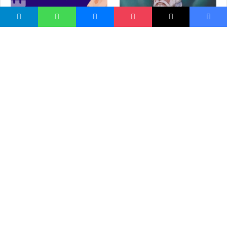
د رمضان د مياشتې د شپې
قيام (عبادت کول)
دخوشحال بابا په اشعارو کې
اخلاق
واسع ویب
کور پاڼه
زموږ په اړه