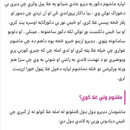
لپاره ماشوم دکور په ډيرو عادي شيانو په غلا پيل وکړي چې ډيرى يې
دخوراک توکي وي ، بيا داکار پروړاندې ځي او آن تردې چې دمور او
پلار څخه پيسې غلا کړي. او ځينې نور يي دکورګاڼه اوسره پټ کړي.
او بيا ځينې دلګښت وړ توکي لکه دکور ساعتونه ، عينکي ، او دلوبو
سامانونه پټوي . دډيرو اړينو خبرو څخه يوه داهم ده چې ماشوم
غواړي چې خپله غلا پټه کړي او لدې امله چې که چيري کورني پرې
وپوهيږي نو د تهمت لاندې به راشي او شونې به وي چې سزا هم
ورته ورکړشي نو ځکه دماشوم لپاره دخپل غلا پټول خورا ارزښت
لري.
ماشوم ولې غلا کوي؟
ماشومان دډيرو ډول ډول لاملونو له امله غلا کولو ته اړ کېږي چې
ځينې ديادونې وړيې په لاندې ډول دي: