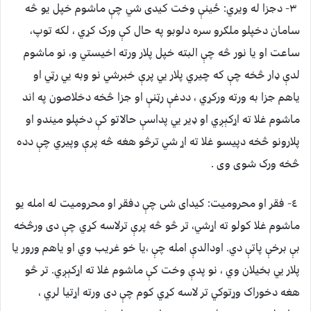
٣- دجزا له ويري: ځينې وخت کيدى شي چې ماشوم خپل يو څه
سامان دخپلو ملګرو سره دلوبو په حال کې ورک کړي ، لکه توپ،
ساعت او يا نور څه چې البته خپل پلار ورته اخيستي و، نو ماشوم
لدې ډار څخه چې که چيري پلار يي پرې خبرشي نو وبه يي رټي او
ياهم جزا به ورته ورکړي ، ددغې رټنې او جزا څخه دخلاصون په اند
ماشوم غلا ته اړکېږي او ډير يي پداسې حالاتو کې دخپلو ميندو او
پلارونو څخه دپيسو غلا ته اړ شي ترڅو هغه څه پرې وپيري چې دده
څخه ورک شوى وى .
٤- فقر او محروميت: کيداى شى چې دفقر او محروميت له امله يو
ماشوم غلا کولو ته اړشي، تر څو څه پرې ترلاسه کړي چې دى ورڅخه
بې برخې پاتې دي. اودالدې امله چې ،يا خو غريب وي او ياهم ورور يا
پلار يي بخيلان وي ، نو پدې وخت کې ماشوم غلا ته اړکېږي. تر څو
هغه دخوراک وړتوکي تر لاسه کړي کوم چې دى ورته اړتيا لري ،