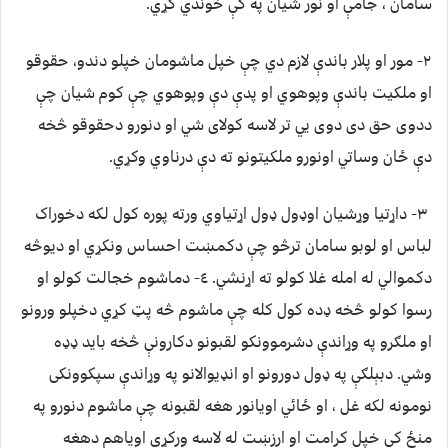
سامان ، جامې او نور شيان په کې خوندي کړي.
٢- مور او پلار باندې لازم دي چې خپل ماشومان خپلو دندو، حقوقو
او ملکيت باندې وپوهوي او پدې دې وپوهوي چې کوم شيان چې
ددوى حق دى دوى يي تر لاسه کولاى شي او دنورو دحقوقو څخه
دې ځان وساتي اونورو ملکيتونو ته دې درناوي وکړي.
٣- داړتيا وړشيان اوډول ډول اړتياوي ورته پوره کول لکه دخوراک
لباس او لوبو سامان ترڅو چې دکمښت احساس ونکړي او ديوڅه
دکموالي له امله غلا کولو ته اړنشي. ٤- دماشوم خجالت کولو او
رسوا کولو څخه ډده کول کله چې ماشوم څه پټ کړي دخپلو ورونو
او ملګرو په وړاندې دشرموونکو لقبونو دکارونې څخه بايد ډډه
وشي. دبېلګې په ډول دورونو او انډيوالانو په وړاندې سپکوونکى
نومونه لکه غل ، او ځائي اويانور هغه لقبونه چې ماشوم دنورو په
منځ کې خپل کرامت او ارزښت له لاسه ورکړي اوياهم دهغه