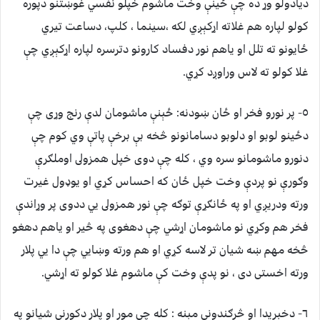
ديادولو وړ ده چې ځينې وخت ماشوم خپلو نفسي غوښتنو دپوره
کولو لپاره هم غلاته اړکېږي لکه ،سينما ، کلپ، دساعت تيري
ځايونو ته تلل او ياهم نور دفساد کارونو دترسره لپاره اړکېږي چې
غلا کولو ته لاس وراوږد کړي.
٥- پر نورو فخر او ځان ښودنه: ځېنې ماشومان لدې رنج وړى چې
دځينو لوبو او دلوبو دسامانونو څخه بې برخې پاتې وي کوم چې
دنورو ماشومانو سره وي ، کله چې دوى خپل همزولى اوملګرې
وګورې نو پردې وخت خپل ځان که احساس کړي او يوډول غيرت
ورته ودريږي او په ځانګړې توګه چې نور همزولى يي ددوى پر وړاندې
فخر هم وکړي نو ماشومان اړشي چې دهغوى په څير او ياهم دهغو
څخه مهم ښه شيان تر لاسه کړي او هم ورته وښايي چې دا يي پلار
ورته اخستى دى ، نو پدې وخت کې ماشوم غلا کولو ته اړشي.
٦- دخبريدا او څرګندونې مېنه : کله چې مور او پلار دکورنې شيانو په