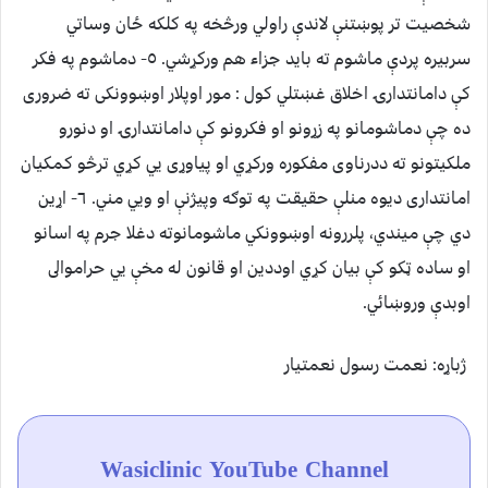
شخصيت تر پوښتنې لاندې راولي ورڅخه په کلکه ځان وساتي
سربيره پردې ماشوم ته بايد جزاء هم ورکړشي. ٥- دماشوم په فکر
کې دامانتدارۍ اخلاق غښتلي کول : مور اوپلار اوښوونکى ته ضرورى
ده چې دماشومانو په زړونو او فکرونو کې دامانتدارۍ او دنورو
ملکيتونو ته ددرناوى مفکوره ورکړي او پياوړى يي کړي ترڅو کمکيان
امانتدارى ديوه منلې حقيقت په توګه وپيژنې او ويي مني. ٦- اړين
دي چې ميندي، پلررونه اوښوونکي ماشومانوته دغلا جرم په اسانو
او ساده ټکو کې بيان کړي اوددين او قانون له مخې يي حراموالى
اوبدې وروښائي.
ژباړه: نعمت رسول نعمتيار
Wasiclinic YouTube Channel