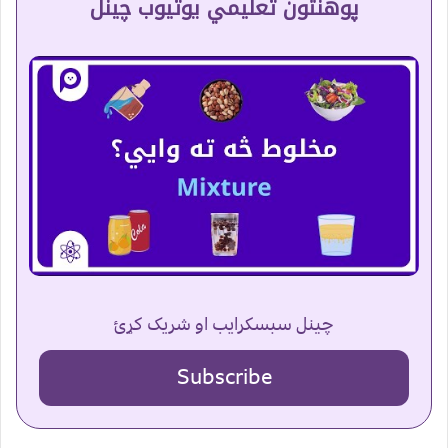
پوهنتون تعلیمي یوتیوب چینل
چینل سبسکرایب او شریک کړئ
Subscribe