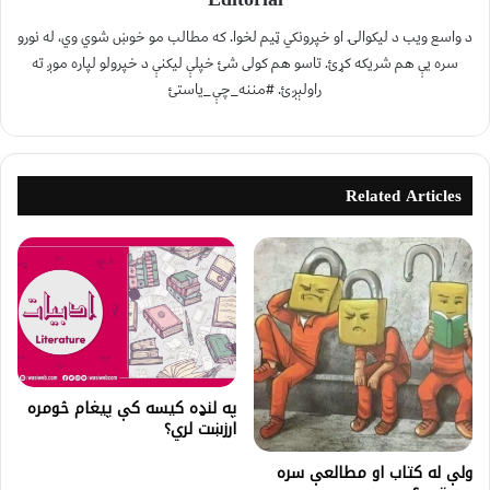
د واسع ویب د لیکوالۍ او خپرونکي ټیم لخوا. که مطالب مو خوښ شوي وي، له نورو
سره یې هم شریکه کړئ. تاسو هم کولی شئ خپلې لیکنې د خپرولو لپاره موږ ته
راولېږئ. #مننه_چې_یاستئ
Related Articles
په لنډه کیسه کې پيغام څومره
ارزښت لري؟
ولې له کتاب او مطالعې سره