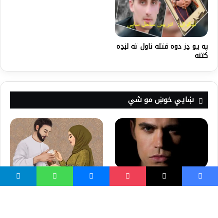
په یو ډز دوه قتله ناول ته لڼډه
کتنه
ښايي خوښ مو شي
که ځوانه او تانده څېره غواړئ