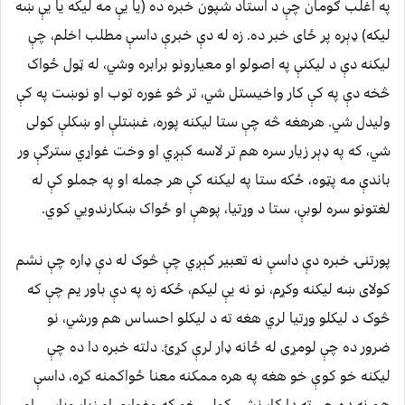
په اغلب ګومان چې د استاد شپون خبره ده (یا یې مه لیکه یا یې ښه
لیکه) ډېره پر ځای خبر ده. زه له دې خبرې داسې مطلب اخلم، چې
لیکنه دې د لیکنې په اصولو او معیارونو برابره وشي، له ټول ځواک
څخه دې په کې کار واخیستل شي، تر څو غوره توب او نوښت په کې
ولیدل شي. هرهغه څه چې ستا لیکنه پوره، غښتلې او ښکلې کولی
شي، که په ډېر زیار سره هم تر لاسه کېږي او وخت غواړي سترګې ور
باندې مه پټوه، ځکه ستا په لیکنه کې هر جمله او په جملو کې له
لغتونو سره لوبې، ستا د وړتیا، پوهې او ځواک ښکارندویي کوي.
پورتنۍ خبره دې داسې نه تعبیر کېږي چې څوک له دې ډاره چې نشم
کولای ښه لیکنه وکړم، نو نه یې لیکم، ځکه زه په دې باور یم چې که
څوک د لیکلو وړتیا لري هغه ته د لیکلو احساس هم ورشي، نو
ضرور ده چې لومړی له ځانه ډار لرې کړئ. دلته خبره دا ده چې
لیکنه خو کوې خو هغه په هره ممکنه معنا ځواکمنه کړه، داسې
هم نه ده چې ته دا کار نشي کولی، خو که وغواړې او زیار وباسې او