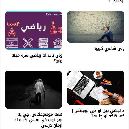
پردیتوب؟
ولې شاعري کوو؟
ولې باید له ریاضي سره مینه
ولرو؟
د ليکنې پيل او درې پوښتنې |
هغه موضوعګانې، چې په
څه، څنګه او چا ته؟
بوډاتوب کې به یې هيله او
ارمان درشي