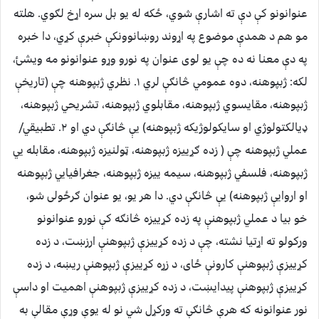
عنوانونو کې دې ته اشارې شوي، ځکه له یو بل سره اړخ لګوي. هلته
مو هم د همدې موضوع په اړوند روښانوونکې خبرې کړي، دا خبره
په دې معنا نه ده چې یو لوی عنوان په نورو وړو عنوانونو مه ویشئ،
لکه: ژبپوهنه، دوه عمومي څانګې لري ۱. نظري ژبپوهنه چې (تاریخې
ژبپوهنه، مقایسوي ژبپوهنه، مقابلوي ژبپوهنه، تشریحي ژبپوهنه،
ډیالکتولوژي او سایکولوژیکه ژبپوهنه) یې څانګې دي او ۲. تطبیقي/
عملي ژبپوهنه چې ( زده ګړییزه ژبپوهنه، ټولنیزه ژبپوهنه، مقابله یي
ژبپوهنه، فلسفي ژبپوهنه، سیمه ییزه ژبپوهنه، جغرافیایي ژبپوهنه
او اروایې ژبپوهنه) یې څانګې دي. دا هر یو، یو عنوان ګرځولی شو،
خو بیا د عملي ژبپوهنې په زده کړییزه څانګه کې نورو عنوانونو
ورکولو ته اړتیا نشته، چې د زده کړییزې ژبپوهنې ارزښت، د زده
کړییزې ژبپوهنې کارونې ځای، د زړه کړییزې ژبپوهنې ریښه، د زده
کړییزې ژبپوهنې پیدایښت، د زده کړییزې ژبپوهنې اهمیت او داسې
نور عنوانونه که هرې څانګې ته ورکړل شي نو له یوې وړې مقالې به