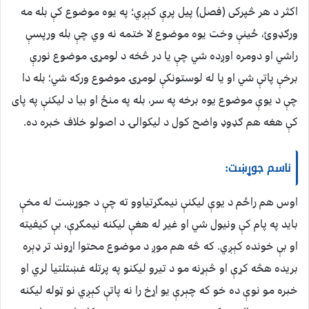
اکثر د هر څپرکی (فصل) پیل پرې کېږي؛ په یوه موضوع کې بله مه
ورګډوئ، ځینې وخت یوه موضوع لا ختمه نه وي چې بله ورپسې
راشي او دومره اوږده شي چې یا در څخه د لومړۍ موضوع نورې
برخې پاتې شي او یا له لوستونکې لومړۍ موضوع ورکه شي؛ بله دا
چې د یوې موضوع یوه برخه په سر، بله په منځ او بیا د لیکنې په پای
کې هغه هم ګډوډ واضح کول د لیکوالۍ د اصولو خلاف خبره ده.
ناسم جوړښت:
اوس هم راځم د یوې لیکنې نیمګړتیاوو ته چې د جوړښت له مخې
باید په پام کې ونیول شي او غیر له هغې لیکنه نیمګړې، بې کیفیته
او بې خونده کېږي. که څه هم موږ د موضوع محتوا اړوند تر ډېره
بریده هڅه کړې او څېړنه مو د تیرو لیکنو په پرتله غښتلتیا لري او
خبره مو نوې ده خو که چېرې یو اړخ را نه پاتې کېږي نو ټوله لیکنه