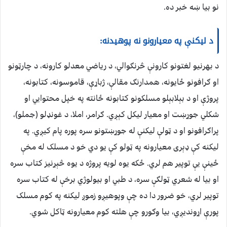
نو بیا ښه خبر ده.
د لیکنې په معیارونو نه پوهیدنه:
د بهرنیو لغتونو کارونې څرنګوالي، د ریاضي معدلو کارونه، د چارټونو
او ګرافونو ځایونه، همدارنګ مقالې، ژباړې، قاموسونه، کتابونه،
پروژې او د بېلابېلو مسلکونو کتابونه ځانته په خپل محتوایي او
شکلي جوړښت او معیار لیکل کېږي. ګرامر، املا، د غونډلو (جملو)،
پراګرافونو او د ټولې لیکنې له جوړښتونو سره پوره پام کيږي. په
لیکنه کې ډېری معیارونه په ټولو کې یو دي خو د مسلک له مخې
ځينې یې توپیر هم لري. ځکه یوه لویه پروژه د یوه څېړنیز کتاب سره
او بیا له شعري ټولګې سره، د طبي او بیولوژي برخې له کتاب سره
توپير لري، خو ضرور دا ده چې وپوهیږو زموږ لیکنه په کوم مسلک
پورې اړوندیږي، بیا وګورو چې هلته کوم معیارونه ټاکل شوي.