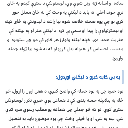
ساده او اسانه ژبه ویل شوې وي، لوستونکې د ستړې کېدو په ځای
ترې خوند اخلي. ته باید د لیکنې په وخت کې له ځان ممثل جوړ
کړي نو چې یوه صحنه خلاصه شوه بیا راشه د لیدونکي په ځای کینه
او نیمګړتیاوې را پیدا او سمې یې کړه. د لیکنې هنر او په لیکنه کې
هنریت همدا دی. خپله لیکنه ولولئ هر ځای کې مو چې ستونزه او
بندښت احساس کړ لغتونه بدل کړئ او که نه شوه بیا ټوله جمله
واړوئ.
په بې ځایه خبرو د لیکنې اوږدول:
یوه خبره چې په یوه جمله کې واضح کېږي، د هغې اړول را اړول، څو
ځله په بېلابېله جمله بندۍ کې د هماغې یوې خبرې تکرار لوستونکی
ستړی کوي، نو که څو جملې چې هماغه یو مطلب رسوي سره ګډې
شي، ښه به شي. او یا ځینې وخت چې یوه موضوع باید به تفصیل
سره وویل شي خو د معلوماتو نشتوالي او کموالي له کبله ګُنګه