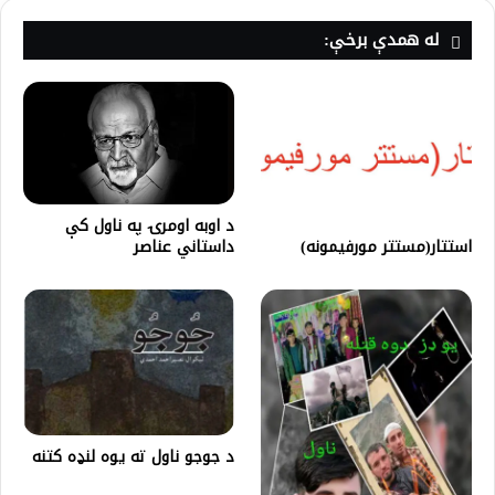
له همدې برخې:
د اوبه اومرۍ په ناول کې
استتار(مستتر مورفیمونه)
داستاني عناصر
د جوجو ناول ته یوه لنډه کتنه