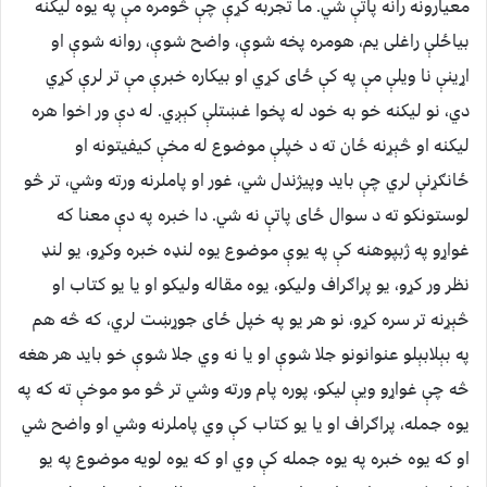
معیارونه رانه پاتې شي. ما تجربه کړې چې څومره مې په یوه لیکنه
بیاځلې راغلی یم، هومره پخه شوې، واضح شوې، روانه شوې او
اړینې نا ویلې مې په کې ځای کړي او بیکاره خبرې مې تر لرې کړي
دي، نو لیکنه خو به خود له پخوا غښتلې کېږي. له دې ور اخوا هره
لیکنه او څېړنه ځان ته د خپلې موضوع له مخې کیفیتونه او
ځانګړنې لري چې باید وپيژندل شي، غور او پاملرنه ورته وشي، تر څو
لوستونکو ته د سوال ځای پاتې نه شي. دا خبره په دې معنا که
غواړو په ژبپوهنه کې په یوې موضوع یوه لنډه خبره وکړو، یو لنډ
نظر ور کړو، یو پراګراف ولیکو، یوه مقاله ولیکو او یا یو کتاب او
څېړنه تر سره کړو، نو هر یو په خپل ځای جوړښت لري، که څه هم
په بېلابېلو عنوانونو جلا شوې او یا نه وي جلا شوې خو باید هر هغه
څه چې غواړو ویې لیکو، پوره پام ورته وشي تر څو مو موخې ته که په
یوه جمله، پراګراف او یا یو کتاب کې وي پاملرنه وشي او واضح شي
او که یوه خبره په یوه جمله کې وي او که یوه لویه موضوع په یو