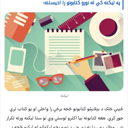
په لیکنه کې له نورو کتابونو را اخیستنه:
لیکنه
ځینې خلک د بېلابېلو کتابونو څخه برخې را واخلې او یو کتاب ترې
جوړ کړي. هغه کتابونه بیا اکثرو لوستي وي نو ستا لیکنه ورته تکرار
شي. مطلب مې دا نه دی چې د نورو پخو لیکوالو له لیکنو څخه د