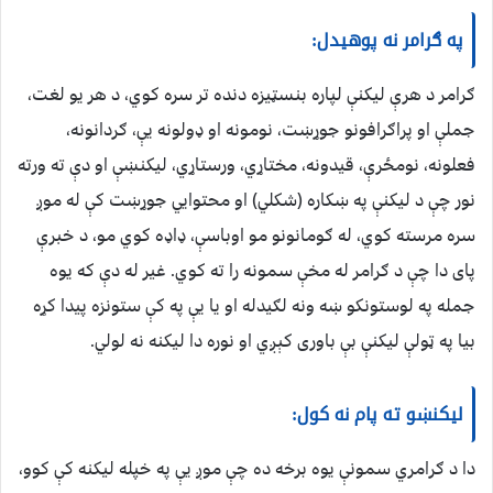
په ګرامر نه پوهیدل:
ګرامر د هرې لیکنې لپاره بنسټیزه دنده تر سره کوي، د هر یو لغت،
جملې او پراګرافونو جوړښت، نومونه او ډولونه یې، ګردانونه،
فعلونه، نومځرې، قیدونه، مختاړي، ورستاړي، لیکنښې او دې ته ورته
نور چې د لیکنې په ښکاره (شکلي) او محتوایي جوړښت کې له موږ
سره مرسته کوي، له ګومانونو مو اوباسې، ډاډه کوي مو، د خبرې
پای دا چې د ګرامر له مخې سمونه را ته کوي. غیر له دې که یوه
جمله په لوستونکو ښه ونه لګیدله او یا یې په کې ستونزه پیدا کړه
بیا په ټولې لیکنې بې باوری کېږي او نوره دا لیکنه نه لولي.
لیکنښو ته پام نه کول:
دا د ګرامري سمونې یوه برخه ده چې موږ یې په خپله لیکنه کې کوو،