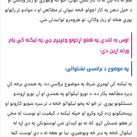
د خپل ذهن په کار اچولو څخه نیولې تر مطالعې او د موادو تر راټولو
پورې هڅه او زیار وګالې، نو هرومرو توانیدلی شي.
اوس به لاندې په هغو اړخونو وغږیږم چې په لیکنه کې پام
ورته اړین دي:
په موضوع د برلاسۍ نشتوالی:
په لیکنه کې لومړی شرط په موضوع برلاسي ده. په همدې برخه کې
ډېره مطالعه پکار ده، د نورو لیکوالو په همدې او آن نورو اړوندو
مسلکونو پورې. تر څو له پخو لیکوالو څخه د تر سره شویو کارونو او
پرمختګونو زده کړه وکړو او خپله لیکنه د کیفیت او نوښت له مخې
تر هغو غښتلې کړو. که نه نو کېدای شي لوستونکي په دې اړه له
لیکوال څخه په ډېر څه وپوهیږي، بیا نو هغه ته د دې لوست ګټه