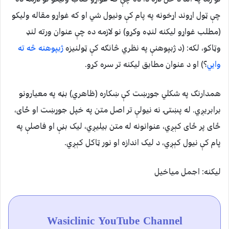
چې ټول اړوند اړخونه په پام کې ونیول شي او که غواړو مقاله ولیکو
(مطلب غواړو لیکنه لنډه وکړو) نو لازمه ده چې عنوان ورته لنډ
وټاکو، لکه: (د ژبپوهنې په نظري څانګه کې ټولنیزه
ژبپوهنه څه ته
وایي
؟) او د عنوان مطابق لیکنه تر سره کړو.
همدارنګ په شکلي جوړښت کې ښکاره (ظاهري) بڼه په معیارونو
برابریږي. له پښتۍ نه نیولې تر اصل متن په خپل جوړښت او ځای،
ځای پر ځای کېږي، عنوانونه له متن بیلیږي، لیک بڼې او فاصلې په
پام کې نیول کېږي، د لیک اندازه او نور ټاکل کېږي.
لیکنه: اجمل میاخیل
Wasiclinic YouTube Channel