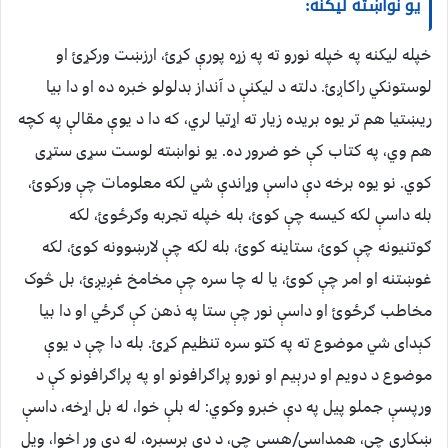
یو نواښته لیکنه:
خپله لیکنه په خپله نورو ته په زړه پورې کړئ، ارزښت ورکړئ او
لوستونکي راکاږئ. دلته د لیکنې د آنداز بدلولو خبره ده او دا بیا
ریښتیا هم تر یوه بریده زیار ته اړتیا لري، که دا د یوې مقالې په کچه
هم وي، په کتاب کې خو ضرور ده. یو نواښته لوست سړی ستړی
کوي. نو یوه برخه دې داسې وړاندې شي لکه معلومات چې ورکوئ،
بله داسې لکه کیسه چې کوئ، بله خپله تجربه وګرځوئ، لکه
ګوتنیونه چې کوئ، ستاینه کوئ، بله لکه چې لارښوونه کوئ، لکه
غوښتنه او امر چې کوئ، یا له چا سره چې مخامخ غږیږئ، بل څوک
مخاطب ګرځوئ او داسې نور چې ستا په ذهن کې ګرځي او دا بیا
کېدای شي موضوع ته په کتو سره تنظیم کړئ. بله دا چې د یوې
موضوع د دویم او درېیم او نورو پراګرافونو او په پراګرافونو کې د
ورپسې جملو پیل په دې خبرو وکوي: له بلې خوا، له بل اړخه، داسې
ښکاري چې، همداسې/هسې چې، د دې برسېره، له دې ور اخوا، ویل