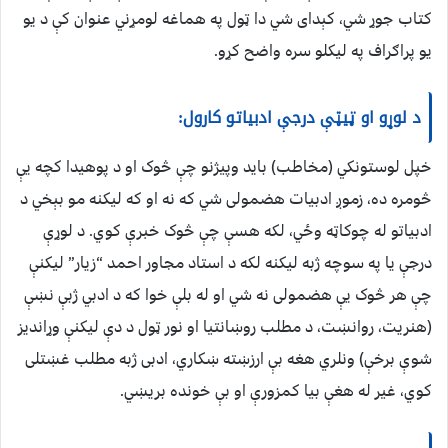
کتاب جوړ شي، کېدای شي دا ټول په هماغه لومړني عنوان کې د یو
یو پراګراف په لیکلو سره واضح کړو.
د لوړو او ټیټې درجې ادبیاتو کارول:
خپل لوستونکي (مخاطب) باید وپیژنو چې څوک او د پوهیدا کچه یې
څومره ده، زموږ ادبیات هضمولی شي که نه او که لیکنه مو بېخي د
ادبیاتو له چوکاټه وځي، لکه هسې چې څوک خبرې کوي. د لوړې
درجې یا په سوچه ژبه لیکنه لکه د استاد مجاور احمد “زیار” لیکنې
چې هر څوک یې هضمولی نه شي او له بلې خوا که د ادبي ژبې نښې
(هنریت، روانښت، د مطلب روښانتیا او نور ټول د دې لیکنې وړاندیز
شوې برخې) ونلري هغه بې ارزښته ښکاري، ادبی ژبه مطلب غښتلی
کوي، غیر له هغې بیا کمزورې او بې خونده بریښي.