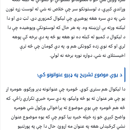
وړاندې کېږي، د لوستونکو سر چې خلاص نه شي له لوست زړه تورن
شي په دې سره هغه پوهیږي چې لیکوال کمزوری دی، لټ دی او دا
لیکنه ورته بې ارزښته وه. په هر حال که لوستونکې وپوهیده چې دا
د لیکوال د کمیو له کبله ده نو هغه یو څه په دې برخه کې پوهه
لري او که نوې زده کوونکی هم و، په دې ګومان چې څه ترې
اخیستلای نه شي، دواړه نوره برخه نه لولي.
د یوې موضوع تشریح په ډېرو عنوانونو کې:
دا لیکوال هم ستړی کوي. څومره چې عنوانونه ډېر ورکوو، هومره اړ
یو چې هر عنوان ته یو څه ولیکو، په دې سره خبرې تکراري راځي. که
څه هم څومره چې یوې موضوع ته پراخوالی ورکول شي هومره
واضح کېږي خو زه خپله خبره بیا کوم چې که یوه موضوع عنوان
نشي ګرځيدلی هغه په عنوان مه اړوئ، حال دا چې په پورتنیو