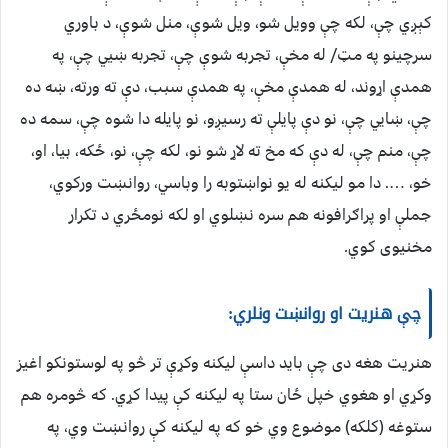
کېږي چې، لکه چې وویل شو، ویل شوې، منل شوې، د باوري
سرچینو په مټ/ له مخې، تجربه شوې چې، تجربه ښيي چې، په
همدې اړوند، له همدې مخې، په همدې سبب، دې ته ورته، ښه ده
چې، ښایي چې، نو دې پایلې ته رسیږو، نو پایله دا شوه چې، سمه ده
چې، منم چې، له دې که مخ ته لاړ شو نو، لکه چې، نو، ځکه، بیا، او،
خو، …. دا مو لیکنه له یو نواښتوبه را وباسي، روانښت ورکوي،
جملې او پراګرافونه هم سره نښلوي او لکه نومځري د تکرار
مخنیوی کوي.
چې هنریت او روانښت ونلري:
هنریت هغه دی چې باید داسې لیکنه وکړې تر څو په لوستونکو اغیز
وکړي او هغوي خپل ځان ستا په لیکنه کې پیدا کړي. که څومره هم
ستوغه (کلکه) موضوع وي خو که په لیکنه کې روانښت وي، په