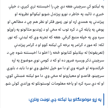
په لیکنو کې سرچینې هغه دې چې را اخیستنه ترې کېږي، د خپلې
خبرې د تائید په خاطر د نورو پېژندل شویو لیکوالو نظرونه او
پيژندنې په همدې اړه او نور. زموږ فکر او نظر هم چې د مطالعې او
پوهې په پایله کې د کره توب له مخې او د ژوندیو مثالونو په راوړلو
سره وي په خپله منبع ګرځي. هغه که تجربه وي که لیدني، که نور.
لکه: که موږ د ګرامر په برخه کې لیکنه کوو او د ګرامر پيژندنې
(تعریفونه) له بېلابېلو کتابونو څخه را اخلو دا اخیستنه شوه چې د
سرچینې ذکر ورسره ضرور ده او که د کومې نوې موضوع په اړه
څرګندونه او څیړنه وي او دا مو خپل تخلیق وي نو دا باید د باوري
سرچینو، قاعدو او معیارونو له مخې وي. دا مو لیکنه غښتلي کوي،
او له دې سره کره او پاخه معلومات لوستونکو ته وړاندې کولی شو.
په زړو موضوعګانو بیا لیکنه چې نوښت ونلري: