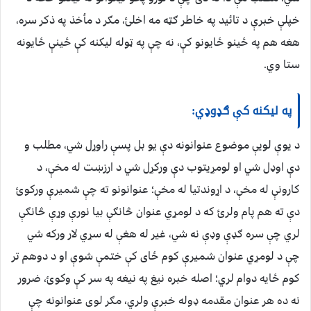
خپلې خبرې د تائید په خاطر ګټه مه اخلئ، مګر د مأخذ په ذکر سره،
هغه هم په ځینو ځایونو کې، نه چې په ټوله لیکنه کې ځینې ځایونه
ستا وي.
په لیکنه کې ګډوډي:
د یوې لويې موضوع عنوانونه دې یو بل پسې راوړل شي، مطلب و
دې اوډل شي او لومړیتوب دې ورکړل شي د ارزښت له مخې، د
کارونې له مخې، د اړوندتیا له مخې؛ عنوانونو ته چې شمیرې ورکوئ
دې ته هم پام ولرئ که د لومړي عنوان څانګې بیا نورې وړې څانګې
لري چې سره ګډې وډې نه شي، غیر له هغې له سړي لار ورکه شي
چې د لومړي عنوان شمیرې کوم ځای کې ختمې شوې او د دوهم تر
کوم ځایه دوام لري؛ اصله خبره نیغ په نیغه په سر کې وکوئ، ضرور
نه ده هر عنوان مقدمه ډوله خبرې ولري، مګر لوی عنوانونه چې