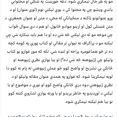
مو په هر حال نیمګړې شوه. دغه جوړښت په شکلي او محتوایي
باندې ویشو چې په محتوا کې د یوې لیکنې نوم (لوی عنوان) او د
وړو عنوانونو ټاکنه د منځپانګې له مخې، د متن او عنوان همغږي، د
متن غښتلی کول او اړینو موادو ځایول، او هم د دې سوال ځواب
چې موخه مو له دې لیکنې څه شي ده او دا هم باید ښکاره شي چې
لیکنه مو د پراګراف نه نیولې تر مقالې او کتاب پورې په کومه کچه
ده تر څو هماغومره پراخه او لنډه شي. لکه که موږ غواړو یو کتاب
ولیکو چې (ژبپوهنه څه شي ده؟) او بیا یوازې نظري ژبپوهنه او
څانګې یې تشریح او واضح کوو خو عملې ژبپوهنې ته پام نه کوو دا
لویه نیمګړیتا شوه، که غواړو په همدې عنوان مقاله ولیکو او د
نظري ژبپوهنې دوه درې څانګې واضح کوو او نورې د موضوع او یا
لیکنې د اوږدیدو په خاطر پریدو او یا ورته یوازې اشاروي کتنه کوو
نو بیا هم لیکنه نیمګړې شوه.
نو زما په آند د حل لاره دا ده چې که غواړو کتاب ولیکو نو لازمه ده