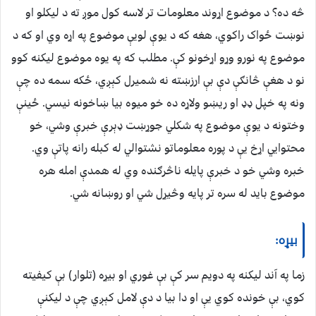
څه ده؟ د موضوع اړوند معلومات تر لاسه کول موږ ته د لیکلو او
نوښت ځواک راکوي، هغه که د یوې لویې موضوع په اړه وي او که د
موضوع په نورو وړو اړخونو کې. مطلب که په یوه موضوع لیکنه کوو
نو د هغې څانګې دې بې ارزښته نه شمیرل کېږي، ځکه سمه ده چې
ونه په خپل ډډ او ریښو ولاړه ده خو میوه بیا ښاخونه نیسي. ځینې
وختونه د یوې موضوع په شکلي جوړښت ډېرې خبرې وشي، خو
محتوایي اړخ یې د پوره معلوماتو نشتوالي له کبله رانه پاتې وي.
خبره وشي خو د خبرې پایله ناڅرګنده وي له همدې امله هره
موضوع باید له سره تر پایه وڅیړل شي او روښانه شي.
بیړه:
زما په آند لیکنه په دویم سر کې بې غوري او بیړه (تلوار) بې کیفیته
کوي، بې خونده کوي یې او دا بیا د دې لامل کېږي چې د لیکنې