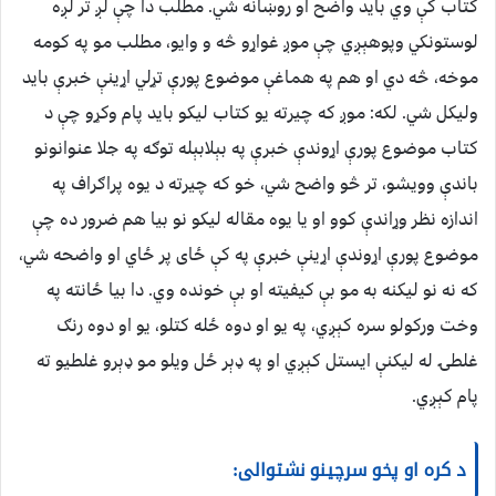
کتاب کې وي باید واضح او روښانه شي. مطلب دا چې لږ تر لږه
لوستونکي وپوهېږي چې موږ غواړو څه و وایو، مطلب مو په کومه
موخه، څه دي او هم په هماغې موضوع پورې تړلي اړینې خبرې باید
ولیکل شي. لکه: موږ که چیرته یو کتاب لیکو باید پام وکړو چې د
کتاب موضوع پورې اړوندې خبرې په بېلابېله توګه په جلا عنوانونو
باندې وویشو، تر څو واضح شي، خو که چیرته د یوه پراګراف په
اندازه نظر وړاندې کوو او یا یوه مقاله لیکو نو بیا هم ضرور ده چې
موضوع پورې اړوندې اړینې خبرې په کې ځای پر ځاي او واضحه شي،
که نه نو لیکنه به مو بې کیفیته او بې خونده وي. دا بیا ځانته په
وخت ورکولو سره کېږي، په یو او دوه ځله کتلو، یو او دوه رنګ
غلطۍ له لیکنې ایستل کېږي او په ډېر ځل ویلو مو ډېرو غلطیو ته
پام کېږي.
د کره او پخو سرچینو نشتوالی: