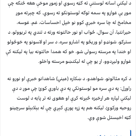
د لیکنې اسانه لوستنې ته ګټه رسوي او زموږ موخې هغه څنګه چې
موږ یې غواړو په سمه توګه لوستونکو ته رسوي. که چېرته موږ
مخامخ له چا سره خبرې کوو نو خپل احساسات، غم، غوسه،
حیرانتیا، آن سوال، ځواب او نور حالتونه ورته د تندي په تریوولو، د
سترګو، شونډو او وریځو په اشارو سره، د سر او لاسونو په خوځولو
او خندا په مرسته رسولی شو، خو که همدا حالتونه بیا په لیکنه کې
غواړو ولیږدوو، اړ یو چې له لیکنښو مرسته واخلو.
د کره مثالونو، شواهدو، د ښکاره (عیني) شاهدانو خبرې او نورو نه
راوړل: په دې سره مو لوستونکي په دې باوري کوئ چې موږ د دې
لیکنې لپاره هر اړخیزه څېړنه کړې او هغوی ته تر پایه د لوست
روحیه ورکوئ، لیکنه هم په زړه پورې کېږي چې له بېلابېلو سرچینو
ګټه اخیستل شوې وي.