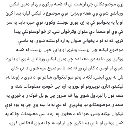
زړې موضوعګانې چې ارزښت یې له لاسه ورکړی وي او ډېرې لیکنې
ورباندې شوې وي هغه وپېژنئ. نوې موضوع د لیکنې لپاره پیدا کړئ
او یا په پخوانیو کې په زړه پوری نوښت وکوئ، نوې خبره باید په سر
کې وي او همدا دې عنوان وګرځولی شي، تر څو لوستونکې پيدا
کړي، که نه نو د پخواني عنوان په اړه لوستنه شوې. په داسې
موضوع لیکنه چې ارزښت ونلري او یا یې خپل ارزښت له لاسه
ورکړی وي دا په دې معنا ده چې ډېرې لیکنې ورباندې شوې او یا زړه
شوې او اوس د کارونې وړ نه ده، یا موضوع مړه شوې یا یې ځای
بلې ته پرې ایښی. لکه د پخوانیو لیکوالو، شاعرانو، د دوی د ژوندانه،
لیکبڼو، آثارو، توپيرونو او نورو په اړه چې څومره معلومات شته و
هغه ټول را لیږدول شوې بیا څه ضرور چې یو بل څوک را پاڅيږي په
همدې موضوعګانو بیا وغږیږي. له دې به دا ښه وي چې په یوه نوې
لیکوال لیکنه وشي. هو! که د هغوی په اړه داسې معلومات چا ته په
لاس ورشي او یا یې پيدا کړي چې تر اوسه چا نه وي انعکاس کړی،