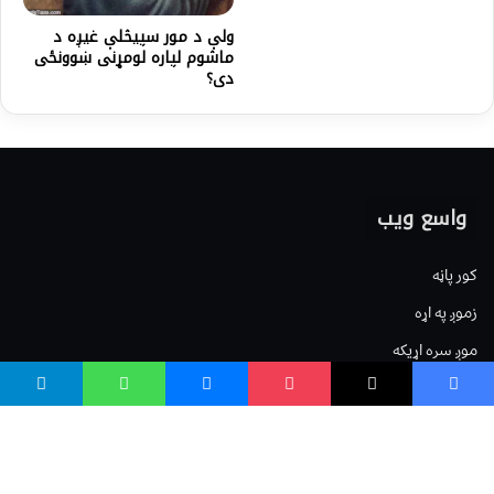
ولې د مور سپیڅلې غیږه د
ماشوم لپاره لومړنی ښوونځی
دی؟
واسع ویب
کور پاڼه
زموږ په اړه
موږ سره اړیکه
مرسته کول
یوتیوب چینلونه
ټولنیزو رسنیو کې