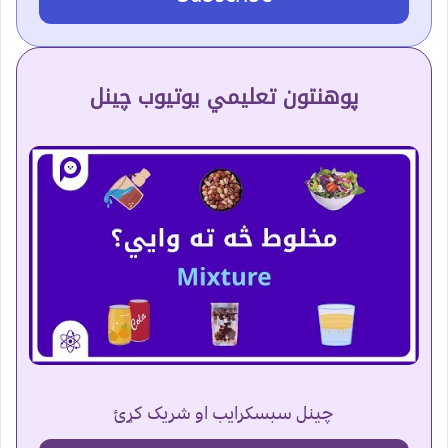
پوهنتون تعلیمي یوتیوب چینل
چینل سبسکرایب او شریک کړئ