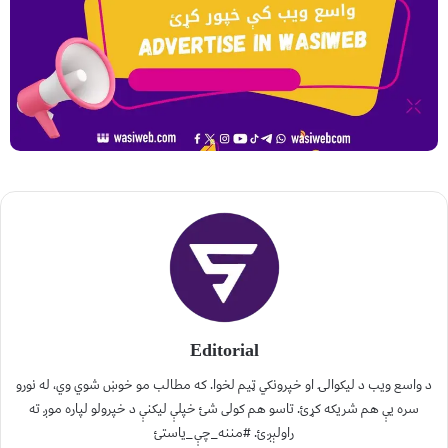
Editorial
د واسع ویب د لیکوالۍ او خپرونکي ټیم لخوا. که مطالب مو خوښ شوي وي، له نورو
سره یې هم شریکه کړئ. تاسو هم کولی شئ خپلې لیکنې د خپرولو لپاره موږ ته
راولېږئ. #مننه_چې_یاستئ