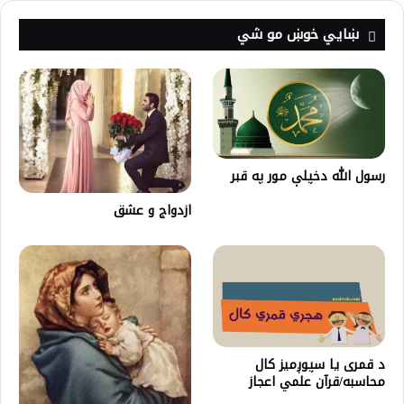
ښايي خوښ مو شي
رسول الله دخپلې مور په قبر
ازدواج و عشق
د قمری یا سپوږميز کال
محاسبه/قرآن علمي اعجاز