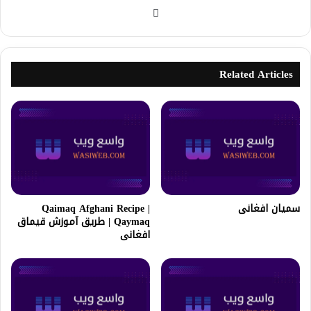
Related Articles
سميان افغانى
Qaimaq Afghani Recipe |
Qaymaq | طریق آموزش قیماق
افغانی