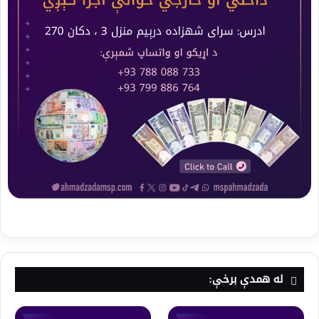
له همدې برخې: