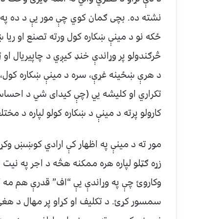
نشته ده. بچی ګمان کوي چې مور یې د ده په ز
ځکه نو د مینې ښکاره کول ورته تصنع او ریا ښ
څرګندولو پر وړاندې خنډ کیږي د چاپیریال او ټ
د هرې ښځینه غړې، سره د مینې ښکاره کول، 
تکراري او کلیشه يي (چې کیدای شي د احساس ا
کارولو پرته د مینې د ښکاره کولو لپاره د مختلف
مور ته د مینې په اظهار کې ارادي کوښښ وکړئ،
زړه ګټلو لپاره هره ممکنه هڅه د اجر په نیت تر
وکاروئ چې په وړاندې یې “اف” قدرې هم مه ک
سمسور کړئ. د تکلیف او کړاو پر مهال د هغې