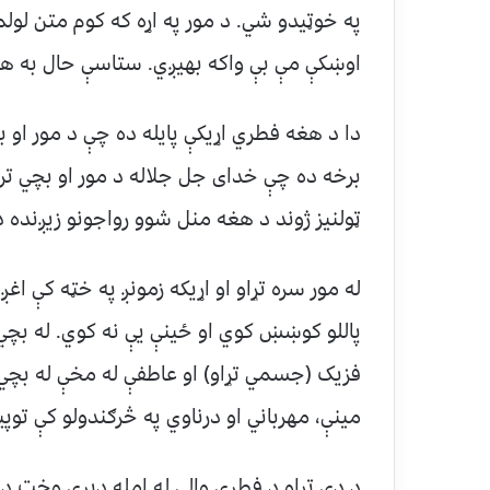
په خوټیدو شي. د مور په اړه که کوم متن لولم،
اوښکې مې بې واکه بهیږي. ستاسې حال به هم 
دا د هغه فطري اړیکې پایله ده چې د مور او ب
برخه ده چې خدای جل جلاله د مور او بچي تر 
ټولنیز ژوند د هغه منل شوو رواجونو زیږنده د
له مور سره تړاو او اړیکه زمونږ په خټه کې اغ
پاللو کوښښ کوي او ځینې یې نه کوي. له بچي 
فزیک (جسمي تړاو) او عاطفې له مخې له بچي 
مینې، مهرباني او درناوي په څرګندولو کې توپ
د دې تړاو د فطري والي له امله ډیری وخت داس