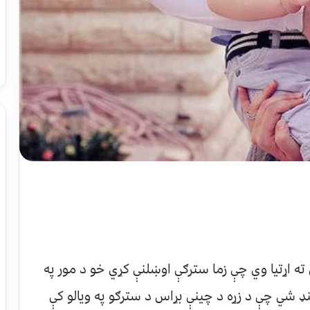
ته اړتیا وي چې زما سترګې اوښلنې کړي خو د مور په
 لنډ شي چې د زړه د چینې بړاس د سترګو په ویالو کې