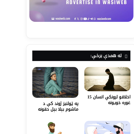
له همدې برخې:
اخلاقو لرونکي انسان 15
غوره خویونه
په ټولنيز ژوند کې د
ماشوم بېلا بېل حقونه