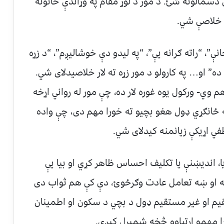
سمالونه شئ. د مور د لوړ مقام په وړاندې ځانونه
 خلاصې شي.
انې”، “راته ګرانه یې”، “په لیدو دې خوشالیږم”، “د زړه
ده” او… په کارولو د مور زړه ته لار خلاصیدلای شي.
هم وي- ورکول یوه غوره لار ده، چې مور له رواني اړخه
 ځانګړي ډول هغو بچیو ته خورا مهم دی، چې واده
ي اړیکې زیانمنه کیدلای شي.
ا، اندیښنې یا تکلیف احساس ظاهر کړي او بیا یې
یه او ښه تعامل عادت وګرځوئ، دې کې هم ثواب دی
یم او غیر مستقیم ډول د بچي د سکون او اطمینان
ا مهمو اړتیاوو څخه شمیرل کیږي.