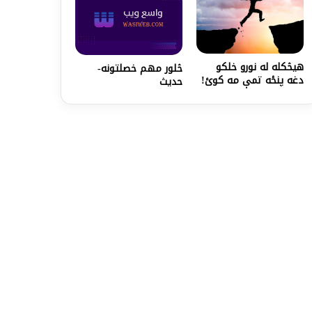
هیڅکله له نورو خلکو
څلور مهم خصلتونه-
دغه پنځه تمې مه کوئ!
حدیث