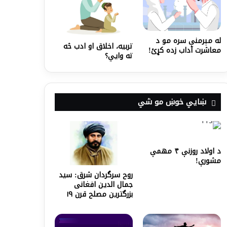
له مېرمنې سره مو د
تربیه، اخلاق او ادب څه
معاشرت آداب زده کړئ!
ته وایي؟
ښايي خوښ مو شي
د اولاد روزنې ۴ مهمې
مشورې!
روح سرگردان شرق: سيد
جمال الدين افغانى
بزرگترين مصلح قرن ۱۹