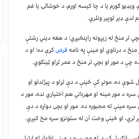
 ویډیو ګورم یا د چا کیسه اورم، د خوشالۍ یا غم
لدې ډیر توپیر ونلري.
چي تر منځ له زیږونه راپنځیږي؛ د هغه دیني رشتې
منځ د درناوي او مینې په نامه
فرض
کړې ده؛ او د
ه چې د مور او بچي تر منځ د عمر تړاو ټینګوي.
ږل شوې ده، مونږ کې ځینې د دې تړاو د پیژندلو او
سره د مور مینه او مهرباني هم اختیاري نده، مور د
سره مینې ته مجبوره ده. مور او بچی دواړه د دې
یر لري، او ځینې وخت آن له ستونزو سره مخ کیږي.
ې انګیرل کیږي له مور سره د مینې اظهار ته اړتیا