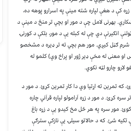
ړه کې د هغې لپاره شته مینې په اسرارو پوهه ده،
کاري. بهرنی لامل چې د مور او بچي تر منځ د مینې د
ولنې انګیرنې دي چې له کبله یې د مور، بلکې د کورنۍ
شرم ګڼل کیږي. مور هم بچي ته تر ډیره د مشخصو
و معنی له مخې ډیر ژور او پراخ وي) کلمو له
و لارو چارو لټه نکوي.
 که تمرین ته اړتیا وي دا کار تمرین کړئ. د مور د
 سره کړئ. د مور د زړه آرامولو لپاره قرآني چاره
وئ. مور سره په هر ځل مخ کیدو یې د زړه باغ
 تکیه شئ. که د حالاتو سیلۍ یې نازکې سترګې