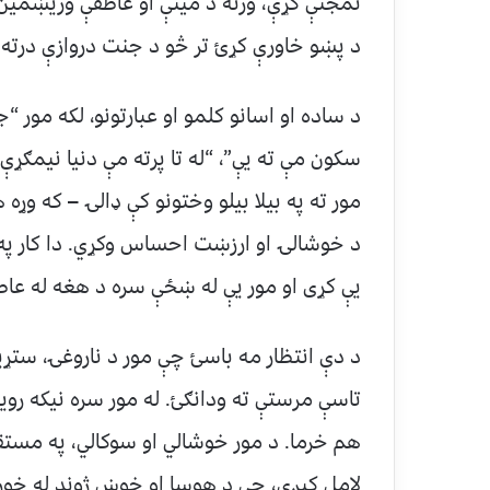
نمجنې کړې، ورته د مینې او عاطفې وریښمین د
د پښو خاورې کړئ تر څو د جنت دروازې درته
د ساده او اسانو کلمو او عبارتونو، لکه مور “ج
سکون مې ته یې”، “له تا پرته مې دنیا نیمګړې 
مور ته په بیلا بیلو وختونو کې ډالۍ – که وړه 
د خوشالۍ او ارزښت احساس وکړي. دا کار په
یې کړی او مور یې له ښځې سره د هغه له عاطف
د دې انتظار مه باسئ چې مور د ناروغۍ، ستړی
تاسې مرستې ته ودانګئ. له مور سره نیکه رو
هم خرما. د مور خوشالي او سوکالي، په مستق
لامل کیږي، چې د هوسا او خوښ ژوند له خور