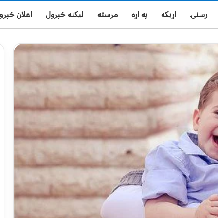
رسنۍ
اړیکه
په اړه
مرسته
لیکنه خپرول
اعلان خپرو