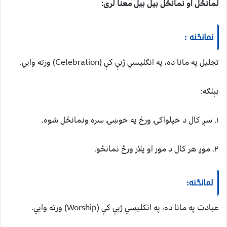
لمانځل او نمانځل بیل بیل معنا لری:
نمانځنه :
تجلیل په مانا ده، په انګلیسي ژبې کې (Celebration) ورته وایي.
بېلګه:
۱. سږ کال د خپلواکۍ ورځ په خوښۍ سره ونمانځل شوه.
٢. موږ هر کال د مور او پلار ورځ نمانځو.
لمانځنه:
عبادت په مانا ده، په انګلیسي ژبې کې (Worship) ورته وایي.