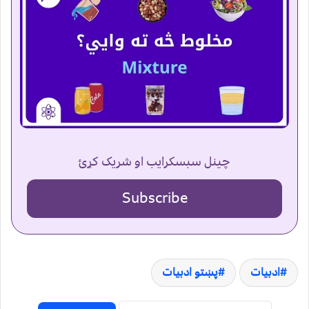
چینل سبسکرایب او شریک کړئ
Subscribe
ادبیات
پښتو ادبیات