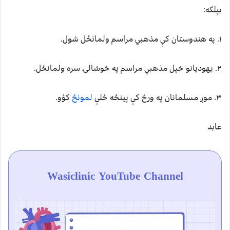
بېلګه:
۱. په هندوستان کې مذهبي مراسم ولمانځل شول.
۲. یهودیانو خپل مذهبي مراسم په خوشالۍ سره ولمانځل.
٣. موږ مسلمانان په ورځ کې پینځه ځلې
لمونځ
کؤو.
عابد
Wasiclinic YouTube Channel