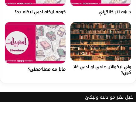
د ښه نثر ځانګړنې
کومه لیکنه ادبي لیکنه ده؟
ولې ليکوالان علمي او ادبي غلا
مانا مه معنا/معنی؟
کوي؟
خپل نظر مو دلته ولیکئ