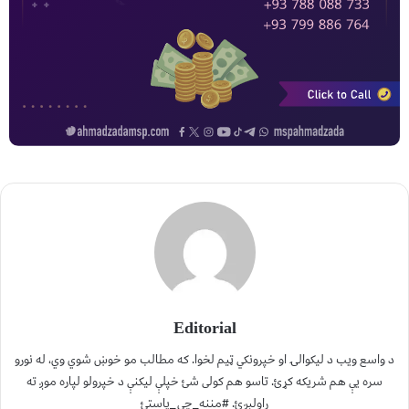
Editorial
د واسع ویب د لیکوالۍ او خپرونکي ټیم لخوا. که مطالب مو خوښ شوي وي، له نورو
سره یې هم شریکه کړئ. تاسو هم کولی شئ خپلې لیکنې د خپرولو لپاره موږ ته
راولېږئ. #مننه_چې_یاستئ