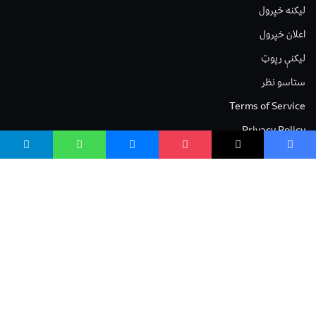
لیکنه خپرول
اعلان خپرول
لیکنې رپوټ
ستاسو نظر
Terms of Service
Privacy Policy
Cookies Policy
صافی بنسټ
صافی بنسټ Safi Foundation
واسع صافی wasisafi.com
واسع ویب wasiweb.com
واسع کلینیک wasiclinic.com