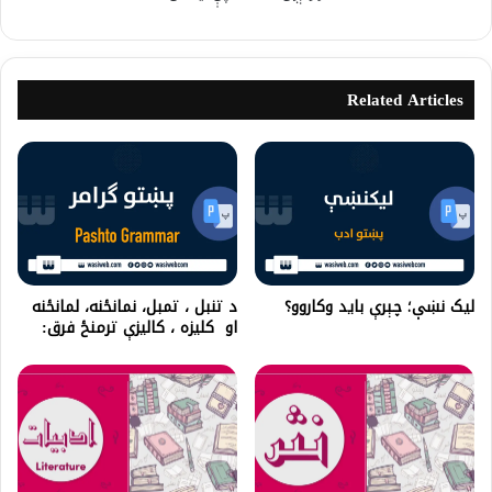
Related Articles
ليک نښې؛ چېرې بايد وکاروو؟
د تنبل ، تمبل، نمانځنه، لمانځنه
او کلیزه ، کالیزې ترمنځ فرق: