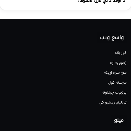
د اولاد د بې لارۍ لاملونه!
واسع ویب
کور پاڼه
زموږ په اړه
موږ سره اړیکه
مرسته کول
یوتیوب چینلونه
ټولنیزو رسنیو کې
مینو