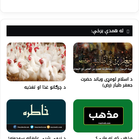
له همدې برخې:
د اسلام لومړی وياند حضرت
جعفر طیار (رض)
د چرګانو غذا او تغذیه
مذهب څه ته وايي؟
د نیمې شپې عارفانه سوچونه!