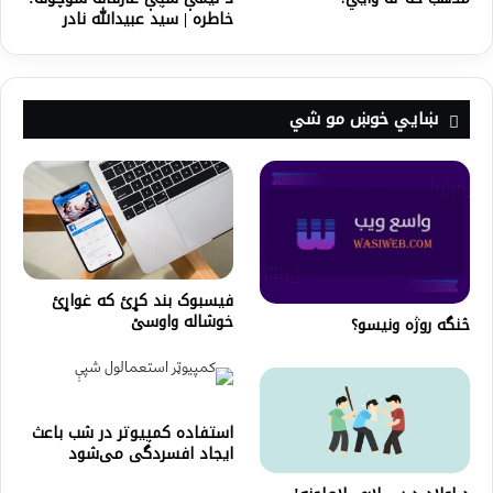
خاطره | سید عبیدالله نادر
ښايي خوښ مو شي
فیسبوک بند کړئ که غواړئ
خوشاله واوسئ
څنگه روژه ونیسو؟
استفاده کمپیوتر در شب باعث
ایجاد افسردگی می‌شود