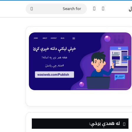
ل
له همدې برخې: