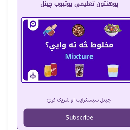
پوهنتون تعلیمي یوتیوب چینل
چینل سبسکرایب او شریک کړئ
Subscribe