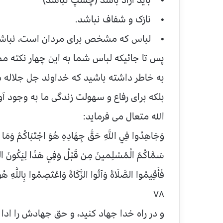
• باید آزاد باشد (چسپ نباشد)
• نازک و شفاف نباشد.
• لباس که مشخص براى مردان است، نباش
پس تا جائیکه لباس شما به این چهار نکته 
به خاطر داشته باشید که خداوند جل جلاله 
بلکه برای رفاع و سهولت زندگی ما به وجود آ
الله متعال می فرماید:
وَجَاهِدُوا فِي اللَّهِ حَقَّ جِهَادِهِ هُوَ اجْتَبَاكُمْ وَمَا جَ
سَمَّاكُمُ الْمُسْلِمينَ مِن قَبْلُ وَفِي هَذَا لِيَكُونَ الر
فَأَقِيمُوا الصَّلَاةَ وَآتُوا الزَّكَاةَ وَاعْتَصِمُوا بِاللَّه
۷۸
و در راه خدا جهاد كنيد، و حق جهادش را ادا نم