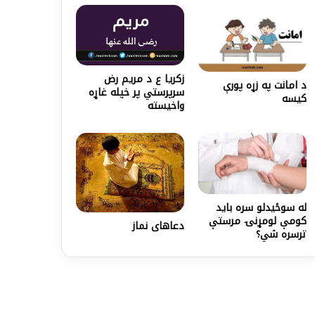
زکريا ع د مريم رض
د امانت په زړه پورې
سرپرستي پر خپله غاړه
کیسه
واخيسته
له سوځیدلو سره باید
کومې لومړنۍ مرستې
دعاهای نماز
ترسره شي؟