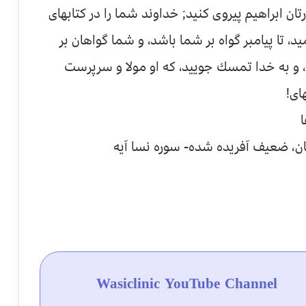
تان ابراهيم پيروى كنيد; خداوند شما را در كتابهاى
، تا پيامبر گواه بر شما باشد، و شما گواهان بر
يد، و به خدا تمسك جوييد، كه او مولا و سرپرست
اى!
ا
ان، ضعيف آفريده شده- سوره نسا آيه
Wasiclinic YouTube Channel