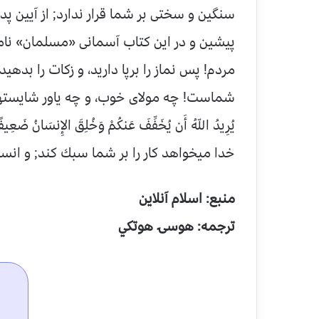
سنگين و سختى بر شما قرار ندارد; از آيين پدر
پيشين و در اين كتاب آسمانى «مسلمان‏» ناميد
مردم! پس نماز را برپا داريد، و زكات را بده
شماست! چه مولاى خوب، و چه ياور شايسته‏
يُرِيدُ اللّهُ أَن يُخَفِّفَ عَنكُمْ وَخُلِقَ الإِنسَانُ ضَعِيفً
خدا ميخواهد كار را بر شما سبك كند; و انس
منبع: اسلام آنلاين
ترجمه: هوسۍ هوتكي