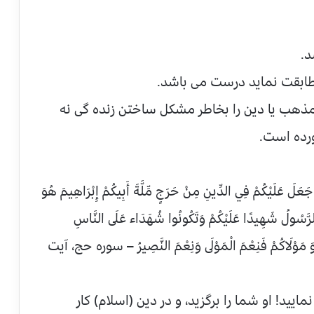
د.
مطابقت نماید درست می باشد.
مذهب یا دین را بخاطر مشکل ساختن زنده گی نه
ورده است.
عَلَ عَلَيْكُمْ فِي الدِّينِ مِنْ حَرَجٍ مِّلَّةَ أَبِيكُمْ إِبْرَاهِيمَ هُوَ
َّسُولُ شَهِيدًا عَلَيْكُمْ وَتَكُونُوا شُهَدَاء عَلَى النَّاسِ
ِ هُوَ مَوْلَاكُمْ فَنِعْمَ الْمَوْلَى وَنِعْمَ النَّصِيرُ – سوره حج، آيت
اييد! او شما را برگزيد، و در دين (اسلام) كار