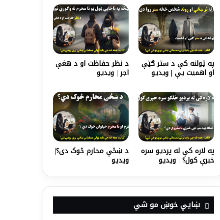
په ټولنه کې د ستر ګټې
د نظر حفاظت او د هغې
او اهمیت يې | ویدیو
اجر | ویدیو
په لاره کې له پردیو سره
د ښځې محارم څوک دی؟|
خبرې کول؟ | ویدیو
ویدیو
ښايي خوښ مو شي