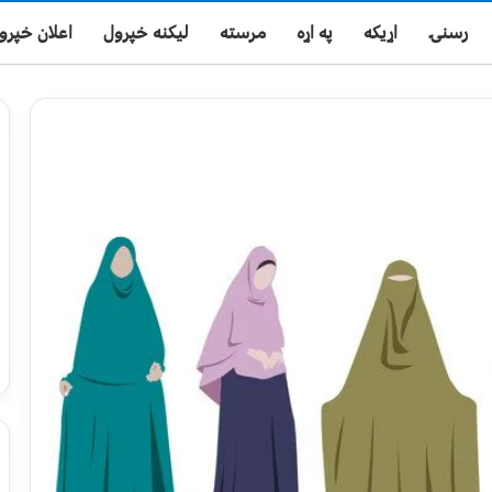
رسنۍ
اړیکه
په اړه
مرسته
لیکنه خپرول
اعلان خپرو