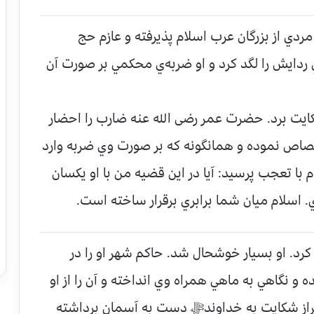
دي از بزرگان عرب اسلام پذيرفته و عازم حج
دايش را لگد كرد و او ضربه‌ي محكمي بر صورت آن
يت برد. حضرت عمر رضی الله عنه ضارب را احضار
قصاص نموده و همانگونه كه بر صورت وي ضربه وارد
با تعجب پرسيد: آيا در اين قضيه من با او يكسان
 اسلام ميان شما برابري برقرار ساخته است.
 كرد. او بسيار خوشحال شد. حاكم شهر او را در
نگاهي به ماهي همراه وي انداخته و آن را از او
براز شكايت به خداوندﷻ دست به آسمان برداشته