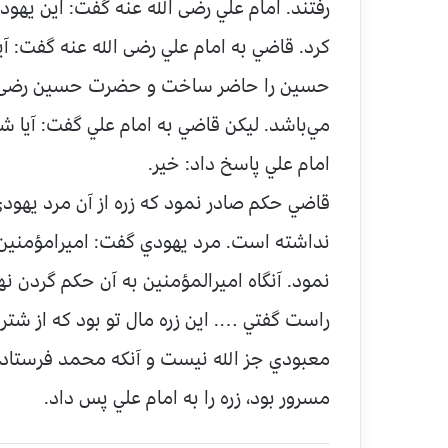
رفتند. امام علي رضی الله عنه گفت: اين يهودي
كرد. قاضي به امام علي رضی الله عنه گفت: آ
حسين را حاضر ساخت و حضرت حسين رضی الله
مي‌‌باشد. ليكن قاضي به امام علي گفت: آيا 
امام علي پاسخ داد: خير.
قاضي حكم صادر نمود كه زره از آن مرد يهو
نداشته است. مرد يهودي گفت: اميرامؤمنين 
نمود. آنگاه اميرالمؤمنين به آن حكم گردن ن
راست گفتي …. اين زره مال تو بود كه از شتر
معبودي جز الله نيست و آنكه محمد فرستاده‌
مسرور بود، زره را به امام علي پس داد.