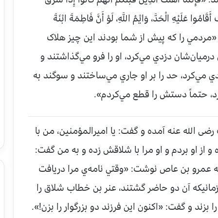
مُوا عَلَيْهِ الْحَدَّ، وَايْمُ اللَّهِ، لَوْ أَنَّ فَاطِمَةَ ابْنَةَ
 يعني: «مردمي را که پيش از شما بودند اين چيز هلاک
ان‌شان دزدي مي‌‌کرد، او را فرو مي‌‌گذاشتند و
ي‌‌کرد، حد را بر او جاري مي‌‌ساختند و سوگند به
، حتماً دستش را قطع مي‌‌کردم».
 الله عنه آمده و گفت: يا اميرالمؤمنين، من با
 از او بردم و او مرا با شلاقش زده و به من گفت:
ه عمرو بن عاص نوشت: «وقتي نامه‌ي مرا دريافت
مانيكه آن دو حاضر گشتند، عنر بن خطاب شلاق را
بزند و گفت: «اكنون اين فرزند دو بزرگوار را بزن!».