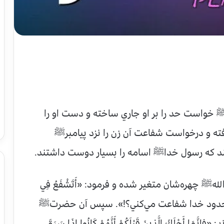
رﷺ خواست حد را بر او جاري ساخته و دست او را
فته و درخواست شفاعت آن زن را نزد پيامبرﷺ
تند كه رسول خداﷺ اسامه را بسيار دوست داشتند.
هﷺ چهره‌شان متغير شده و فرمود: «أَتَشْفَعُ فِي
ر حدي از حدود خدا شفاعت مي‌‌کني؟!». سپس آن حضرتﷺ
َهْلَكَ الَّذِينَ قَبْلَكُمْ أَنَّهُمْ كَانُوا إِذَا سَرَقَ