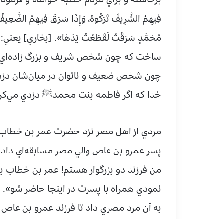
فِيهِمُ الشَّرِيفُ تَرَكُوهُ، وَإِذَا سَرَقَ فِيهِمُ الضَّعِيفُ أَقَا
مُحَمَّدٍ سَرَقَتْ لَقَطَعْتُ يَدَهَا». [بخاري]
ساخت که چون شخص شريف و بزرگ زاده‌اي درمي
چون شخص ضعيف و ناتوان در ميان‌شان دزدي م
خدا که اگر فاطمه بنت محمدﷺ دزدي مي‌‌کرد
مردي از اهل مصر نزد حضرت عمر بن خطاب رضی
پسر عمرو بن عاص والي مصر مسابقه‌اي داده و
من فرزند دو بزرگوار هستم! عمر بن خطاب ب
نمودي همراه با پسرت در اينجا حاضر شو». ز
به آن مرد مصري داد تا فرزند عمرو بن عاص را 