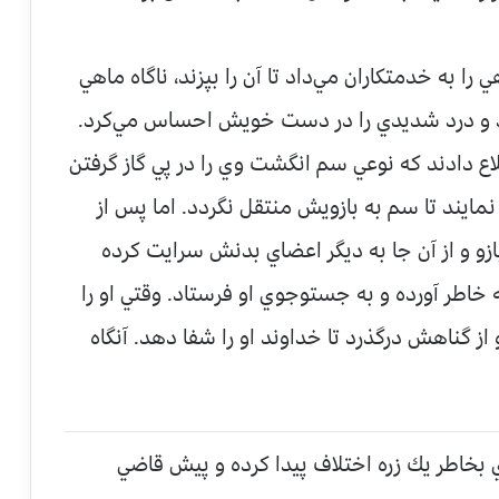
به خدمتكاران مي‌‌داد تا آن را بپزند، ناگاه ماهي
د و درد شديدي را در دست خويش احساس مي‌‌كرد.
طلاع دادند كه نوعي سم انگشت وي را در پي گاز گرفتن
نمايند تا سم به بازويش منتقل نگردد. اما پس از
 و از آن جا به ديگر اعضاي بدنش سرايت كرده
خاطر آورده و به جستوجوي او فرستاد. وقتي او را
از گناهش درگذرد تا خداوند او را شفا دهد. آنگاه
 بخاطر يك زره اختلاف پيدا كرده و پيش قاضي