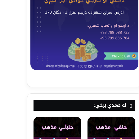
له همدې برخې: