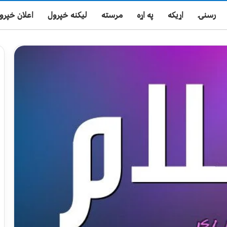
رسنۍ
اړیکه
په اړه
مرسته
لیکنه خپرول
اعلان خپرو