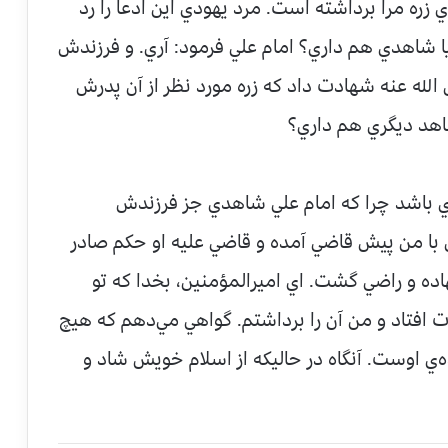
 زره مرا برداشته است. مرد يهودي اين ادعا را رد
يا شاهدي هم داري؟ امام علي فرمود: آري. و فرزندش
 عنه شهادت داد كه زره مورد نظر از آن پدرش
شاهد ديگري هم داري؟
دي باشد چرا كه امام علي شاهدي جز فرزندش
با من پيش قاضي آمده و قاضي عليه او حكم صادر
هاده و راضي گشت. اي اميرالمؤمنين، بخدا كه تو
ت افتاد و من آن را برداشتم. گواهي مي‌‌دهم كه هيچ
ي اوست. آنگاه در حاليكه از اسلام خويش شاد و