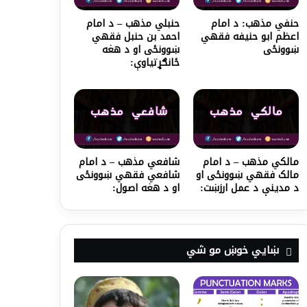
حنفي مذهب: د امام
حنبلي مذهب – د امام
اعظم ابو حنیفه فقهي
احمد بن حنبل فقهي
ښوونځی
ښوونځی او د هغه
ځانګړتیاوې:
مالکي مذهب – د امام
شافعي مذهب – د امام
مالک فقهي ښوونځی او
شافعي فقهي ښوونځی
د مدینې د عمل ارزښت:
او د هغه اصول:
ښايي خوښ مو شي