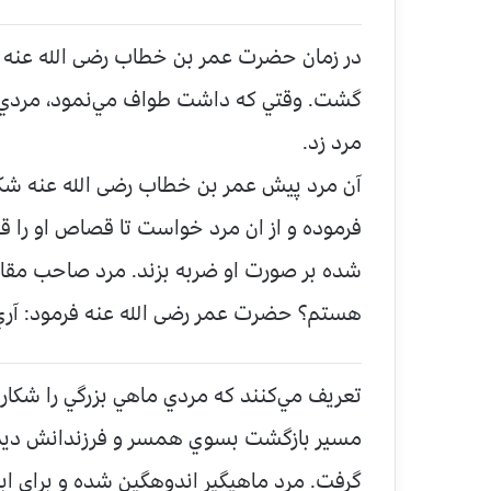
در زمان حضرت عمر بن خطاب رضی الله عنه مر
گشت. وقتي كه داشت طواف مي‌‌نمود، مردي ر
مرد زد.
آن مرد پيش عمر بن خطاب رضی الله عنه شكا
فرموده و از ان مرد خواست تا قصاص او را 
شده بر صورت او ضربه بزند. مرد صاحب مقام 
هستم؟ حضرت عمر رضی الله عنه فرمود: آري.
تعريف مي‌‌كنند كه مردي ماهي بزرگي را شكار
مسير بازگشت بسوي همسر و فرزندانش ديده و 
گرفت. مرد ماهيگير اندوهگين شده و براي ا