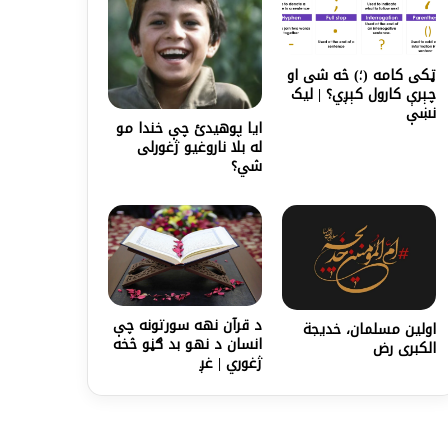
ټکی کامه (؛) څه شی او
چېرې کارول کېږي؟ | لیک
نښې
ایا پوهیدئ چې خندا مو
له بلا ناروغیو ژغورلی
شي؟
د قرآن نهه سورتونه چې
اولين مسلمان، خدیجة
انسان د نهو بد ګڼو څخه
الکبری رض
ژغوري | غږ