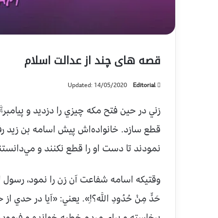
قصه های چند از عدالت اسلام
Updated: 14/05/2020
Editorial
زني در حين فتح مكه چيزي را دزديد و پيامب
قطع سازد. خانواده‌اش پيش اسامه بن زيد ر
نمودند تا دست او را قطع نكنند و مي‌‌دانس
وقتيكه اسامه شفاعت آن زن را نمود، رسول الل
حَدٍّ مِنْ حُدُودِ اللَّه؟!ِ». يعني: «آيا د
برخاسته و براي مردم خطبه خوانده و فرمودند: «فإِنَّمَا أ