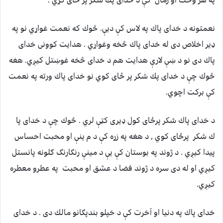
په هر وخت او زمان كې د خداى پك شكر پر ځاى كړي .
نعمتونه د خداى پاك په لاس كې ديې. څوك كه نعمت غواړي نو په
ډير اخلاص دى له خداى پاك څخه وغواړي . هدايت كوونى خداى
پاك دى نو د ښې لارې هدايت هم د خداى څخه غوښتل كيږي. هغه
څوك چې د خداى پك شكر پر ځاى كوي نو خداى پاك ورته په نعمت
كې بركت اچوي.
د خداى پاك شكر پرځاى كول ډيرى كټې لري . څوك چې د خداى پا
ك شكر پرځاى كوي , د هغه په زړه كې د م ينې او محبت احساس
پيدا كيږي . د ژوند په بوستان كې يې د مينې رنګارنګ ګلونه پانستل
كيږي او له دى سره د ژوند فضا د عشق او محبت په عطرو معطره
كيږي.
خداى پاك په دنيا او آخرت کې د خپلو بندپګانو مالك دى . د خداى