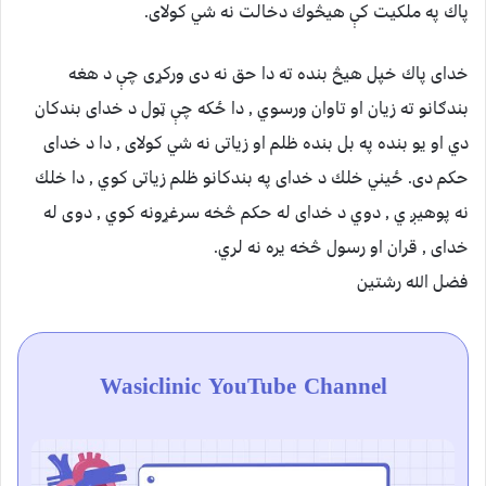
پاك په ملكيت كې هيڅوك دخالت نه شي كولاى.
خداى پاك خپل هيڅ بنده ته دا حق نه دى وركړی چې د هغه
بندګانو ته زيان او تاوان ورسوي , دا ځكه چې ټول د خداى بندکان
دي او يو بنده په بل بنده ظلم او زياتى نه شي كولاى , دا د خداى
حكم دى. ځيني خلك د خداى په بندكانو ظلم زياتى كوي , دا خلك
نه پوهيږ ي , دوي د خداى له حكم څخه سرغړونه كوي , دوى له
خداى , قران او رسول څخه يره نه لري.
فضل الله رشتين
Wasiclinic YouTube Channel