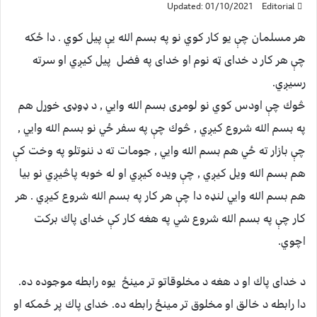
Updated: 01/10/2021
Editorial
هر مسلمان چې يو كار كوي نو په بسم الله يې پيل كوي . دا ځكه
چې هر كار د خداى ټه نوم او خداى په فضل پيل كيږي او سرته
رسيږي.
څوك چې اودس كوي نو لومړی بسم الله وايي , د ډوډۍ خوړل هم
په بسم الله شروع كيږي , څوك چې په سفر ځي نو بسم الله وايي ,
چې بازار ته ځي هم بسم الله وايي , جومات ته د ننوتلو په وخت كې
هم بسم الله ويل كيږي , چې ويده كيږي او له خوبه پاڅيږي نو بيا
هم بسم الله وايي لنډه دا چې هر كار په بسم الله شروع كيږي . هر
كار چې په بسم الله شروع شي په هغه كار كې خداى پاك بركت
اچوي.
د خداى پاك او د هغه د مخلوقاتو تر مينځ يوه رابطه موجوده ده.
دا رابطه د خالق او مخلوق تر مينځ رابطه ده. خداى پاك پر ځمكه او