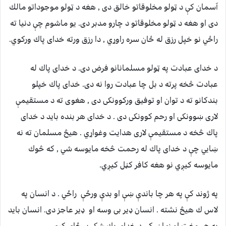
آسمان كې د ټولو مخلوقاتو خالق دى , هغه د ټولو موجوداتو مالك
دى او هغه د ټولو مخلوقاتو د چارو مدبر دى. يو ماشوم چې دنيا ته
راځي نو خپل رزق له ځان سره راوړي , دا رزق ورته خداى پاك وركوي.
د خداى عبادت په ټولو مسلمانانو فرض دى. د خداى پاك له
عبادت څخه پرته د بل چا عبادت روا نه دى. خداى پاك خپلو
بندكانو ته د توان او توفيق وركوونكى دى , هغوى ته د مستقيمې
لاری ښوونكی او رحم كوونكى دى . د خداى هر بنده بايد د خداى
پاك څخه د مستقيمې لارى هدايت وغواړي . هيڅ مسلمان ته نه
ښايي چې د خداى پاك له رحمت څخه مايوسه شي , كه څوك
مايوسه كيږي نو هغه كافر كڼل كيږي.
په ژوند كې په هر چا باندې ښې او بدې ورځې راځي . د انسان په
لاس ك هيڅ نشته . انسان ډير بى وسه او ډير عاجز دى. انسان بايد