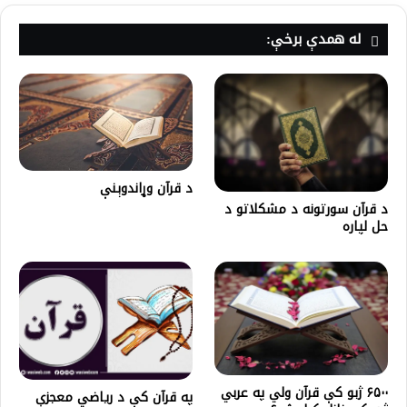
له همدې برخې:
د قرآن وړاندوېنې
د قرآن سورتونه د مشکلاتو د
حل لپاره
۶۵۰۰ ژبو کې قرآن ولي په عربي
په قرآن کې د ریاضي معجزې