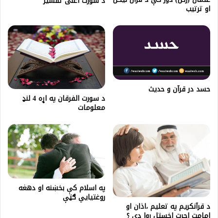
د سورت اعلى تفسير
او ترتیب
حسد در قرآن و حدیث
د سورت الفرقان په اړه 4 لنډ
معلومات
په اسلام کې بخښنه او دهغه
روغتیایي ګټې
د قرآنکريم په تعليم ،اذان او
امامت اجرت اخستل روا دي ؟