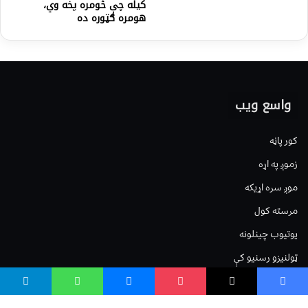
کیله چې څومره پخه وي،
هومره ګټوره ده
واسع ویب
کور پاڼه
زموږ په اړه
موږ سره اړیکه
مرسته کول
یوتیوب چینلونه
ټولنیزو رسنیو کې
مینو