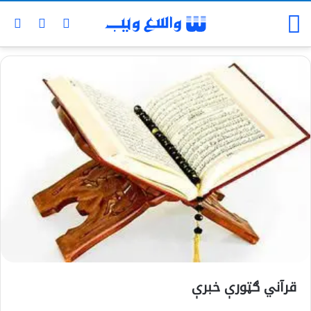
قرآني ګټورې خبرې