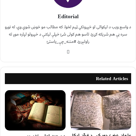
Editorial
د واسع ویب د لیکوالۍ او خپرونکي ټیم لخوا. که مطالب مو خوښ شوي وي، له نورو
سره یې هم شریکه کړئ. تاسو هم کولی شئ خپلې لیکنې د خپرولو لپاره موږ ته
راولېږئ. #مننه_چې_یاستئ
Related Articles
عثمان (رض) دور کې د قرآن لیکل