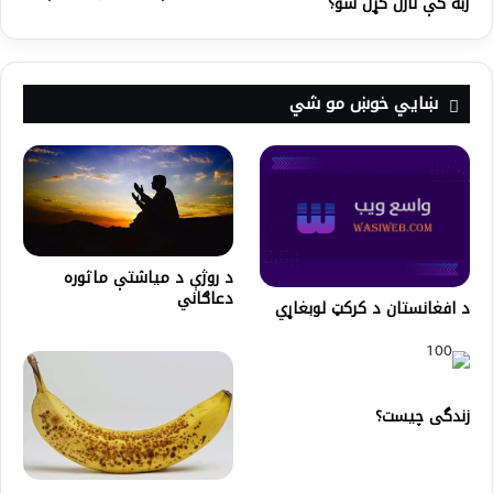
ژبه کې نازل کړل شو؟
ښايي خوښ مو شي
د روژې د مياشتې ماثوره
دعاګاني
د افغانستان د کرکټ لوبغاړي
زندگی چیست؟