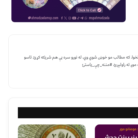
 لخوا. که مطالب مو خوښ شوي وي، له نورو سره یې هم شریکه کړئ. تاسو
 موږ ته راولېږئ. #مننه_چې_یاستئ