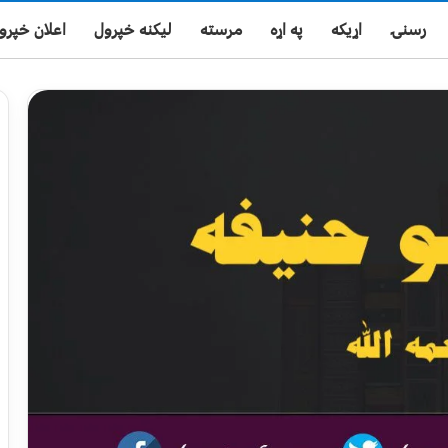
رسنۍ
اړیکه
په اړه
مرسته
لیکنه خپرول
اعلان خپرو