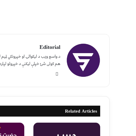
Editorial
د واسع ویب د لیکوالۍ او خپرونکي ټیم
هم کولی شئ خپلې لیکنې د خپرولو لپاره
Related Articles