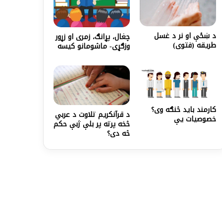
د ښځې او نر د غسل
چغال، پړانګ، زمری او زړور
طريقه (فتوى)
وزګړی- ماشومانو کیسه
کارمند باید څنګه وی؟
د قرآنکريم تلاوت د عربي
خصوصیات یې
څخه پرته پر بلې ژبې حکم
څه دی؟