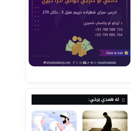
له همدې برخې: