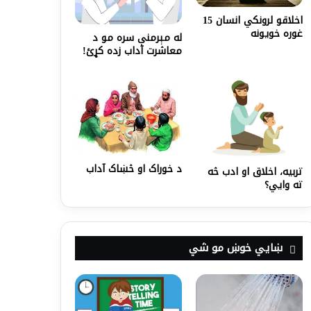
اخلاقو لرونکي انسان 15
غوره خویونه
له مېرمنې سره مو د
معاشرت آداب زده کړئ!
د خوراک او څښاک آداب
تربیه، اخلاق او ادب څه
ته وایي؟
ښايي خوښ مو شي