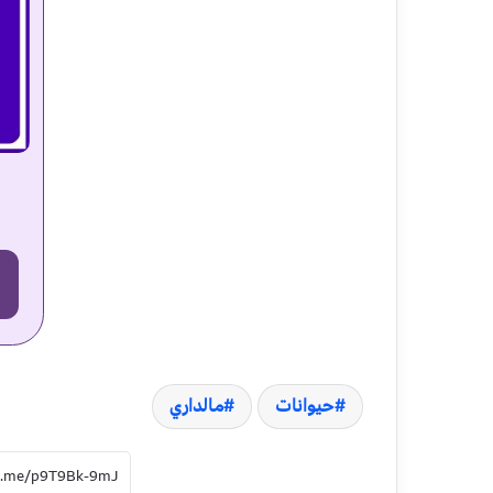
حیوانات
مالداري