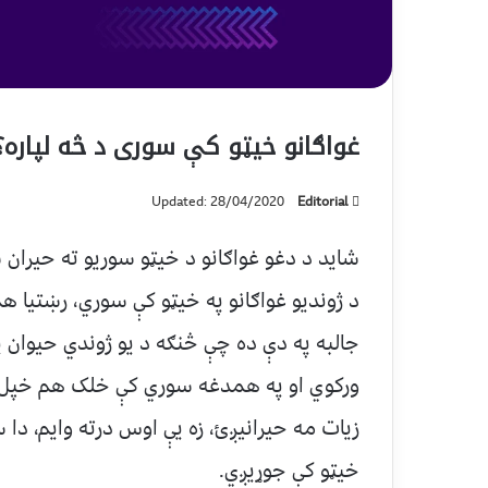
غواګانو خيټو کې سوری د څه لپاره؟
Updated: 28/04/2020
Editorial
شاید د دغو غواګانو د خیټو سوریو ته حیرا
د ژوندیو غواګانو په خیټو کې سوري، رښتیا ه
جالبه په دې ده چې څنګه د یو ژوندي حیوان 
ورکوي او په همدغه سوري کې خلک هم خپل 
زیات مه حیرانیږئ، زه یې اوس درته وایم، دا سو
خیټو کې جوړیږي.