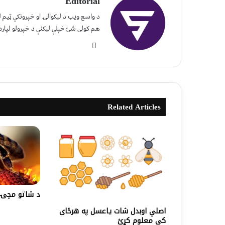
Editorial
د واسع ویب د لیکوالۍ او خپرونکي ټیم
هم کولی شئ خپلې لیکنې د خپرولو لپاره
Related Articles
د شاتو مچۍ| 
اصلي اوبدل شات یاعسل په هرځای
کې معلوم کړئ