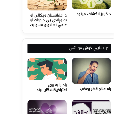
د کرنيز انکشاف ميتود
د افغانستان وچکالي او
په وړاندي يې د دولت او
علمي نهادونو مسوليت
ښايي خوښ مو شي
راه را به روی
راه علاج قهر وغضب
اعتراض‌کنندگان ببند