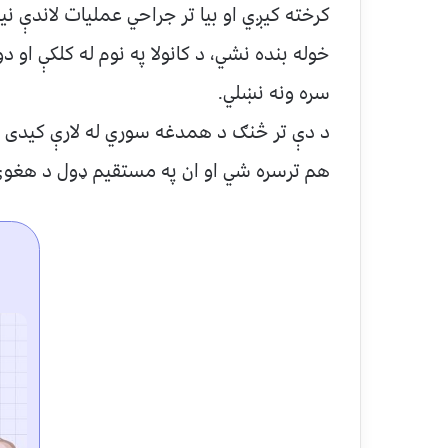
کرخته کیږي او بیا تر جراحي عملیات لاندې نی
خوله بنده نشي، د کانولا په نوم له کلکې او 
سره ونه نښلي.
د دې تر څنګ د همدغه سوري له لارې کیدی ش
هم ترسره شي او ان په مستقیم ډول د هغوی 