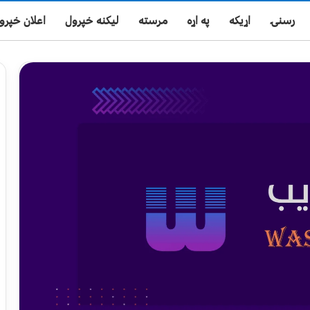
رسنۍ
اړیکه
په اړه
مرسته
لیکنه خپرول
اعلان خپرو