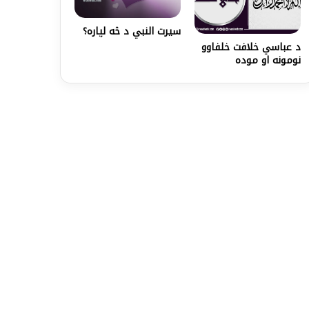
سيرت النبي د څه لپاره؟
د عباسي خلافت خلفاوو
نومونه او موده