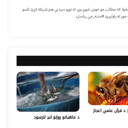
 لخوا. که مطالب مو خوښ شوي وي، له نورو سره یې هم شریکه کړئ. تاسو
 موږ ته راولېږئ. #مننه_چې_یاستئ
د قرآن علمي اعجاز
د ماهیانو روزلو لنډ لارښود