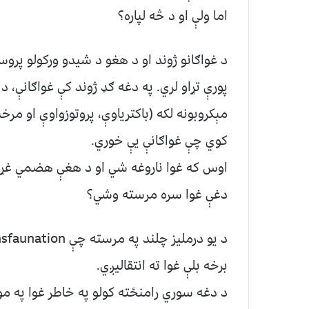
اما ولې او د څه لپاره؟
د غواګانو ژوند او د هغو د شیدو ورکولو پرو
پورې تړاو لري. په دغه ګډ ژوند کې غواګانې، د 
مېکروبونه لکه (باکتریاوې، پروتوزواوې او مر
کوي چې غواګانې یې خوري.
اوس که غوا ناروغه شي او د هغې هضمي غړي 
دغې غوا سره مرسته وشي؟
برخه بلې غوا ته انتقالیږي.
د دغه سوري رامنځته کولو په خاطر غوا په م