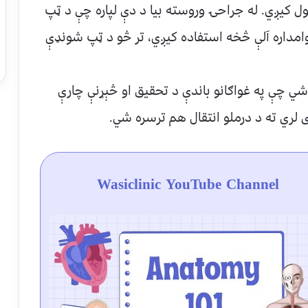
ول کیږي. له جراحۍ وروسته بیا د دې لپاره چې د ټپ
دوامداره آلې څخه استفاده کیږي، تر څو د ټپ شونډې
ي چې په غواګانو باندې د تحقیق او څېړنې چارې
لري ته د درملو انتقال هم ترسره شي.
Wasiclinic YouTube Channel