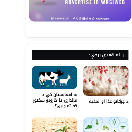
له همدې برخې:
په افغانستان کې د
مالدارۍ یا څارویو سکتور
د چرګانو غذا او تغذیه
څه ته وایی؟