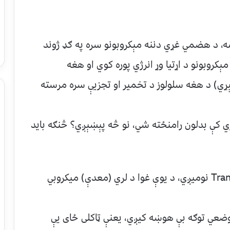
سه، د هضمي غړي دننه مېکروبونو سره په ګډ ژوند
مېکروبونو د اړتیا وړ انرژي پوره کوي او هغه
خېړي) د هغه سلولوز د تخمیر او تجزیې سره مرسته
کې بدلون رامنځته شي، نو څه پېښېږي؟ څنګه باید
د یو درملیز چلند په مرسته چې Transfaunation نومیږي، د یوې غوا د لري (معدې) میکروبي
وضعي توګه بې هوښه کیږي، یعنې ټاکلی ځای یې