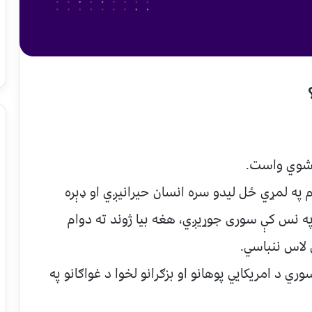
ن شوي واست.
م په لمړي ځل لیدو سره انسان حیرانیږي او ډېره
په نس کې سوری جوړیږي، هغه بیا ژوند ته دوام
لاس ننباسي.
ري د امریکايي پوهانو او بزګرانو لخوا د غواګانو په