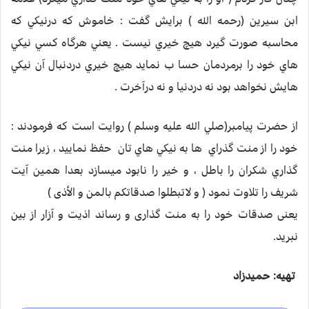
ابن سيرين (رحمه الله ) برايش گفت : خاموش كه درنيكي كه
محاسبه صورت گيرد هيچ خيري نيست . يعني هرگاه كسي نيكي
هاي خود را برمردمان حسا ب نمايد هيچ خيري دردنبال آن نيكي
هايش نخواهد بود نه دردنيا و نه درآخرت .
از حضرت پيامبر(صلي الله عليه وسلم ) روايت است كه فرمودند :
خود را از منت گذراي ها به نيكي هاي تان حفظ نماييد ، زيرا منت
گذاري شكران را باطل ، و خير را نابود ميسازد بعدا همين آيت
شريف را تلاوت نمود ( و لاتبطلوا صدقاتكم بالمن و الأذى )
یعنی صدقات خود را به منت گذاری و رساند اذیت و آزار از بین
نبرید.
تهیه: حمیدزاد