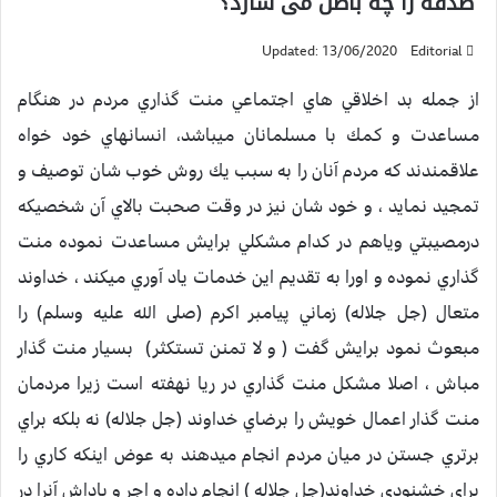
صدقه را چه باطل می سازد؟
Updated: 13/06/2020
Editorial
از جمله بد اخلاقي هاي اجتماعي منت گذاري مردم در هنگام
مساعدت و كمك با مسلمانان ميباشد، انسانهاي خود خواه
علاقمندند كه مردم آنان را به سبب يك روش خوب شان توصيف و
تمجيد نمايد ، و خود شان نيز در وقت صحبت بالاي آن شخصيكه
درمصيبتي وياهم در كدام مشكلي برايش مساعدت نموده منت
گذاري نموده و اورا به تقديم اين خدمات ياد آوري ميكند ، خداوند
متعال (جل جلاله) زماني پيامبر اكرم (صلى الله عليه وسلم) را
مبعوث نمود برايش گفت ( و لا تمنن تستكثر) بسيار منت گذار
مباش ، اصلا مشكل منت گذاري در ريا نهفته است زيرا مردمان
منت گذار اعمال خويش را برضاي خداوند (جل جلاله) نه بلكه براي
برتري جستن در ميان مردم انجام ميدهند به عوض اينكه كاري را
براي خشنودي خداوند(جل جلاله ) انجام داده و اجر و پاداش آنرا در