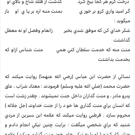
درخت كرم هر كجا بيخ كــرد گذشت از فلك شاخ و بالاي او
گـر اميد واري كزو بر خور ي بمنت منـه اره بر پـا ي او باز
ميگويد :
شكر خداي كن كه موفق شدي بخير زانعام وفضل او نه معطل
گذاشتت
منت منه كه خدمت سلطان كني همي منت شناس ازاو كه
بخدمت بداشتت
نسائي از حضرت ابن عباس (رضي الله عنهما) روايت ميكند كه
حضرت محمد (صلي الله عليه وسلم) فرمودند : معتاد شراب ، عاق
پدرو مادر ، و منت گذاران داخل جنت نميشوند . چقدر زشت است
كه انسان براي منت گذاري ها خو د را از جنت خداوند (جل جلاله )
محروم سازد . قرطبي روايت ميكند كه علامه ابن سيرين از مردي
شنيد كه براي شخصي ميگفت : برايت چنين نيكي انجام دادم و
چنان كار كردم ( او را به نيكي هاي خود منت گذاري ميكرد) علامه