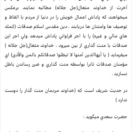
آخرت از خداوند متعال(جل جلاله) مطالبه نمايند برعكس
ميخواهند كه پاداش اعمال خويش را در دنيا از مردم با الفاظ و
توصيف ها وامتنان ها دريابند ، دين مقدس اسلام صدقات (كمك
هاي مالي و غيره) را با اجر فراواني پاداش ميدهد ولي اجر اين
صدقات با منت گذاري از بين ميرود ، خداوند متعال(جل جلاله )
ميفرمايد ( يا أيهاالذين آمنوا لا تبطلوا صدقاتكم بالمن والأذى) اي
مؤمنان صدقات تانرا بواسطه منت گذاري و ضرر رساندن باطل
نسازيد .
در حديث شريف است كه (خداوند مردمان منت گذار را دوست
ندارد )
حضرت سعدي ميگويد :