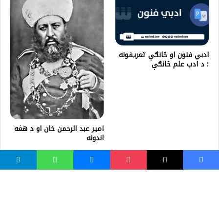
ادبي فنون او څانګې تعریفونه
؛ د ادب علم څانګې
امير عبد الرحمن خان او د هغه
اندونه
واسع ویب