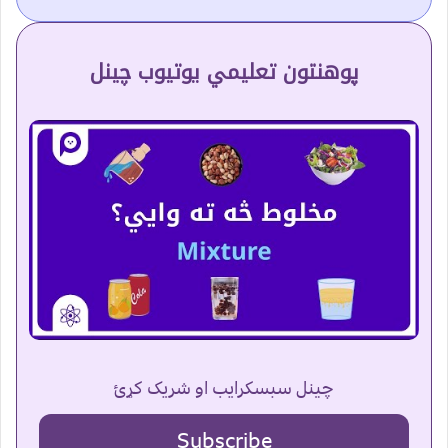
پوهنتون تعلیمي یوتیوب چینل
چینل سبسکرایب او شریک کړئ
Subscribe