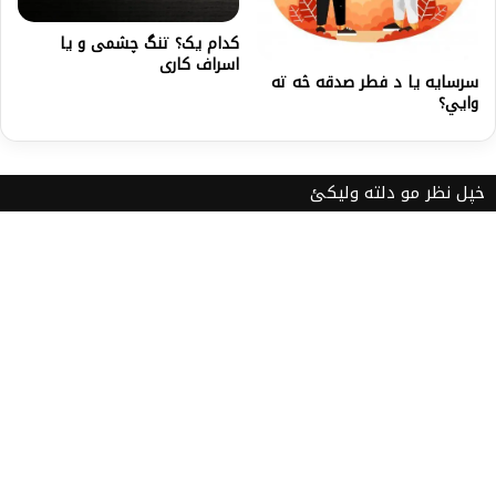
کدام یک؟ تنگ‌ چشمی و یا
اسراف‌ کاری
سرسایه یا د فطر صدقه څه ته
وايي؟
خپل نظر مو دلته ولیکئ