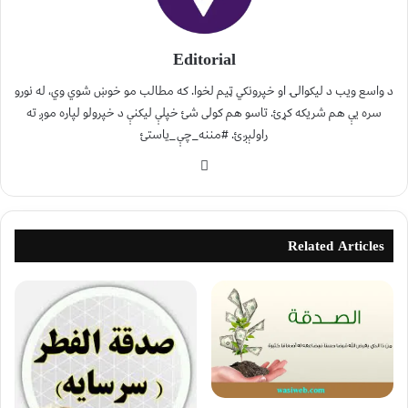
Editorial
د واسع ویب د لیکوالۍ او خپرونکي ټیم لخوا. که مطالب مو خوښ شوي وي، له نورو
سره یې هم شریکه کړئ. تاسو هم کولی شئ خپلې لیکنې د خپرولو لپاره موږ ته
راولېږئ. #مننه_چې_یاستئ
Related Articles