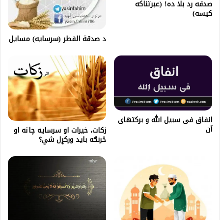
صدقه رد بلا ده! (عبرتناکه
کیسه)
د صدقة الفطر (سرسايه) مسايل
انفاق فی سبیل الله و برکتهای
آن
زکات، خيرات او سرسايه چاته او
څرنګه باید ورکړل شي؟