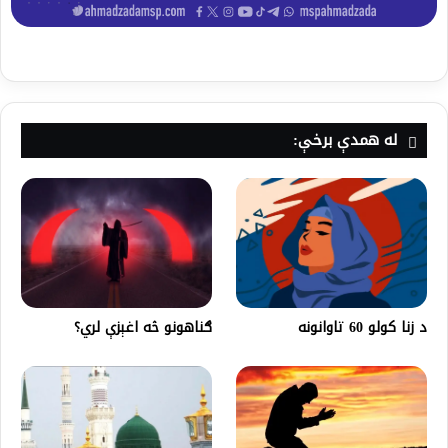
له همدې برخې:
د زنا کولو 60 تاوانونه
ګناهونو څه اغېزې لري؟