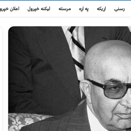
رسنۍ
اړیکه
په اړه
مرسته
لیکنه خپرول
اعلان خپرو