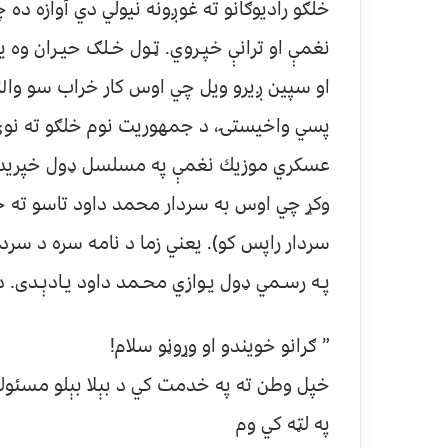
خلګو راديوګانو ته غوږونه نيولي دي آوازه ده
نغمې او ترانې خپـروي. ټـول خـلګ حيـران وه ي
او سپين ږيرو ويل چي اوس كار خراب سو والله 
پسي واخيستۍ، د جمهوريت نوم خلګو ته نوى و
عسكري موزيك نغمې په مسلسل ډول خپريدې و
وكړ چي اوس به سردار محمد داود تاسو ته خپل
سردار راپس كو). يعني زما د نامه سره د سرد
پـه رسـمي ډول يـوازي محـمد داود يـادېـدى. د
” ګرانو خويندو او وړوڼو سلام!
خپل وطن ته په خدمت كي د بېلا بېلو مسئول
په لټه كي وم