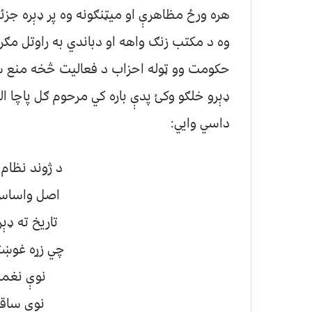
هره ورځ مظاهرې او ميټنګونه وه پر ډېره جزئ
وه د مكتب زنګ واهه او دباندي به راوتل مګ
حكومت وو ټوله احزاب د فعاليت څخه منع س
ډېرو خلګو وكئ پدې باره كي مرحوم ګل پاچا ال
داسي وايي:
د ژوند نظام
اصل واساس 
تاريخ ته ډ
چي زړه غوښت
نوې نغمه
نوى ساق