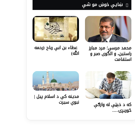
ښايي خوښ مو شي
عطاء بن ابي رباح (رحمه
محمد مرسي؛ مرد مبارز
الله)
راستین، و الگوی صبر و
استقامت
مدينه کې د اسلام پيل |
نبوي سيرت
که د خېټې له وازګې
ځوریږۍ….