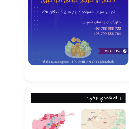
له همدې برخې: