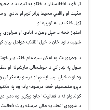
تر څو د افغانستان د خلګو په تېره بيا د محر
مثبت او واقعي محيط برابر كړم او مادي او م
ټول خلګ بې له توپيره او
امتياز څخه د خپل وطن د آبادۍ او سرلوړۍ پ
شهيد داود خان د خپل انقلاب عوامل بيان كړ
د جمهوريت په اعلان سره عام خلګ ډېر خوشحا
سول په ښار كي د خوشحالۍ مارشونه او مظا
وه او د خپلي ښې آيندې او درسو په فكر كي وه
ډېرو متعلمينو څخه درسونه پاته وه په مكتبو
ګوندونو ته د فعاليت اجازه وركړې وه ددې د
د شوروي اتحاد په مالي مرسته زيات فعاليت ش