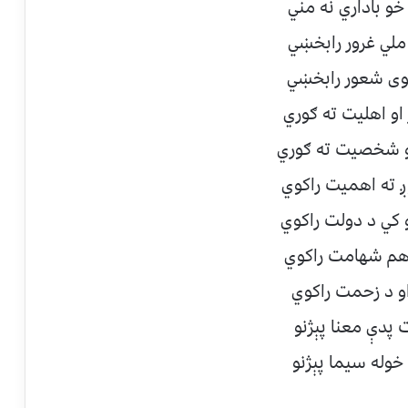
و باداري نه مني
ملي غرور رابخښي
وى شعور رابخښي
 او اهليت ته ګوري
و شخصيت ته ګوري
ږ ته اهميت راكوي
و كي د دولت راكوي
هم شهامت راكوي
او د زحمت راكوي
پدې معنا پېژنو
خوله سيما پېژنو