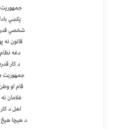
جمهوريت ن
پكښي بادار
شخصي قدرت 
قانون نه پو
دغه نظام 
د كار قدر
جمهوريت موږ
قام او وطن
غلامان نه 
اهل د كار 
د هيچا هيڅ 