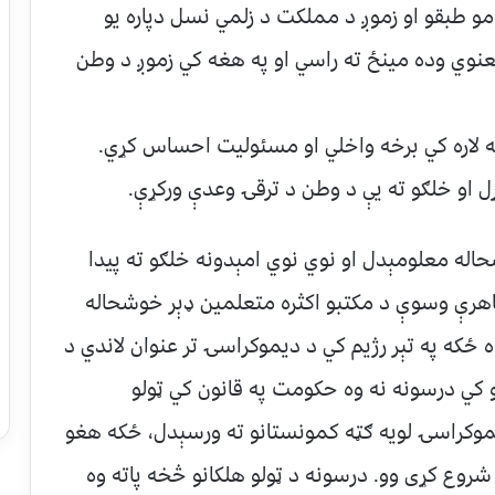
ومو طبقو او زموږ د مملكت د زلمي نسل دپاره يو
عنوي وده مينځ ته راسي او په هغه كي زموږ د وطن
ه لاره كي برخه واخلي او مسئوليت احساس كړي.
ل او خلګو ته يې د وطن د ترقۍ وعدې وركړې.
له معلومېدل او نوي نوي امېدونه خلګو ته پيدا
هرې وسوې د مكتبو اكثره متعلمين ډېر خوشحاله
 ځكه په تېر رژيم كي د ديموكراسۍ تر عنوان لاندي د
 كي درسونه نه وه حكومت په قانون كي ټولو
يموكراسۍ لويه ګټه كمونستانو ته ورسېدل، ځكه هغو
روع كړى وو. درسونه د ټولو هلكانو څخه پاته وه