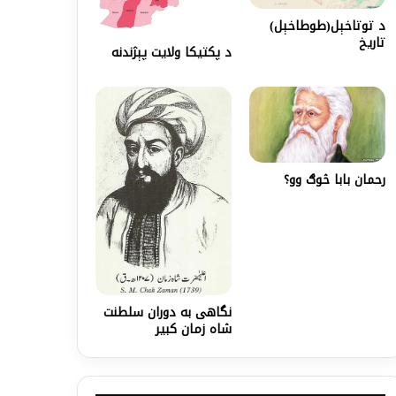
د توتاخېل(طوطاخېل)
تاریخ
د پکتيکا ولايت پېژندنه
رحمان بابا څوګ وو؟
نگاهی به دوران سلطنت
شاه زمان کبیر