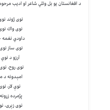
د افغانستان يو بل وتلي شاعر او اديب مرحوم
نوى ژوند نو
نوى واك نوى 
داودي نغمه خ
نوى ساز نوى
آرزو د نوي
نوى روح، نوى
امېـدونه د 
نوې لار، نوى
پژمرده زړونه 
نوى زېرى، نو