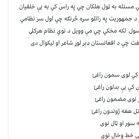
ي مسئله به ټول هلكان چي په راس كي به يې خلقيان
ر د جمهوريت په راتلو سره څرنګه چي اول سر نظامي
ول. لكه مخكي چي مي وويل د نوي نظام هركلى
فت چي د افغانستان ډېر لوړ شاعر او ليكوال دى
 كي لوى سمون راغئ
كي يې بدلون راغئ
ېر نوى مضمون راغئ
ل هغه ژوندون راغئ
 سور او ټال نوى
ي خط وخال نوى