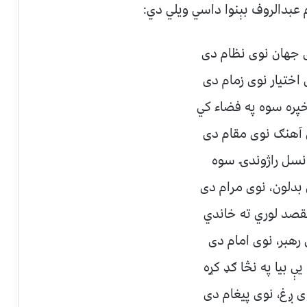
 عبدالروف بېنوا داسي ويلي دي:
ى جهان نوى نظام دى
اختيار نوى زمام دى
پره سوه په فضاء كي
 آهنګ نوى مقام دى
 نسل راژوندۍ سوه
 بدلون، نوى مرام دى
مقصد لوري ته خاندي
 رهبر، نوى امام دى
يې بيا په نڅا ګډ كړه
ى ږغ، نوى پيغام دى