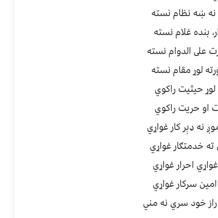
ه ښه نظام نسته
، بنده غلام نسته
على الدوام نسته
رته لوړ مقام نسته
لوړ حيثيت راكوي
ت او حريت راكوي
 نه ډېر كار غواړي
 ته خدمتګار غواړي
غواړي احرار غواړي
امين سركار غواړي
راز خود سري نه مني