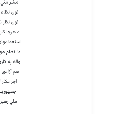
مشر مني خ
نوى نظام 
نوى نظر ن
د هرچا كار
استعدادون
دا نظام مو
واك په كار
هم آزادي 
اجر دكار 
جمهوريت 
ملي رهبر 