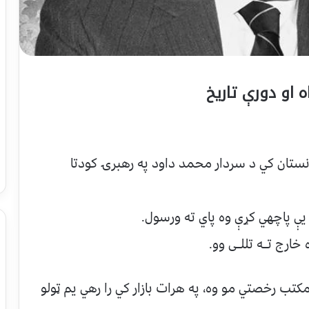
 او دورې تاریخ
 26 مه نېټه په افغانستان كي د سردار محمد داود په رهبرۍ كودتا
 يې پاچهي كړې وه پاي ته ورسول.
ارج تــه تللــى وو.
تب رخصتي مو وه، په هرات بازار كي را رهي يم ټولو