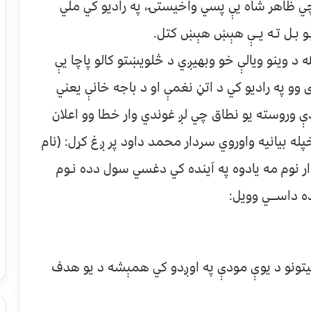
 چي ظاهر شاه يې پسي واخيستۍ، په راديو كي ملي
ـو بـل تـه يــې هېښ هېښ كتل.
د وينو ويالې خو وبهيږي د څلويښتو كالو پاچا يې
و په راديو كي د اتڼ نغمې او د باجه خانې يعني
روسته يو نطاق چي لږ غوندي وار خطا وو اعلان
ه بيانيه واوروي سردار محمد داود پر ږغ كړل: (نام
ار نوم مه يادوه په آينده كي دغسي سول دده نـوم
ه داســـي وويل:
يتونو د يوې مودې په اوږدو كي همېشه د يو هدف