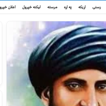
رسنۍ
اړیکه
په اړه
مرسته
لیکنه خپرول
اعلان خپرو