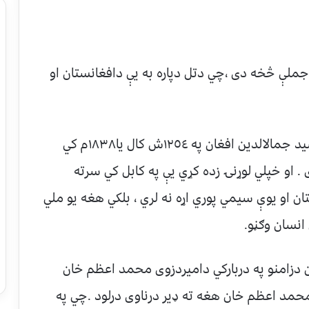
لې څخه دی ،چي دتل دپاره به يې دافغانستان او
که څه هم دډيرو کره او پخو دلايلو له مخي سيد جمالالدين افغان په ١٢٥٤ش کال يا١٨٣٨م کي
. او خپلي لوړنۍ زده کړي يې په کابل کي سرته
ن او يوې سيمي پوري اړه نه لري ، بلکي هغه يو ملي
انسان وګڼو.
زامنو په دربارکي داميردزوی محمد اعظم خان
مد اعظم خان هغه ته ډير درناوی درلود .چي په