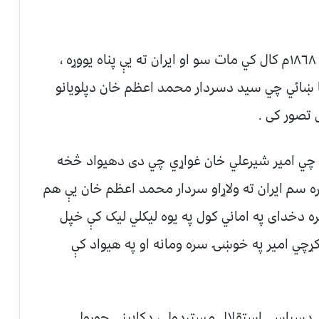
خو څه وخت چي سردار محمد اعظم خان په ١٨٦٨م کال کي مات سو او ايران ته يې پناه يووړه ،
ا ښائي چي سيد دسردار محمد اعظم خان دپلويانو
 تصور کی .
ي امير شيرعلي خان غواړي چي دی دهيواد څخه
 سم ايران ته ولاړاو سردار محمد اعظم خان يې هم
 دخدای په اماني کول په يوه ليکلي ليک کې خپل
کړچي امير په خوښۍ سره ومانه او په هيواد کې
ې دسياسي استقلال مستردول ، دکابينې جوړول