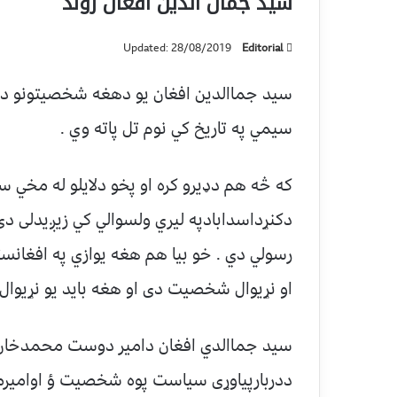
سید جمال الدین افغان ژوند
Updated: 28/08/2019
Editorial
سيد جماالدين افغان يو دهغه شخصيتونو دجم
سيمي په تاريخ کي نوم تل پاته وي .
دکنړداسدابادپه ليري ولسوالي کي زيږيدلی دی 
رسولي دي . خو بيا هم هغه يوازي په افغانستا
او نړيوال شخصيت دی او هغه بايد يو نړيوال 
سيد جماالدي افغان دامير دوست محمدخان د
ددربارپياوړی سياست پوه شخصيت ؤ اواميرمح