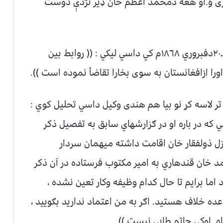
رکړی ؤ.او هغه دمحمد اعظم خان ډير نژدې دوست
بيا هم څه وخت ورسته په خپل يوبل رپوټ ١١ـ٢٠دفبروري ١٨٦٨م کي داسي ليکي : (( روابط بين
ورا ازافغانستان به سوی بخارا تقاضأ نموده است )).
ر لاسه کړ نو بيا هم هندی وکيل داسي تحليل کوي :
ي که در باره او در ګزارشهاي سابق به تفصيل ذکر
ل ذولفقار خان اقامت داشته ميهمان سردار
 خان قندهاري به امير مکتوب فرستاده در آن ذکر
 اما برايم تا حال کدام وظيفه وکار تعين نشده ،
 خلاف هستيد. اګر به من اعتماد نداريد بګوييد ،
اه. اوکي حاتم طايي نيست )) .