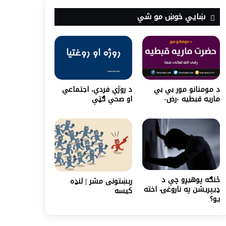
ښايي خوښ مو شي
د مومنانو مور بي بي
د روژې فردي، اجتماعي
ماریه قبطیه -رض-
او صحي ګټې
څنګه پوهیږو چې د
رېښتونی مشر | لنډه
ډیپریشن په ناروغۍ اخته
کیسه
یو؟