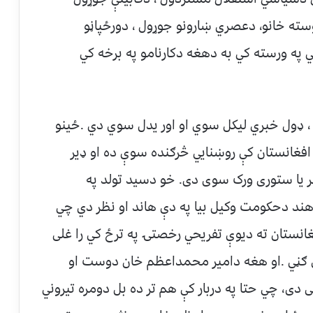
ته خانو، دعصري ښارونو جوړول ، دورځپاڼو
ي په ورسته کي به دهغه دکارنامو په برخه کي
، ډول خبري ليکل سوي او اور يدل سوي دي .ځينو
فغانستان کې روښنايي څرګنده سوې ده او ډير
 يا ستوری ورک سوی دی. خو دسيد تولد په
همدغسي دهند دحکومت وکيل بيا په دې هاند او نظر دي چي
خه په ١٨٦٨م کال کي افغانستان ته ديوې تفريحي رخصتۍ په ترځ کي را غلی
ي ګڼي .او هغه دامير محمداعظم خان دوست او
نی دی، چي حتا په دربار کې هم تر ده بل دومره تيروني