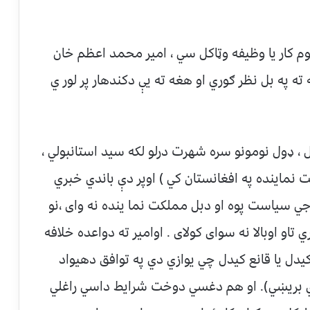
 کار يا وظيفه وټاکل سي ، امير محمد اعظم خان
 په بل نظر ګوري او هغه ته يې دکندهار پر لور ي
، ډول نومونو سره شهرت درلو لکه سيد استانبولي ،
ماينده په افغانستان کي ) اوپر دې باندي خبري
ي سياست پوه او دبل مملکت نما ينده نه وای ،نو
او اوبالا نه سوای کولای . اوامير ته دواعده خلافه
کيدل يا قانع کيدل چي يوازي دي په توافق دهيواد
بريښي). او هم دغسي دوخت شرايط داسي راغلي