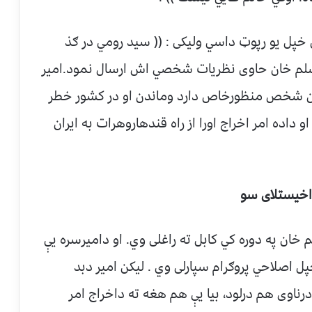
ل خپل يو رپوټ داسي وليکی : (( سيد رومي در ګذ
سلم خان حاوی نظريات شخصي اش ارسال نمود.امير
 اين شخص منظورخاص دارد وماندن او در کشور خطر
 داده امر اخراج اورا از راه قندهاروهرات به ايران
اخيستلای سو
ان په دوره کي کابل ته راغلی وي. او داميرسره يې
پل اصلاحي پروګرام سپارلی وي . ليکن امير دبد
رناوی هم درلود، بيا يې هم هغه ته داخراج امر