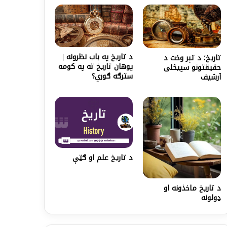
د تاریخ په باب نظرونه |
تاریخ؛ د تېر وخت د
پوهان تاریخ ته په کومه
حقیقتونو سپیڅلی
سترګه ګوري؟
آرشیف
د تاریخ علم او ګټې
د تاریخ ماخذونه او
ډولونه