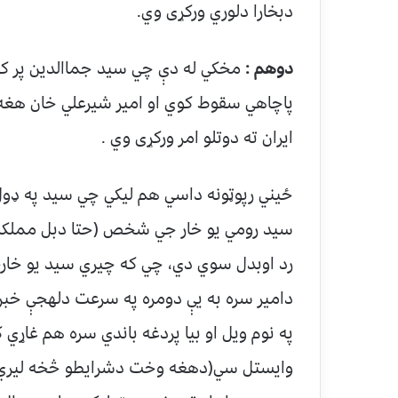
دبخارا دلوري ورکړی وي.
دوهم :
مخکي له دې چي سيد جماالدين پر کوم
پاچاهي سقوط کوي او امير شيرعلي خان هغه ته
ايران ته دوتلو امر ورکړی وي .
ځيني رپوټونه داسي هم ليکي چي سيد په ډول 
سيد رومي يو خار جي شخص (حتا دبل مملکت ن
رد اوبدل سوي دي، چي که چيري سيد يو خارج
دامير سره به يې دومره په سرعت دلهجې خبري ت
په نوم ويل او بيا پردغه باندي سره هم غاړي 
وايستل سي(دهغه وخت دشرايطو څخه ليري 