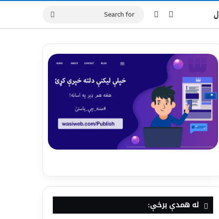
ل
له همدې برخې: