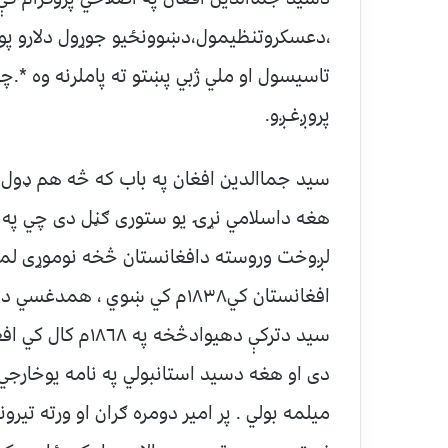
،دعسکروتنظيمول،دښوونځيو جوړول دلارو پوس
تاسيسول او ملي ژبي پښتو ته پاملرنه وه *.چ
پروږغـږو.
سيد جماالدين افغان په باب که څه هم ډول 
هغه داسلامي نړۍ يو ستوری ګڼل دی چي په ا
لږوخت وروسته دافغانستان څخه نوموړی لمر
افغانستان کي١٨٣٨م کي ښوي ، 
سيد دترکې دهيوادڅ
دی او هغه دسيد استانبولي په نامه يوخارج
ميلمه بولي . پر امير دومره ګران او ورته تيرو