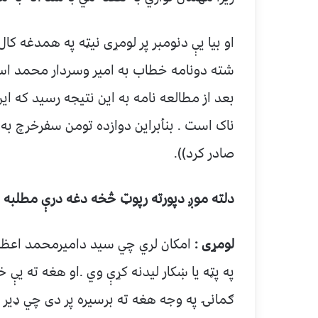
او بيا يې دنومبر پر لومړی نيټه په همدغه کا
شته دونامه خطاب به امير وسردار محمد ا
بعد از مطالعه نامه به اين نتيجه رسيد که
ناک است . بنأبراين دوازده تومن سفرخرچ به او
صادر کرد)).
دلته موږ دپورته رپوټ څخه دغه درې مطلبه 
لومړی :
امکان لري چي سيد داميرمحمد اعظم خ
په پټه يا ښکار ليدنه کړې وي .او هغه ته يې خ
ګمانۍ په وجه هغه ته برسيره پر دی چي ډير د