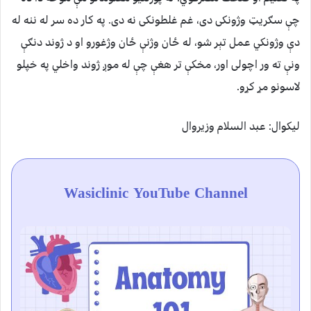
چې سګریټ وژونکی دی، غم غلطونکی نه دی. په کار ده سر له ننه له
دې وژونکي عمل تېر شو، له ځان وژنې ځان وژغورو او د ژوند دنګې
ونې ته ور اچولی اور، مخکې تر هغې چې له موږ ژوند واخلي په خپلو
لاسونو مړ کړو.
ليکوال: عبد السلام وزيروال
Wasiclinic YouTube Channel