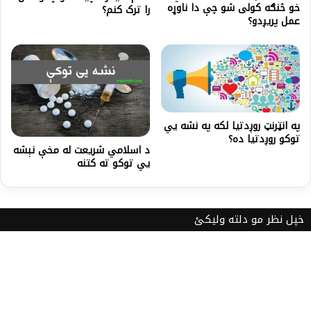
خو څنګه کولی شو چې دا ناوړه
را ترک کنم؟
عمل پریږدو؟
په انټرنټ روږدتیا لکه په نشه یي
توکو روږدتیا ده؟
د اسلامي شريعت له مخې نېشه
يي توكو ته كتنه
خپل نظر مو دلته ولیکئ