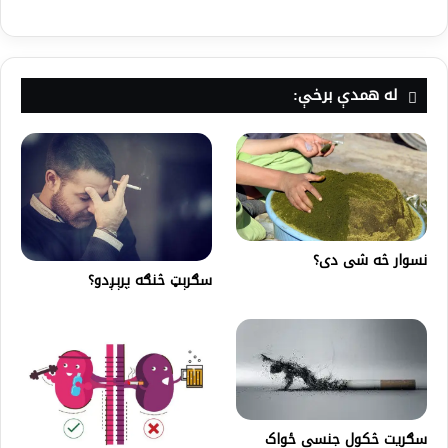
له همدې برخې:
نسوار څه شی دی؟
سګرېټ څنګه پرېږدو؟
سګریت څکول جنسي ځواک