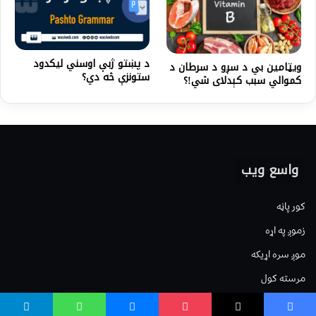
د پښتو ژبې اوسني لیکدود
ویټامین ‌بي د سږو د سرطان د
ستونزې څه دي؟
کموالي سبب کېدلای شي!؟
واسع ویب
کور پاڼه
زموږ په اړه
موږ سره اړیکه
مرسته کول
یوتیوب چینلونه