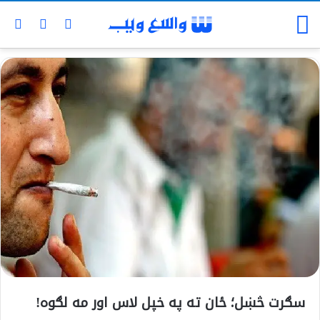
سګرت څښل؛‌ ځان ته په خپل لاس اور مه لګوه!