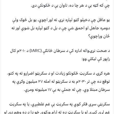
چې که ګټه یې د هر چا ده، تاوان یې د څکونکي دی.
یو عاقل چې دخپلو ګټو لپاره نړۍ ته اور اچوي، یو بل څوک ولې
دومره جاهل او احمق شي چې د بل د ګټو لپاره بل شوي اور ته
ځان وراچوي؟
د صحت نړۍواله اداره کې د سرطان څانګې (IARC) د ۲۰۱۰م کال
راپور کې لیکلي وو:
هره ګړۍ د سګریټ څکونکو زیادت او د سګریټو اضرارو ته په کتو،
توقع ده چې تر ۲۰۳۰م به د سګریټو له امله ۲۷ میلیون وګړي په
سرطان مبتلا وي، چې له جملې به یې ۱۷ میلیونه ومري.
سګریټي سړی فکر کوي په سګریټ یې غم غلطېږي، یا په سګریټ
غم لرې کېږي او یا سګریټ ده ته ارام ورکوي خو دا د ده وهم دی او