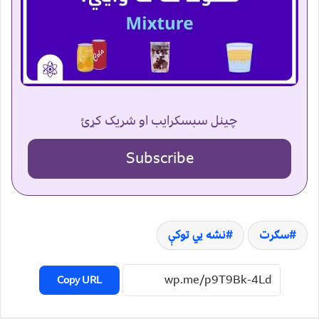
چینل سبسکرایب او شریک کړئ
Subscribe
سګرت
نشه یي توکې
Copy URL