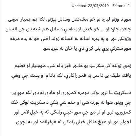
Updated: 22/05/2019
Editorial
موږ د وژنو لپاره یو څو مشخص وسایل پېژنو. لکه بم، بمبار، مرمۍ،
چاقو، چاړه او… خو ځینې نور داسې وسایل هم شته دی چې انسان
وژونکي دي او په ډېره اسانه له انسانه ژوند اخلي خو له بده مرغه
موږ سترګې پرې پټې کړي دي یا ځان ته تېرباسو.
زموږ ټولنه کې سګریټ یو عادي څېز باله شي. هوښیار او تعلیم
یافته طبقه یې داسې په فخر راکاږي، لکه بادام او پِسته چې وهي.
دسګریټ دا نری لوګی دومره کمزوری او عادي نه دی لکه موږ یې
چې وینو، هوا ته پورته شي او ختم شي بلکې د سګریټ لوګی ځکه
کمزوری، نری او لږ دی چې موږ خپلې زندګۍ ته په خپل لاس اور
اچولی دی او هیڅ عاقل خپلې زندګۍ ته غړغړانده اور نه اچوي.