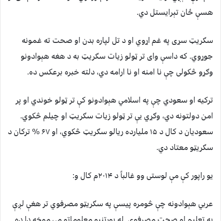
هسې ځان تېرايستل دي.
سګریټ سړی په غم اړوي او د تل لپاره بدن او صحت ته غمونه
جوړوي. که داسې وای تر ټولو زیات سګریټ به د هغه هېوادونو
وګړو څکولی چې نا امنه او نا ارامه دي، دلته خبره برعکس ده.
ترکیه او سعودي چې په اسلامي هېوادونو کې تر ټولو خوندي او پر
امن دولتونه دي، وګړي یې تر ټولو زیات سګريټ او چیلم څکوي.
سعودیان د کال د ۱۵ مليارده ریالو سګریټ څکوي، او ۶۷ % ترکان د
سګریټو معتاد دي.
یو راپور کې مې لوستی وو غالباً د ۲۰۱۴م کال و:
عربي هېوادونه چې څومره پیسې په سګریټو مصرفوي تر هغې لږې
په تعلیم او صحت مصرفوي. له پورتنیو معلوماتو مې موخه دا ده