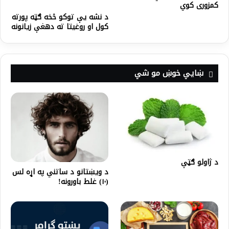
کمزوری کوي
د نشه یې توکو څخه ګټه پورته
کول او روغيتا ته دهغې زيانونه
ښايي خوښ مو شي
د ژاولو ګټې
د ویښتانو د ساتني په اړه لس
(۱۰) غلط باورونه!