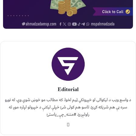
Editorial
د واسع ویب د لیکوالۍ او خپرونکي ټیم لخوا. که مطالب مو خوښ شوي وي، له نورو
سره یې هم شریکه کړئ. تاسو هم کولی شئ خپلې لیکنې د خپرولو لپاره موږ ته
راولېږئ. #مننه_چې_یاستئ