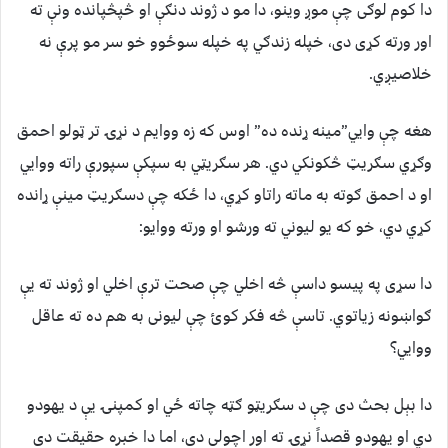
دا کوم لوګی چې موږ وینو، دا مو د ژوند دنګې او څپڅپانده ونې ته
اور ورته کړی دی، خپله زندګي په خپله سوځوو خو سر مو پرې نه
خلاصیږي.
هغه چې وایي”مینه ړنده ده” اوس که زه ووایم د نړۍ تر ټولو احمق
وګړي سګریټ څکونکي دي. هر سګریټي به سپکې سپورې راته ووایي
او د احمق ګوته به ماته راتاو کړي، دا ځکه چې دسګریټ مینې ړانده
کړي دي، خو که یو لیوني ته ورشو او ورته ووایو:
دا سړی په پیسو داسې څه اخلي چې صحت ترې اخلي او ژوند ته یې
ګواښونه زیاتوي. تاسې څه فکر کوئ چې لیونی به هم ده ته عاقل
ووایي؟
دا بېل بحث دی چې د سګریټو ګټه چاته ځي او کمپنۍ یې د یهودو
دي او یهودو قصداً نړۍ ته اور اچولی دی، اما دا خبره حقیقت دی