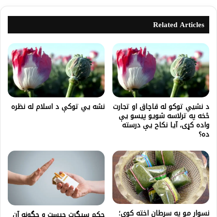
Related Articles
د نشیي توکو له قاچاق او تجارت
نشه یي توکې د اسلام له نظره
څخه په ترلاسه شويو پيسو يې
واده کړی، آيا نكاح يې درسته
ده؟
نسوار مو په سرطان اخته کوي؛
حکم سيگرت چيست و چگونه آن