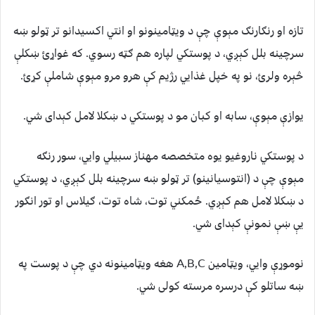
تازه او رنګارنګ مېوې چې د ويټامینونو او انتي اکسیدانو تر ټولو ښه
سرچینه بلل کېږي، د پوستکي لپاره هم ګټه رسوي. که غواړئ ښکلې
څېره ولرئ، نو په خپل غذایي رژیم کې هرو مرو مېوې شاملې کړئ.
یوازې مېوې، سابه او کبان مو د پوستکي د ښکلا لامل کېدای شي.
د پوستکي ناروغیو یوه متخصصه مهناز سبیلي وایي، سور رنګه
مېوې چې د (انتوسیانینو) تر ټولو ښه سرچینه بلل کېږي، د پوستکي
د ښکلا لامل هم کېږي. ځمکني توت، شاه توت، ګیلاس او تور انګور
یې ښې نمونې کېدای شي.
نوموړې وایي، ويټامین A,B,C هغه ويټامینونه دي چې د پوست په
ښه ساتلو کې درسره مرسته کولی شي.