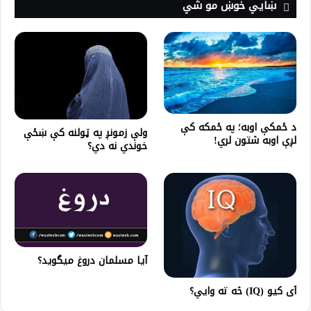
ښايي خوښ مو شي
د ځمکې اوبه؛ په ځمکه کې
ولې زمونږ په ټولنه کې ښځې
لږې اوبه شتون لري!
خوندي نه‌ دي؟
آیا مسلمان دروغ میگوید؟
آی کیو (IQ) څه ته وايي؟