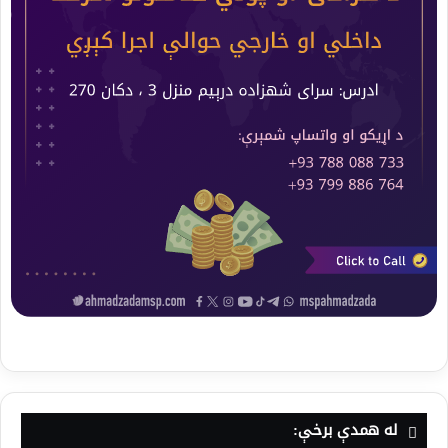
له همدې برخې: