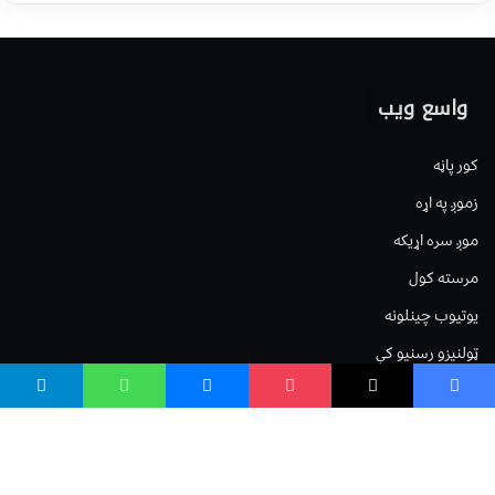
واسع ویب
کور پاڼه
زموږ په اړه
موږ سره اړیکه
مرسته کول
یوتیوب چینلونه
ټولنیزو رسنیو کې
مینو
لیکنه خپرول