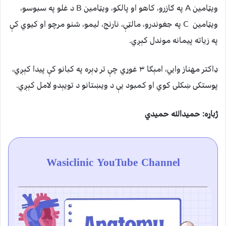
ويټامین A په ګازرو، کاهو او پالکو، ويټامین B د غلو په سبوسو،
ويټامین C په جغوندرو، مالټې، نارنج، لیمو، شنو مرچو او کيوي کې
په زیاته پیمانه موندل کېږي.
ډاکتر مهناز وایي، امېګا ۳ غوړي چې تر ډېره په کبانو کې پیدا کېږي،
پوستکی ښکلی کوي او کمبود یې د ويښتانو د تویېدو لامل کېږي.
ژباړه: حمیدالله حمیدي
Wasiclinic YouTube Channel