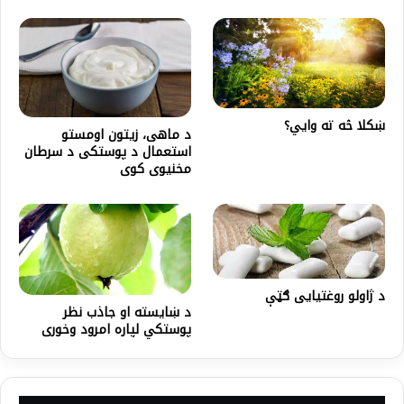
ښکلا څه ته وایي؟
د ماهی، زیتون اومستو
استعمال د پوستکی د سرطان
مخنیوی کوی
د ژاولو روغتیایی ګټې
د ښایسته او جاذب نظر
پوستکي لپاره امرود وخوری