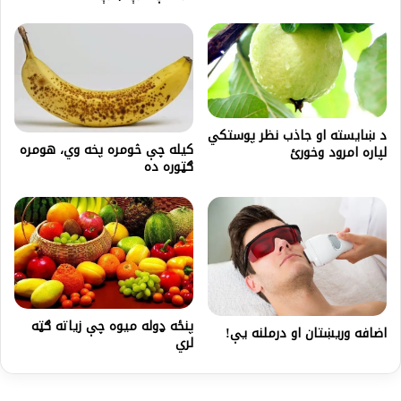
د ښایسته او جاذب نظر پوستکي
کیله چې څومره پخه وي، هومره
لپاره امرود وخورئ
ګټوره ده
پنځه ډوله میوه چې زیاته ګټه
اضافه وریښتان او درملنه یې!
لري