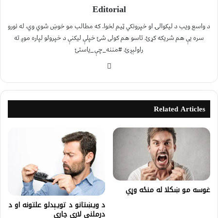
Editorial
د واسع ویب د لیکوالۍ او خپرونکي ټیم لخوا. که مطالب مو خوښ شوي وي، له نورو
سره یې هم شریکه کړئ. تاسو هم کولی شئ خپلې لیکنې د خپرولو لپاره موږ ته
راولېږئ. #مننه_چې_یاستئ
Related Articles
غوسه مو ښکلا له منځه وړي
د ویښتانو د تویېدلو علتونه او د
درملنې لارې چارې