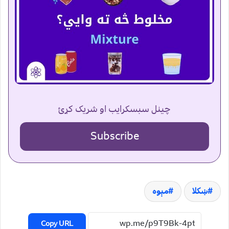
چینل سبسکرایب او شریک کړئ
Subscribe
ښکلا
مېوه
Copy URL