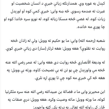
کېدل به غوره وي. همدارنګه زياتې خبرې د انسان شخصيت او
غيرت ته صدمه رسوي. څه ښه وايی: خبرې کمې کوه او اورېدل
زیات کوه، له غصې څخه مسکا زياته کوه، له نورو سره خاندا کوه او
چا پورې مه خانده.
شعبه (رحمه الله) وايې: ما يو حکيم ته وويل: ولې له زاذان څخه
روايت نه نقلوې؟ هغه وويل: هغه ثرثار (سار) دی زياتې خبرې کوي.
له وديعة الأنصاري څخه روايت دی هغه وايی: له عمر رضي الله عنه
څخه مې واورېدل چې يو تن ته يې نصيحت کاوه، ورته يې وويل: په
هغه څه کې خبرې مه کوه چې تا پورې اړه نلري.
ابن محیریز وايی ما د فضالة بن عبیدالله رضي الله عنه سره ملګرتيا
کوله، ما ورته وويل: ماته وصيت وکړه، هغه وویل: درې صفات په
ځان کې راوله الله تعالی به درته پکې ګټه واچوي: