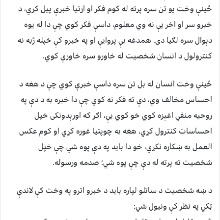
ځينې وخت يو تن سره پرته له کوم فکر او اړتيا خبرې پيل کړي، د
خبرو سر او اخر يې نه وي معلوم، داسې فکر کوي چې دا له يوه
دېوال سره لګيا دی. همدغه بې پروايې او په خبرو کې خپله ژبه نه
کنترولول د انسان شخصيت له خاورو سره خاورې کوي.
ځينې وخت انسان له بل تن سره داسې خبرې کوي چې د هغه د
احساس مخالف وي، دې ته فکر نه کوي چې دا خبره به د دې په
روحيه منفي اغېزه کوي خو کوي يې، اګر که اورېدونکی خپل
احساسات کنترول کړي، هغه به چوپتيا غوره کړي او کوم عکس
العمل به ښکاره نکړي، خو دا بايد په دې پوه شي چې خپل
شخصيت ته پرته له دې چې پوه شي؛ صدمه ورسوله.
د ښه شخصيت د ساتلو لپاره بايد د خبرو اترو په وخت کې لاندې
ټکي په نظر کې ونيول شي: