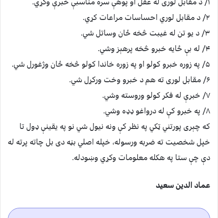
۱/ د مقابل لوری له عقل او پوهې سره مناسبې خبرې وکړي.
۲/ د مقابل لوري احساسات مراعات کړي.
۳/ د يو تن له غيبت څخه ځان وساتل شي.
۴/ له بې ځايه خبرو څخه پرهېز وشي.
۵/ په زوره خبرو کولو او په زوره خاندا کولو څخه ځان وژغورل شي.
۶/ مقابل لوری ته هم د خبرو وخت ورکړل شي.
۷/ خبرې له فکر کولو وروسته وشي.
۸/ په خبرو کې له درواغو ډډه وشي.
که چېری پورتني ټکي په نظر کې ونه نيول شي نو په يقينې ډول تا
خپل شخصيت ته ضربه ورسوله، خپله اصلي بڼه دی بل چاته پرته له
دې چې ستا په هکله معلومات وکړي وښودله.
عماد الدین سعید