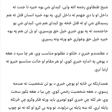
شیخ طنطاوي رحمه الله وايی: کېدای شي يوه خبره تا جنت ته
داخل او يا دې جهنم ته داخل کړي، په يوه خبره انسان قتل ته هم
رسېدلای شي او له قتل څخه بچ کېدای هم شي، کېدای شي يو
حاجتمند ته په يوې خبرې خپل حق ورسيږي، او بل تن هم په يوه
خبره خپل حق وغواړي خو ورته ونه رسيږي.
د عقلمندو خبرې د خلکو د عقلونو مناسب وي، هر چا سره د هغه
د پوهې په اندازه خبرې کوي، او هر مقام او حالت مناسبو خبرو ته
اړتيا لري.
همدارنګه بې ځايه او پوچې خبرې د يو تن شخصيت ته صدمه
رسوي، د هغه شخصيت زخمي کوي، چې بیا د هغه ټکور سخت
وي، هر کله چې خبرې کوو لومړی بايد ورته فکر وکړو چې څرنګه
پايله لري، که ښه پايله يې درلوده، نو وبه يې کړو او که نه نو چوپ