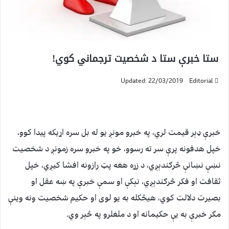
ستا خبرې ستا د شخصیت ترجماني کوي!
Updated: 22/03/2019
Editorial
خبرې ډېر قيمت لري، په خبرو مونږ يو له بل سره اړيکه پيدا کوو،
خپل هدفونه پرې سر ته رسوو، خو په خبرو سره زمونږ د شخصيت
نښې نښانې څرګندېږي، د زړه هغه پټ رازونه افشا کيږي، خپل
ثقافت او فکر څرګندېږي، نېکې او سمې خبرې په ښه عقل او
بصيرت دلالت کوي، هيڅکله به يو لوی او حکیم شخصیت ونه وينې
مګر خبرې به يې حکيمانه او د ملغلرو په څېر وي.