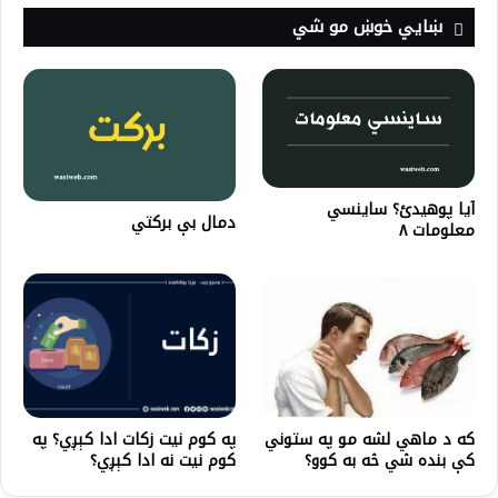
ښايي خوښ مو شي
آیا پوهیدئ؟ ساینسي
دمال بې بركتي
معلومات ۸
که د ماهي لشه مو په ستوني
په کوم نیت زکات ادا کېږي؟‌ په
کې بنده شي څه به کوو؟
کوم نیت نه ادا کېږي؟