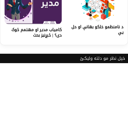
د نامنظمو خلکو بهانې او حل
کامياب مدير او مهتمم څوک
يې
دی؟ | څېړنيز بحث
خپل نظر مو دلته ولیکئ