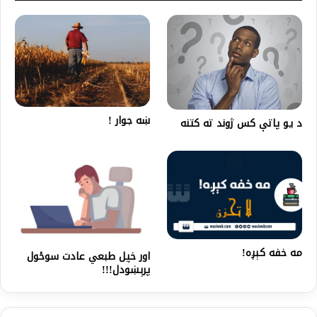
ښه جوار !
د یو پاتې کس ژوند ته کتنه
مه خفه کېږه!
اور خپل طبعي عادت سوځول
پرېښودل!!!