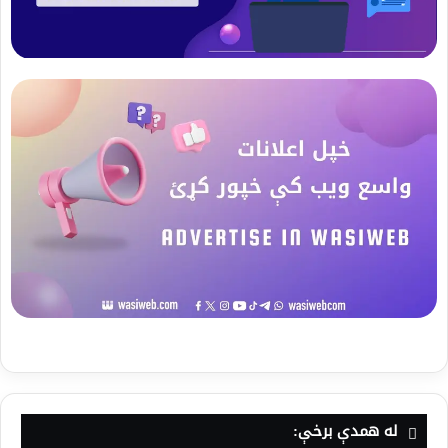
له همدې برخې: