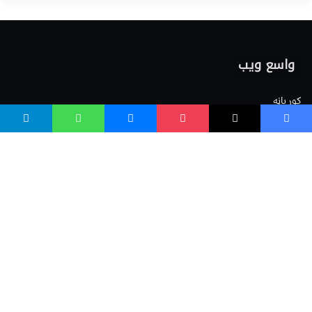
واسع ویب
کور پاڼه
زموږ په اړه
موږ سره اړیکه
مرسته کول
یوتیوب چینلونه
ټولنیزو رسنیو کې
مینو
لیکنه خپرول