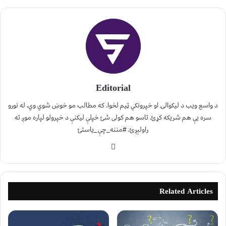
Editorial
د واسع ویب د لیکوالۍ او خپرونکي ټیم لخوا. که مطالب مو خوښ شوي وي، له نورو
سره یې هم شریکه کړئ. تاسو هم کولی شئ خپلې لیکنې د خپرولو لپاره موږ ته
راولېږئ. #مننه_چې_یاستئ
Related Articles