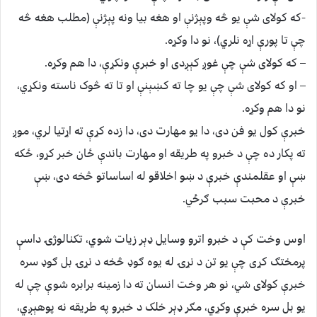
-که کولای شې يو څه وپېژنې او هغه بيا ونه پېژنې (مطلب هغه څه
چې تا پورې اړه نلري)، نو دا وکړه.
– که کولای شې چې غوږ کېږدی او خبرې ونکړې، دا هم وکړه.
– او که کولای شې چې يو چا ته کښېنې او تا ته څوک ناسته ونکړي،
نو دا هم وکړه.
خبرې کول یو فن دی، دا يو مهارت دی، دا زده کړې ته اړتيا لري، موږ
ته پکار ده چې د خبرو په طريقه او مهارت باندې ځان خبر کړو، ځکه
ښې او عقلمندې خبرې د ښو اخلاقو له اساساتو څخه دی، ښې
خبرې د محبت سبب ګرځي.
اوس وخت کې د خبرو اترو وسايل ډېر زيات شوي، تکنالوژۍ داسې
پرمختګ کړی چې يو تن د نړۍ له يوه ګوډ څخه د نړۍ بل ګوډ سره
خبرې کولای شي، نو هر وخت انسان ته دا زمينه برابره شوې چې له
يو بل سره خبرې وکړي، مګر ډېر خلک د خبرو په طريقه نه پوهېږي،