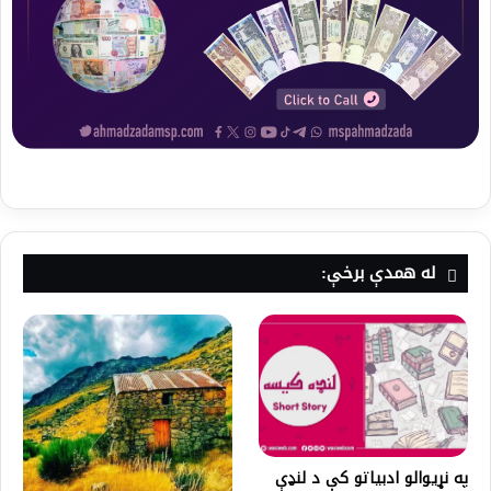
له همدې برخې:
په نړیوالو ادبیاتو کې د لنډې