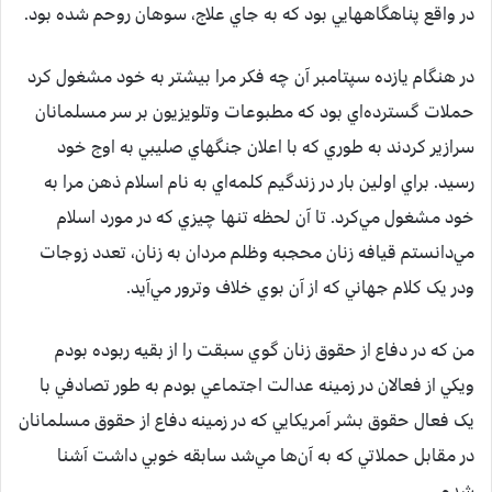
در واقع پناهگاههايي بود که به جاي علاج، سوهان روحم شده بود.
در هنگام يازده سپتامبر آن چه فکر مرا بيشتر به خود مشغول کرد
حملات گسترده‌اي بود که مطبوعات وتلويزيون بر سر مسلمانان
سرازير کردند به طوري که با اعلان جنگهاي صليبي به اوج خود
رسيد. براي اولين بار در زندگيم کلمه‌اي به نام اسلام ذهن مرا به
خود مشغول مي‌کرد. تا آن لحظه تنها چيزي که در مورد اسلام
مي‌دانستم قيافه زنان محجبه وظلم مردان به زنان، تعدد زوجات
ودر يک کلام جهاني که از آن بوي خلاف وترور مي‌آيد.
من که در دفاع از حقوق زنان گوي سبقت را از بقيه ربوده بودم
ويکي از فعالان در زمينه عدالت اجتماعي بودم به طور تصادفي با
يک فعال حقوق بشر آمريکايي که در زمينه دفاع از حقوق مسلمانان
در مقابل حملاتي که به آن‌ها مي‌شد سابقه خوبي داشت آشنا
شدم.