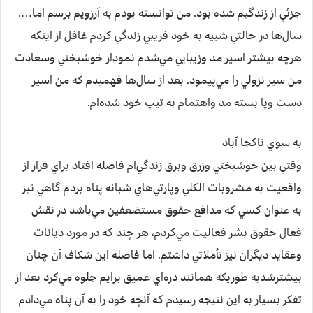
جزئي از زندگيم شده بود. من توانسته بودم به آرزويم برسم اما….
سال‌ها در حالتي شبيه به خود فريبي زندگي کردم غافل از اينکه
هرچه بيشتر اسير مد وزيبايي مي‌شدم نمودار خوشبختي وسعادت
من سير نزولي را مي‌پيمود. بعد از سال‌ها فهميدم که من اسير
دست وپا بسته مد واهتمام به تيپ خود شده‌ام.
به سوي ناکجا آباد
وقتي بين خوشبختي وزرق وبرق زندگي‌ام فاصله افتاد براي فرار از
واقعيت به مشروبات الکلي وپارتي‌هاي شبانه پناه بردم گاهي نيز
به عنوان کسي که مدافع حقوق مستضعفين مي‌باشد در نقش
فعال حقوق بشر فعاليت مي‌کردم، هر چند که در مورد ديانات
وعقايد ديگران نيز تأملاتي داشتم. اما فاصله اين شکاف آن چنان
بيشترشدبه طوريکه همانند دره‌اي عميق برايم جلوه مي‌کرد بعد از
تفکر بسيار به اين نتيجه رسيدم که آنچه خود را به آن پناه مي‌دادم