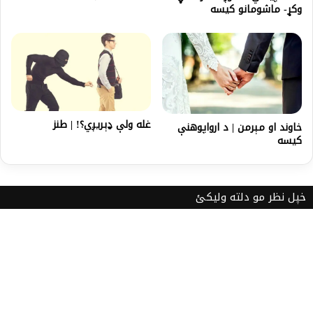
وکړ- ماشومانو کیسه
غله ولې ډېریږي؟! | طنز
خاوند او مېرمن | د ارواپوهنې
کیسه
خپل نظر مو دلته ولیکئ