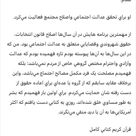
او براي تحقق عدالت اجتماعي واصلاح مجتمع فعاليت مي‌کرد.
از مهمترين برنامه هايش در آن سال‌ها اصلاح قانون انتخابات،
حقوق شهروندي وقضايايي متعلق به عدالت اجتماعي بود. من که
در اين سال‌ها به آن‌ها پيوسته بودم تازه فهميده بودم که عدالت
وآزادي واحترام مختص گروهي خاص از مردم نمي‌باشد؛ بلکه
فهميدم مصلحت يک فرد مکمل مصالح اجتماع مي‌باشد، واين
برخلاف عقايد سابقم که از گروه يا عده‌اي براي اعاده حقوق از
دست رفته شان حمايت مي‌کردم. براي اولين بار فهميدم که بشر
به طور مساوي خلق شده‌اند. روزي به کتابي دست يافتم که اکثر
آمريکايي‌ها به آن با ديد منفي مي‌نگرند.
قرآن کريم کتابي کامل