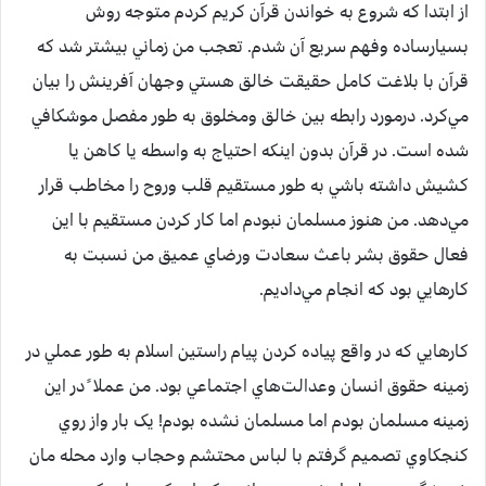
از ابتدا که شروع به خواندن قرآن کريم کردم متوجه روش
بسيارساده وفهم سريع آن شدم. تعجب من زماني بيشتر شد که
قرآن با بلاغت کامل حقيقت خالق هستي وجهان آفرينش را بيان
مي‌کرد. درمورد رابطه بين خالق ومخلوق به طور مفصل موشکافي
شده است. در قرآن بدون اينکه احتياج به واسطه يا کاهن يا
کشيش داشته باشي به طور مستقيم قلب وروح را مخاطب قرار
مي‌دهد. من هنوز مسلمان نبودم اما کار کردن مستقيم با اين
فعال حقوق بشر باعث سعادت ورضاي عميق من نسبت به
کارهايي بود که انجام مي‌داديم.
کارهايي که در واقع پياده کردن پيام راستين اسلام به طور عملي در
زمينه حقوق انسان وعدالت‌هاي اجتماعي بود. من عملا ً در اين
زمينه مسلمان بودم اما مسلمان نشده بودم! يک بار واز روي
کنجکاوي تصميم گرفتم با لباس محتشم وحجاب وارد محله مان