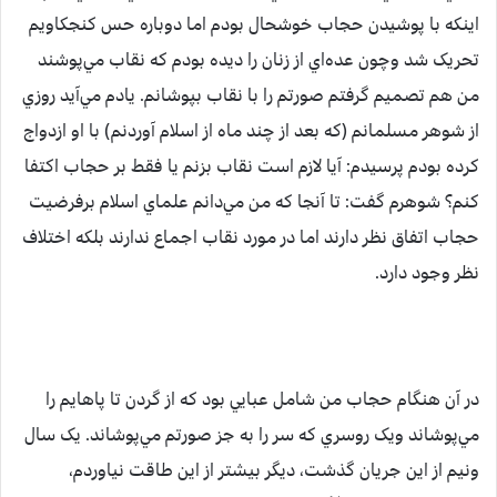
اينکه با پوشيدن حجاب خوشحال بودم اما دوباره حس کنجکاويم
تحريک شد وچون عده‌اي از زنان را ديده بودم که نقاب مي‌پوشند
من هم تصميم گرفتم صورتم را با نقاب بپوشانم. يادم مي‌آيد روزي
از شوهر مسلمانم (که بعد از چند ماه از اسلام آوردنم) با او ازدواج
کرده بودم پرسيدم: آيا لازم است نقاب بزنم يا فقط بر حجاب اکتفا
کنم؟ شوهرم گفت: تا آنجا که من مي‌دانم علماي اسلام برفرضيت
حجاب اتفاق نظر دارند اما در مورد نقاب اجماع ندارند بلکه اختلاف
نظر وجود دارد.
در آن هنگام حجاب من شامل عبايي بود که از گردن تا پاهايم را
مي‌پوشاند ويک روسري که سر را به جز صورتم مي‌پوشاند. يک سال
ونيم از اين جريان گذشت، ديگر بيشتر از اين طاقت نياوردم،