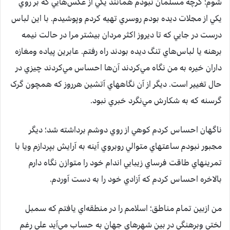
شوم؛ گرچه مسلمان نبودم همانند يکي از عکس‌هايي که بر روي
يکي از مجلات ديده بودم روسري تهيه کردم وپوشيدم. با اين لباس
درست در جايي که تا ديروز اکثر مردان بيشتر مرا در حالت نيمه
برهنه يا لباس‌هاي تنگ ديده بودند راه رفتم. عابرين پياده ومغازه
داران خيره به من نگاه مي‌کردند آن‌ها احساس مي‌کردند چيزي در
حال تغيير است. ديگر از آن نگاههاي آتشين هرروز که همچون گرک
گرسنه که به شکارش مي‌نگرد خبري نبود.
ناگهان احساس کردم کوهي از روي دوشم برداشته شد؛ ديگر
مجبور نبودم ساعتهاي متوالي روبروي آينه به آرايش بپردازم ويا با
تمرينهاي طاقت فرساي زيبايي اندام خود را متوازن نگاه دارم
بالاخره احساس کردم که آزادي خود را به دست آوردم.
من ازبين تمام مناطق؛ اسلامم را در منطقه‌اي يافتم که سمبل
لختي وبرهنگي در بين شهرهاي جهان به حساب مي‌آيد علي رغم