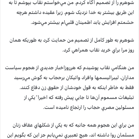
شوهرم را از تصميم آگاه کردم. من مي‌خواستم نقاب بپوشم تا به
اين طريق بيشتر به خدا نزديک شوم. زيرا عقيده داشتم هرچه
حشمتم افزايش يابد اطمينان قلبي‌ام بيشتر مي‌شود.
شوهرم به طور کامل از تصميم من حمايت کرد به طوريکه همان
روز مرا براي خريد نقاب همراهي کرد.
من هنگامي نقاب پوشيدم که هرروزاخبار جديدي از هجوم سياست
مداران، ليبراليسمها وافراد واتيکان برحجاب به گوش مي‌رسيد
فقط به خاطر اينکه به قول خودشان از حقوق زن دفاع کنند.
تبليغات مسموم آن‌ها تا جايي پيش رفته که اخيرا ً يکي از
مسئولين مصري حجاب را ارتجاع ناميده است.
من براي اين هجوم همه جانبه که به يکي از شکلهاي عفاف زنان
مسلمان روا داشته اند، هيچ تعبيري نمي‌يابم جز اين که بگويم اين