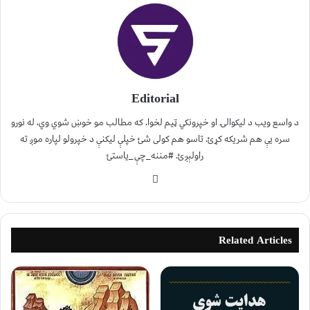
Editorial
د واسع ویب د لیکوالۍ او خپرونکي ټیم لخوا. که مطالب مو خوښ شوي وي، له نورو
سره یې هم شریکه کړئ. تاسو هم کولی شئ خپلې لیکنې د خپرولو لپاره موږ ته
راولېږئ. #مننه_چې_یاستئ
Related Articles