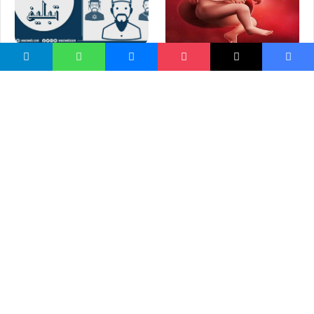
د دعوت فضيلت او دمسئوليت
حکم سقط کردن جنین؟
د نه احساس وعيد
د عمربن عبدالعزیز دزامنو میراث
| هیښوونکي کیسې
د ارواښاد استاد الفت لنډه
پېژندنه