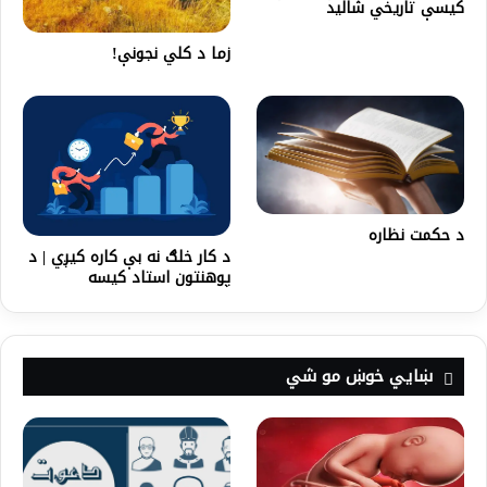
کیسې تاریخي شالید
زما د کلي نجونې!
د حکمت نظاره
د کار خلګ نه بې کاره کیږي | د
پوهنتون استاد کیسه
ښايي خوښ مو شي