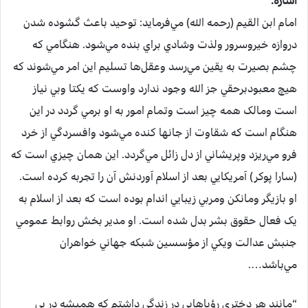
اشاره:
امام ابن القيم (رحمه الله) مي‌فرمايد: توحيد باعث گشوده شدن
دروازه خيروسرور ولذت وشادي براي بنده مي‌شود. هنگامي که
چشم بصيرت به يقين مي‌رسد وعقل‌ها تسليم اين امر مي‌شوند که
هيچ معبودبرحقي جز الله وجود ندارد واوست که يکتا وبي نياز
است ومالک همه چيز است وتمام امور به او برمي گردد در اين
هنگام است که شقاوت از جانها کنده مي‌شود وافسردگي از خرد
فرو مي‌ريزد وپريشاني از دل زائل مي‌گردد. اين همان چيزي است که
(سارا پوکر) آمريکايي بعد از اسلام آوردنش آن را تجربه کرده است.
او بازيگر ومانکن ومربي زيبايي اندام بوده است که بعد از اسلام به
يک فعال حقوق بشر بدل شده است. او مدير بخش روابط عمومي
جنبش عدالت ويکي از مؤسسين شبکه جهاني خواهران
مي‌باشد….
“مانند هر دختري رؤياهايي در زندگي داشتم که هميشه در پي