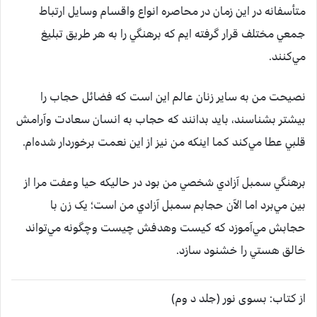
متأسفانه در اين زمان در محاصره انواع واقسام وسايل ارتباط
جمعي مختلف قرار گرفته ايم که برهنگي را به هر طريق تبليغ
مي‌کنند.
نصيحت من به ساير زنان عالم اين است که فضائل حجاب را
بيشتر بشناسند، بايد بدانند که حجاب به انسان سعادت وآرامش
قلبي عطا مي‌کند کما اينکه من نيز از اين نعمت برخوردار شده‌ام.
برهنگي سمبل آزادي شخصي من بود در حاليکه حيا وعفت مرا از
بين مي‌برد اما الآن حجابم سمبل آزادي من است؛ يک زن با
حجابش مي‌آموزد که کيست وهدفش چيست وچگونه مي‌تواند
خالق هستي را خشنود سازد.
از کتاب: بسوی نور (جلد د وم)