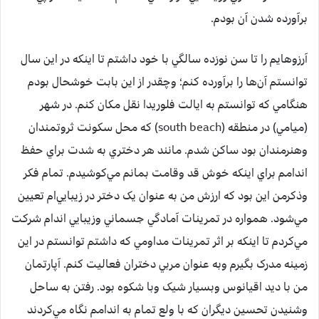
برآورده شدن آن بودم.
آرزوهايم را تا سن نوزده سالگي با خود داشتم تا اينکه در اين سال
توانستم آن‌ها را برآورده کنم؛ وچقدر از اين بابت خوشحال بودم
هنگامي که توانستم به ايالت فلوريدا نقل مکان کنم. در شهر
(ميامي) در منطقه (south beach) که محل سکونت ثروتمندان
وهنرمندان بود ساکن شدم. مانند هر دختري به شدت براي حفظ
اندامم براي اينکه خوش قد وقامت بمانم مي‌کوشيدم. تمام فکر
وذکرمن اين بود که ارزش من به عنوان يک دختر در زيبايي‌ام تعيين
مي‌شود. همواره در تمرينات آمادگي جسماني وزيبايي اندام شرکت
مي‌کردم تا اينکه بر اثر تمرينات مداومي که داشتم توانستم در اين
زمينه مدرک بگيرم وبه عنوان مربي دختران فعاليت کنم. آپارتمان
من با ديد اقيانوس وبسيار شيک وبا شکوه بود. رفتن به ساحل
وشنيدن تحسين ديگران که با ولع تمام به اندامم نگاه مي‌کردند