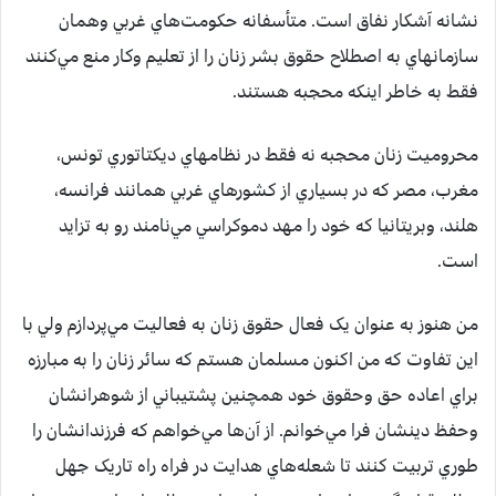
نشانه آشکار نفاق است. متأسفانه حکومت‌هاي غربي وهمان
سازمانهاي به اصطلاح حقوق بشر زنان را از تعليم وکار منع مي‌کنند
فقط به خاطر اينکه محجبه هستند.
محروميت زنان محجبه نه فقط در نظامهاي ديکتاتوري تونس،
مغرب، مصر که در بسياري از کشورهاي غربي همانند فرانسه،
هلند، وبريتانيا که خود را مهد دموکراسي مي‌نامند رو به تزايد
است.
من هنوز به عنوان يک فعال حقوق زنان به فعاليت مي‌پردازم ولي با
اين تفاوت که من اکنون مسلمان هستم که سائر زنان را به مبارزه
براي اعاده حق وحقوق خود همچنين پشتيباني از شوهرانشان
وحفظ دينشان فرا مي‌خوانم. از آن‌ها مي‌خواهم که فرزندانشان را
طوري تربيت کنند تا شعله‌هاي هدايت در فراه راه تاريک جهل