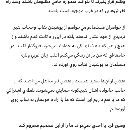
وظلم قرار بگيرند تا بتوانند همواره حامي مظلومان باشند وسد راه
لغزش‌هايي که در غرب موجود است باشند.
از خواهران مسلمانم مي‌خواهم از پوشيدن نقاب وحجاب هيچ
ترديدي از خود نشان ندهند بلکه در اين راه ثابت قدم باشند واز
هيچ راهي که باعث نزديکي به خداوند مي‌شود فروگذار نکنند. در
جامعه‌اي که من در آن زندگي مي‌کنم اغلب زنان غربي وتازه
مسلمان به پوشيدن نقاب روي آورده‌اند.
بعضي از آن‌ها مجرد هستند وبعضي نيز متأهل مي‌باشند که از
جانب خانواده اشان هيچگونه حمايتي نمي‌شوند. نقطه‌ي اشتراکي
که ما با هم داريم اين است که ما با اراده خودمان به نقاب روي
آورده‌ايم.
وهيچ فرد يا احدي نمي‌تواند ما را از اين تصميم محروم کند.