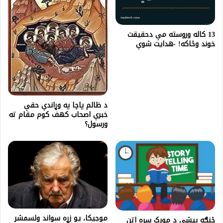
13 كاله وروسته مې دحقيقت
خوند وڅاكه! -هدایت شوي
د ظالم پاچا په وړاندې حقې
خبرې اصحاب کهف کوم مقام ته
ورسول؟
موجيکا، يو زړه‌ سواند ولسمشر
څنګه پیشي د موږک سره اتڼ