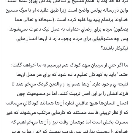
کرد که خداوند با اعدام مسيح بر گناهان بندگان پيروز شده است.
واين در رساله پولس واضح است زيرا طبق عقيده او با مرگ مسيح
خداوند برتمام پليديها غلبه کرده است. (سبحانه و تعالی عما
يصفون) مردم براي ارضاي خداوند به عمل نيک دعوت نمي‌شوند.
پس چه مشوقهايي براي مردم وجود دارد تا آن‌ها انسان‌هايي
نيکوکار باشند؟
ما اگر حتي از مربيان مهد کودک هم بپرسيم به ما خواهد گفت:
حتما ً بايد به کودکان تعليم داده شود که براي هر عمل آن‌ها
نتيجه‌اي وجود دارد. آن‌ها همواره از والدين کودک مي‌خواهند تا
فرزندانشان را بر اين اصل تربيت کنند. اما در مسيحيت چون
اعمال انسان‌ها هيچ عاقبتي ندارد آن‌ها همانند کودکاني مي‌مانند
که از نظر تربيتي فاسد هستند که کارهايي مرتکب مي‌شوند که غير
مسرت بخش است اما درهمان وقت نيز از آن‌ها مي‌خواهيم که
خداوند را دوست بدارند. پس غريب نيست که زندان‌ها در غرب