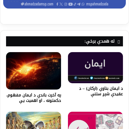
له همدې برخې:
د ایمان بناوې (ارکان) – د
عقیدې شپږ ستنې
په آخرت باندې د ايمان مفهوم،
حكمتونه ، او اهميت یې