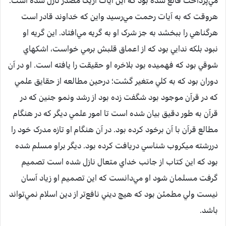
مي‌پرداخت قانع شده بود که اين آيات ازيک مصدر نازل شده است.
هروقت که به آيات رحمت مي‌رسيد واين که خداوند قادر است
هرگناهي را ببخشد به جز شرک او به گريه مي‌افتاد. اين گريه او
نبود بلکه ندايي بود که از اعماق قلبش برمي خواست، اشکهاي
شوقي بود که فهميده بود بلاخره او حقيقت را يافته است. او در آن
دوران بود که به کلي متغير گشت؛ درحين مطالعه از حقايق علمي
که در قرآن موجود بود شگفت زده بود از رشد ونمو جنين که در
قرآن به طور دقيق بيان شده است تا امور علمي ديگر که در هنگام
مطالع قرآن با آن برخود کرده بود. در آن هنگام او تازه مدرک خود را
دررشته ميکروب شناسي دريافت کرده بود. ديگر براو مسلم شده
بود که اين کتاب از جانب خداي متعال نازل شده است تصميم
گرفت مسلمان شود او مي‌دانست که اين تصميم او زياد آسان
نيست ولي مطمئن بود که هيچ ديني نافع‌تر از دين اسلام نمي‌تواند
باشد.