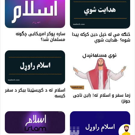
ساره پوکر امریکایی چگونه
څنګه مې له خپل دين کرکه پیدا
مسلمان شد؟
شوه؟ -هدایت شوي
اسلام ته د کريسټينا بيکر د سفر
زما سفر و اسلام ته! (این ناجی
کيسه
جونز)