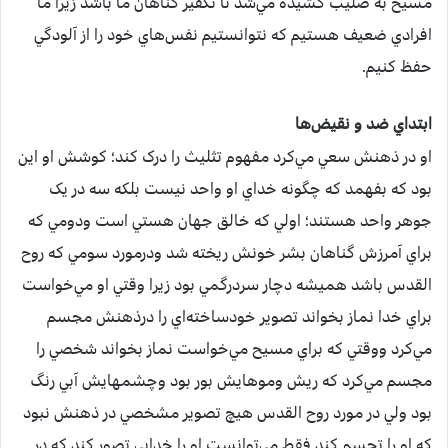
مسيح به صليب کشيده مي‌شد تا تکفير گناهان ما باشد زيرا ما
افرادي ضعيف هستيم که نتوانستيم نفس‌هاي خود را از آلودگي
حفظ کنيم.
ابتداي ضد و نقيض‌ها
او در ذهنش سعي مي‌کرد مفهوم تثليث را درک کند؛ کوشش او اين
بود که بفهمد که چگونه خداي او واحد نيست بلکه سه در يک
جوهر واحد هستند؛ اولي که خالق جهان هستي است ودومي که
براي آمرزش گناهان بشر خونش ريخته شد ودرمورد سومي که روح
القدس باشد هميشه دچار سردرگمي بود زيرا وقتي او مي‌خواست
براي خدا نماز بخواند تصوير خودساخته‌اي را درذهنش مجسم
مي‌کرد ووقتي که براي مسيح مي‌خواست نماز بخواند شخصي را
مجسم مي‌کرد که ريش وموهايش بور بود وچشمهايش آبي رنگ
بود ولي در مورد روح القدس هيچ تصوير مشخصي در ذهنش نبود
که او را تجسم کند فقط مي‌توانست او را خدايي تصور کند که در