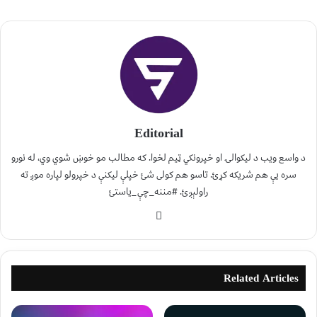
Editorial
د واسع ویب د لیکوالۍ او خپرونکي ټیم لخوا. که مطالب مو خوښ شوي وي، له نورو
سره یې هم شریکه کړئ. تاسو هم کولی شئ خپلې لیکنې د خپرولو لپاره موږ ته
راولېږئ. #مننه_چې_یاستئ
Related Articles