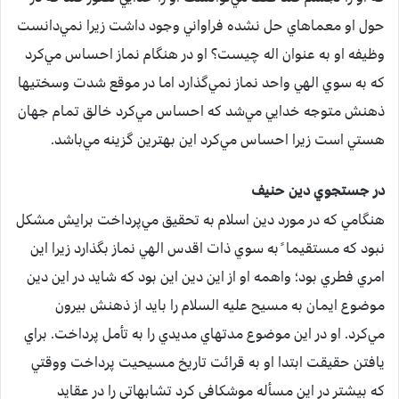
حول او معماهاي حل نشده فراواني وجود داشت زيرا نمي‌دانست
وظيفه او به عنوان اله چيست؟ او در هنگام نماز احساس مي‌کرد
که به سوي الهي واحد نماز نمي‌گذارد اما در موقع شدت وسختيها
ذهنش متوجه خدايي مي‌شد که احساس مي‌کرد خالق تمام جهان
هستي است زيرا احساس مي‌کرد اين بهترين گزينه مي‌باشد.
در جستجوي دين حنيف
هنگامي که در مورد دين اسلام به تحقيق مي‌پرداخت برايش مشکل
نبود که مستقيما ً به سوي ذات اقدس الهي نماز بگذارد زيرا اين
امري فطري بود؛ واهمه او از اين دين اين بود که شايد در اين دين
موضوع ايمان به مسيح عليه السلام را بايد از ذهنش بيرون
مي‌کرد. او در اين موضوع مدتهاي مديدي را به تأمل پرداخت. براي
يافتن حقيقت ابتدا او به قرائت تاريخ مسيحيت پرداخت ووقتي
که بيشتر در اين مسأله موشکافي کرد تشابهاتي را در عقايد