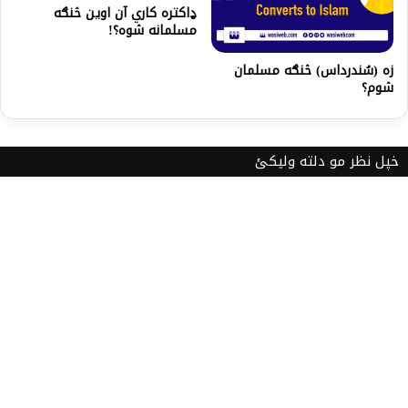
ډاکتره کاري آن اوین څنګه
مسلمانه شوه؟!
زه (سُندرداس) څنګه مسلمان
شوم؟
خپل نظر مو دلته ولیکئ