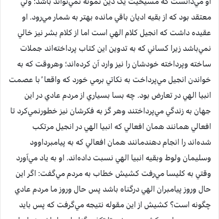
او مي‌دانست که مسيحيت يک دين نمونه نمي‌تواند باشد؛ ولي
معتقد بود که از بقيه اديان باقي مانده بهتر به شمار مي‌رود. او
عقيده داشت که انجيل کلام الهي است اما از کلام بشر نيز خالي
نمي‌باشد زيرا کساني که به تدوين اين کتاب پرداخته‌اند جملات
ساخته وپرداخته خودشان را نيز وارد آن کرده‌اند؛ وهروقت که به
خواندن انجيل مي‌پرداخت به نکاتي برمي خورد که واقعا ً با عصمت
انبيا الهي در تعارض بود. چه بسا بسياري از مردم عادي در اين
جهان به زندگي مي‌پرداختند وهر گز به فکرشان نيز خطورنمي‌کرد تا
افعالي همانند همان افعالي که انبيا الهي در انجيل مرتکب
شده‌اند را انجام دهندمانند همان افعالي که به پيامبرداوود
وسليمان ولوط وبقيه انبيا الهي نسبت داده‌اند. او به ياد مي‌آورد
وقتي به کليسا مي‌رفت کشيش خطاب به مردم مي‌گفت: اگر اين
حال وروز پيامبران الهي درگناه باشد پس حال وروز ما مردم عادي
چگونه است؟ کشيش از اين مقوله نتيجه مي‌گرفت که پس بايد