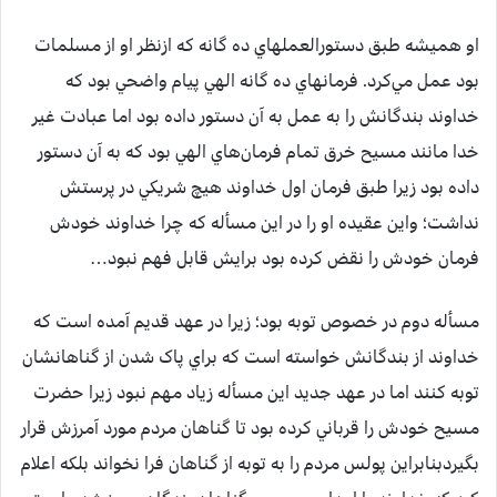
او هميشه طبق دستورالعملهاي ده گانه که ازنظر او از مسلمات
بود عمل مي‌کرد. فرمانهاي ده گانه الهي پيام واضحي بود که
خداوند بندگانش را به عمل به آن دستور داده بود اما عبادت غير
خدا مانند مسيح خرق تمام فرمان‌هاي الهي بود که به آن دستور
داده بود زيرا طبق فرمان اول خداوند هيچ شريکي در پرستش
نداشت؛ واين عقيده او را در اين مسأله که چرا خداوند خودش
فرمان خودش را نقض کرده بود برايش قابل فهم نبود…
مسأله دوم در خصوص توبه بود؛ زيرا در عهد قديم آمده است که
خداوند از بندگانش خواسته است که براي پاک شدن از گناهانشان
توبه کنند اما در عهد جديد اين مسأله زياد مهم نبود زيرا حضرت
مسيح خودش را قرباني کرده بود تا گناهان مردم مورد آمرزش قرار
بگيردبنابراين پولس مردم را به توبه از گناهان فرا نخواند بلکه اعلام