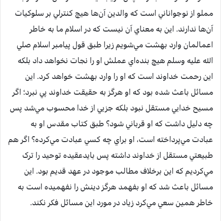
مملو از نوجواناني است که والدين آن‌ها هيچ کنترلي بر سلوکيات
آن‌ها ندارند. اين به معناي آن نيست که در اسلام ما به خاطر
اعمالمان وارد بهشت مي‌شويم زيرا طبق قول پيامبر اسلام صلي
الله عليه وسلم هيچ بنده‌اي عملش او را نجات نخواهد داد بلکه
اين رحمت خداوند است که او را وارد بهشت خواهد کرد. اين
مسائل باعث شده بود که او هرگز به حقيقت خداوند پي نبرد؛ اگر
مسيح خدايي مستقل نبود بلکه جزيي از خدا محسوب مي‌شد پس
چه دليل داشت که او قرباني شود؟ طبق کتاب مقدس او به
عبادت مي‌پرداخته است، او براي چه کسي عبادت مي‌کرده؟ اگر هم
طبيعتي مستقل از خداوند داشته پس بايدعقيده توحيد را ترک
مي‌کرديم که اين برخلاف مطالب موجود در عهد قديم بود. اين
مسائل باعث شد که او بفهمد هرگز دينش را نفهميده است به
خاطر همين سعي مي‌کرد زياد در مورد اين مسائل فکر نکند.