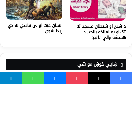
انسان عبث او بې فایدې نه دي
د شیخ او شیطان مسجد ته
پيدا شوئ
تګ،او په لمانځه باندې د
همیشه والي تاثیر!
ښايي خوښ مو شي
یو ښه پلار باید دغه ۱۵
را پنجه شه! | د ټانګې والا او
ځانکړنې ولري!
داود خان کیسه