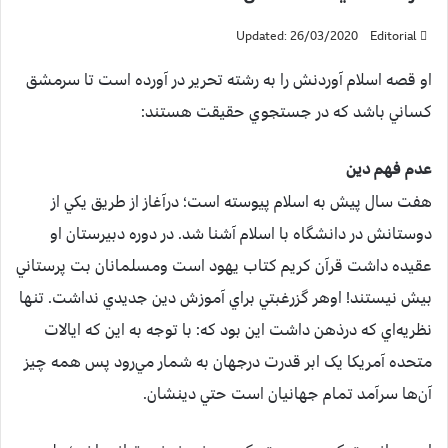
Updated: 26/03/2020
Editorial
او قصه اسلام آوردنش را به رشته تحرير در آورده است تا سرمشق
کساني باشد که در جستجوي حقيقت هستند:
عدم فهم دين
هفت سال پيش به اسلام پيوسته است؛ درآغاز از طريق يکي از
دوستانش در دانشگاه با اسلام آشنا شد. در دوره دبيرستان او
عقيده داشت قرآن کريم کتاب يهود است ومسلمانان بت پرستاني
بيش نيستند! اوهر گزرغبتي براي آموزش دين جديدي نداشت. تنها
نظريه‌اي که درذهن داشت اين بود که: با توجه به اين که ايالات
متحده آمريکا يک ابر قدرت درجهان به شمار مي‌رود پس همه چيز
آن‌ها سرآمد تمام جهانيان است حتي دينشان.