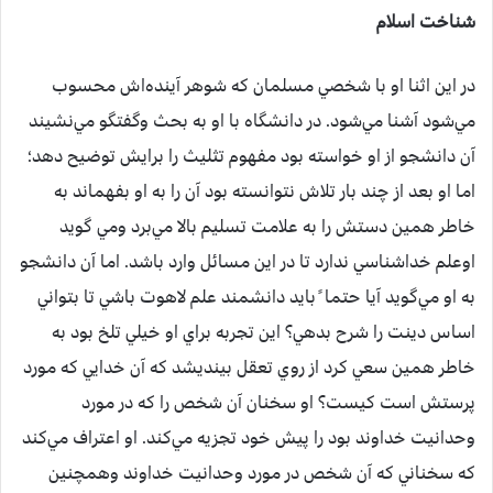
شناخت اسلام
در اين اثنا او با شخصي مسلمان که شوهر آينده‌اش محسوب
مي‌شود آشنا مي‌شود. در دانشگاه با او به بحث وگفتگو مي‌نشيند
آن دانشجو از او خواسته بود مفهوم تثليث را برايش توضيح دهد؛
اما او بعد از چند بار تلاش نتوانسته بود آن را به او بفهماند به
خاطر همين دستش را به علامت تسليم بالا مي‌برد ومي گويد
اوعلم خداشناسي ندارد تا در اين مسائل وارد باشد. اما آن دانشجو
به او مي‌گويد آيا حتما ً بايد دانشمند علم لاهوت باشي تا بتواني
اساس دينت را شرح بدهي؟ اين تجربه براي او خيلي تلخ بود به
خاطر همين سعي کرد از روي تعقل بينديشد که آن خدايي که مورد
پرستش است کيست؟ او سخنان آن شخص را که در مورد
وحدانيت خداوند بود را پيش خود تجزيه مي‌کند. او اعتراف مي‌کند
که سخناني که آن شخص در مورد وحدانيت خداوند وهمچنين