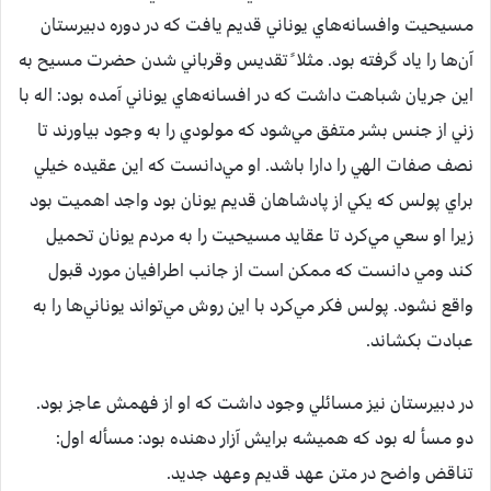
مسيحيت وافسانه‌هاي يوناني قديم يافت که در دوره دبيرستان
آن‌ها را ياد گرفته بود. مثلا ً تقديس وقرباني شدن حضرت مسيح به
اين جريان شباهت داشت که در افسانه‌هاي يوناني آمده بود: اله با
زني از جنس بشر متفق مي‌شود که مولودي را به وجود بياورند تا
نصف صفات الهي را دارا باشد. او مي‌دانست که اين عقيده خيلي
براي پولس که يکي از پادشاهان قديم يونان بود واجد اهميت بود
زيرا او سعي مي‌کرد تا عقايد مسيحيت را به مردم يونان تحميل
کند ومي دانست که ممکن است از جانب اطرافيان مورد قبول
واقع نشود. پولس فکر مي‌کرد با اين روش مي‌تواند يوناني‌ها را به
عبادت بکشاند.
در دبيرستان نيز مسائلي وجود داشت که او از فهمش عاجز بود.
دو مسأ له بود که هميشه برايش آزار دهنده بود: مسأله اول:
تناقض واضح در متن عهد قديم وعهد جديد.