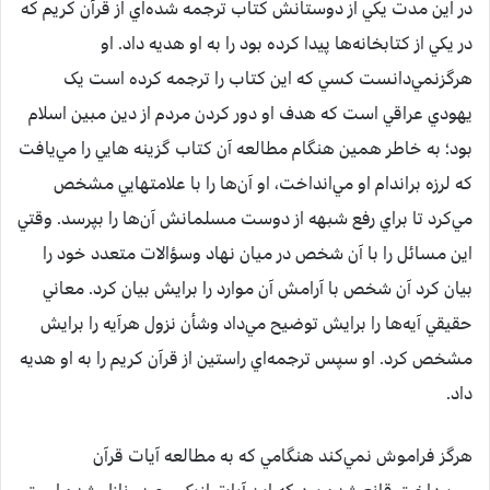
در اين مدت يکي از دوستانش کتاب ترجمه شده‌اي از قرآن کريم که
در يکي از کتابخانه‌ها پيدا کرده بود را به او هديه داد. او
هرگزنمي‌دانست کسي که اين کتاب را ترجمه کرده است يک
يهودي عراقي است که هدف او دور کردن مردم از دين مبين اسلام
بود؛ به خاطر همين هنگام مطالعه آن کتاب گزينه هايي را مي‌يافت
که لرزه براندام او مي‌انداخت، او آن‌ها را با علامتهايي مشخص
مي‌کرد تا براي رفع شبهه از دوست مسلمانش آن‌ها را بپرسد. وقتي
اين مسائل را با آن شخص در ميان نهاد وسؤالات متعدد خود را
بيان کرد آن شخص با آرامش آن موارد را برايش بيان کرد. معاني
حقيقي آيه‌ها را برايش توضيح مي‌داد وشأن نزول هرآيه را برايش
مشخص کرد. او سپس ترجمه‌اي راستين از قرآن کريم را به او هديه
داد.
هرگز فراموش نمي‌کند هنگامي که به مطالعه آيات قرآن