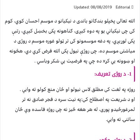
Updated: 08/08/2019
Editorial
الله تعالی پخپلو بندګانو باندی د نيکيانو د موسم احسان کوي، کوم
کی چی نيکياني يو په دوه کيږی، ګناهونه پکی بخښل کيږي، رتبې
پکی لوړيږي، په دغه موسمونو کی تر ټولو غوره موسم د روژی د
مياشتی موسم ده، چی روژې نيول پکی الله فرض کړي دي، هڅونه
او ښوونه يي کړx ده چي په فرضيت يي شکر وباسي .
1- د روژی تعريف:
روژه په لغت کی مطلق ﻻس نيولو او ځان منع کولو ته وايي .
او د شريعت په اصطلاح کی:په نيت سره د فجر صادق نه تر
لمرغورځيدو پوری، له هر هغه څيز نه چی روژه فاسده وي ځان
ساتنۍ ته وايي.