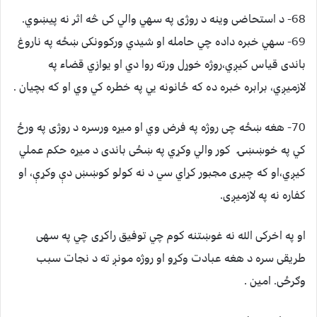
68- د استحاضی وينه د روژی په سهي والي کی څه اثر نه پيښوي.
69- سهي خبره داده چي حامله او شيدي ورکوونکی ښځه په ناروغ
باندی قياس کيږي،روژه خوړل ورته روا دي او يوازي قضاء په
لازميږي، برابره خبره ده که ځانونه يي په خطره کي وي او که بچيان .
70- هغه ښځه چی روژه په فرض وي او ميړه ورسره د روژی په ورځ
کي په خوښښۍ کور والي وکړي په ښځی باندی د ميړه حکم عملي
کيږي،او که چيری مجبور کړاي سي د نه کولو کوښښ دې وکړې، او
کفاره نه په لازميږی.
او په اخرکی الله نه غوښتنه کوم چي توفيق راکړی چي په سهی
طريقی سره د هغه عبادت وکړو او روژه مونږ ته د نجات سبب
وګرځی. امين .