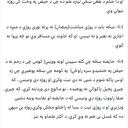
او دا حکم د هغی ښځي لپاره هم ده چی د حيض په وخت کی روژه
نيولي وي.
63- ښځه بايد د روژی مياشت(رمضان) نه پرته نوری روژې د ميړه د
اجازی نه بغير و نه نيسي، او که خاوند يي مسافر وي نو څه پروا نه
کوي.
64- حايضه ښځه چي کله سپينې اوبه وويني( کومی چی د رحم نه د
حيض په ختميدو سره راوځي) په کومه چي ښځه پوهيږي چي زه
اوس پاکه شوم د شپی نه دی نيت وکړي او روژه دی ونيسې ، که
چيری پخپل پاکوالي نه پوهيده ، نو مالوچ دی وردننه کړي، که چيري
صفا راووت روژه دي ونيسي که د حايضه او نفاسه وينه دشپی
ودريږي او د روژی نيت د سبا له راختلو مخکی وکړي،روژه يي سهي
ده که غسل یی هم نه وي کړي، د اکثر علماو په نيز .