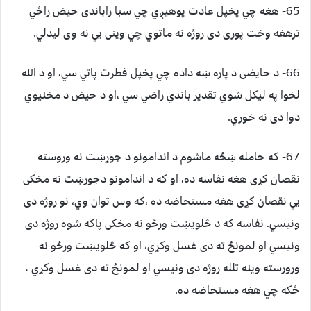
65- هغه چي پخپل عادت پوهيږي چي سبا راباندی حيض راځي
ترهغه وخت پوری دی روژه نه ماتوي چي وينی يي نه وی ليدلي.
66- د حايضی د پاره ښه داده چي پخپل فطرت پاتي سي، او د الله
لخوا په ليکل شوي تقدير باندي راضي سي ،او د حيض د مخنيوي
دوا دی نه خوري.
67- که حامله ښځه ماشوم د اندامونو د جوړښت نه وروسته
نقصان کړی هغه نفاسه ده، او که د اندامونو دجوړښت نه مخکی
يي نقصان کړی هغه مستحاضه ده ،که وس توان وي، نو روژه دی
ونيسي. نفاسه که د څلويښت ورځو نه مخکی پاکه شوه روژه دی
ونيسي او لمونځ ته دی غسل وکړي، او که څلويښت ورځو نه
ورورسته وينه تلله روژه دی ونيسي او لمونځ ته دی غسل وکړي ،
ځکه چي هغه مستحاضه ده.