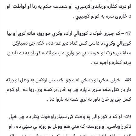
او درنه کفاره ورباندی لازميږي. او همدغه حکم په زنا او لواطت او
د څاروی سره په کولو لازميږي .
47 – که چيری څوک د کوروالي اراده وکړي خو روزه ماته کړي او بيا
کوروالي وکړي، د داسی کس ګناه ډير غټه ده ، ځکه چی دمبارکی
مياشتی عزت او حرمت يي دو واري د پښو لانده کړ، او په ده باندی
درنه کفاره واجبه ده .
48 – خپلی ښځي او وينځي نه مچو اخيستل اولاس په وهل او ورته
بار بار کتل هغه سړي د پاره چی په ځان بر لاسه وي، روا ده ، او کوم
کس چی پر ځان باور نه لري هغه ته ناروا ده .
49- او که د کور والي په وخت کی سهار راوخوت پکار ده چي خپل
ذکر راوباسي، او وروسته که مني هم ووتل نو روزه يي سهي ده ، او
که د سبا له راختلو ورسته يي کوروالي ته دوام ورکړ، روزه يي ماته