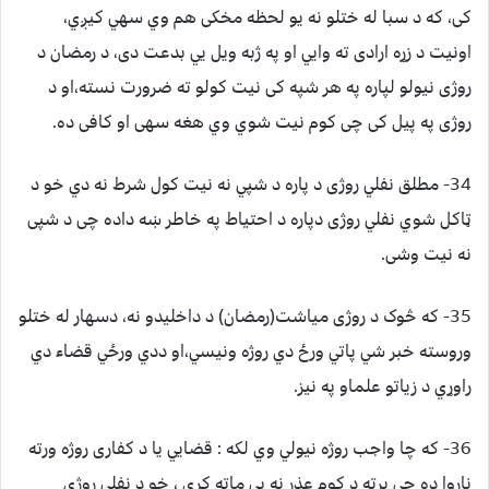
کی، که د سبا له ختلو نه يو لحظه مخکی هم وي سهي کيږي،
اونيت د زړه ارادی ته وايي او په ژبه ويل يي بدعت دی، د رمضان د
روژی نيولو لپاره په هر شپه کی نيت کولو ته ضرورت نسته،او د
روژی په پيل کی چی کوم نيت شوي وي هغه سهی او کافی ده.
34- مطلق نفلي روژی د پاره د شپي نه نيت کول شرط نه دي خو د
ټاکل شوي نفلي روژی دپاره د احتياط په خاطر ښه داده چی د شپی
نه نيت وشی.
35- که څوک د روژی مياشت(رمضان) د داخليدو نه، دسهار له ختلو
وروسته خبر شي پاتي ورځ دي روژه ونيسي،او ددي ورځي قضاء دي
راوړي د زياتو علماو په نيز.
36- که چا واجب روژه نيولي وي لکه : قضايي يا د کفاری روژه ورته
ناروا ده چي پرته د کوم عذر نه يي ماته کړي ، خو د نفلي روژی