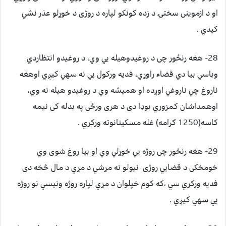
او د ازموينی سختۍ د زده کونکو لپاره د روژی د خوړلو عذر نشي
کيدي .
28- هغه رنځور چی د روغيدوهيله يي وي، د روغيدو انتظاردي
وباسي بيا دي قضاء راوړي، فديه ورکول يي نه سهي کيږي اوهغه
ناروغ چي ناروغي اوږده او هميشه وي د روغيدو هيله نه وي،
اوهمداشان کمزوري بوډا دی د هری ورځی په بدله کی نيمه
کاسه(1250 ګرامه) غله مسکينانوته ورکړي .
29- هغه رنځور چی روژه يي خوړلي وي او بيا روغ شوی وي
خومخکی د قضايي روژی نيولو نه مړشي د مړي د مال څخه دی
فديه ورکړي سي ،که کوم خپلوان د مړي لپاره روژه ونيسي نو روژه
يي سهي کيږي .