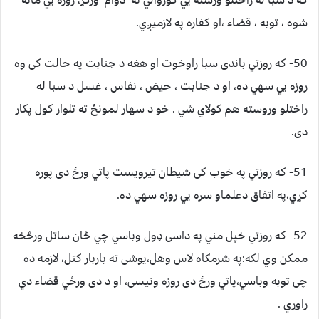
شوه ، توبه ، قضاء ،او کفاره په لازميږي.
50- که روزتي باندی سبا راوخوت او هغه د جنابت په حالت کی وه
روزه يي سهي ده، او د جنابت ، حيض ، نفاس ، غسل د سبا له
راختلو وروسته هم کولاي شي . خو د سهار لمونځ ته تلوار کول پکار
دی.
51- که روزتي په خوب کی شيطان تيرويست پاتي ورځ دی پوره
کړي،په اتفاق دعلماو سره يي روزه سهي ده.
52 -که روزتي خپل مني په داسی ډول وباسي چي ځان ساتل ورڅخه
ممکن وي لکه:په شرمګاه لاس وهل،يوشی ته باربار کتل، لازمه ده
چی توبه وباسي،پاتي ورځ دی روزه ونيسی، او د دی ورځي قضاء دي
راوړي .