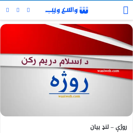
روژې – لنډ بیان