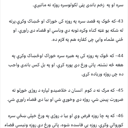
سره او په زخم باندی پټی لګولوسره روژه نه ماتيږي.
43-که څوک په قصد سره په روزه کی خوراک او څښاک وکړي،پرته
له شکه يو غټه ګناه وکړه،توبه دي وباسي او قضاء دی راوړي، او
ځني علماء وايي چی کفاره هم په لازم ده.
44– که څوک په روزه کی په هيره سره خوراک اوڅښاک وکړي په
هغه څه نشته، پاتی ورځ دی پوره کړي، او په بل کس باندی واجب
ده چی روژه ورياده کړی.
45- که مرګ نه د کوم انسان د خلاصيدو لپاره د روژی خوړلو ته
ضرورت پيښ شي، روژه دی وخوړي شي او بيا دی قضاء راوړي شي.
46- که په چا روزه فرض وي او بيا د روژی په ورځ خپلی ښځي سره
کوروالي وکړي، روزه يي فاسده شوه، پاتی ورځ دی روزه ونيسی قضاء