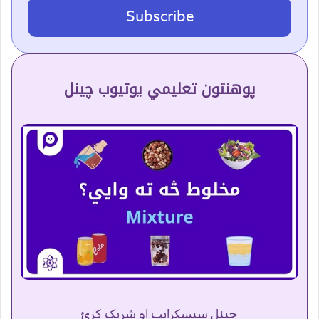
Subscribe
پوهنتون تعلیمي یوتیوب چینل
چینل سبسکرایب او شریک کړئ