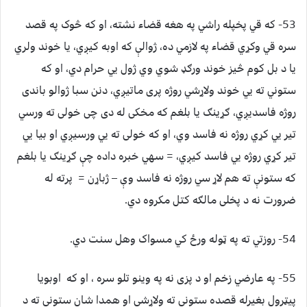
53- که قي پخپله راشي په هغه قضاء نشته، او که څوک په قصد
سره قي وکړي قضاء په لازمي ده، ژوالې که اوبه کيږي، يا خوند ولري
يا د بل کوم څيز خوند ورګډ شوي وي ژول يي حرام دي، او که
ستوني ته يي خوند ولاړشي روژه پری ماتيږي، دنن سبا ژوالو باندی
روژه فاسديږي، ګړينګ يا بلغم که مخکی له دی چی خولی ته ورسي
تير يي کړي روژه نه فاسد وي، او که خولی ته يي ورسيږي او بيا يي
تير کړي روژه يي فاسد کيږي، = سهي خبره داده چې ګړينګ يا بلغم
که ستونې ته هم لاړ سي روژه نه فاسد وې – ژباړن = پرته له
ضرورت نه د پخلی مالګه کتل مکروه دي.
54- روزتي ته په ټوله ورځ کي مسواک وهل سنت دي.
55- په عارضي زخم او د پزی نه په وينو تلو سره ، او که اوبويا
پيټرول بغيرله قصده ستوني ته ولاړشي او همدا شان ستوني ته د