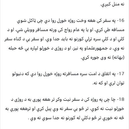
نه منل کيږي.
16- په سفر کی هغه وخت روژه خوړل روا دي چی ټاکل شوي
مسافه طي کړي، او يا په عام رواج کی ورته مسافر وويلي شي، او د
کلي او د کلي سره تړلي کورنو نه بايد جدا وي، او سفر يي د ګناه سفر
نه وي، د جمهورعلماو په نيز، او د روژی د خوړلو لپاره يي څه حيله
(بهانه) نه وی جوړه کړي.
17- په اتفاق د امت سره مسافرته روژه خوړل روا دي که دنيولو
توان لري او که نه.
18- چا چی په روژه کی د سفر نيت وکړ تر هغه پوری به د روژی د
خوړلو نيت نه کوي، تر څو يي سفر نه وي پيل کړي او ترهغه پوري به
څه نه خوري تر څو دکلي له کورنو نه جدا سوي نه وي .