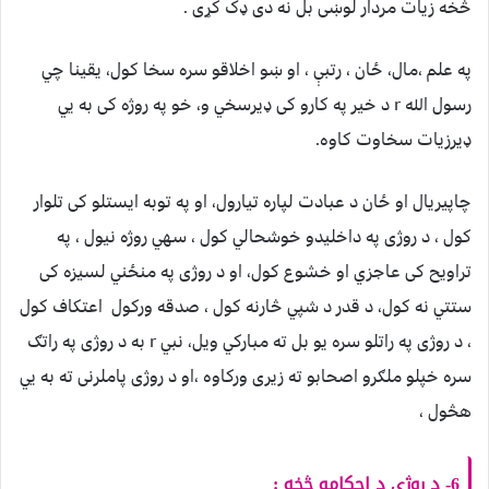
څخه زيات مردار لوښی بل نه دی ډک کړی .
په علم ،مال، ځان ، رتبې ، او ښو اخلاقو سره سخا کول، يقينا چي
رسول الله r د خير په کارو کی ډيرسخي و، خو په روژه کی به يي
ډيرزيات سخاوت کاوه.
چاپيريال او ځان د عبادت لپاره تيارول، او په توبه ايستلو کی تلوار
کول ، د روژی په داخليدو خوشحالي کول ، سهي روژه نيول ، په
تراويح کی عاجزي او خشوع کول، او د روژی په منځني لسيزه کی
ستتي نه کول، د قدر د شپي څارنه کول ، صدقه ورکول اعتکاف کول
، د روژی په راتلو سره يو بل ته مبارکي ويل، نبي r به د روژی په راتګ
سره خپلو ملګرو اصحابو ته زيری ورکاوه ،او د روژی پاملرنی ته به يي
هڅول ،
6- د روژی د احکامو څخه :