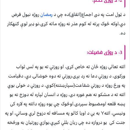
2- د روژی حکم:
د ټول امت په دی اجماع(اتفاق)ده چي د
رمضان
روژه نيول فرض
دي،اوکه څوک پرته له کوم عذر نه روژه ماته کړی،نو ډير لوې ګنهګار
ده.
3- د روژی فضيلت:
الله تعالی روژه ځان ته خاص کړی، او روزتي ته يو په لس ثواب
ورکوی، د روزتي دعا نه رد يږی،روزتي ته دوه خوشالۍ دي، دقيامت
په ورځ روژه د روزتي شفاعت(سپارښتنه)کوي، د روزتي د خولی بوي
الله ته د مشکو نه هم غوره دی، روژه د انسان لپاره له دوزخ نه يو
پښه قلعه اومضبوط سپردی.اوڅوک چي يوه روژه دالله په ﻻره کی
ونيسي، اللهY به يي د اويا کالو په مسافه له دزوخ لري وساتي، او په
جنت کی يو دروازه ده چی ريان بللي کيږي،يوازي روزتيان به ورڅخه