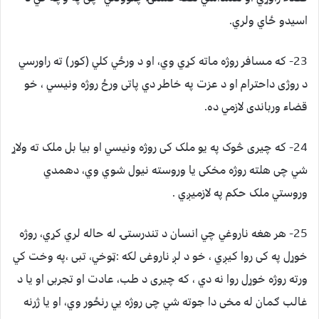
اسيدو ځاي ولري.
23- که مسافر روژه ماته کړي وي، او د ورځي کلي (کور) ته راورسي
د روژی داحترام او د عزت په خاطر دي پاتی ورځ روژه ونيسي ، خو
قضاء ورباندی لازمي ده.
24- که چيری څوک په يو ملک کی روژه ونيسي او بيا بل ملک ته ولاړ
شي چی هلته روژه مخکی يا وروسته نيول شوي وي، دهمدي
وروستي ملک حکم په لازميږي .
25- هر هغه ناروغي چي انسان د تندرستۍ له حاله لري کړي، روژه
خوړل په کی روا کيږي ، خو د لږ ناروغی لکه :ټوخي، تبی ،په وخت کي
ورته روژه خوړل روا نه دي ، که چيری د طب، عادت او تجربی او يا د
غالب ګمان له مخی دا جوته شي چی روژه يي رنځور وي، او يا ژرنه