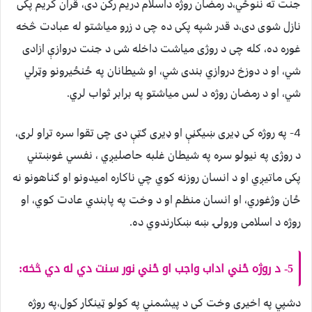
جنت ته ننوځي،د رمضان روژه داسلام دريم رکن دی، قران کريم پکی
نازل شوی دی،د قدر شپه پکی ده چی د زرو مياشتو له عبادت څخه
غوره ده، کله چی د روژی مياشت داخله شی د جنت دروازې ازادی
شي، او د دوزخ دروازي بندی شي، او شيطانان په ځنځيرونو وټرلي
شي، او د رمضان روژه د لس مياشتو په برابر ثواب لري.
4- په روژه کی ډيری ښيګڼې او ډيری ګټې دی چی تقوا سره تړاو لری،
د روژی په نيولو سره په شيطان غلبه حاصليږي ، نفسي غوښتني
پکی ماتيږي او د انسان روزنه کوي چي ناکاره اميدونو او ګناهونو نه
ځان وژغوري، او انسان منظم او د وخت په پابندي عادت کوي، او
روژه د اسلامی ورولۍ ښه ښکارندوي ده.
5- د روژه ځني اداب واجب او ځني نور سنت دي له دي څخه:
دشپي په اخيری وخت کی د پيشمني په کولو ټينګار کول،په روژه