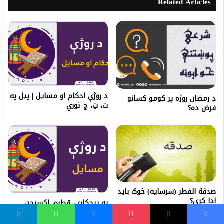
Related Articles
د روژې احکام او مسایل | پيل په
د رمضان روژه پر كومو كسانو
ت، ټ، ج توري
فرض ده؟
صدقة الفطر (سرسایه) څوک باید
ادا کړي؟
په پيچکاري، قطره، اکسيجن..
روژه ماتېږي؟