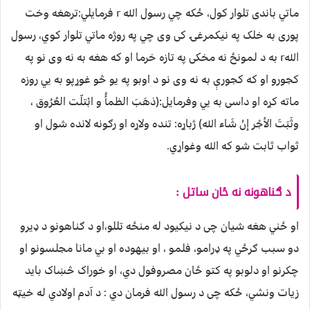
ماتي باندی تلوار کول، ځکه چي رسول الله r فرمايلي:ترهغه وخت
پوری به خلک په نيکمرغۍ کی وی چي په روژه ماتي تلوار کوي، رسول
اللهr به د لمونځ نه مخکی په تازه خرما او که هغه به نه وی نو په
کجورو او که کجورې به نه وی نو د اوبو په يو څو غوړپو به يي روزه
ماته کړه او داسی به يي وفرمايل:(ذهَبَ الظمأُ و ابْتلّت العُرُوق ،
وثَبَتَ الأجْر إنْ شَاء الله) ژباړه: تنده ولاړه او رګونه لانده شول او
ثواب ثابت شو که الله وغواړي.
د ګناهونه نه ځان ساتل :
او ځني هغه شيان چی د نيکيود له منځه تللو،او د ګناهونو د ډيرو
دو سبب ګرځي په ډرامو، فلمو ، او بيهوده او بي مانا مجلسونو او
چکرنو او دلوبو په کتو ځان مصروفول دي، او خوراک څښاک بايد
زيات ونشي، ځکه چی د رسول الله فرمان دي : د آدم اولادي له خيټه