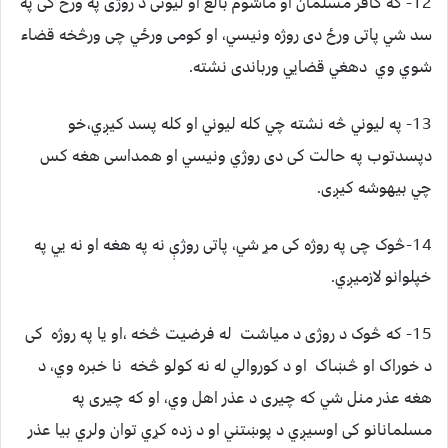
12- که کافر مسلمان او ماشوم بالغ او ليونی د روژی په ورځ کی په
سد شي پاتی ورځ دی روژه ونيسي، او کومی ورځي چی ورڅخه قضاء
شوي وي دهغي قضايي ورباندی نشته.
13- په ليوني څه نشته چي کله ليوني او کله پسد کيږي،خو
دپسدتوب په حالت کی دی روژي ونيسي او همداسی هغه کس
چي بيهوشه کيږی.
14-څوک چی په روژه کی مړ شي، پاتی روژې نه په هغه او نه يي په
خپلوانو لازميږي.
15- که څوک د روژی د مياشت له فرضيت څخه ،او يا په روژه کی
د خوراک او څښاک او د کوروالي له نه کولو څخه نا خبره وي، د
هغه عذر منل شي که چيری د عذر اهل وي، او که چيری په
مسلمانانو کی اوسيږي د پوښتني او د زده کړي توان ولري بيا عذر