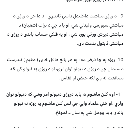
9- د روژی مياشت داخليدل داسي ثابتيږي : يا دا چی د روژی د
مياشتي سپوږمۍ وليدلي شي، او يا داچي د برات (شعبان) د
مياشتی ديرش ورځي پوره شي ، او په فلکي حساب باندی د روژی د
مياشتی ثابتول بدعت دی.
10- روژه په چا فرض ده : په هر بالغ عاقل ځايي ( مقيم ) تندرست
مسلمان چی د روژی د نيولو توان لري، او د روژی په نيولو کی څه
ممانعت نه وي لکه حيض او نفاس .
11- اوه کلن ماشوم ته بايد دروژی دنيولو امر وشي که دنيولو توان
ولري ،او ځني علماء وايي چي لس کلن ماشوم په روژه نه نيولو
باندی بايد ووهل شي په شان د لمونځ.