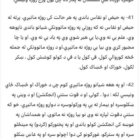
41- په حيض او نفاس باندی په هر حالت کی روژه ماتيږي، پرته له
حيض او نفاس نه که روزتي په روژه ماتوونکي شيانو باندی ناپوهه
وي، علم يي نه وي،يا يي هير شوي وي په ياد يي نه وي، او يا چا
مجبور کړي وي بيا يي روژه نه ماتيږي،او د روژه ماتوونکي له جمله
څخه کوروالي کول، قی کول يا د قي د کولو کوشش کول ، ښکر
لګول، خوراک او څښاک کول.
42- او په هغه شيانو روژه ماتيږي کوم چی د خوراک او څښاک ځاي
ونيسي لکه : دوا ، ګولۍ او د قوت ستنې (انجګشن) او د وينی په
ښکلوسره او بيمار ته يي په ورکولوسره د دواړو روژه ماتيږي، خو که
ستنې دقوت لپاره نه وی نو بيا روژه نه ماتوی، او همداشان په
غوښه کی انجګشن کولو باندی او په پختورکو (ګردو) په مينځلو
سره او په سترګو، غوږګونو کی دوا اچولو سره او په غاښ ښکلو