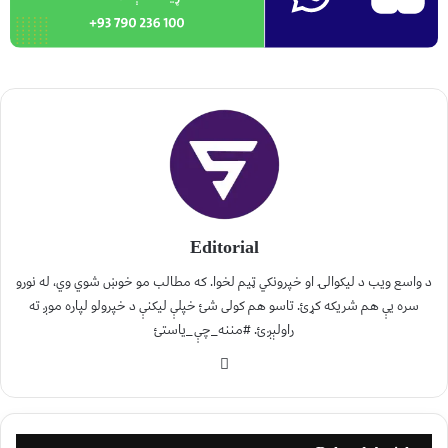
Editorial
د واسع ویب د لیکوالۍ او خپرونکي ټیم لخوا. که مطالب مو خوښ شوي وي، له نورو
سره یې هم شریکه کړئ. تاسو هم کولی شئ خپلې لیکنې د خپرولو لپاره موږ ته
راولېږئ. #مننه_چې_یاستئ