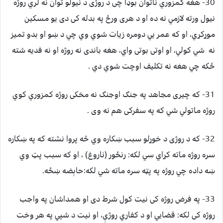
30- هغه کمزوري ناتوان بوډا چی د روژی د نيولو توان نه لري روژه
نيول ورته لازمي نه ده او د هری ورځ په بدله کی دی يو مسکين
موړکړي، او که عمر يي دومره زيات شوي وي چي د ښو او بدو تميز
نه شي کولي، او اوتی بوتی واي، هغه باندی نه روژه او نه فديه شته
ځکه چي هغه نه تکليف اوچت شوي دي .
31- که چيری مجاهد په جنګ اوجنګ نه مخکی روژه کمزوري کوي
روژه ماتولي شي که په سفرکی هم نه وی .
32- که د روژی د خوړلو سبب ښکاره وي څه پروا نشته که په ښکاره
سره روژه ماته کړاي سي لکه: رنځور (ناروغ) ، او که سبب پټ وي
ښه داده چي روژه په پټه سره ماته شي لکه:حاېضه ښځه.
33- په فرض روژه کی نيت کول شرط دی او همداشان په واجب
روژه کی لکه: قضايي او د کفاري روژې، او نيت د شپي په هر وخت