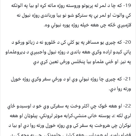
19- که چا د لمر له پريوتو وروسته روژه ماته کړه او بيا په الوتکه
کي والوت او لمر يي په سترګو شو نو بيا ورباندی روژه نيول نه
لازميږي ځکه چی هغه خپله روژه پوره نيولي وه.
20- که چيری يو مسافر په يو کلي کی د څلورو نه د زياتو ورځو د
پاتي کيدو اراده وکړي هغه باندی د روژه نيول واجبيږي د ډيروعلماو
په نيز. او ځني علماو بيا پنځلس ورځی تعين کړي دي
21- که چيری چا روژه نيولي وي او د ورځي سفر وکړي روژه خوړل
ورته روا دي.
22- او هغه څوک چي اکثر وخت په سفرکی وي خو د اوسيدو ځاي
لري لکه :د پوسته خانی منشي،کرايه موټر لرونکي، پيلوټان او هغه
نوکران چی هروخت په سفر کی وي روژه خوړل ورته روا دي او بيا د
قضاء راوړي او همداسي هغه کشتۍ چلوونکي چی په وچه کي د