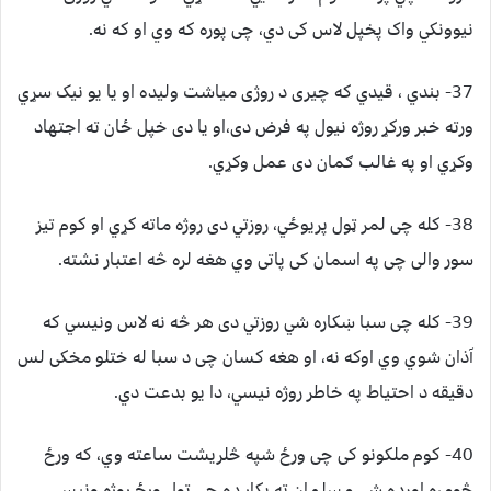
نيوونکي واک پخپل لاس کی دي، چی پوره که وي او که نه.
37- بندي ، قيدي که چيری د روژی مياشت وليده او يا يو نيک سړي
ورته خبر ورکړ روژه نيول په فرض دی،او يا دی خپل ځان ته اجتهاد
وکړي او په غالب ګمان دی عمل وکړي.
38- کله چی لمر ټول پريوځي، روزتي دی روژه ماته کړي او کوم تيز
سور والی چی په اسمان کی پاتی وي هغه لره څه اعتبار نشته.
39- کله چی سبا ښکاره شي روزتي دی هر څه نه لاس ونيسي که
آذان شوي وي اوکه نه، او هغه کسان چی د سبا له ختلو مخکی لس
دقيقه د احتياط په خاطر روژه نيسي، دا يو بدعت دي.
40- کوم ملکونو کی چی ورځ شپه څلريشت ساعته وي، که ورځ
څومره اوږده شي مسلمان ته پکار ده چی ټول ورځ روژه ونيسي.