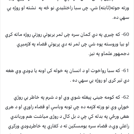
ورته جوته(ثابته) شي، چی سبا راختليدي نو څه په نشته او روژه يي
سهي ده.
60- که چيری په دي ګمان سره چی لمر يريوتي روزتي روژه ماته کړي
او بيا وروسته پوه شي چی لمر نه دي پريوتي قضاء په لازميږي
دجمهور علماو په نيز.
61- که سبا رواخوت او د انسان په خوله کی اوبه يا ډوډي وي هغه
دي تير کړی او روژه يي سهي ده .
62- که کومه جينۍ پيغله شوي وي او د شرم په خاطر يي روژي
خوړلي وي نو ورته لازمه ده چي توبه وباسې او قضاء راوړي او د هری
هغی ورځي په بدله کي چي د بل کال د روژی مياشت هم ورباندي
راغلي وي،د قضاء سره يومسکين ته د کفاري په خاطرډوډي ورکړي