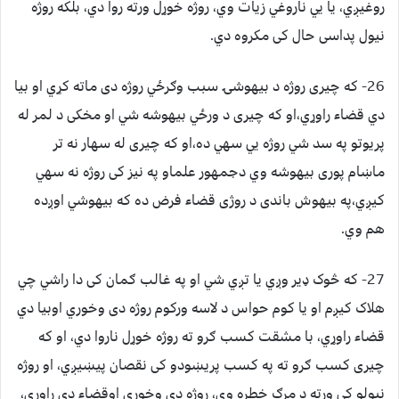
روغيږي، يا يي ناروغي زيات وي، روژه خوړل ورته روا دي، بلکه روژه
نيول پداسی حال کی مکروه دي.
26- که چيری روژه د بيهوشۍ سبب وګرځي روژه دی ماته کړي او بيا
دي قضاء راوړي،او که چيری د ورځي بيهوشه شي او مخکی د لمر له
پريوتو په سد شي روژه يي سهي ده،او که چيری له سهار نه تر
ماښام پوری بيهوشه وي دجمهور علماو په نيز کی روژه نه سهي
کيږي،په بيهوش باندی د روژی قضاء فرض ده که بيهوشي اوږده
هم وي.
27- که څوک ډير وږي يا تږي شي او په غالب ګمان کی دا راشي چي
هلاک کيږم او يا کوم حواس د لاسه ورکوم روژه دی وخوري اوبيا دي
قضاء راوړي، با مشقت کسب ګرو ته روژه خوړل ناروا دي، او که
چيری کسب ګرو ته په کسب پريښودو کی نقصان پيښيږي، او روژه
نيولو کی ورته د مرګ خطره وي، روژه دی وخوري اوقضاء دی راوړي،