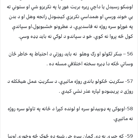
اوښکو رسيدل يا داچي ږيره بريت غوړ يا په نکريزو شي او ستوني ته
يي خوند ورسي او همداسي نکريزي کيښودل رانجه وهل او د بدن
په غوړلو سره روژه نه فاسديږي، د عطرونو خشبويول،او سپاندې
کول څه پروا نه کوي، خو د سپاندو د لوګي نه بايد ډډه وسې.
56 – ښکر لګولو او رګ وهلو نه بايد روزتي د احتياط په خاطر ځان
وساتي ځکه دا ډيره سخته اختلافي مسله ده .
57- سګريټ څکولو باندی روژه ماتيږي، د سګريټ عمل هيڅکله د
روژی د پريښودو لپاره عذر نشي کيدي .
58-اوبوکی په ډوبيدلو سره او لونده کپړا د ځانه په تاولو سره روژه
نه ماتيږي.
59- که چيری په دی ګمان سره چي شپه ده څوک څه وخوري اوبيا