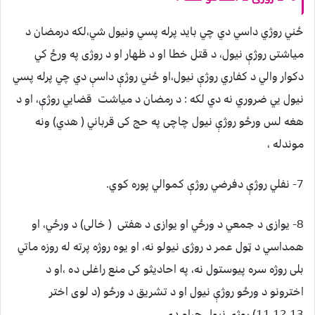
ځني روژي داسي دي چي بايد پرله پسي ونيول شي،لکه درمضان د
مياشتی روژې نيول، د قتل خطا او د ظهار او د روژی په ورځ کي
دکوار والي د کفاري روژې نيول،او ځني روژې داسې دي چي پرله پسي
نيول يي ضروري نه دي لکه : د رمضان د مياشت قضايي روژې، او د
هغه لس ورځو روژې نيول چاچی په حج کی قرباني ( هدي) ونه
موندله ،
7- نفلي روژې دفرضي روژې کموالي پوره کوي.
8- يوازی د جمعي د ورځي او يوازی د هفتی ( خالی) د ورځي، او
همداسي د ټول عمر د روژی نيولو نه، او يوه روژه پرته له روزه ماتي
بلی روژه سره پيوستول نه، په احاديثو کی منع راغلی ده ،او د
اخترونو د ورځو روژې نيول او د تشريق د ورځو (د لوی اختر
11،12،13) روژی نيول حرام دي.