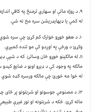
۹ـ د روژه ماتې او سهاري ترمنځ په کافي اندا
له کمي یا ډیهایډریشن سره مخ نه شي.
۱۰ـ د هغو خوړو خوارک کم کړئ چې سره شوي وي
وکړئ د ورځې په اوږدو کې مو تنده کمیږي.
۱۱ـ له مالګینو خوړو ځان وساتئ. که د شپې ډی
مالګه په وجود کې د ډیرو اوبو د ضایع کیدو
له خوا مه خورئ چې مالګه ورسره ګډه شوي 
۱۲ـ د مصنوعي جوسونو او شربتونو پر ځای چې 
ماته کړئ. ځکه د شربتونه او نور غیرې طبی
ورځې مو د تندې د زیاتیدو سبب کیږي.