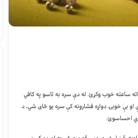
 اته ساعته خوب وکړئ. له دې سره به تاسو په کافي
ې او بې خوبۍ دواړه فشارونه کې سره یو ځای شي، د
نژي احساسوئ.
اسه اوبه څښل ضرور دي، څو د ورځې په اوږدو کې د