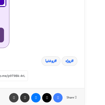
روژه
روغتیا
Share