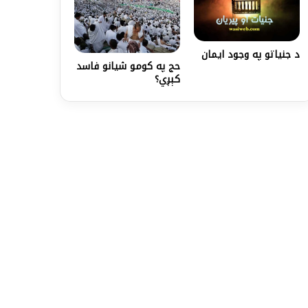
د جنياتو په وجود ايمان
حج په کومو شیانو فاسد
کېږي؟