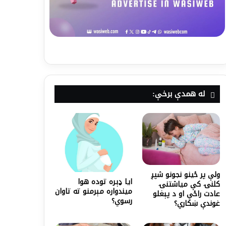
له همدې برخې:
ولې پر ځينو نجونو شپږ
ایا ډېره توده هوا
کلنۍ کې میاشتنۍ
میندواره مېرمنو ته تاوان
عادت راځي او د پېغلو
رسوي؟
غوندې ښکاري؟