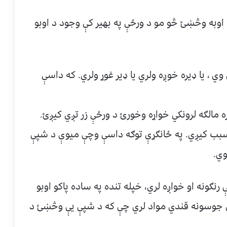
زه اوبه وڅښئ څو مو د ورځې په بهیر کې وجود د اوبو
 ، یا ډیره خوږه ولري یا ډیر غوړ ولري. که داسې
ره مالګه لرونکي خواړه وخورئ د ورځې زر تږي کیږئ.
 سبب کیږي. په ځانګړې توګه داسې وچې میوې د شپې
وي.
رنګونه او خواږه لري، خپله تنده په ساده پاکو اوبو
عي جوسونه قندي مواد لري چې که د شپې یې وڅښئ د