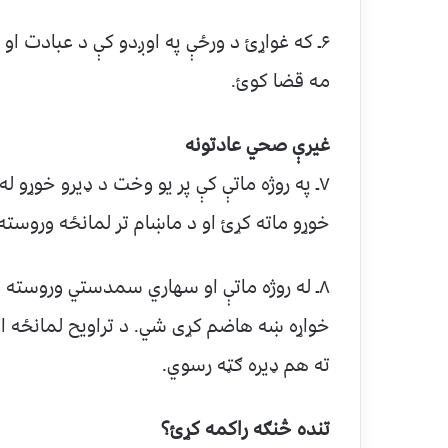
۶ـ که غواړئ د ورځې په اوږدو کې د عبادت او 
مه قضا کوئ.
غیرې صحي عادتونه
۷ـ په روژه ماتې کې پر یو وخت د ډیرو خوړو 
خوړو ماته کړئ او د ماښام تر لمانځه وروسته 
۸ـ له روژه ماتې او سهاري سمدستي وروسته
خواړه ښه هاضم کړی شي. د تراویح لمانځه اهتم
ته هم ډیره ګټه رسوي.
تنده څنګه راکمه کړئ؟