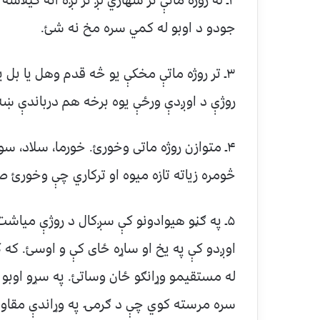
جودو د اوبو له کمي سره مخ نه شئ.
۳ـ تر روژه ماتې مخکې یو څه قدم وهل یا ب
روژې د اوږدې ورځې یوه برخه هم درباندې ښه 
۴ـ متوازن روژه ماتی وخورئ. خورما، سلاد،
څومره زیاته تازه میوه او ترکاري چې وخورئ
۵ـ په ګڼو هیوادونو کې سږکال د روژې میاش
اوږدو کې په یخ او ساړه ځای کې و اوسئ. که 
له مستقیمو وړانګو ځان وساتئ. په سړو اوبو
سره مرسته کوي چې د ګرمۍ په وړاندې مقاوم