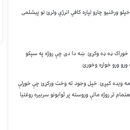
خپلو ورځنیو چارو لپاره کافي انرژي ولرئ نو پیشلمی
له خوراک ډه ډه وکړئ. ښه دا دی چې روژه په سپکو
ورو ورو خواړه وخورئ.
 مه ویده کیږئ. خپل وجود ته وخت ورکړئ چې خوړلې
ام تر روژه ماتې وروسته پر ثوابونو سربیره روغتیا