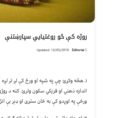
روژه کې څو روغتیايي سپارښتنې
Updated: 13/05/2019
Editorial
۱ـ هڅه وکړئ چې په شپه او ورځ کې لږ تر لږه
اندازه ذهني او فزیکي سکون ولرئ. کنه د روژ
ورځې په اوږدو کې به ځان ستړی او ډېر بې ا
۲ـ له روژه ماتې تر سهاري لږ تر لږه اته ګیل