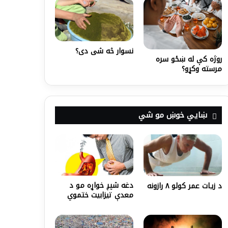
نسوار څه شی دی؟
روژه کې له ښځو سره
مرسته وکړو؟
ښايي خوښ مو شي
دغه شپږ خواړه مو د
د زیات عمر کولو ۸ رازونه
معدې تیزابیت ختموي