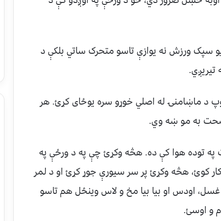
ل یو سپک ورزش نه یوازې تاسو متحرک ساتي بلکې د
تیریږي.
 سوپ د ماښامنۍ له اصلي خوړو سره یوځای کړئ. هر
 صحت به مو ښه وي.
ت په توده هوا کې ده. هڅه وکړئ چې په د ورځې په
کار کوئ، هڅه وکړئ پر سر سیورې جوړ کړئ او د لمر
 غسل، اودس او بیا بیا مخ و لاس وینځل هم تاسو
 و اوسئ.