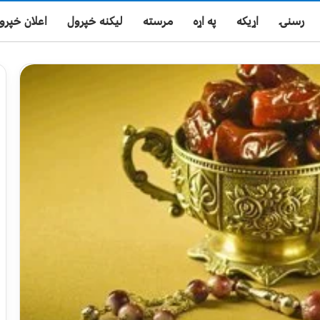
رسنۍ
اړیکه
په اړه
مرسته
لیکنه خپرول
اعلان خپرو