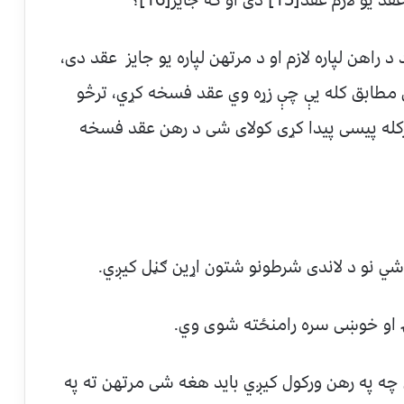
راهن لپاره لازم او د مرتهن لپاره يو جايز عقد دی،
طابق کله يې چې زړه وي عقد فسخه کړي، ترڅو
کله پيسی پيدا کړی کولای شی د رهن عقد فسخه
ي نو د لاندی شرطونو شتون اړين ګڼل کيږي.
ه په رهن ورکول کيږي بايد هغه شی مرتهن ته په