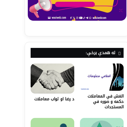
له همدې برخې:
الغش في المعاملات
د رضا او ثواب معاملات
حكمه و صوره في
المستجدات