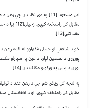
ابن مسعود [11] په دی نظر دی چې
مقابل کې رامنځت
عقد ګڼي[13].
خو د شافعي او حنبلی فقهاوو له انده رهن د
پوروړی د تضمين لپاره د عين په سپارلو مکلف
لوری د بدلي په ورکولو مکلف دی.[14]
په نتجه کې ویلای شو چې د رهن عقد د توثيق
مقابل کې رامنځته کيږی. او د افغانستان مد
اوس دلته يو سوال واقع کيږی چې آیا د رهن عقد يو لازم عقد[5