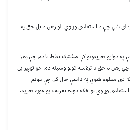
دای شي چې د استفادی وړ وي. او رهن د بل حق په
چې په دواړو تعریفونو کې مشترک نقاط دادی چې رهن
چې رهن د حق د ترلاسه کولو وسیله ده. خو توپیر يې
 نه دی معلوم شوي په داسې حال کې چې دويم
ستفادی وړ وي.نو ځکه دويم تعريف يو غوره تعريف