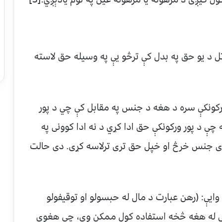
ل د يو حق په بدل کې ترڅو يې په وسيله حق لاسته
رکونکې سره د هغه د جنس په مقابل کې چي د پور
ې د پور ورکونکې حق ادا کړي د نه ادا کوونی په
ړی جنس خرڅ او خپل حق تری ترلاسه کړی. دی حالت
ايې: (رهن عبارت د مال له حبسولو او توقيفولو
ې له هغه څخه استفاده کول ممکن وي، چې هغوی