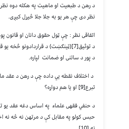
د رهن د طبعيت او ماهيت په هکله دوه نظرون
نظر دی چې هر يو به جلا جلا څيړل کيږی.
اتفاقی نظر : چې ټول حقوق دانان او قانون 
د توثيق[7](ټينګښت) د قراردادونو څخه 
د پور د ساتنی او ضمانت لپاره.
تبرع[9] او يا هم دواړه؟
د حنفي فقهی علماء په اساس دغه عقد يو تب
حبس کولو په مقابل کې د مرتهن نه څه نه اخل
نه.[10]