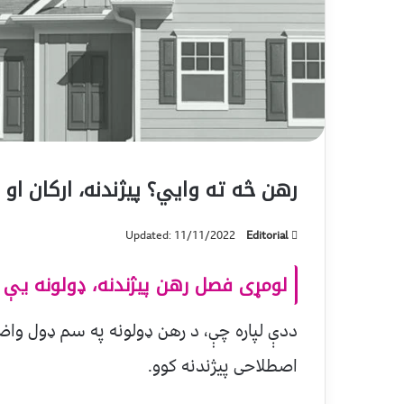
رهن څه ته وايي؟ پيژندنه، ارکان او
Updated: 11/11/2022
Editorial
لومړی فصل رهن پيژندنه، ډولونه يې ا
ددې لپاره چې، د رهن ډولونه په سم ډول واض
اصطلاحی پيژندنه کوو.