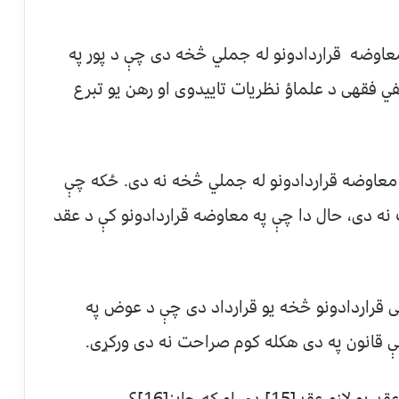
 رهن د معاوضه قراردادونو له جملي څخه دی چې د پور په
ه کيږی. زحيلی[12] بیا د حنفي فقهی د علماؤ نظريات تاييدوی او رهن يو تبرع
 معاوضه قراردادونو له جملي څخه نه دی. ځکه چې
 نه دی، حال دا چې په معاوضه قراردادونو کې د عقد
ی قراردادونو څخه يو قرارداد دی چې د عوض په
نې قانون په دی هکله کوم صراحت نه دی ورکړی.
1] دی او که جايز[16]؟