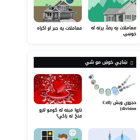
معاملات په رضأ، پرته له
معاملات په جبر او اکراه
خوښۍ
ښايي خوښ مو شي
حجروي وېش (Cell
division)
ناروا مېنه له کومو لارو
منځ ته راځي؟