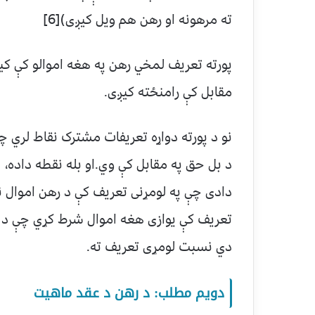
ته مرهونه او رهن هم ويل کيږی)[6]
پورته تعريف لمخي رهن په هغه اموالو کې کي
مقابل کې رامنځته کيږی.
نو د پورته دواړه تعريفات مشترک نقاط لري 
د بل حق په مقابل کې وي.او بله نقطه داده، 
دادی چې په لومړنی تعریف کې د رهن اموال
تعريف کې یوازی هغه اموال شرط کړي چې د ا
دي نسبت لومړی تعريف ته.
دویم مطلب: د رهن د عقد ماهيت