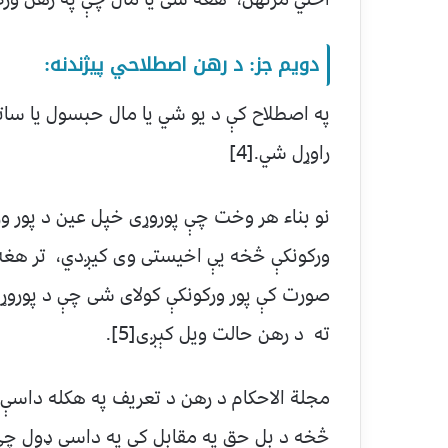
دویم جز: د رهن اصطلاحي پيژندنه:
په اصطلاح کې د يو شي يا مال حبسول يا سات
راوړل شي.[4]
نو بناء هر وخت چې پوروړی خپل عين د پور و
ورکونکې څخه يې اخيستی وی کيږدي، تر هغه چ
صورت کې پور ورکونکې کولای شی چې د پورو
ته د رهن حالت ويل کېږی[5].
مجلة الاحکام د رهن د تعريف په هکله داسې و
څخه د بل حق په مقابل کې په داسی ډول چ