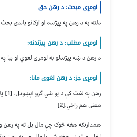
لومړی مبحث: د رهن حق
دلته به د رهن په پيژنده او ارکانو باندی بحث
لومړی مطلب: د رهن پيژندنه:
د رهن د ښه پيژندلو به لومړی لغوي او بیا پ
لومړی جز: د رهن لغوی مانا:
رهن په
معنى هم راځي.[2]
همدارنګه هغه څوک چې مال بل ته په رهن 
اخلي مرتهن، هغه شى يا مال چې په رهن ورکول