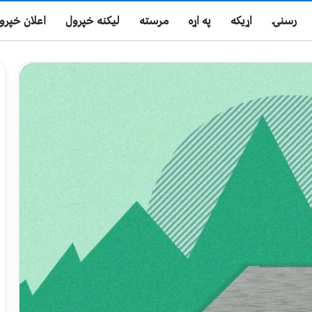
رسنۍ
اړیکه
په اړه
مرسته
لیکنه خپرول
اعلان خپرو