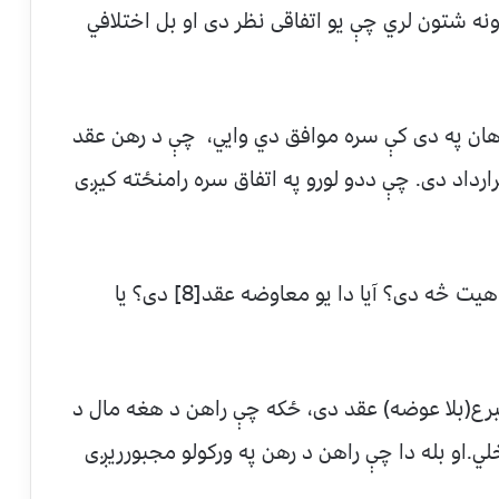
ه شتون لري چې يو اتفاقی نظر دی او بل اختلافي
پوهان په دی کې سره موافق دي وايي، چې د رهن عقد
يو قرارداد دی. چې ددو لورو په اتفاق سره رامنځته کيږی
د اختلاف نقطه يي داده چې د رهن د عقد ماهيت څه دی؟ آيا دا يو معاوضه عقد[8] دی؟ يا
رع(بلا عوضه) عقد دی، ځکه چې راهن د هغه مال د
ي.او بله دا چې راهن د رهن په ورکولو مجبورريږی