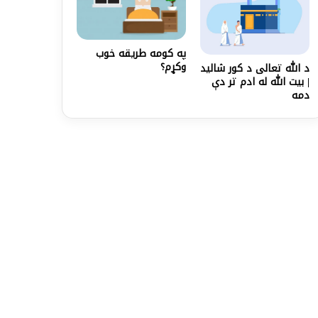
په کومه طريقه خوب
وکړم؟
د الله تعالی د کور شاليد
| بیت الله له ادم تر دې
دمه