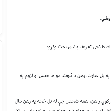
 وشي.
ه اصطلاحی تعريف باندی بحث وکړو:
 لغت کې د يو شي گرو اېښودل. [1] يا په بل عبارت: رهن د ثبوت، دوام، حبس او لزوم په
ورکوي راهن، هغه شخص چې له بل څخه په رهن مال
 کيږی د مرهونه يا مرهونه عين په نوم يادېږي.[3]