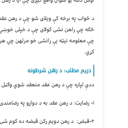
د ځواب په برخه کې ویلای شو چې د رهن عقد د 
ځګه چي راهن نشی کولای چې د خپلی خوښي م
چې معلومه نيټه يې رانشی خو مرتهن چي هر
کړي.
دريم مطلب: د رهن شرطونه
ددې لپاره چې د رهن عقد منعقد شوي وګڼل ش
۱- رضايت: د رهن عقد به د دواړو په رضامندۍ او خوښی سره رامنځته شوی وي.
۲-قبض: د رهن دويم رکن قبضه ده کوم شی چ