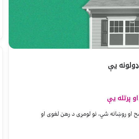
 ډولونه يې
و پرتله يې
ح او روښانه شي، نو لومړی د رهن لغوی او