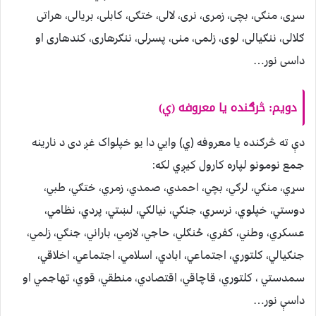
سړی، منګی، بچی، زمری، نری، لالی، ختګی، کابلی، بریالی، هراتی
ګلالی، ننګیالی، لوی، زلمی، منی، پسرلی، ننګرهاری، کندهاری او
داسی نور…
دویم: څرګنده یا معروفه (ي)
دې ته څرګنده یا معروفه (ي) وایي دا یو خپلواک غږ دی د نارینه
جمع نومونو لپاره کارول کیږي لکه:
سړي، منګي، لرګي، بچي، احمدي، صمدي، زمري، ختګي، طبي،
دوستي، خپلوي، نرسري، جنګي، نیالګي، لښتي، پردي، نظامي،
عسکري، وطني، کفري، ځنګلي، حاجي، لازمي، باراني، جنګي، زلمي،
جنګیالي، کلتوري، اجتماعي، ابادي، اسلامي، اجتماعي، اخلاقي،
سمدستي ، کلتوري، قاچاقي، اقتصادي، منطقي، قوي، تهاجمي او
داسې نور…