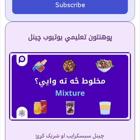
Subscribe
پوهنتون تعلیمي یوتیوب چینل
چینل سبسکرایب او شریک کړئ