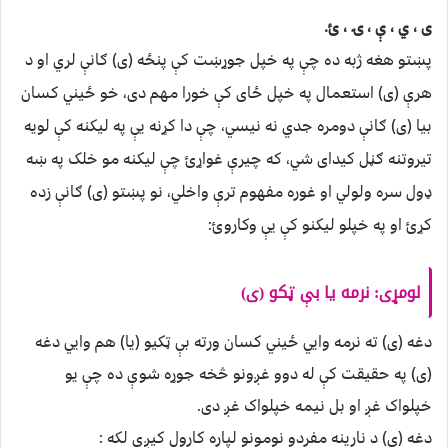
ی ، ي ، ې ، ۍ ، ئ.
پښتو هغه ژبه ده چې په خپل جوړښت کې پنځه (ی) ګانې لري او د
هرې (ی) استعمال په خپل ځای کې خورا مهم دی، خو ځیني کسان
بیا (ی) ګانې دومره جدي نه نیسي، چې دا کړنه یې په لیکنه کې لویه
تیروتنه ګڼل کیدای شي، که چیرې غواړئ چې لیکنه مو خلک په ښه
ډول سره ولولي او غوره مفهوم ترې واخلي، نو پښتو (ی) ګانې زده
کړئ او په خپلو لیکنو کې یې وکاروئ:
لومړی: نرمه یا بې ټکو (ی)
دغه (ی) ته نرمه وایي ځیني کسان ورته بې ټکیو (یا) هم وایي دغه
(ی) په حقیقت کې له دوو غږونو څخه جوړه شوې ده چې یو
خپلواک غږ او بل نیمه خپلواک غږ دی.
دغه (ی) د نارینه مفردو نومونو لپاره کارول کیږي لکه :