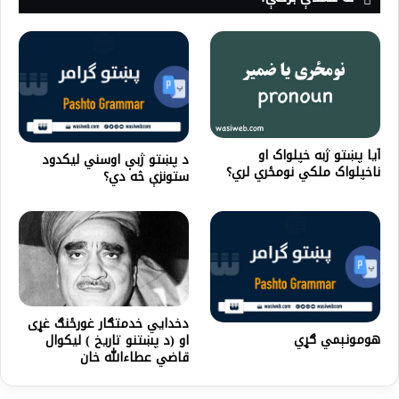
آيا پښتو ژبه خپلواک او
د پښتو ژبې اوسني لیکدود
ناخپلواک ملکي نومځري لري؟
ستونزې څه دي؟
دخدایي خدمتګار غورځنګ غړی
هومونېمي ګړي
او (د پښتنو تاریخ ) لیکوال
قاضي عطاءالله خان