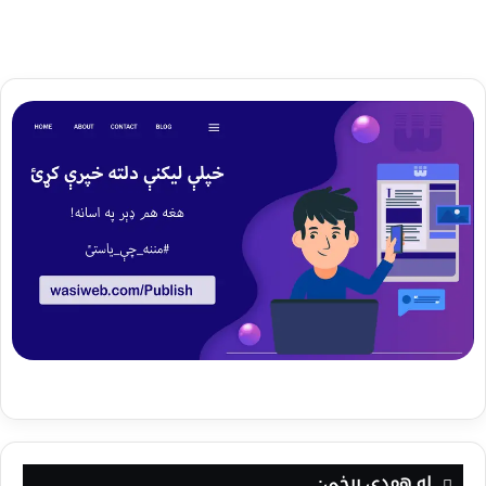
له همدې برخې: