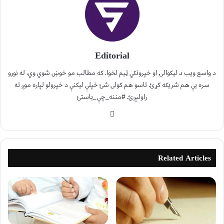
Editorial
د واسع ویب د لیکوالۍ او خپرونکي ټیم لخوا. که مطالب مو خوښ شوي وي، له نورو
سره یې هم شریکه کړئ. تاسو هم کولی شئ خپلې لیکنې د خپرولو لپاره موږ ته
راولېږئ. #مننه_چې_یاستئ
Related Articles