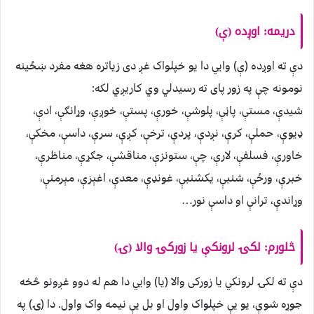
دریمه: اوږده (ې)
دې ته اوږده (ې) وایي دا یو خپلواک غږ دی زیاتره هغه مفرد ښځینه
نومونه چې په زور پای ته رسیدلي وي کاریږي لکه:
شیدې، مستې، پاڼې، پلوشې، خورې، پستې، خوږې، وړانګې، ادې،
ډیوې، حملې، کرې، نږدې، پردې، ترخې، کږې، سرې، داسې، مخکې،
خاورې، فسلفې، لارې، چې، ستونزې، مناقشې، جګړې، مناظرې،
خبرې، ورځې، شنبې، یکشنبې، غونډې، معدې، اغېزې، مېرمنې،
وړاندې، ترانې او داسې نور…
څلورم: لکۍ لرونکې یا زورکۍ والا (ۍ)
دې ته لکۍ لرونکي یا زورکی والا (یا) وایي دا هم له دوو غږونو څخه
جوړه شوې، یو یې خپلواک واول او بل یې نیمه واک واول. دا (ۍ) په