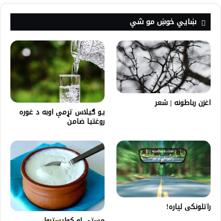
ښايي خوښ مو شي
اغزن رباطونه | شعر
یو ګیلاس تړمې اوبه د غوره
روغتیا ضامن
راتلونکی لپاره!
مستې او کولیسټرول