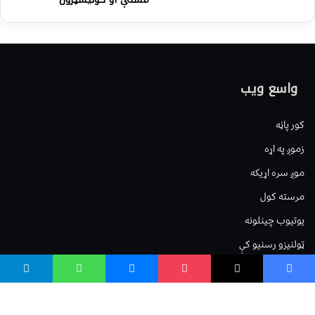
واسع ویب
کور پاڼه
زموږ په اړه
موږ سره اړیکه
مرسته کول
یوتیوب چینلونه
ټولنیزو رسنیو کې
مینو