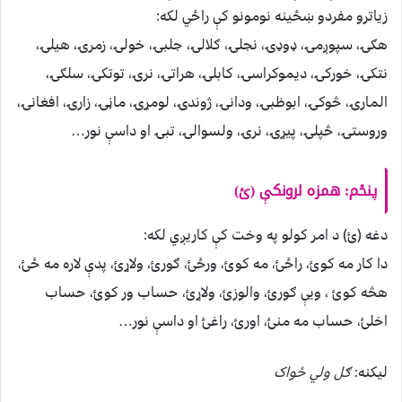
زیاترو مفردو ښځینه نومونو کې راځي لکه:
هګۍ، سپوږمۍ، ډوډۍ، نجلۍ، ګلالۍ، جلبۍ، خولۍ، زمرۍ، هیلۍ،
نتکۍ، خورکۍ، دیموکراسۍ، کابلۍ، هراتۍ، نرۍ، توتکۍ، سلګۍ،
المارۍ، څوکۍ، ابوظبۍ، ودانۍ، ژوندۍ، لومړۍ، ماڼۍ، زارۍ، افغانۍ،
وروستۍ، څپلۍ، پیړۍ، نرۍ، ولسوالۍ، تبۍ او داسې نور…
پنځم: همزه لرونکې (ئ)
دغه (ئ) د امر کولو په وخت کې کاریږي لکه:
دا کار مه کوئ، راځئ، مه کوئ، ورځئ، ګورئ، ولاړئ، پدې لاره مه ځئ،
هڅه کوئ ، ویې ګورئ، والوزئ، ولاړئ، حساب ور کوئ، حساب
اخلئ، حساب مه منئ، اورئ، راغئ او داسې نور…
لیکنه:
ګل ولي ځواک