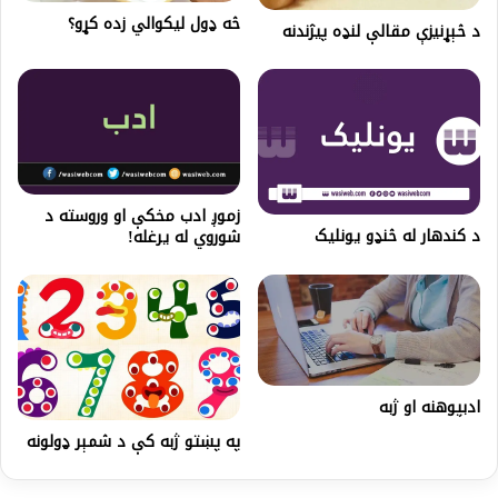
څه ډول لیکوالي زده کړو؟
د څېړنیزې مقالې لنډه پيژندنه
زموږ ادب مخکې او وروسته د
د کندهار له څنډو يونليک
شوروي له یرغله!
ادبپوهنه او ژبه
په پښتو ژبه کې د شمېر ډولونه