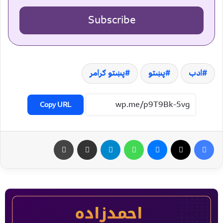
Subscribe
ادب
پښتو
پښتو ګرامر
Copy URL