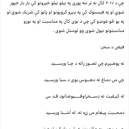
چې د ۲۰۱۷ کال نه تر ننه پوری په بیلو بیلو خپرونو کې بار بار خپور
شوي.او په فیسبوک کې په ډيرو ګروپونو او پاڼو کې شریک شوی،او
په یو څو غونډو کې چې د نوی کال په مناسبت او په نورو
مناسبتونو نیول شوی وو لوستل شوی ،
فیض د سحر:
نه پوهــیږم،چي تصـــور راته د چـــا ورســــــید
چي می دمـاغ ته دهـــــوس،بوی د سبا ورســــید
له کیــفیت نه دســـــحراوفـــــــــیوضاتود قــد س
دمحــــبت پیــغام می زړه ته، له آشــــنا ورســـید
چي د معنـی په عـالمونو خــپل پرواز کړم اوچت