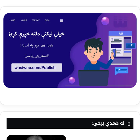
له همدې برخې: