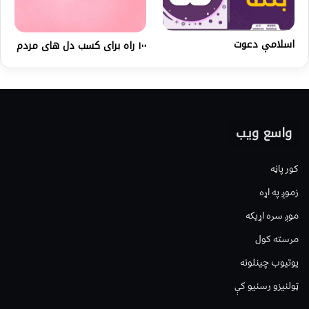
اسلامې دعوت
۱۰۰ راه برای کسب دل های مردم
واسع ویب
کور پاڼه
زموږ په اړه
موږ سره اړیکه
مرسته کول
یوتیوب چینلونه
ټولنیزو رسنیو کې