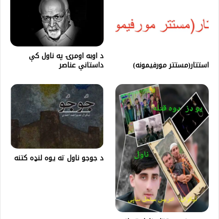
د اوبه اومرۍ په ناول کې
استتار(مستتر مورفیمونه)
داستاني عناصر
د جوجو ناول ته یوه لنډه کتنه