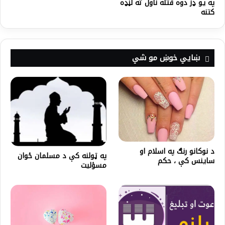
په یو ډز دوه قتله ناول ته لڼډه
کتنه
ښايي خوښ مو شي
د نوکانو رنګ په اسلام او
په ټولنه کې د مسلمان ځوان
ساینس کې ، حکم
مسؤلیت