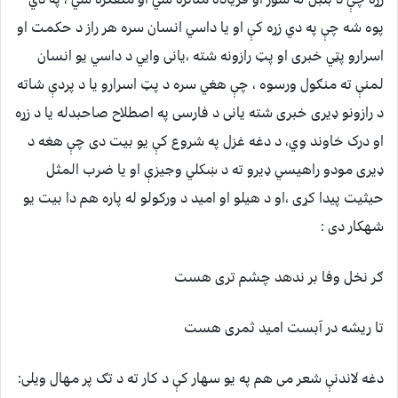
پوه شه چې په دي زړه کې او یا داسي انسان سره هر راز د حکمت او
اسرارو پټي خبری او پټ رازونه شته ،یانی وایي د داسي یو انسان
لمنې ته منګول ورسوه ، چې هغي سره د پټ اسرارو یا د پردې شاته
د رازونو ډیری خبری شته یانی د فارسی په اصطلاح صاحبدله یا د زړه
او درک خاوند وي، د دغه غزل په شروع کې یو بیت دی چې هغه د
ډیری مودو راهیسي ډیرو ته د ښکلي وجیزې او یا ضرب المثل
حیثیت پیدا کړی ،او د هیلو او امید د ورکولو له پاره هم دا بیت یو
شهکار دی :
ګر نخل وفا بر ندهد چشم تری هست
تا ریشه در آبست امید ثمری هست
دغه لاندنې شعر می هم په یو سهار کې د کار ته د تګ پر مهال ویلی: