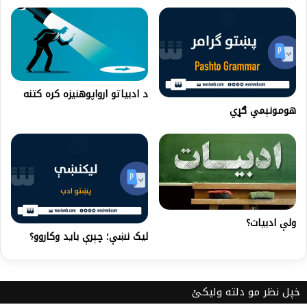
د ادبياتو ارواپوهنيزه کره کتنه
هومونېمي ګړي
ولې ادبیات؟
ليک نښې؛ چېرې بايد وکاروو؟
خپل نظر مو دلته ولیکئ