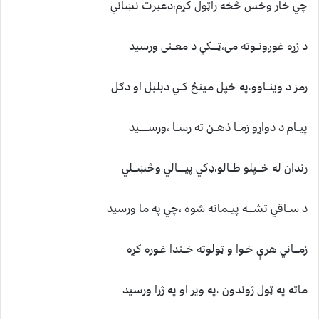
چي خار وخس څخه راټول کړم،دعبرت نښاني
د زړه غوږونــوته می،ټــــکي د معــنی ورسید
رمز د وینــاوو،په خپل مینځ کــي دبلبل او دګل
پیــام د دواړو زمــا ذهــن ته رســا ،ورســــــید
رندان له خـــپلو طــالو،ډکي پیـــــالي وڅښـــلي
د ســاقي تشــــه پیــمانه شوه ،چي په ما ورسید
زمـــاني هرې خـوا و ټولوته خــندا غـوره کړه
ماته په ټول ژوندون ،په ویر او په ژړا ورسید