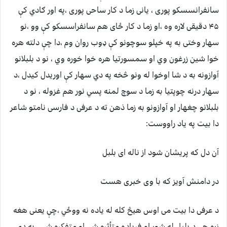
سانفرانسسکو پوری ، یانی زما د کار ساحی پوری ،په اور ګادي کې
۴۵ دقیقی لاره وه ،او زما د کار ځای هم سانفراسسکو کې وو ،نو
سهار وختی به په خپلو سوچونو کې ډوب روان وم ،دا چې دلته هره
خوا شین زرغون وي او سمسورتیا هره خوا خوره وي ، نو د بلبلانو
آوازونه به د شا اوخوا له ونو څخه په دي سهار کې اوریدل کیدل ،د
سهار درنه چوپتیا به زما د سوچ لمنه پسي نور هم غزوله ، نو د
بلبلانو چغهار او آوازونو به زما ذهن ته د عرفی د فارسی نامتو شاعر
دا بیت په یاد راووست:
آن دل که پریشان شود از ناله ای بلبل
در دامنش آویز که با وی خبری هست
د عرفی دا بیت می اوس هیڅ کله له یاده نه ووځي ،چې یعنی هغه
زړه چې د بلبل له شور او فریاده متأثره شي او متفکره شي ، په دي