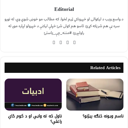
Editorial
د واسع ویب د لیکوالۍ او خپرونکي ټیم لخوا. که مطالب مو خوښ شوي وي، له نورو
سره یې هم شریکه کړئ. تاسو هم کولی شئ خپلې لیکنې د خپرولو لپاره موږ ته
راولېږئ. #مننه_چې_یاستئ
Related Articles
ناسم ویونه څنګه پیژنو؟
ناول څه ته وایي او د کوم ځاې
راغلې؟