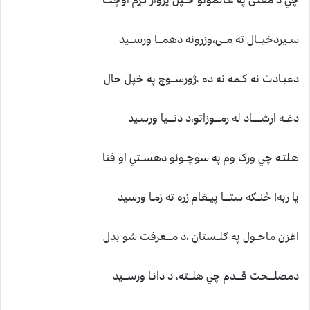
ســیردخیـــال ته مـــی،وزرونه دهمـــا ورســـید
دعبـادت نه کـمه نه ده ،ژورســـوچ په خپل حال
دغــه ارشــــــاد له رمــــوزاتو،د دنــــیا ورسـید
هـلتـه چي ورک وم په سوچــونو دهســتي او فنا
یا ربه! څنــګه ستــــا پیــغام زړه ته زمـا ورسید
اغزن ماحــول په ګلــستان ،د مــــعرفت شو بدل
دمصلــــحت قــــدم چي هلـــته، د دانـا ورســـید