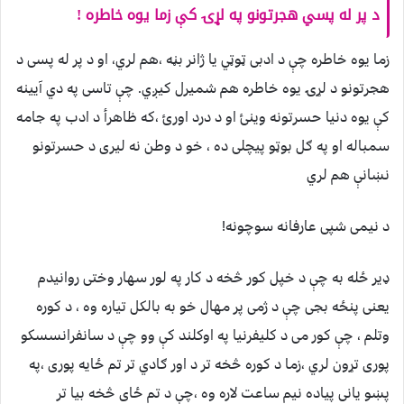
د پر له پسي هجرتونو په لړۍ کې زما یوه خاطره !
زما یوه خاطره چې د ادبی ټوټي یا ژانر بڼه ،هم لري، او د پر له پسی د
هجرتونو د لړۍ یوه خاطره هم شمیرل کیږي. چې تاسی په دي آیینه
کې یوه دنیا حسرتونه وینئ او د درد اورئ ،که ظاهرأ د ادب په جامه
سمباله او په ګل بوټو پیچلی ده ، خو د وطن نه لیری د حسرتونو
نښانې هم لري
د نیمی شپی عارفانه سوچونه!
ډیر ځله به چې د خپل کور څخه د کار په لور سهار وختی روانیدم
یعنی پنځه بجی چې د ژمی پر مهال خو به بالکل تیاره وه ، د کوره
وتلم ، چې کور می د کلیفرنیا په اوکلند کې وو چې د سانفرانسسکو
پوری تړون لري ،زما د کوره څخه تر د اور ګادي تر تم ځایه پوری ،په
پښو یانی پیاده نیم ساعت لاره وه ،چې د تم ځای څخه بیا تر