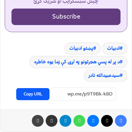
چینل سبسکرایب او شریک کړئ
Subscribe
ادبیات
پښتو ادبیات
د پر له پسي هجرتونو په لړۍ کې زما یوه خاطره
سیدعبیدالله نادر
Copy URL