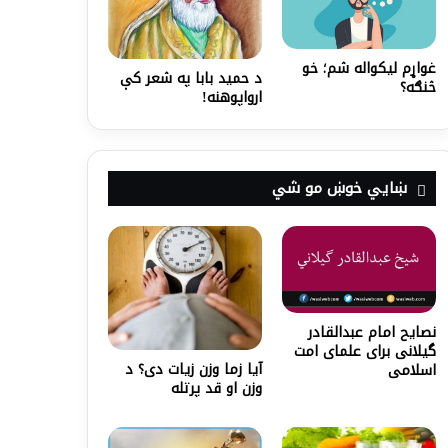
غواړم لیکواله شم؛ خو
د حمید بابا په شعر کې
څنګه؟
ارواپوهنه!
ښايي خوښ مو شي
نصایح امام عبدالقادر
گیلانی برای علمای امت
آیا زما وزن زیات دی؟ د
اسلامی
وزن او قد پرتله