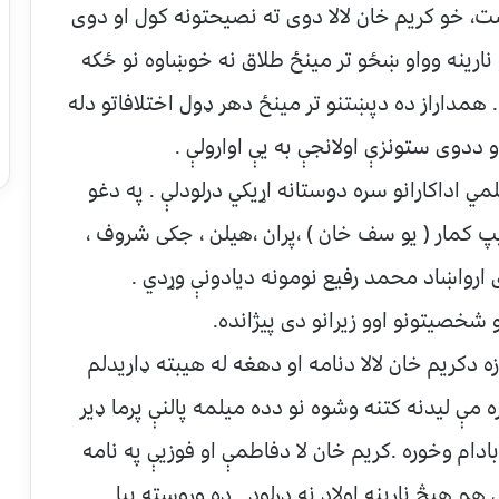
ست، خو کریم خان لالا دوی ته نصیحتونه کول او دوی
و نارینه وواو ښځو تر مینځ طلاق نه خوښاوه نو ځکه
. همداراز ده دپښتنو تر مینځ دهر ډول اختلافاتو دله
و ددوی ستونزې اولانجې به یې اوارولې .
لمي اداکارانو سره دوستانه اړیکي درلودلې . په دغو
یپ کمار ( یو سف خان ) ،پران ،هیلن ، جکی شروف ،
 ارواښاد محمد رفیع نومونه دیادونې وړدي .
خصیتونو اوو زیرانو دی پیژانده.
دکریم خان لالا دنامه او دهغه له هیبته ډاریدلم
ه مې لیدنه کتنه وشوه نو دده میلمه پالنې پرما ډیر
ادام وخوره .کریم خان لا دفاطمې او فوزیې په نامه
م هیڅ نارینه اولاد نه درلود . ده وروسته بیا