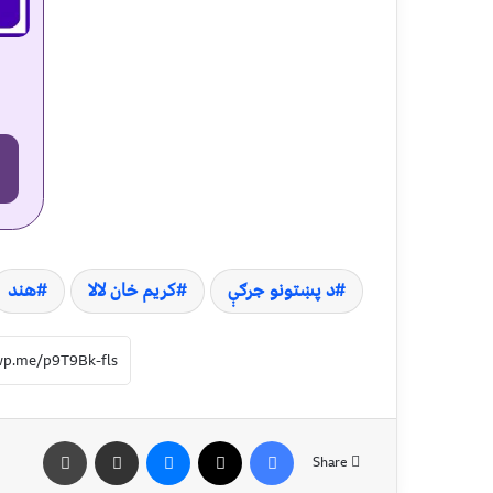
د پښتونو جرګې
کریم خان لالا
هند
Share