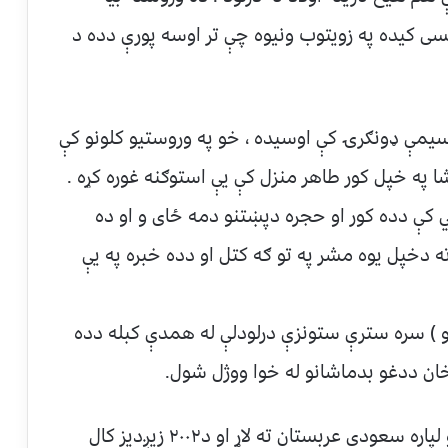
 کیده په زویتوب ونیوه چې تر اوسه پورې دده د
 سیمې ډونګرۍ کې اوسیده ، خو په وروستیو کلونو کې
ا په خپل کور طاهر منزل کې یې استوګنه غوره کړه .
ئي کې دده کور او حجره دپښتنو دمه ځای و او ده
ه دخپل یوه مشر په تو ګه کتل او دده خبره په یې
نو ) سره سترې ستونزې درلودلې له همدې کبله دده
 خان ددغو بدماشانو له خوا ووژل شول.
وروسته کریم خان لالا دحج دفریضي داداکولو لپاره سعودي عربستان ته لاړ او د۲۰۰۲ زیږدیز کال