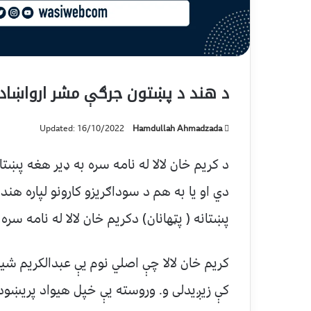
د هند د پښتون جرګې مشر ارواښاد ک
Updated: 16/10/2022
Hamdullah Ahmadzada
د کریم خان لالا له نامه سره به ډیر هغه پښ
دي او یا به هم د سوداګریزو کارونو لپاره هن
پښتانه ( پټهانان) دکریم خان لالا له نامه سره 