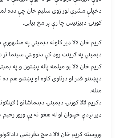
دخپلې مشرې لور زوی سلیم خان چې دده لمسی
کورنۍ دبیزنیس چا رې پر مخ بیایی.
کریم خان لالا ډیر کلونه دبمبئي په مشهورې
دبمبئي په ګرینټ روډ کې دنوولټي سینما تر ش
کریم خان لالا یو میلمه پاله پښتون و.په بمب
دپښتنو قدر او درناوی کاوه او پښتنو هم ده ت
منله.
دکریم لالا کورنۍ دبمبئۍ دبدماشانو ( ګینګو
ډیر نږدې خپلوان او له هغو نه یې ورور رحیم