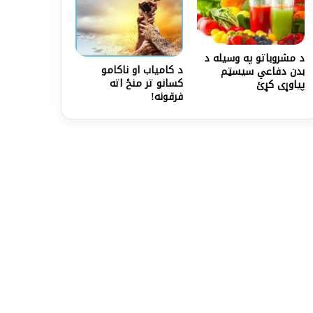
د مشروباتو په وسیله د
د کامياب او ناکامو
بدن دفاعي سیسټم
کسانو تر منځ اته
پیاوړی کړئ
فرقونه!