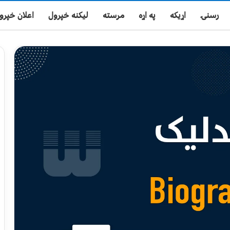
رسنۍ
اړیکه
په اړه
مرسته
لیکنه خپرول
اعلان خپرو