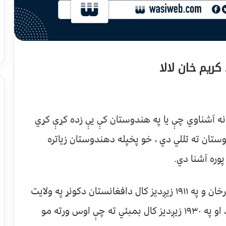
ریم خان لالا
تانه آشناوي چې یا په هندوستان کې یې زده کړې کړي
دوستان ته تللي دي ، خو پخپله دهندوستان زیاتره
پوره آشنا دي.
کریم خان لالا چې اصلي نوم یې عبدالکریم شیرخان و په ۱۹۱۱ زیږدیز کال دافغانستان دکونړ په ولایت
کې زیږیدلی و. وروسته یې خپل هیواد پریښود او په ۱۹۳۰ زیږدیز کال بمبئي ته چې اوس ورته مو