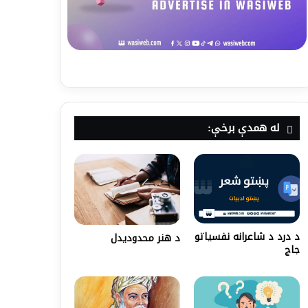
له همدې برخې:
د درد د شاعرانه نفسیاتو
د هنر محدودیدل
جاج