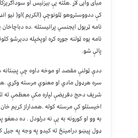
مبای وایی لاړ .هلته یې بیزنیس او سوداګریزک
کې ددووستروهو ټلونوچې (الکریم )او( نیو انډی
نامه ټریول ایجنسي پرانیستله .ده دباچاخان
نامه یوه ټولنه جوړه کړه اوپخپله ددیرشو کلو
پاتې شو.
ددې ټولنې مقصد او موخه داوه چې پښتانه س
سره هرډول مادي او معنوي مرسته وکړي .همد
شریف دحج دفریضې لپاره مکې معظمې ته تلل نو
اخیستلو کې مرسته کوله .همداراز کریم خان 
به وو او کورونه به یې نه درلودل . ده دهغ
ډول پيښو درامینځ ته کیدو په وجه په جیل ک