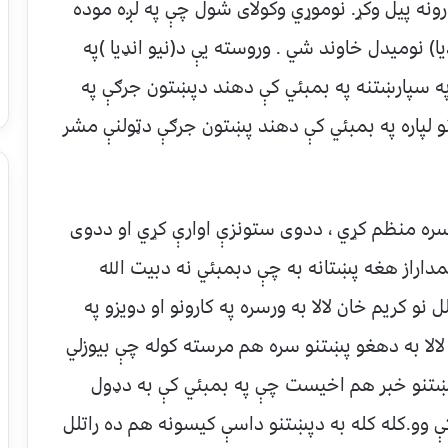
ارونه پیل وکړ. نوموړي وکولای شول چې په لږه موده
ا) نومیدل خاوند شي . وروسته یې د(نیو انډیا )په
 په سپارښتنه په بمبئي کې دهند دپښتون جرګې په
نو لپاره په بمبئي کې دهند پښتون جرګې دټولنې مشر
ره منظم کړي ، ددوی ستونزې اوارې کړي او ددوی
اراز هغه پښتانه به چې دبمبئي نه دبیت الله
 کریم خان لالا به ورسره په کارونو او دویزو په
لالا به دهغو پښتنو سره هم مرسته کوله چې بیوزلي
و پښتنو خبر هم اخیست چې په بمبئي کې به دډول
ې وو.کله کله به دپښتنو داسې کیسونه هم ده راتلل