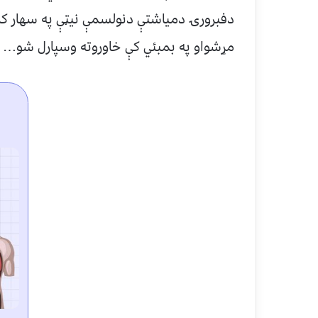
دفبرورۍ دمیاشتې دنولسمې نیټې په سهار ک
مړشواو په بمبئي کې خاوروته وسپارل شو… ا