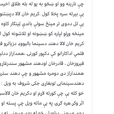
چې نارینه وو او ښځو به یو له بله طلاق اخی
یې بیرته سره پخلا کول .کریم خان لالا دپښتن
یې تل ددوی تر مینځ سولې باندې ټینګار کاوه 
مینځه وړلو لپاره کو ښښونه او تلاشونه کول ا
کریم خان لالا دهند دسینما بالیووډ دزیاترو ف
فلمي اداکارانو کې دکپور کورنۍ ،همداراز ددل
فیروزخان ، قادرخان اودهند مشهور سندرغاړی
همنداراز دی دومره مشهور و چې دهند سترو ش
دهندسینمایی لوبغاړی جکی شروف به ویل : زه 
خو کله یې چې کورته لاړم او دکریم خان لالاسر
اثر وکړ.هره ګړۍ په یې ماته ویل چې پسته او ب
دوې میرمنې درلودلې خو له یوې میرمنې نه یې ه