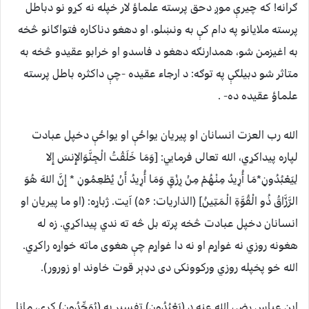
ګرانه! که چيرې موږ دحق پرسته علماؤ لار خپله نه کړو نو دباطل
پرسته ملایانو په دام کې به ونښلو، او دهغو دناکاره فتواګانو څخه
به اغیزمن شو، همدارنګه دهغو د فاسدو او خرابو عقیدو څخه به
متاثر شو دبیلګې په توګه: د ارجاء عقیده -چې داکثره باطل پرسته
علماؤ عقیده ده- .
الله رب العزت انسانان او پیریان یواځې او یواځې دخپل عبادت
لپاره پیداکړي، الله تعالی فرمایي: [وَمَا خَلَقْتُ الْجِنَّوَالإِنسَ إِلا
لِيَعْبُدُونِ*مَا أُرِيدُ مِنْهُمْ مِنْ رِزْقٍ وَمَا أُرِيدُ أَنْ يُطْعِمُونِ * إِنَّ اللهَ هُوَ
الرَّزَّاقُ ذُو الْقُوَّةِ الْمَتِينُ] (الذاریات: ۵۶) آیت. ژباړه: (او ما پیریان او
انسانان دخپل عبادت څخه پرته بل څه ته ندي پیداکړي. زه له
هغونه روزي نه غواړم او نه دا غواړم چې هغوی ماته خواړه راکړي.
الله خو پخپله روزي ورکوونکی دی دډېر قوت خاوند او زورور).
ابن عباس رضي الله عنه د (یَعْبُدُون) تفسیر په (یُوَحِّدُون) کړی، مانا