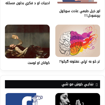
ادبیات او د فکري بدلون مسئله
اور خپل طبعي عادت سوځول
پرېښودل!!!
تر څو به تړلي عقلونه ګرځو؟!
ځوانان او لوست
ښايي خوښ مو شي