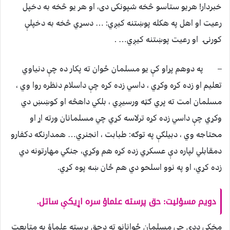
خبردار! هریو ستاسو څخه شپونکی دی، او هر یو څخه به دخپل
رعیت او اهل په هکله پوښتنه کيږي: … دسړي څخه به دخپلې
کورنۍ او رعیت پوښتنه کيږي… .
– په دوهم پړاو کې یو مسلمان ځوان ته پکار ده چې دنياوي
تعلیم او زده کړه وکړي ، داسي زده کړه چې داسلام دنظره روا وي ،
مسلمان امت ته پري ګټه ورسیږي ، بلکي داهڅه او کوښښ دي
وکړي چې داسي زده کړه ترلاسه کړي چي مسلمانان ورته اړ او
محتاجه وي ، دبیلګې په توګه: طبابت ، انجنري… همدارنګه دکفارو
دمقابلي لپاره دې عسکري زده کړه هم وکړي، جنګي مهارتونه دي
زده کړي، او په نوو اسلحو دي هم ځان ښه پوه کړي.
دویم مسؤلیت: حق پرسته علماؤ سره اړیکې ساتل.
مخکې ددې چي مسلمان ځوانانو ته دحق پرسته علماؤ په متابعت