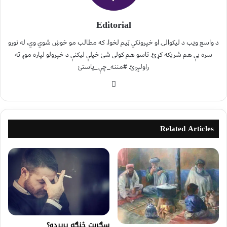
Editorial
د واسع ویب د لیکوالۍ او خپرونکي ټیم لخوا. که مطالب مو خوښ شوي وي، له نورو
سره یې هم شریکه کړئ. تاسو هم کولی شئ خپلې لیکنې د خپرولو لپاره موږ ته
راولېږئ. #مننه_چې_یاستئ
Related Articles
سګرېټ څنګه پرېږدو؟