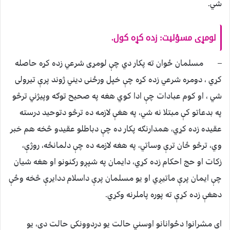
شي.
لومړی مسؤلیت: زده کړه کول.
– مسلمان ځوان ته پکار دي چې لومړی شرعي زده کړه حاصله
کړي ، دومره شرعي زده کړه چې خپل ورځنی ديني ژوند پرې تیرولی
شي ، او کوم عبادات چې ادا کوي هغه په صحیح توګه وپیژني ترڅو
په بدعاتو کې مبتلا نه شي، په هغې لازمه ده ترڅو دتوحید درسته
عقیده زده کړي، همدارنګه پکار ده چې دباطلو عقیدو څخه هم خبر
وي، ترڅو ځان ترې وساتي، په هغه لازمه ده چې دلمانځه، روژې،
زکات او حج احکام زده کړي، دایمان په شپږو رکنونو او هغه شیان
چې ایمان پرې ماتيږي او یو مسلمان پرې داسلام ددایرې څخه وځې
دهغې زده کړې ته پوره پاملرنه وکړي.
ای مشرانو! دځوانانو اوسني حالت یو دردوونکی حالت دی، یو