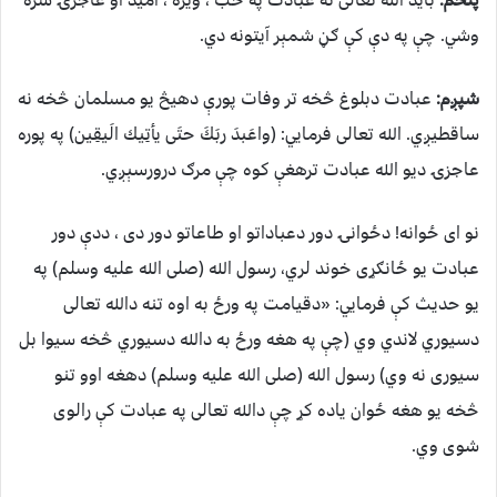
پنځم:
باید الله تعالی ته عبادت په حب ، ویره ، امید او عاجزۍ سره
وشي. چې په دې کې ګڼ شمېر آیتونه دي.
شپږم:
عبادت دبلوغ څخه تر وفات پورې دهیڅ یو مسلمان څخه نه
ساقطیږي. الله تعالی فرمايي: (واعَبدَ ربَكَ حتَى يأتِيك الَيقِين) په پوره
عاجزۍ دیو الله عبادت ترهغې کوه چې مرګ درورسېږي.
نو ای ځوانه! دځوانۍ دور دعباداتو او طاعاتو دور دی ، ددې دور
عبادت یو ځانګړی خوند لري، رسول الله (صلی الله علیه وسلم) په
یو حدیث کې فرمايي: «دقیامت په ورځ به اوه تنه دالله تعالی
دسیوري لاندي وي (چې په هغه ورځ به دالله دسیوري څخه سیوا بل
سیوری نه وي) رسول الله (صلی الله علیه وسلم) دهغه اوو تنو
څخه یو هغه ځوان یاده کړ چې دالله تعالی په عبادت کې رالوی
شوی وي.