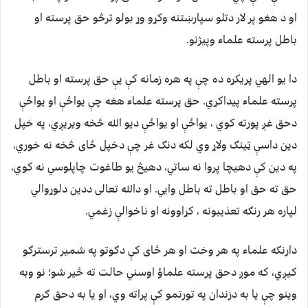
او د هغو پر لار دتلو سپارښتنه وکړو وړ بولو ترڅو حق پرسته او
باطل پرسته علماء وپیژنو.
دا یو الهي پریکړه ده چې په هره زمانه کې يې حق پرسته او باطل
پرسته علماء پیداکړي. حق پرسته علماء هغه چې یواځې او یواځې
دحق غږ پورته کوي ، یواځې او یواځې دیو الله څخه ویریږي، په خپل
دين داسې ټینګ ولاړ وي لکه دنګ غر چې دخپل ځای څخه نه خوري،
په دين کې دهیچا پروا نه ساتي، دهیڅ یو طاغوت چاپلوسي نه کوي،
حق ته حق او باطل ته باطل وايي. او دالله تعالی ددین دلوړوالي
لپاره هر رنګه تعذیبونه ، کړاوونه او ناخوالې زغمي.
دارنګه علماء په هر وخت او هر ځای کې دګوتو په شمير ترسترګو
کیږي، که موږ دحق پرسته علماؤ اوسني حالت ته ځیر شو؛ نو وبه
وینو چې یا به دزندان په تورتمو کې پراته وي، او يا به دحق ګرم