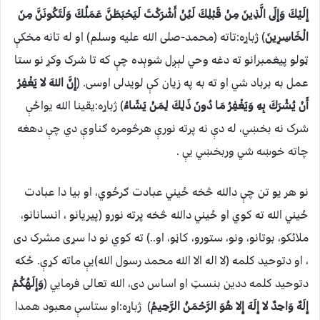
إِلَيْكَ وَإِلَى الَّذِينَ مِنْ قَبْلِكَ لَئِنْ أَشْرَكْتَ لَيَحْبَطَنَّ عَمَلُكَ وَلَتَكُونَنَّ مِنَ
الْخَاسِرِينَ
) ژباړه:تاته (محمد-صلی الله علیه وسلم) او له تانه مخکې
ټولو پیغمبرانو ته دغه وحي لېږل شوېده چې که تا شرک وکړ نو ستا
عمل به برباد شي او ته به په زیان کې لویدلی اوسی. (
إِنَّ اللهَ لا يَغْفِرُ
أَنْ يُشْرَكَ بِهِ وَيَغْفِرُ مَا دُونَ ذَلِكَ لِمَنْ يَشَاءُ
) ژباړه:یقینا الله یواځې
شرک نه بخښي، له دې نه پرته نورې هرڅومره ګناوې دي چې دهغه
چاته خوښه شي وربخښي یې .
نو هر یو تن چې دالله څخه ځيني عبادت ګرځوي، او بیا دا عبادت
ځيني الله ته کوي او ځيني دالله څخه پرته نورو (پیریانو ، انسانانو،
ملائکو، بوتانو، ونو، ستورو، کاڼو، او..) ته کوي نو دا سړی مشرک دی
، او دتوحید کلمه (لا اله الا الله محمد رسول الله)يې ماته کړې. ځکه
دتوحید کلمه ددین بنسټ او اساس دی، الله تعالی فرمايي (
وَإِلَهُكُمْ
إِلَهٌ وَاحِدٌ لا إِلَهَ إِلا هُوَ الرَّحْمَنُ الرَّحِيمُ
) ژباړه:او ستاسې معبود همدا