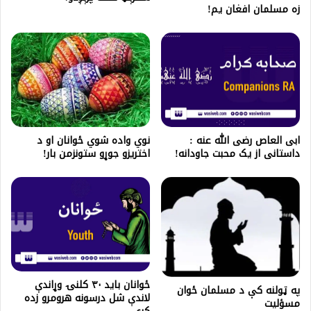
زه مسلمان افغان یم!
نوي واده شوي ځوانان او د
ابی العاص رضی الله عنه :
اختریزو جوړو ستونزمن بار!
داستانی از یک محبت جاودانه!
ځوانان باید ۳۰ کلنۍ وړاندې
په ټولنه کې د مسلمان ځوان
لاندې شل درسونه هرومرو زده
مسؤلیت