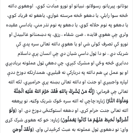
بوتانو، پیریانو، رسولانو، نبیانو او نورو عبادت کوي، اوهغوی دالله
څخه سوا رابلي، یا دهغو څخه مرسته غواړي، یاهغو ته فریاد کوي،
یا دهغو په نوم حلاله کوي، یا دهغو په نوم نذر مني، یاداسې عقیده
ولري چې هغوې فایده ، ضرر، شفاء ، رزق، په دښمنانو غالبیدل او
نورو کې تصرف کولی شي او یا هغوې دالله تعالی سره پدې کې
شریک دي ، نو دا ټول داسې شیان دي چې انسان پرې داسلام
ددایري څخه وځي او مشرک کېږي، چې دهغې ټول عملونه بربادېږي
او یو عمل يې هم دالله په دربارکې نه قبلیږي، همدارنګه دوزخ ددې
لپاره واجبیږي او جنت او دالله تعالی بښنه پرې حرامیږي، لکه الله
تعالی چې فرمايي: (
إِنَّهُ مَنْ يُشْرِكْ بِاللهِ فَقَدْ حَرَّمَ اللهُ عَلَيْهِ الْجَنَّةَ
وَمَأْوَاهُ النَّارُ
) ژباړه:چاچې له الله سره څوک شریک وګڼه، نو پرهغه
الله تعالی جنت حرام کړی، او دهغه استوګنځی دوزخ دی. او: (
وَلَوْ
أَشْرَكُوا لَحَبِطَ عَنْهُمْ مَا كَانُوا يَعْمَلُونَ
) ژباړه: خو که هغوی شرک کړی
وای؛ نو دهغوی ټول عملونه به عبث ګرځېدلی وای. (
وَلَقَدْ أُوحِيَ