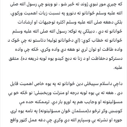
که چیرې موږ نبوي ژوند ته ځیر شو ، نو وینو چې رسول الله صلی
الله علیه وسلم ځوانانو ته دنورو په نسبت زیات اهمیت ورکوي،
بلكې دهغه صلی الله علیه وسلم اکثره توجیهات او ارشادات
ځوانانو ته دي ، دبیلګې په توګه: رسول الله صلی الله علیه وسلم
ځوانانو ته خطاب کوي: (اي دځوانانو ټولیه! دتاستو نه چې څوک د
واده طاقت او توان لري نو هغه دي واده وکړي، ځکه چې واده
دسترګو دحفاظت او د زنا نه دبچ کیدو یوه لویه ذریعه ده). متفق
علیه.
داچې داسلام سپیڅلی دین ځوانانو ته په یوه خاص اهمیت قایل
دی ، هغه ته يي یوه لویه درجه او منزلت وربخښلی؛ نو ځکه خو يي
مسؤلیتونه او وجایب هم په اوږو بار دي. ترممکنه حده مې
کوښښ وکړ ترڅو د(مسلمان ځوان مسؤلیتونه) په نامه یوه لړۍ
جوړه او نشرته يي وسپارم الله دي وکړي چې دغه عمل ګټور واقع