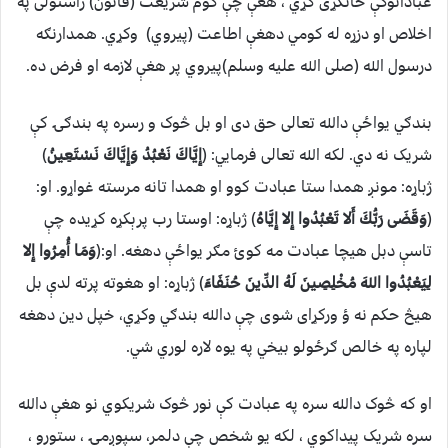
عباداتوکې ځانګړی کړي ، هغې چې کوم شریعت (قانون) راستولی په
اخلاص او دزړه له کومي دهغې اطاعت (پیروي) وکړي. همدارنګه
درسول الله (صلی الله علیه وسلم)پیروي پر هغې لازمه او فرض ده.
بندګي یواځې دالله تعالی حق دی او بل څوک و رسره په بندګۍ کې
شریک نه دي. لکه الله تعالی فرمايي: (
إِيَّاكَ نَعْبُدُ وَإِيَّاكَ نَسْتَعِينُ
)
ژباړه: مونږ همدا ستا عبادت کوو او همدا تانه مرسته غواړو. او:
(
وَقَضَى رَبُّكَ أَلا تَعْبُدُوا إِلا إِيَّاهُ
) ژباړه: اوستا رب پرېکړه کړیده چې
تاسې دبل هيچا عبادت مه کوئ مګر یواځې دهغه. او:(
وَمَا أُمِرُوا إِلا
لِيَعْبُدُوا اللهَ مُخْلِصِينَ لَهُ الدِّينَ حُنَفَاءَ
) ژباړه: او هغوته پرته لدې بل
هيڅ حکم نه ؤ ورکړای شوی چې دالله بندګي وکړي، خپل دين دهغه
لپاره په خالص ګرځولو بیخي په يوه لاره لوري شي.
او که څوک دالله سره په عبادت کې نور څوک شریکوي نو هغې دالله
سره شریک پیداکوي ، لکه یو شخص چې دلمر، سپوږمۍ ، ستورو ،