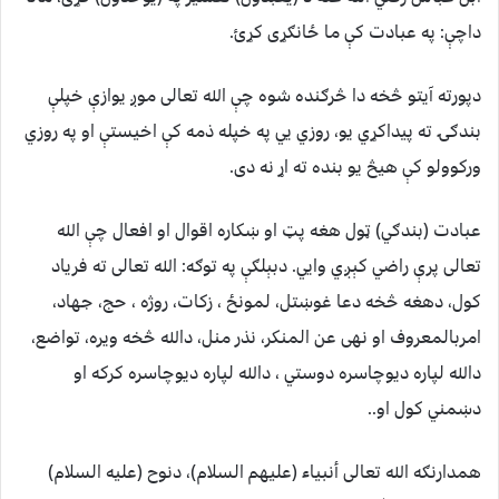
داچې: په عبادت کې ما ځانګړی کړئ.
دپورته آیتو څخه دا څرګنده شوه چې الله تعالی موږ یوازې خپلې
بندګۍ ته پیداکړي یو، روزي يي په خپله ذمه کې اخیستې او په روزي
ورکوولو کې هیڅ یو بنده ته اړ نه دی.
عبادت (بندګي) ټول هغه پټ او ښکاره اقوال او افعال چې الله
تعالی پرې راضي کېږي وایي. دبېلګې په توګه: الله تعالی ته فریاد
کول، دهغه څخه دعا غوښتل، لمونځ ، زکات، روژه ، حج، جهاد،
امربالمعروف او نهی عن المنکر، نذر منل، دالله څخه ویره، تواضع،
دالله لپاره دیوچاسره دوستي ، دالله لپاره دیوچاسره کرکه او
دښمني کول او..
همدارنګه الله تعالی أنبیاء (علیهم السلام)، دنوح (علیه السلام)