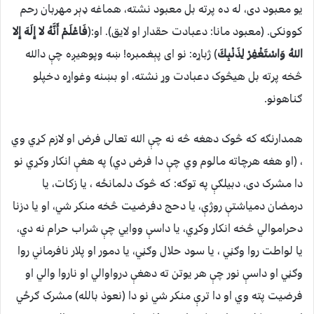
یو معبود دی، له ده پرته بل معبود نشته، هماغه ډېر مهربان رحم
کوونکی. (معبود مانا: دعبادت حقدار او لایق). او:(
فَاعْلَمْ أَنَّهُ لا إِلَهَ إِلا
اللهُ وَاسْتَغْفِرْ لِذَنْبِكَ
) ژباړه: نو ای پېغمبره! ښه وپوهیږه چې دالله
څخه پرته بل هیڅوک دعبادت وړ نشته، او بښنه وغواړه دخپلو
ګناهونو.
همدارنګه که څوک دهغه څه نه چې الله تعالی فرض او لازم کړي وي
، (او هغه هرچاته مالوم وي چې دا فرض دي) په هغې انکار وکړي نو
دا مشرک دی، دبیلګې په توګه: که څوک دلمانځه ، یا زکات، یا
درمضان دمياشتې روژې، یا دحج دفرضیت څخه منکر شي، او یا دزنا
دحراموالي څخه انکار وکړي، یا داسې ووايي چې شراب حرام نه دي،
یا لواطت روا وګڼي ، یا سود حلال وګڼي، یا دمور او پلار نافرماني روا
وګڼي او داسې نور چې هر یوتن ته دهغې درواوالي او ناروا والي او
فرضیت پته وي او دا ترې منکر شي نو دا (نعوذ بالله) مشرک ګرځي