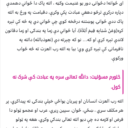
ای ځوانه! دځوانۍ دور یو غنیمت وګڼه ، الله پاک دا ځواني دهمدې
دپاره درکړې ترڅو دهغې عبادت پکې وکړې، دقیامت په ورځ به الله
پاک ددې ځوانۍ پوښتنه درڅخه کوي چې ځواني دي په څه کې تېره
کړه(وَعَنْ شَبَابِهِ فِيمَ أبْلاَهُ)، آیا ځواني دې زما په بندګۍ او زما دقانون
لاندې تېره کړې او که… نو که چېرته دې (نعوذبالله) دالله په
نافرمانۍ کې تېره کړي وي؛ بیا به الله رب العزت ته څه ځواب
ورکوې.
څلورم مسؤلیت: دالله تعالی سره په عبادت کې شرک نه
کول.
الله رب العزت انسانان او پیريان یواځې خپلې بندګۍ ته پیداکړي، پر
هر مکلف سړي ، ښځي، ځوان، سپین ږیري، عرب او عجمو ټولو دا
فرض او لازمه ده چې دیو الله تعالی بندګي وکړي، هغه په ټولو