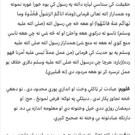
حقیقت کې ستاسې لپاره دالله په رسول کې یوه خورا غوره نمونه
وه همداراز الله تعالی فرمایی:(ومَاءَ اتاكُمُ الرّسُولُ فَخُذُوهُ وما
نَهاكُم عَنهُ فانَتّهُوا) او هغه څه چې رسول الله (صلی الله علیه
وسلم) تاسو ته درکوي هغه واخلئ او له څه شي نه چې هغه تاسې
منع کوي له هغه نه منع شئ.همداراز رسول الله صلی الله علیه
وسلم په یو حدیث کې فرمایی (من عمل عملاً ليس عليه أمرنا فهو
رده)ژباړه: هرچا چې درسول الله صلی الله علیه وسلم دلارې خلاف یو
عمل ترسره کړ نو هغه مردود دی (نه قبلیږي).
څلورم:
عبادت تر ټاکلي وخت او اندازې پورې محدود دی ، نو دهغې
څخه تجاوز پکار ندی ، دبېلګې په توګه: فرض لمونځ ، حج: او
درمضان روژې ددې خپل وختونه دي او معلومه اندازه يې ده. نو
دارنګه عبادتونه بې وخته نه صحیح کېږي.