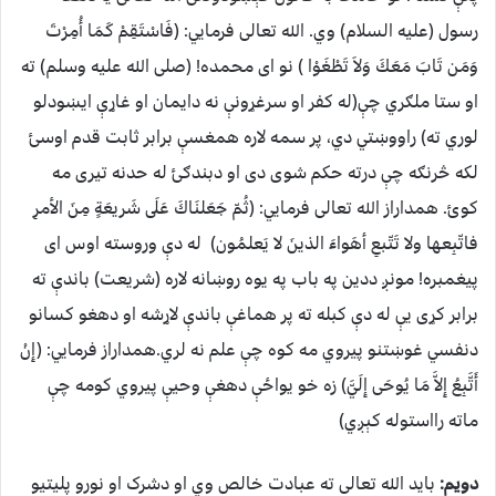
رسول (علیه السلام) وي. الله تعالی فرمايي: (فَاسْتَقِمْ كَمَا أُمِرْتَ
وَمَن تَابَ مَعَكَ وَلاَ تَطْغَوْا ) نو ای محمده! (صلی الله علیه وسلم) ته
او ستا ملګري چې(له کفر او سرغړونې نه دایمان او غاړې ايښودلو
لوري ته) راووښتي دي، پر سمه لاره همغسې برابر ثابت قدم اوسئ
لکه څرنګه چې درته حکم شوی دی او دبندګئ له حدنه تیری مه
کوئ. همداراز الله تعالی فرمايي: (ثُمّ جَعَلنَاكَ عَلَى شَريعَةٍ مِنَ الأمرِ
فاتّبِعها ولا تَتّبعِ أهَواءَ الذينَ لا يَعلمُون) له دې وروسته اوس ای
پیغمبره! مونږ ددین په باب په یوه روښانه لاره (شریعت) باندې ته
برابر کړی يې له دې کبله ته پر هماغې باندې لاړشه او دهغو کسانو
دنفسي غوښتنو پیروي مه کوه چې علم نه لري.همداراز فرمایي: (إِنْ
أَتَّبِعُ إِلاَّ مَا يُوحَى إِلَيَّ) زه خو یواځې دهغې وحيې پیروي کومه چې
ماته رااستوله کېږي)
دویم:
باید الله تعالی ته عبادت خالص وي او دشرک او نورو پلیتیو