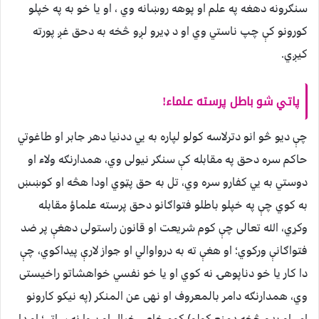
سنګرونه دهغه په علم او پوهه روښانه وي ، او يا خو به په خپلو
کورونو کې چپ ناستي وي او د ډیرو لږو څخه به دحق غږ پورته
کيږي.
پاتي شو باطل پرسته علماء!
چې دیو څو انو دترلاسه کولو لپاره به يي ددنیا دهر جابر او طاغوتي
حاکم سره دحق په مقابله کې سنګر نیولی وي، همدارنګه ولاء او
دوستي به يي کفارو سره وي، تل به حق پټوي اودا هڅه او کوښښ
به کوي چې په خپلو باطلو فتواګانو دحق پرسته علماؤ مقابله
وکړي، الله تعالی چې کوم شریعت او قانون راستولی دهغې پر ضد
فتواګانې ورکوي؛ او هغې ته به درواوالي او جواز لارې پیداکوي، چې
دا کار یا خو دناپوهۍ نه کوي او یا خو نفسي خواهشاتو راخیستی
وي، همدارنګه دامر بالمعروف او نهی عن المنکر (په نیکو کارونو