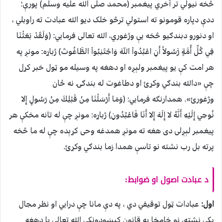
څخه نيولي تر آخري پیغمبر (محمد صلی الله علیه وسلم) پورې؛
ددې دپاره قومونو ته استولي ترڅو خلک دیو الله عبادت ته راوبلي ،
او دنورو دبندګیو څخه يې وژغوري، الله تعالی فرمایي: (وَلَقَدْ بَعَثْنَا
فِي كُلِّ أُمَّةٍ رَّسُولاً أَنِ اعْبُدُواْ اللّهَ وَاجْتَنِبُواْ الطَّاغُوتَ) ژباړه: مونږ په
هر امت کې یو پیغمبر ولېږه او دهغه په وسیله مو ټول خبر کړل
چې «دالله بندګي وکړئ او دطاغوت له بندګۍ نه ځان
وژغورئ». همدارنګه فرمايي: (وَمَا أَرْسَلْنَا مِنْ قَبْلِكَ مِنْ رَسُولٍ إِلا
نُوحِي إِلَيْهِ أَنَّهُ لا إِلَهَ إِلا أَنَا فَاعْبُدُونِ) ژباړه: مونږ چې له تانه مخکې هر
پیغمبر لېږلی دی هغه ته مونږ همدغه وحی کړېده چې له ما څخه
پرته بل رب نشته نو تاسې همدا زما بندګي وکړئ.
د عبادت اصول او ضوابط:
اول:
عبادات ټول توقیفي دي ، په دې مانا چې درايي او نظر مجال
پکې نشته، نو خامخا به قانون کېښودونکی الله تعالی یا دهغه