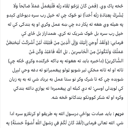
څخه پاک وي. (فَمَن كَانَ يَرْجُو لِقَاء رَبِّهِ فَلْيَعْمَلْ عَمَلاً صَالِحاً وَلَا
يُشْرِكْ بِعِبَادَةِ رَبِّهِ أَحَداً) نو څوک چې له خپل رب سره دیوځای کېدو
په هيله وي هغه ته پکار ده چې ښه عمل وکړي او په بندګۍ کې له
خپل رب سره بل څوک شریک نه کړي. همداراز بل ځای کې
فرمایي: (وَلَقَدْ أُوحِيَ إِلَيْكَ وَإِلَى الَّذِينَ مِنْ قَبْلِكَ لَئِنْ أَشْرَكْتَ لَيَحْبَطَنَّ
عَمَلُكَ وَلَتَكُونَنَّ مِنَ الْخَاسِرِينَ , بَلِ اللَّهَ فَاعْبُدْ وَكُن مِّنْ
الشَّاكِرِينَ) (داخبره باید ته هغوته په ډاګه څرګنده وکړې ځکه چې)
تاته او له تانه مخکې تیر شویو ټولو پیغمبرانو ته دغه وحي لېږل
شوېده چې که تا شرک وکړ نو ستا عمل به برباد شي ته به په زیان
کې لویدلی اوسي؛ له دې کبله ای پیغمبره! ته یوازې دالله بندګي
وکړه او له شکر کوونکو بندګانو څخه شه.
دریم :
باید عبادت یواځې درسول الله په طریقو او کړنلارو سره ادا
شي. الله تعالی فرمایی:(لَقَدْ كَانَ لَكُمْ فِي رَسُولِ اللَّهِ أُسْوَةٌ حَسَنَةٌ) په