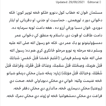
Updated: 29/09/2021
Editorial
مسلمان ځوان ته خطاب کول دنورو خلکو څخه توپیر کوي؛ ځکه
دځوانۍ دور د لوړهمتۍ ، حماسیت او جذبي، او دقربانۍ او ایثار
دوردی، ځوان دسبا ورځې آرزو ده ، هغه دامت لویه سرمایه ده،
دامت طاقت او قوت دی، داسلام په منطق کې دځوانۍ عمر
دمسؤولیتونو یو ډک عمر دی، ځکه خو رسول الله صلی الله علیه
وسلم دغه مرحله په نورو مرحلو ځانګړي کړې هم ده؛ رسول الله
صلی الله علیه وسلم فرمایی: (اغْتَنِمْ خَمْسًا قَبْلَ خَمْسٍ: شَبَابَكَ
قَبْلَ هَرَمِكَ، وَصِحَّتَكَ قَبْلَ سَقَمِكَ، وَغِنَاكَ قَبْلَ فَقْرِكَ، وَفَرَاغَكَ قَبْلَ
شُغْلِكَ، وَحَيَاتَكَ قَبْلَ مَوْتِكَ) ژباړه: پنځه شیان مخکې دپنځو شیانو
څخه غنیمت وګڼه: ځواني دي مخکې دبوډاولي څخه، صحت دي
(روغتیا) مخکې دبیمارۍ څخه، مالداري دي مخکې دفقر څخه،
فراغت دي مخکې دمشغولتیا څخه او ژوند دي مخکې دمرګ څخه.