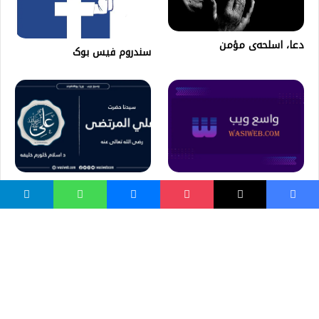
دعا، اسلحه‌ی مؤمن
سندروم فیس بوک
Tawa chicken
د حضرت علي -رض- ژوندلیک
واسع ویب
کور پاڼه