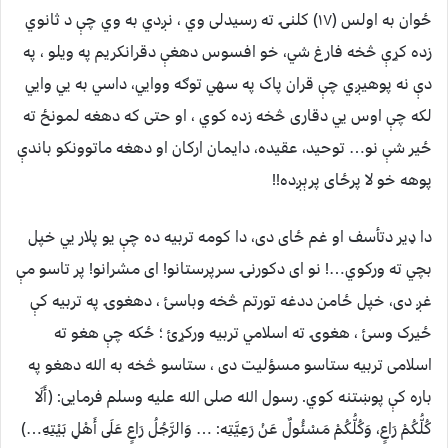
ځوان به اولس (۱۷) کلنۍ ته رسيدلی وي ، نږدي به وي چې د ثانوي
زده کړې څخه فارغ شي، خو افسوس دهغې دقرانکریم په ویلو ، په
دې نه پوهيږي چې قران پاک په سهي توګه ووايي، داسي به يي وايي
لکه چې اوس يي دقاری څخه زده کوي ، او حتی که دهغه لمونځ ته
ځیر شې نو… توحید، عقیده، دایمان ارکان او دهغه ماتوونکو باندې
پوهه خو لا پرځای پرېږده!!
دا ډير دتأسف او غم ځای دی، دا کومه تربیه ده چې یو پلار يي خپل
بچي ته ورکوي…! نو ای دکورنۍ سرپرستانو! ای مشرانو! پر تاسو مې
غږ دی، خپل ځامن ددغه تورتم څخه وباسئ ، دهغوۍ په تربیه کې
ځیرک وسئ ، هغوۍ ته اسلامي تربیه ورکړئ ؛ ځکه چې هغو ته
اسلامی تربیه ستاسو مسؤلیت دی ، ستاسو څخه به الله دهغو په
باره کې پوښتنه کوي. رسول الله صلی الله علیه وسلم فرمایی: (أَلَا
كُلُّكُمْ رَاعٍ، وَكُلُّكُمْ مَسْئُولٌ عَنْ رَعِيَّتِه: … وَالرَّجُلُ رَاعٍ عَلَى أَهْلِ بَيْتِهِ…)