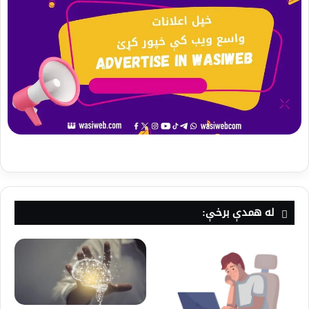
له همدې برخې: