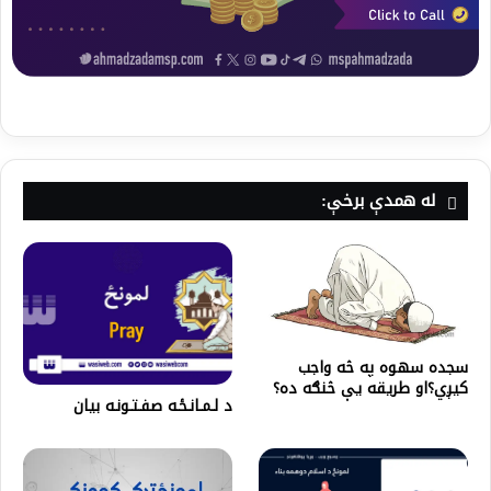
له همدې برخې:
سجده سهوه په څه واجب
کیږي؟او طریقه یې څنګه ده؟
د لـمـانـځـه صفـتـونـه بیان