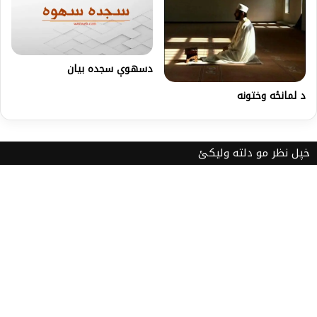
دسهوې سجده بیان
د لمانځه وختونه
خپل نظر مو دلته ولیکئ