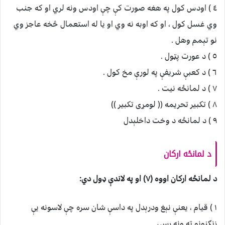
٤ ) اودس کول په هغه صورت کې چې اودس ونه لري او که جنب
وي غسل کول ، او که اوبه نه وي او يا له استعمال څخه عاجز وي
نو تېمم وهل .
٥ ) د عورت پټول .
٦ ) د کعبې شريفې په لورې مخ کول .
٧ ) د لمانځه نيت .
٨ ) تکبير تحريمه (( لومړی تکبير ))
٩ ) د لمانځه د وخت داخلېدل
د لمانځه ارکان
د لمانځه ارکان اووه (۷) او په لاندې ډول دي:
١ ) قيام ، يعنې نېغ ودرېدل په داسې شان سره چې لاسونه يې
زنګنونو ته ونه رسي .