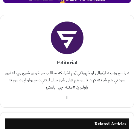
Editorial
د واسع ویب د لیکوالۍ او خپرونکي ټیم لخوا. که مطالب مو خوښ شوي وي، له نورو
سره یې هم شریکه کړئ. تاسو هم کولی شئ خپلې لیکنې د خپرولو لپاره موږ ته
راولېږئ. #مننه_چې_یاستئ
Related Articles