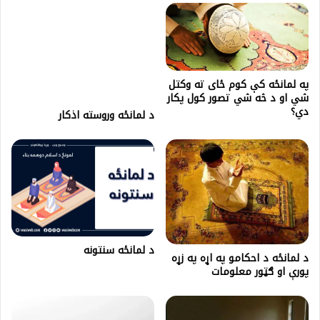
په لمانځه کې کوم ځای ته وکتل
شي او د څه شي تصور کول پکار
دي؟
د لمانځه وروسته اذکار
د لمانځه سنتونه
د لمانځه د احکامو په اړه په زړه
پورې او ګټور معلومات