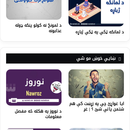
د لمونځ نه کولو پنځه ډوله
عذابونه
د لمانځه ټکي په ټکي ژباړه
ښايي خوښ مو شي
ایا غواړئ چې په زړښت کې هم
شتمن پاتې شئ ؟ | غږ
د نوروز په هکله څه مفصل
معلومات