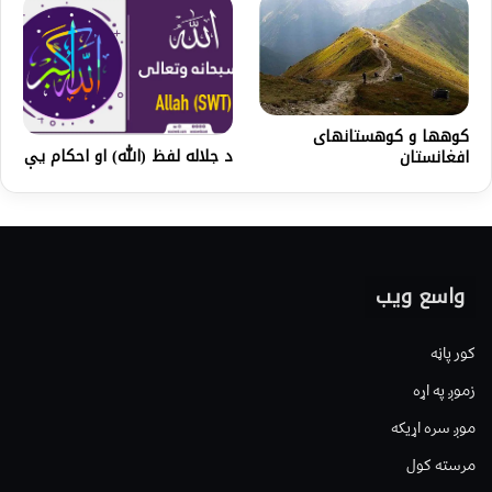
کوهها و کوهستانهای
د جلاله لفظ (الله) او احکام یې
افغانستان
واسع ویب
کور پاڼه
زموږ په اړه
موږ سره اړیکه
مرسته کول