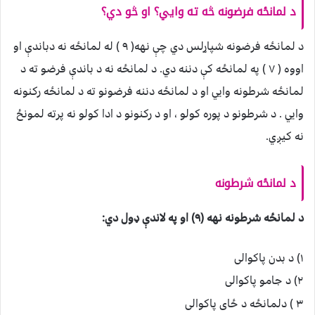
د لمانځه فرضونه څه ته وايي؟ او څو دي؟
د لمانځه فرضونه شپاړلس دي چې نهه( ٩ ) له لمانځه نه دباندې او
اووه ( ٧ ) په لمانځه کې دننه دي. د لمانځه نه د باندې فرضو ته د
لمانځه شرطونه وايي او د لمانځه دننه فرضونو ته د لمانځه رکنونه
وايي . د شرطونو د پوره کولو ، او د رکنونو د ادا کولو نه پرته لمونځ
نه کيږي.
د لمانځه شرطونه
د لمانځه شرطونه نهه (۹) او په لاندې ډول دي:
١) د بدن پاکوالی
٢
) د جامو پاکوالی
٣ ) دلمانځه د ځای پاکوالی