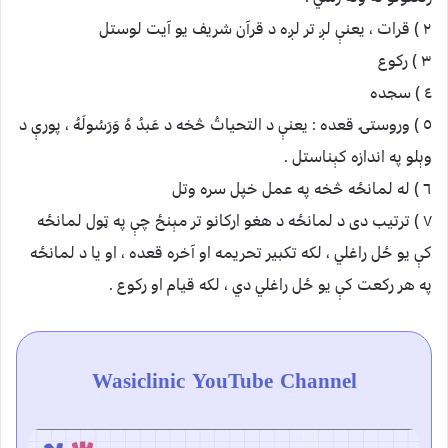
٢ ) قرات ، يعنې لږ تر لږه د قرآن شريف يو آيت لوستل
٣ ) رکوع
٤ ) سجده
٥ ) وروستۍ قعده : يعنې د التحياتُ څخه د عَبدُ هُ وَرَسُولَهُ ، پورې د
وېلو په اندازه کېناستل .
٦ ) له لمانځه څخه په عمل خپل سره وتل
٧ ) ترتيب دی د لمانځه د هغو ارکانو تر مېنځ چې په ټول لمانځه
کې يو ځل راغلي ، لکه تکبير تحريمه او آخره قعده ، او يا د لمانځه
په هر رکعت کې يو ځل راغلي دي ، لکه قيام او رکوع .
Wasiclinic YouTube Channel