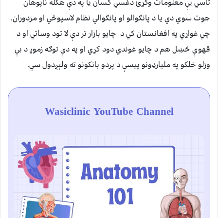
تاسي يې معلومات وكړئ دغسي كسان يا په دې هكله ناپوهان
جوت سوي دي يا د پانګوالو او پانګوالي نظام لاسپوڅي او مزدوران.
چي غواړي په افغانستان كي د چايو بازار تر دې لا تود وساتي او د
قهوې څښل هم د چايو غوندي دود كړي او په دې توګه زموږ د بې
وزلو خلكو په مليارډونو پيسې د پردو بانكونو ته ولېږدول سي.
Wasiclinic YouTube Channel