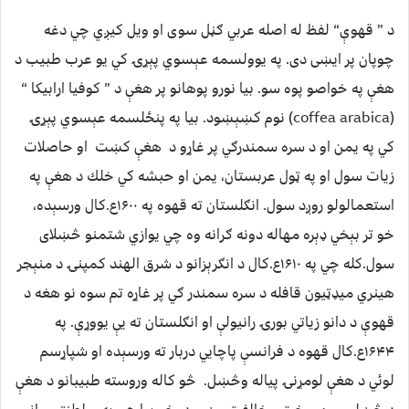
د ” قهوې“ لفظ له اصله عربي ګڼل سوى او ويل كيږي چي دغه
چوپان پر ايښى دى. په يوولسمه عېسوي پېړۍ كي يو عرب طبيب د
هغې په خواصو پوه سو. بيا نورو پوهانو پر هغې د ” كوفيا ارابيكا “
(coffea arabica) نوم كښېښود. بيا په پنځلسمه عېسوي پېړۍ
كي په يمن او د سره سمندرګي پر غاړو د هغې كښت او حاصلات
زيات سول او په ټول عربستان، يمن او حبشه كي خلك د هغې په
استعمالولو روږد سول. انګلستان ته قهوه په ۱۶۰۰ع.كال ورسېده،
خو تر بېخي ډېره مهاله دونه ګرانه وه چي يوازي شتمنو څښلاى
سول.كله چي په ۱۶۱۰ع.كال د انګرېزانو د شرق الهند كمپنۍ د منېجر
هينري ميډټيون قافله د سره سمندر ګي پر غاړه تم سوه نو هغه د
قهوې د دانو زياتي بورۍ رانيولې او انګلستان ته يې يووړې. په
۱۶۴۴ع.كال قهوه د فرانسې پاچايي دربار ته ورسېده او شپاړسم
لوئي د هغې لومړنۍ پياله وڅښل. څو كاله وروسته طبيبانو د هغې