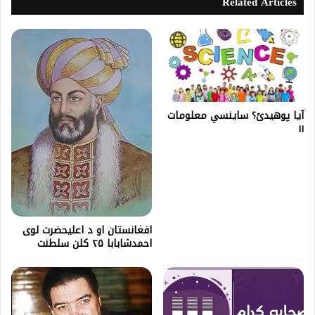
Related Articles
آیا پوهیدئ؟ ساینسي معلومات
۱۱
افغانستان او د اعليحضرت لوی
احمدشابابا ۲۵ كلن سلطنت