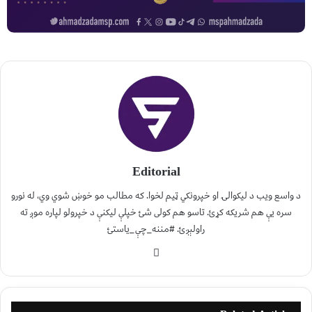
Editorial
د واسع ویب د لیکوالۍ او خپرونکي ټیم لخوا. که مطالب مو خوښ شوي وي، له نورو
سره یې هم شریکه کړئ. تاسو هم کولی شئ خپلې لیکنې د خپرولو لپاره موږ ته
راولېږئ. #مننه_چې_یاستئ