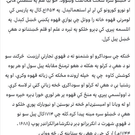
د څښلو سره سخت مخالفت وښوود. خو بيا هم په سلطنتي ماڼۍ
او نورو كورونو كي لږ لږ استعمالېدل. په ۱۶۵۴ع.كال په پاريس كي
لومړنۍ قهوه خانه را ووتل چي يوازي قهوه پكښي څښل كېدل. په
اتلسمه پېړۍ كي ډېرو خلكو په تېره د علم او قلم څښتنانو د هغې
څښل پيل كړل.
څنګه چي سوداګرو او شتمنو ته د قهوې تجارتي ارزښت څرګند سو
نو د هغې د كرلو په هكله د هغو ترمنځ مقابله پيل سول او هر يوه
كوشش كاوه چي په خپله اړونده مځكه كي زياته قهوه وكري، او په
رشتيا يې د هغې له كرلو او سوداګرۍ څخه زياتي ګټي تر لاسه كړې.
د اوولسمي پېړۍ په منځ كي قهوه پر هر لوري خورا ډېره خپره سوه
او له ويانا او اميسټرډام څخه تر بوسټن او نيويارك پوري خلكو د
هغې د څښلو سره مينه پيدا كړه.كله چي ۱۷۱۴كال پيل سو نو
د قهوې شهرت د انګرېزانو ډېر ډنګرشاعرالكزانډر پوپ (۱۶۸۸ ـ
۱۷۴۴م.) اړ كړ چي د هغې په ستاينه كي څه ووايي.