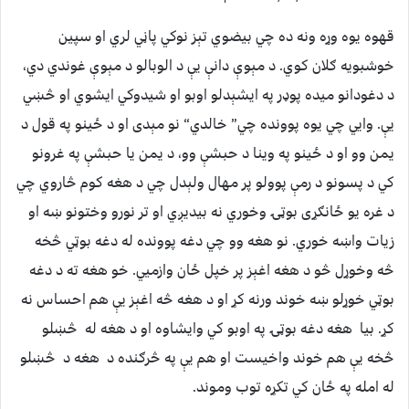
قهوه يوه وړه ونه ده چي بيضوي تېز نوكي پاڼي لري او سپين
خوشبويه ګلان كوي. د مېوې دانې يې د الوبالو د مېوې غوندي دي،
د دغودانو ميده پوډر په ايشېدلو اوبو او شيدوكي ايشوي او څښي
يې. وايي چي يوه پوونده چي” خالدي“ نو مېدى او د ځينو په قول د
يمن وو او د ځينو په وينا د حبشې وو، د يمن يا حبشې په غرونو
كي د پسونو د رمې پوولو پر مهال ولېدل چي د هغه كوم څاروي چي
د غره يو ځانګړى بوټۍ وخوري نه بيديږي او تر نورو وختونو ښه او
زيات واښه خوري. نو هغه وو چي دغه پوونده له دغه بوټي څخه
څه وخوړل څو د هغه اغېز پر خپل ځان وازميي. خو هغه ته د دغه
بوټي خوړلو ښه خوند ورنه كړ او د هغه څه اغېز يې هم احساس نه
كړ. بيا هغه دغه بوټۍ په اوبو كي وايشاوه او د هغه له څښلو
څخه يې هم خوند واخيست او هم يې په څرګنده د هغه د څښلو
له امله په ځان كي تكړه توب وموند.