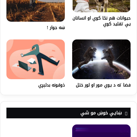
حیوانات هم نڅا کوي او انسانان
یې تقلید کوي
ښه جوار !
فضا ته د یوې مور او لور ختل
ذوقونه بدلېږي
ښايي خوښ مو شي