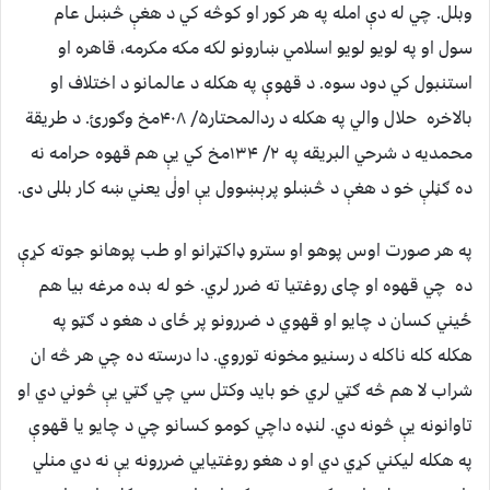
وبلل. چي له دې امله په هر كور او كوڅه كي د هغې څښل عام
سول او په لويو لويو اسلامي ښارونو لكه مكه مكرمه، قاهره او
استنبول كي دود سوه. د قهوې په هكله د عالمانو د اختلاف او
بالاخره حلال والي په هكله د ردالمحتار۵/ ۴۰۸مخ وګورئ. د طريقة
محمديه د شرحي البريقه په ۲/ ۱۳۴مخ كي يې هم قهوه حرامه نه
ده ګڼلې خو د هغې د څښلو پرېښوول يې اولٰى يعني ښه كار بللى دى.
په هر صورت اوس پوهو او سترو ډاكټرانو او طب پوهانو جوته كړې
ده چي قهوه او چاى روغتيا ته ضرر لري. خو له بده مرغه بيا هم
ځيني كسان د چايو او قهوي د ضررونو پر ځاى د هغو د ګټو په
هكله كله ناكله د رسنيو مخونه توروي. دا درسته ده چي هر څه ان
شراب لا هم څه ګټي لري خو بايد وكتل سي چي ګټي يې څوني دي او
تاوانونه يې څونه دي. لنډه داچي كومو كسانو چي د چايو يا قهوې
په هكله ليكني كړي دي او د هغو روغتيايي ضررونه يې نه دي منلي