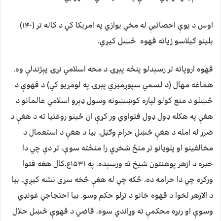
اوس د يوې احصائيې له مخي يوازي په امريكا كي د كاله تر (۱۴۰)
بلينو ګيلاسو زياته قهوه څښل كيږي.
قهوه اروپاته تر رسېدلو پنځه پېړۍ د مخه اسلامي نړۍ پېژندلې وه.
هماغه مهال (د لسمي سپوږميزي پېړۍ په لومړيو كي) د قهوې د
څښلو د منع كولو لپاره كوښښونه وسول ډېرو اسلامي عالمانو د
هغې په هكله ډول ډول فتواوي ور كړې ان ځينو روغتيا ته د هغې د
ضرر له امله د هغې څښل حرام وګڼل. بيا د هغې د استعمال د
مخالفينو او پلويانو تر منځ شخړي را منځته سوې، تر دې چي دا
خبره د ازهر پوهنتون شيخ ته ورسېده. په ۱۵۳۱ع.كال هغه فتوا
وركړه چي دا حرامه ده، ځكه چي له هغې څخه سړى نشه كيږي. بيا
د الازهر لخوا د قهوه خانو د تړلو حكم وسو. بيا احتجاجي غونډي
وسوې او ربړه محكمې ته وړاندي سوه. قاضي د قهوې څښل حلال