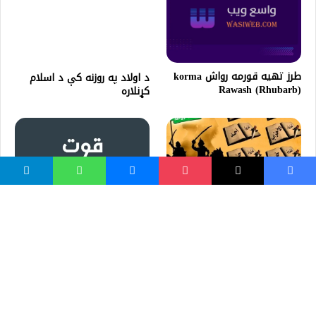
طرز تهيه قورمه رواش korma
د اولاد په روزنه کې د اسلام
Rawash (Rhubarb)
کړنلاره
د رسول الله (ص) غزاوې
راه های تقویت اراده
واسع ویب