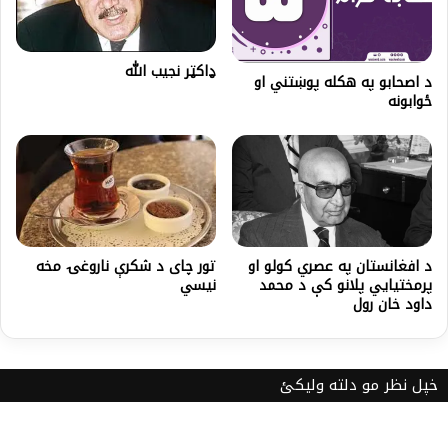
ډاکټر نجيب الله
د اصحابو په هكله پوښتني او
ځوابونه
تور چای د شکرې ناروغۍ مخه
د افغانستان په عصري کولو او
نیسي
پرمختیايي پلانو کې د محمد
داود خان رول
خپل نظر مو دلته ولیکئ