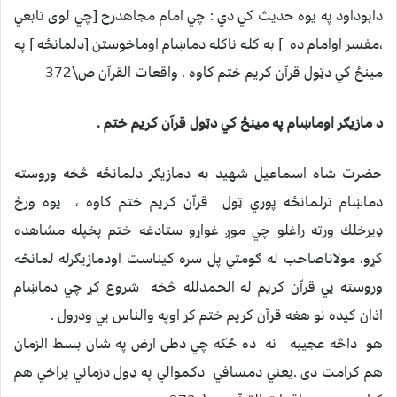
دابوداود په يوه حديث كي دي : چي امام مجاهدرح [چي لوی تابعي
،مفسر اوامام ده ] به كله ناكله دماښام اوماخوستن [دلمانځه ] په
مينځ كي دټول قراّن كريم ختم كاوه . واقعات القراّن ص\372
د مازيګر اوماښام په مينځ كي دټول قرآن كريم ختم .
حضرت شاه اسماعيل شهيد به دمازيګر دلمانځه څخه وروسته
دماښام ترلمانځه پوري ټول قراّن كريم ختم كاوه ، يوه ورځ
ډيرخلك ورته راغلو چي موږ غواړو ستادغه ختم پخپله مشاهده
كړو، مولاناصاحب له ګومتي پل سره كيناست اودمازيګرله لمانځه
وروسته يي قراّن كريم له الحمدلله څخه شروع كړ چي دماښام
اذان كيده نو هغه قراّن كريم ختم كړ اوپه والناس يي ودرول .
هو داڅه عجیبه نه ده ځکه چي دطى ارض په شان بسط الزمان
هم كرامت دى .یعني دمسافي دکموالي په ډول دزماني پراخي هم