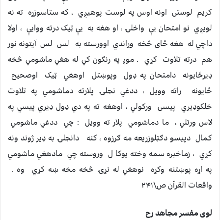
کریم لوستی اونه اوس په لوست پوهیږي ، که ستاسوزړه ته نه
لویږي نو امتحان یې واخلۍ ، او هغه به یې ټیک درته ووایې ، اولا
داچي له هغه ځای څخه وړاندي اوورسته به لس لس آیتونه نور
هم درته تلاوت کړي . موږ په رنګون کي له هغي ماشومي څخه
ډیرځایونه دامتحان په ډول وپوښتل اوهغي ټیک اوصحیح
ځایونه راته وویل ، ددغي نجلۍ پلارته دماشومي په تلاوت
خلکوډیري پیسی ورکولي ، اوهغه ته په دي ډول ډیري پیسي په
لاس ورتلي ، ما دماشومي پلار ته وویل : چي ددغي ماشومي
کمال دپیسو دګټلوزریعه مه ګرزوه ، کنه دانجلۍ به ډیر ژوند ونه
کړي ، زماخبره سمه وخته یوکا ل وروسته چي مادهغي ماشومي
په اړه پوښتنه وکړه نوهغي له نړۍ څخه مخه ښه کړي وه .
واقعات القرآن ص\۲۴۱
لوى مفسر مجاهد رح