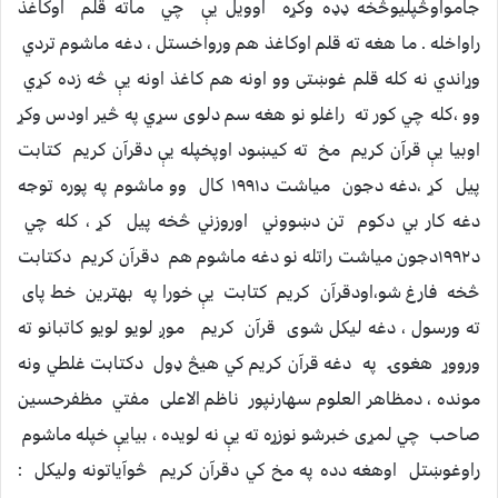
جامواوڅپلیوڅخه ډډه وکړه اوویل یې چي ماته قلم اوکاغذ
راواخله . ما هغه ته قلم اوکاغذ هم ورواخستل ، دغه ماشوم تردي
وړاندي نه کله قلم غوښتی وو اونه هم کاغذ اونه یې څه زده کړي
وو ،کله چي کور ته راغلو نو هغه سم دلوی سړي په څیر اودس وکړ
اوبیا یې قرآن کریم مخ ته کیښود اوپخپله یې دقرآن کریم کتابت
پیل کړ ،دغه دجون میاشت د۱۹۹۱ کال وو ماشوم په پوره توجه
دغه کار بي دکوم تن دښووني اوروزني څخه پیل کړ ، کله چي
د۱۹۹۲دجون میاشت راتله نو دغه ماشوم هم دقرآن کریم دکتابت
څخه فارغ شو،اودقرآن کریم کتابت یې خورا په بهترین خط پای
ته ورسول ، دغه لیکل شوی قرآن کریم موږ لویو لویو کاتبانو ته
ورووړ هغوۍ په دغه قرآن کریم کي هیڅ ډول دکتابت غلطي ونه
مونده ، دمظاهر العلوم سهارنپور ناظم الاعلی مفتي مظفرحسین
صاحب چي لمړی خبرشو نوزړه ته یې نه لویده ، بیایې خپله ماشوم
راوغوښتل اوهغه دده په مخ کي دقرآن کریم څوآیاتونه ولیکل :