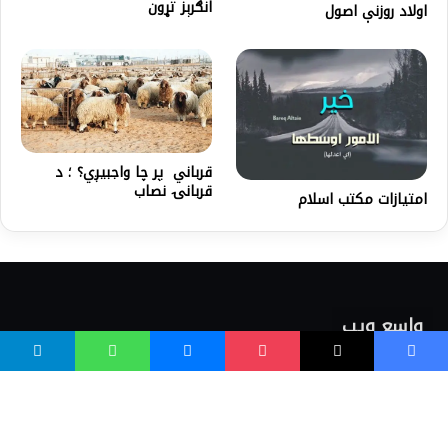
انګرېز تړون
اولاد روزنې اصول
قرباني پر چا واجبيږي؟ ؛ د
قربانۍ نصاب
امتیازات مکتب اسلام
واسع ویب
کور پاڼه
زموږ په اړه
موږ سره اړیکه