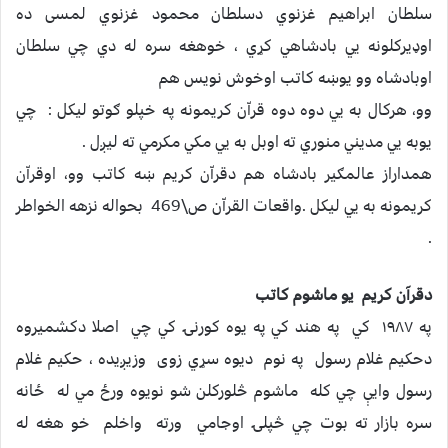
سلطان ابراهيم غزنوي دسلطان محمود غزنوي لمسى ده
اوډيركلونه يي بادشاهي كړي ، خوهغه سره له دي چي سلطان
اوبادشاه وو يوښه كاتب اوخوش نويس هم
وو، هركال به يي دوه دوه قراّن كريمونه په خپلو ګوتو ليكل : چي
يوبه يي مديني منوري ته اوبل به يي مكي مكرمي ته ليږل .
همداراز عالمګير بادشاه هم دقراّن كريم ښه كاتب وو، اوقراّن
كريمونه به يي ليكل .واقعات القراّن ص\469 بحواله نزهه الخواطر
.
دقرآن کریم یو ماشوم کاتب
په ۱۹۸۷ کي په هند کي په یوه کورنۍ کي چي اصلا دکشمیروه
دحکیم غلام رسول په نوم دیوه سړي زوی وزیږیده ، حکیم غلام
رسول وایې چي کله ماشوم څلورکلن شو نویوه ورځ مي له ځانه
سره بازار ته بوت چي څپلۍ اوجامي ورته واخلم خو هغه له