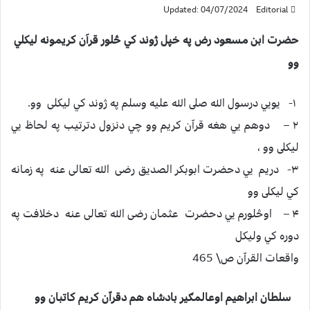
Updated: 04/07/2024
Editorial
حضرت ابن مسعود رض په خپل ژوند كي څلور قرآن كريمونه ليكلي
وو
۱- يويي درسول الله صلى الله عليه وسلم په ژوند كي لیکلی وو.
۲ – دوهم يي هغه قراّن كريم وو چي دنزول دترتيب په لحاظ يي
ليكلى وو ،
۳- دريم يي دحضرت ابوبكر الصديق رضی الله تعالی عنه په زمانه
كي ليكلى وو
۴ – اوڅلورم يي دحضرت عثمان رضی الله تعالی عنه دخلافت په
دوره كي وليكل
واقعات القراّن ص\ 465
سلطان ابراهيم اوعالمګير بادشاه هم دقراّن كريم كاتبان وو