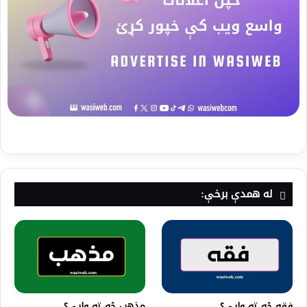
له همدې برخې:
فقه څه ته وايي؟
مذهب څه ته وايي؟