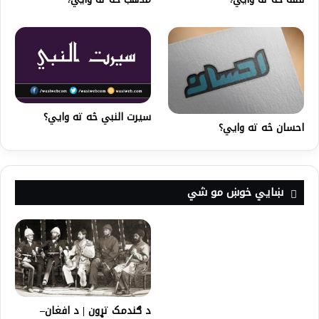
سیرت النبي څه ته وايي؟
احسان څه ته وايي؟
ښايي خوښ مو شي
د ګندمک تړون | د افغان–