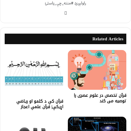
راولېږئ. #مننه_چې_یاستئ
Related Articles
قرآن تخصص در علوم عصری را
توصيه می کند
قرآن کې د کلمو او ریاضي
اړیکې| قرآن علمي اعجاز