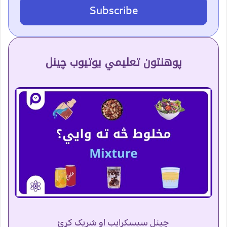
Subscribe
پوهنتون تعلیمي یوتیوب چینل
چینل سبسکرایب او شریک کړئ