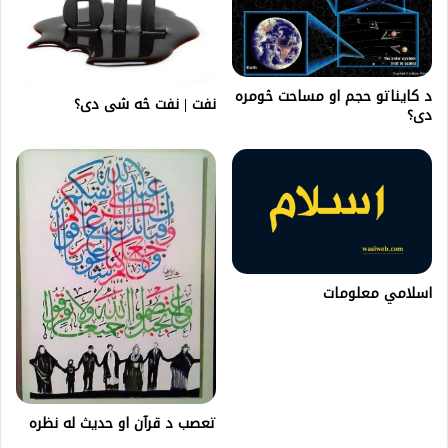
د کایناتو حجم او مساحت څومره
نفت | نفت څه شی دی؟
دی؟
اسلامي معلومات
تعصب د قرآن او حدیث له نظره