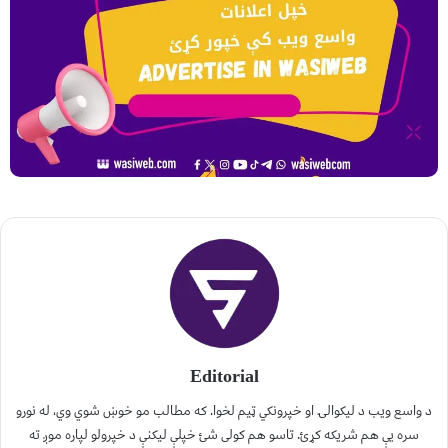
Editorial
د واسع ویب د لیکوالۍ او خپرونکي ټیم لخوا. که مطالب مو خوښ شوي وي، له نورو
سره یې هم شریکه کړئ. تاسو هم کولی شئ خپلې لیکنې د خپرولو لپاره موږ ته