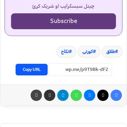
چینل سبسکرایب او شریک کړئ
Subscribe
طلاق
کورنۍ
نکاح
Copy URL