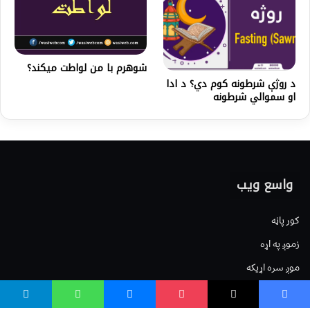
شوهرم با من لواطت میکند؟
د روژې شرطونه کوم دي؟ د ادا
او سموالي شرطونه
واسع ویب
کور پاڼه
زموږ په اړه
موږ سره اړیکه
مرسته کول