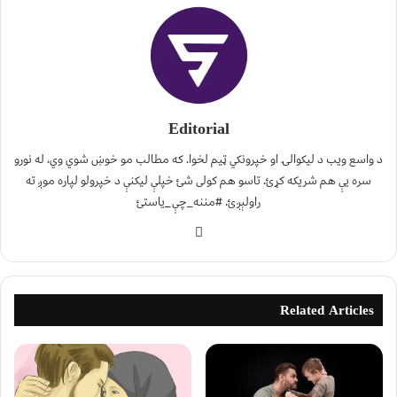
Editorial
د واسع ویب د لیکوالۍ او خپرونکي ټیم لخوا. که مطالب مو خوښ شوي وي، له نورو
سره یې هم شریکه کړئ. تاسو هم کولی شئ خپلې لیکنې د خپرولو لپاره موږ ته
راولېږئ. #مننه_چې_یاستئ
Related Articles