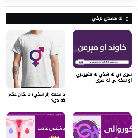
له همدې برخې:
سړی بې له ښځې نه بشپړيږي
او ښځه بې له سړي
د مخنث (نر ښځي) د نکاح حکم
څه دی؟