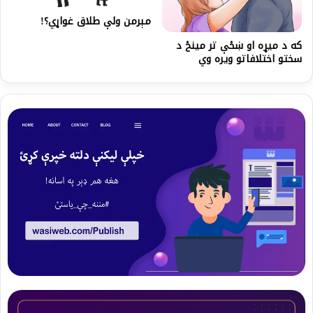
مېرمن ولې طلاق غواړي؟!
که د ميړه او ښځې تر مينځ د
سختو اختلافاتو ويره وي