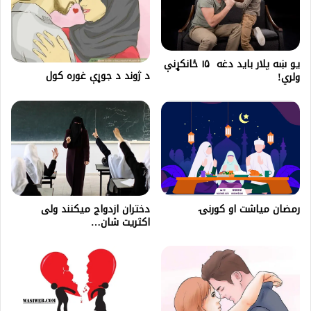
یو ښه پلار باید دغه ۱۵ ځانکړنې
د ژوند د جوړې غوره كول
ولري!
رمضان میاشت او کورنۍ
دختران ازدواج میکنند ولی
اکثریت‌ شان…