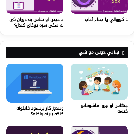
د کوروالي یا جماع آداب
د حيض او نفاس په دوران کې
له ښځی سره يوځای کېدل؟
ښايي خوښ مو شي
چنګاښ او بیزو- ماشومانو
وینډوز کار پرېښود فایلونه
کیسه
څنګه بېرته واخلم؟