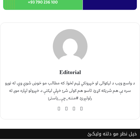
Editorial
د واسع ویب د لیکوالۍ او خپرونکي ټیم لخوا. که مطالب مو خوښ شوي وي، له نورو
سره یې هم شریکه کړئ. تاسو هم کولی شئ خپلې لیکنې د خپرولو لپاره موږ ته
راولېږئ. #مننه_چې_یاستئ
خپل نظر مو دلته ولیکئ