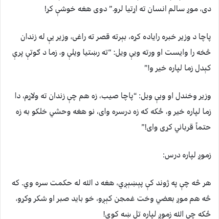
دی، موږ سالم انسان ته اړتیا لرو.” دوی هغه خوشې کړ!
پاچا د وزیر خبره رایاده کړه، بېرته قصر ته راغی، وزیر یې له زندان
څخه را وایست او ورته ویې ویل: “ته رښتیا ویلې و، زما د ګوتې پرې
کېدل زما لپاره خیر و!”
وزیر وخندل او ویې ویل: “پاچا صیب، زه هم چې زندان ته ولاړم، دا
زما لپاره خیر و، ځکه که زه درسره وای، نو هغه وحشي خلکو به زه
حتماً قرباني کړی وای!”
زموږ لپاره درس:
هر څه چې په ژوند کې پېښېږي، هغه د الله له حکمت سره وي. که
څه هم موږ بعضي وخت غمجن کېږو، خو باید صبر او شکر وکړو،
ځکه چې الله زموږ لپاره تل ښه کوي!