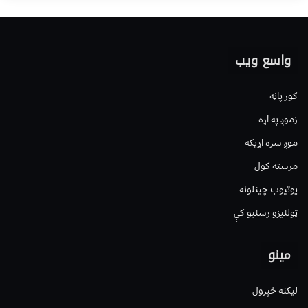
واسع ویب
کور پاڼه
زموږ په اړه
موږ سره اړیکه
مرسته کول
یوتیوب چینلونه
ټولنیزو رسنیو کې
مینو
لیکنه خپرول