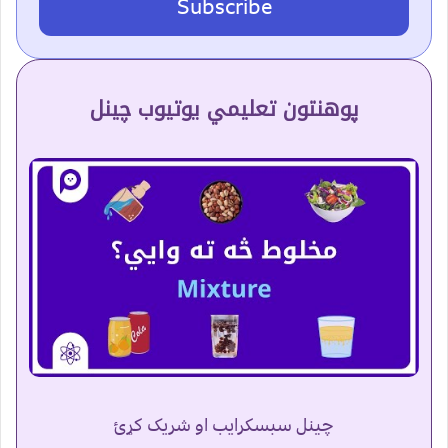
Subscribe
پوهنتون تعلیمي یوتیوب چینل
چینل سبسکرایب او شریک کړئ