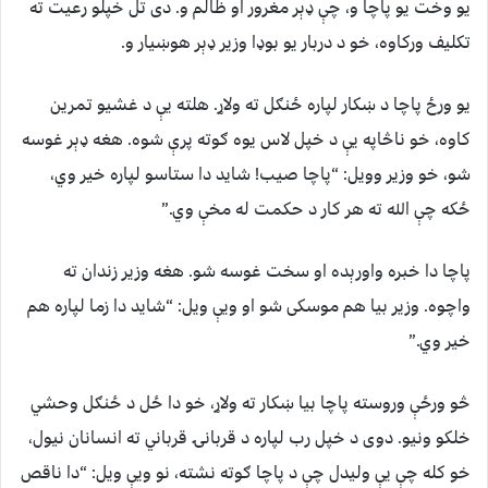
یو وخت یو پاچا و، چې ډېر مغرور او ظالم و. دی تل خپلو رعیت ته
تکلیف ورکاوه، خو د دربار یو بوډا وزیر ډېر هوښیار و.
یو ورځ پاچا د ښکار لپاره ځنګل ته ولاړ. هلته یې د غشیو تمرین
کاوه، خو ناڅاپه یې د خپل لاس یوه ګوته پرې شوه. هغه ډېر غوسه
شو، خو وزیر وویل: “پاچا صیب! شاید دا ستاسو لپاره خیر وي،
ځکه چې الله ته هر کار د حکمت له مخې وي.”
پاچا دا خبره واورېده او سخت غوسه شو. هغه وزیر زندان ته
واچوه. وزیر بیا هم موسکی شو او ویې ویل: “شاید دا زما لپاره هم
خیر وي.”
څو ورځې وروسته پاچا بیا ښکار ته ولاړ، خو دا ځل د ځنګل وحشي
خلکو ونیو. دوی د خپل رب لپاره د قربانۍ قرباني ته انسانان نیول،
خو کله چې یې ولیدل چې د پاچا ګوته نشته، نو ویې ویل: “دا ناقص