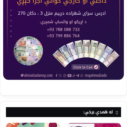
له همدې برخې: