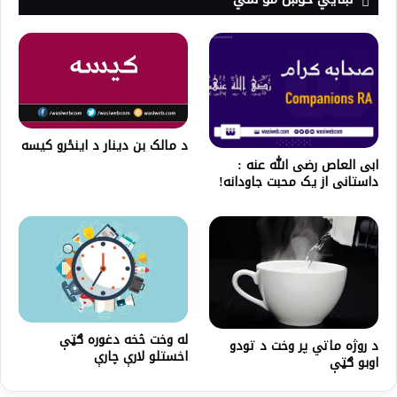
د مالک بن دینار د اینځرو کیسه
ابی العاص رضی الله عنه :
داستانی از یک محبت جاودانه!
له وخت څخه دغوره ګټې
د روژه ماتي پر وخت د تودو
اخستلو لارې چارې
اوبو ګټې