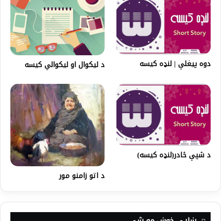
دوه پیغلې | لنډه کیسه
د لیکوال او لیکوالي کیسه
د شپې څادر(لنډه کیسه)
د اتو زامنو مور
ښايي خوښ مو شي