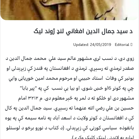
د سید جمال الدین افغاني لنډ ژوند ليک
Updated: 24/05/2019
Editorial
زوی دی، د نسب لړۍ مشهور عالم سيد علي محمد جمال الدين د
صفدر ترمذي ته رسېږي. ترمذي د افغانستان په قندز کې زېږېدلی او
بونير کې وفات استاد حبيبي او مرحوم محمد امين خوږياڼی وايي
چې په کونړ 6او خښ شوی، او بيا يې نسب کې په “پير بابا”
مشهور دی او خلکو ته د لمر په څېر معلوم دی. م ۳۲۱۲ امام
حسين بن علي رضي الله عنهما ته رسېږي. سيد جمال الدين په کال
کې د افغانستان د کونړ ولايت د اسعد آباد په نامه سيمه کې په يوه
بانفوذه سياسي کورنۍ کې زېږېدلی. (د کتاب د نورو برخو د لوستلو
لپاره په لاندنی لینک کلیک وکری).