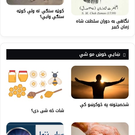
کوټه سنګي ته ولې کوټه
سنګي وايي؟
نگاهی به دوران سلطنت شاه
زمان کبیر
ښايي خوښ مو شي
شخصیتونه په څوکرښو کې
شات څه شی دی؟