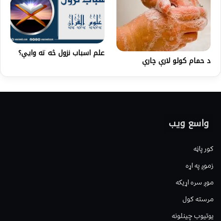
علم اسباب نزول څه ته وايي؟
د حمام کولو لارې چارې
واسع ویب
کور پاڼه
زموږ په اړه
موږ سره اړیکه
مرسته کول
یوتیوب چینلونه