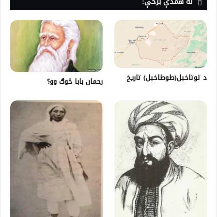
له همدې برخې:
د توتاخېل(طوطاخېل) تاریخ
رحمان بابا څوګ وو؟