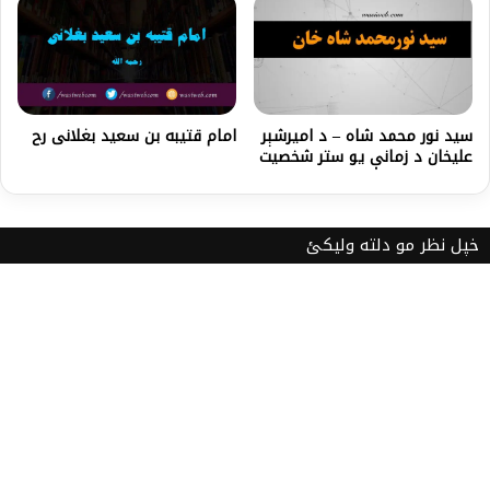
امام قتيبه بن سعيد بغلانی رح
سيد نور محمد شاه – د اميرشېر
عليخان د زمانې يو ستر شخصيت
خپل نظر مو دلته ولیکئ