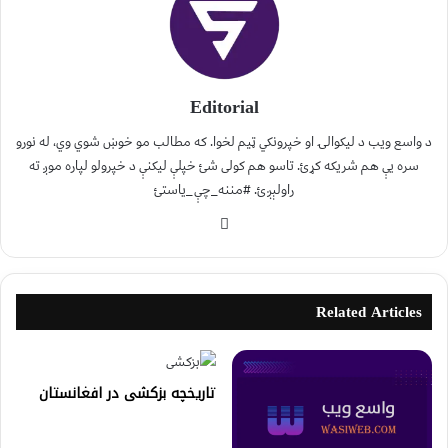
Editorial
د واسع ویب د لیکوالۍ او خپرونکي ټیم لخوا. که مطالب مو خوښ شوي وي، له نورو
سره یې هم شریکه کړئ. تاسو هم کولی شئ خپلې لیکنې د خپرولو لپاره موږ ته
راولېږئ. #مننه_چې_یاستئ
Related Articles
تاریخچه بزکشی در افغانستان