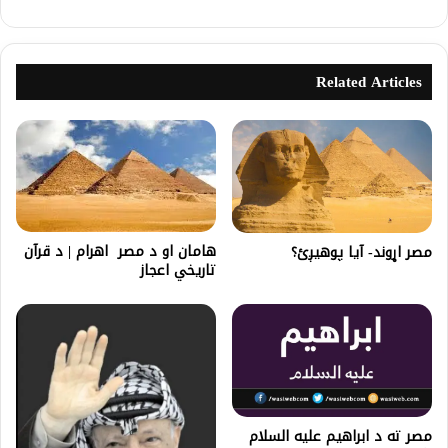
Related Articles
هامان او د مصر اهرام | د قرآن
مصر اړوند- آیا پوهیږئ؟
تاریخي اعجاز
مصر ته د ابراهيم علیه السلام