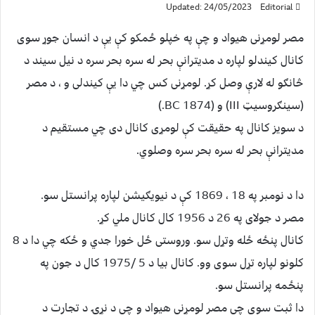
Updated: 24/05/2023
Editorial
مصر لومړنی هیواد و چې په خپلو ځمکو کې یې د انسان جوړ سوی
کانال کیندلو لپاره د مدیترانې بحر له سره بحر سره د نیل سیند د
څانګو له لارې وصل کړ. لومړنی کس چي دا یې کیندلی و ، د مصر
(سینګروسیټ III) و (1874 BC.)
د سویز کانال په حقیقت کې لومړی کانال دی چي مستقیم د
مدیترانې بحر له سره بحر سره وصلوي.
دا د نومبر په 18 ، 1869 کې د نیویګیشن لپاره پرانستل سو.
مصر د جولای په 26 د 1956 کال کانال ملي کړ.
کانال پنځه ځله وتړل سو. وروستی ځل خورا جدي و ځکه چي دا د 8
کلونو لپاره تړل سوی وو. کانال بیا د 5 /1975 کال د جون په
پنځمه پرانستل سو.
دا ثبت سوې چي مصر لومړنی هیواد و چي د نړۍ د تجارت د