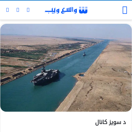
د سويز کانال