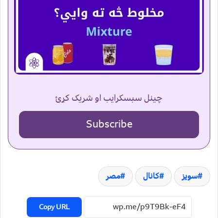
چینل سبسکرایب او شریک کړئ
Subscribe
سويز
کانال
مصر
Copy URL