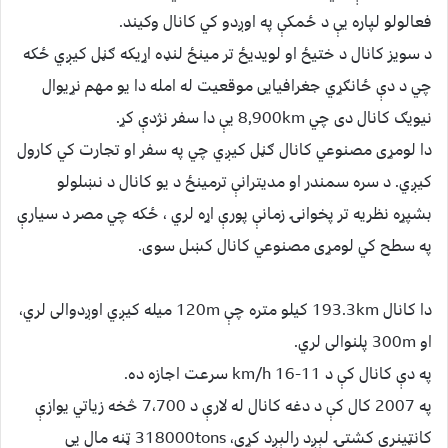
فعالولو لپاره یې د ځمکې په اوږدو کي کانال وکیند.
د سویز کانال د ختیځ او لویدیځ تر مینځ لنډه اړیکه ګڼل کیږي ځکه
چي د دې ځانګړي جغرافیایی موقعیت له امله دا یو مهم نړیوال
نیویګ کانال دی چي 8,900km يې دا سفر نژدې کړ.
دا لومړی مصنوعي کانال ګڼل کیږي چي په سفر او تجارت کي کارول
کیږي. د سره سمندر او مدیترانې ترمینځ د یو کانال د نښلولو
بشپړه نظریه تر پخوانۍ زمانې پورې اړه لري ، ځکه چي مصر د سیارې
په سطح کي لومړی مصنوعي کانال کښل سوی.
دا کانال 193.3km کيلو متره چې 120m ميله کيږي اوږدوالی لري،
او 300m پلنوالی لري.
په دې کانال کې د 11-16 km/h سرعت اجازه ده.
په 2007 کال کې د دغه کانال له لارې د 7،700 څخه زياتي يوازې
کانټينري کشتۍ لېږد رالېږد کړی، 318000tons ټنه مال يې