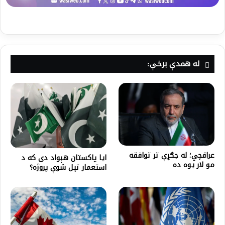
له همدې برخې:
عراقچي؛ له جګړې تر توافقه
ایا پاکستان هېواد دی که د
مو لار یوه ده
استعمار تپل شوې پروژه؟