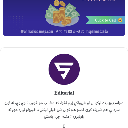
Editorial
د واسع ویب د لیکوالۍ او خپرونکي ټیم لخوا. که مطالب مو خوښ شوي وي، له نورو
سره یې هم شریکه کړئ. تاسو هم کولی شئ خپلې لیکنې د خپرولو لپاره موږ ته
راولېږئ. #مننه_چې_یاستئ