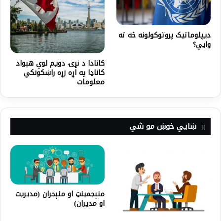
ديپلوماتيک پروتوکولونه څه ته
وايي؟
کانادا د نړۍ دويم لوي هېواد
کاناډا په اړه زړه راښکونکي
معلومات
ښايي خوښ مو شي
منېجمینټ او منېجران (مديريت
او مديران)