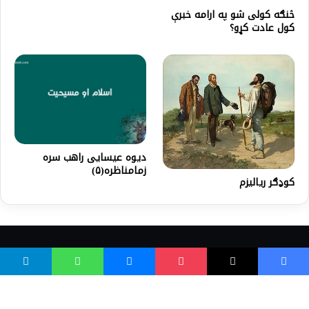
څنګه کولی شو په ارامه خبرې
کول عادت کړو؟
ديوه عيسايی راهب سره
زمامناظره(۵)
کوډګر ریالیزم
واسع ویب
کور پاڼه