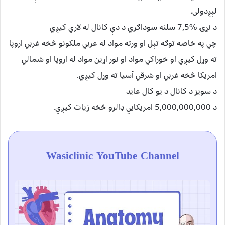
لېږدولی،
د نړۍ %7,5 سلنه سوداګري د دې کانال له لاري کيږي
چي په خاصه توګه تېل او ورته مواد له عربي ملکونو څخه غربي اروپا
ته وړل کيږي او خوراکي مواد او نور اړين مواد له اروپا او شمالي
امریکا څخه غربي او شرقي آسيا ته وړل کيږي.
د سويز د کانال د يو کال عايد
د 5,000,000,000 امريکايي ډالرو څخه زيات کيږي.
Wasiclinic YouTube Channel