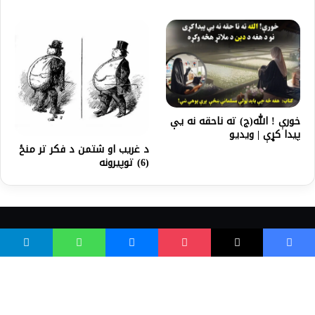
خورې ! الله(ج) ته ناحقه نه یې
پیدا کړې | ويديو
د غريب او شتمن د فکر تر منځ
(6) توپيرونه
واسع ویب
کور پاڼه
زموږ په اړه