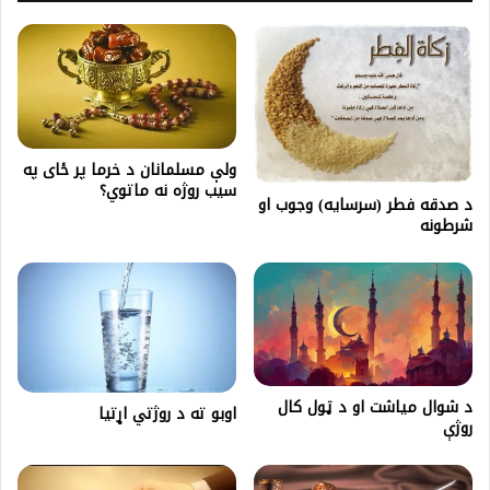
ولې مسلمانان د خرما پر ځای په
سیب روژه نه ماتوي؟
د صدقه فطر (سرسايه) وجوب او
شرطونه
د شوال مياشت او د ټول کال
اوبو ته د روژتي اړتيا
روژې