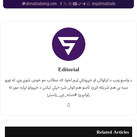
Editorial
د واسع ویب د لیکوالۍ او خپرونکي ټیم لخوا. که مطالب مو خوښ شوي وي، له نورو
سره یې هم شریکه کړئ. تاسو هم کولی شئ خپلې لیکنې د خپرولو لپاره موږ ته
راولېږئ. #مننه_چې_یاستئ
Related Articles