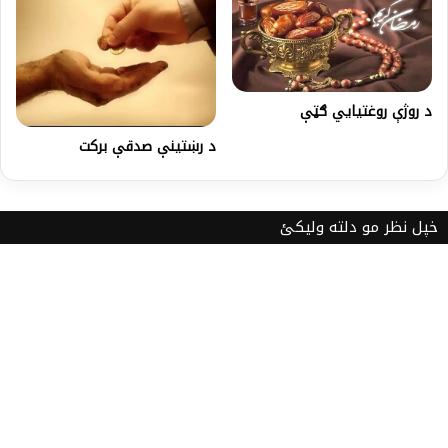
د روژې روغتيايي ګټې
د رښتینې صدقې برکت
خپل نظر مو دلته ولیکئ