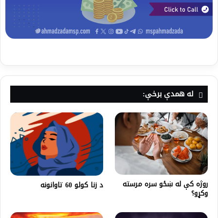
له همدې برخې:
روژه کې له ښځو سره مرسته
د زنا کولو 60 تاوانونه
وکړو؟