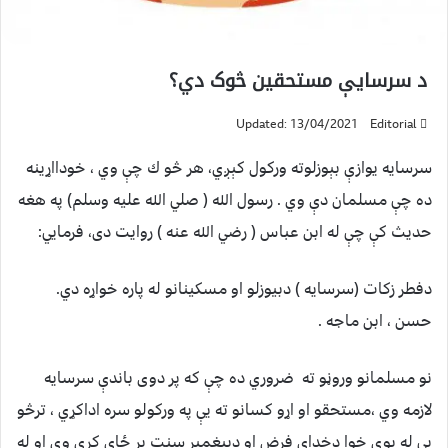
د سرسايې مستحقين څوک دي؟
Updated: 13/04/2021
Editorial
سرسايه يوازې بېوزلوته وركول كېږي، هر څو ك چې وي ، خودااړينه
ده چې مسلمان دې وي . رسول الله ( صلي الله عليه وسلم) په هغه
حديث كې چې له ابن عباس ( رضي الله عنه ) روايت دى، فرمايي:
دفطر زكات (سرسايه ) دبيوزلو او مسكينانو له پاره خواړه دي.
حسن ، ابن ماجه .
نو مسلمانو وروڼو ته ضروري ده چې كه پر دوى باندې سرسايه
لازمه وي ،مستحقو او اړو كسانو ته يې په وركولو سره اداكړي ، ترڅو
يې له يوې خوا دخداى فرض او دپيغمبر سنت پر ځاى كړي وي او له