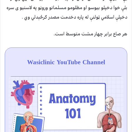
بلې خوا دخپلو بيوسو او مظلومو مسلمانو وروڼو په لاسنيو ى سره
دخپلې اسلامي ټولنې له پاره دخدمت مصدر ګرځېدلي وي .
هر صاع برابر چهار مشت متوسط است.
Wasiclinic YouTube Channel