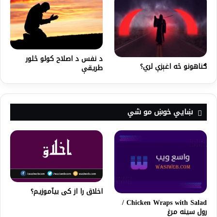
د نفس د اصلاح کولو څلور
ګناهونو څه اغېزې لري؟
طریقې
ښايي خوښ مو شي
اخلاق را از کی بیآموزیم؟
Chicken Wraps with Salad /
رول سینه مرغ