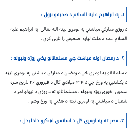
۱- په ابراهیم علیه السلام د صحیفو نزول :
د روژي مبارکي میاشتي په لومړی نیټه الله تعالی په ابراهیم علیه
السلام دده د ملت لپاره صحیفي را نازلي کړي .
۲- د رمضان اوله میاشت چي مسلمانانو پکي روژه ونیوله :
مسلمانانو په لومړي ځل د رمضان د مبارکي میاشتي په لومړي نیټه
د یکشنبي په ورځ چي د ۶۲۴ میلادي کال د فبروري ۲۶ تاریخ سره
سمون خوري روژه ونیوله . مسلمانانو ته د روژي د نیولو امر د
شعبان د میاشتي په لومړۍ نیټه د هفتي په ورځ وشو .
۳- مصر ته په لومړي ځل د اسلامي لښکرو داخلیدل :