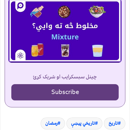
چینل سبسکرایب او شریک کړئ
Subscribe
تاریخ
تاریخي پیښې
رمضان