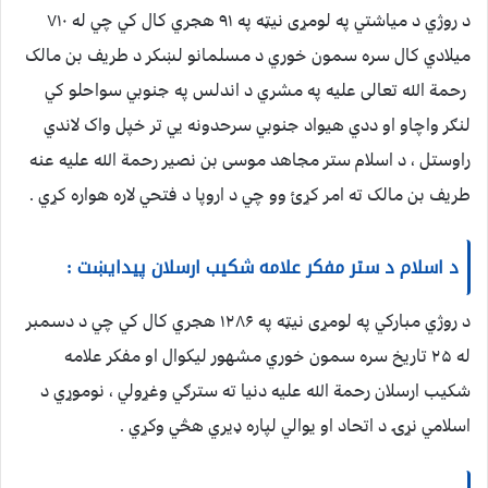
د روژي د میاشتي په لومړی نیټه په ۹۱ هجري کال کي چي له ۷۱۰
میلادي کال سره سمون خوري د مسلمانو لښکر د طریف بن مالک
رحمة الله تعالی علیه په مشري د اندلس په جنوبي سواحلو کي
لنګر واچاو او ددي هیواد جنوبي سرحدونه يي تر خپل واک لاندي
راوستل ، د اسلام ستر مجاهد موسی بن نصیر رحمة الله علیه عنه
طریف بن مالک ته امر کړئ وو چي د اروپا د فتحي لاره هواره کړي .
د اسلام د ستر مفکر علامه شکیب ارسلان پیدايښت :
د روژي مبارکي په لومړی نیټه په ۱۲۸۶ هجري کال کي چي د دسمبر
له ۲۵ تاریخ سره سمون خوري مشهور لیکوال او مفکر علامه
شکیب ارسلان رحمة الله علیه دنیا ته سترګي وغړولي ، نوموړي د
اسلامي نړۍ د اتحاد او یوالي لپاره ډیري هڅي وکړي .