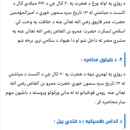
د روژي په اوله ورځ د هجرت په ۲۰ کال چي د ۶۴۱ میلادي کال د
اګست د میاشتي له ۱۳ تاریخ سره سمون خوري د امیرالمؤمنین
حضرت عمر فاروق رضي الله تعالی عنه د خلافت په وخت کي
اسلامي لښکر د حضرت عمرو بن العاص رضي الله تعالی عنه په
مشري مصر ته داخل شو او دا هیواد د سلامي نړۍ برخه شو .
۴- د بابیلون محاصره :
د روژي په لومړي نیټه د هجرت په ۲۰ کال چي د اګست د میاشتي
له ۱۳ تاریخ سره سمون خوري حضرت عمرو بن العاص رضي الله
تعالی عنه رومي فوځيانو ته له ماتي ورکولو وروسته د بابلیون مهم
ښار محاصره کړ .
د اندلس (هسپانیه ) د فتحي پیل :