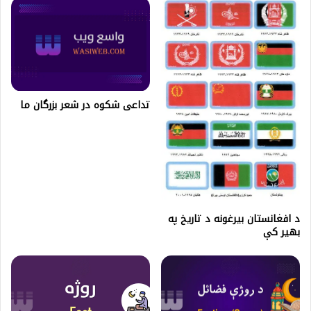
تداعی شکوه در شعر بزرگان ما
د افغانستان بیرغونه د تاریخ په
بهیر کې