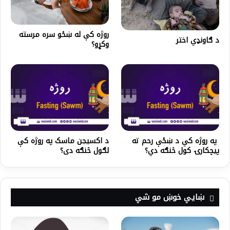
روژه کې له ښځو سره مرسته
د ګاونډي اختر
وکړو؟
په روژه کي د ښځې رحم ته
د اکسیجن ماسک په روژه کې
پیچکارۍ کول څنګه دي؟
لګول څنګه دی؟
ښايي خوښ مو شي