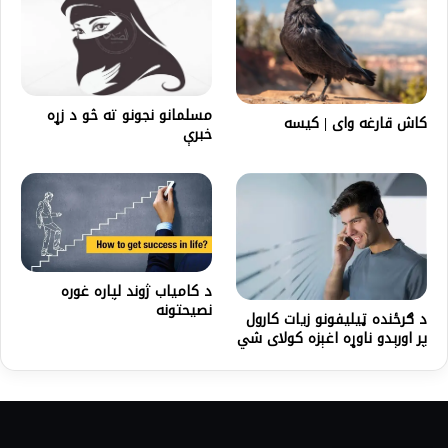
مسلمانو نجونو ته څو د زړه
کاش قارغه وای | کیسه
خبرې
د کامیاب ژوند لپاره غوره
نصیحتونه
د ګرځنده ټيليفونو زيات کارول
پر اورېدو ناوړه اغېزه کولای شي