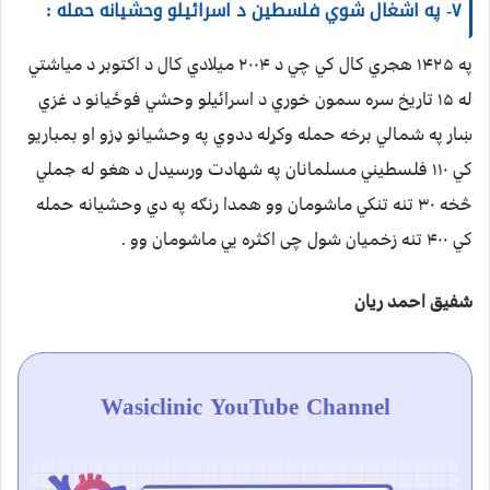
۷- په اشغال شوي فلسطین د اسرائیلو وحشیانه حمله :
په ۱۴۲۵ هجري کال کي چي د ۲۰۰۴ میلادي کال د اکتوبر د میاشتي
له ۱۵ تاریخ سره سمون خوري د اسرائیلو وحشي فوځيانو د غزي
ښار په شمالي برخه حمله وکړله ددوي په وحشیانو ډزو او بمباریو
کي ۱۱۰ فلسطیني مسلمانان په شهادت ورسیدل د هغو له جملي
څخه ۳۰ تنه تنکي ماشومان وو همدا رنګه په دي وحشیانه حمله
کي ۴۰۰ تنه زخمیان شول چی اکثره يي ماشومان وو .
شفیق احمد ریان
Wasiclinic YouTube Channel