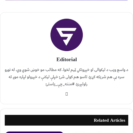
Editorial
د واسع ویب د لیکوالۍ او خپرونکي ټیم لخوا. که مطالب مو خوښ شوي وي، له نورو
سره یې هم شریکه کړئ. تاسو هم کولی شئ خپلې لیکنې د خپرولو لپاره موږ ته
راولېږئ. #مننه_چې_یاستئ
Related Articles