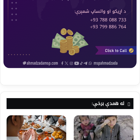
له همدې برخې: