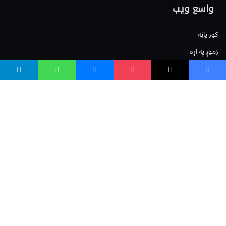
واسع ویب
کور پاڼه
زموږ په اړه
موږ سره اړیکه
مرسته کول
یوتیوب چینلونه
ټولنیزو رسنیو کې
مینو
لیکنه خپرول
اعلان خپرول
لیکنې رپوټ