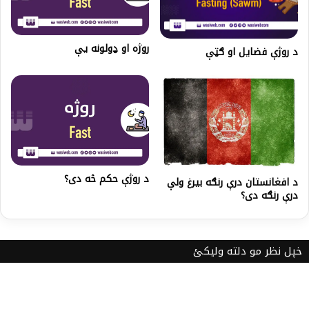
روژه او ډولونه یې
د روژې فضایل او ګټې
د روژې حکم څه دی؟
د افغانستان درې رنګه بیرغ ولې
درې رنګه دی؟
خپل نظر مو دلته ولیکئ