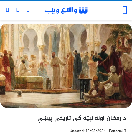
د رمضان اوله نېټه کې تاریخي پيښې
Updated: 12/03/2024
Editorial