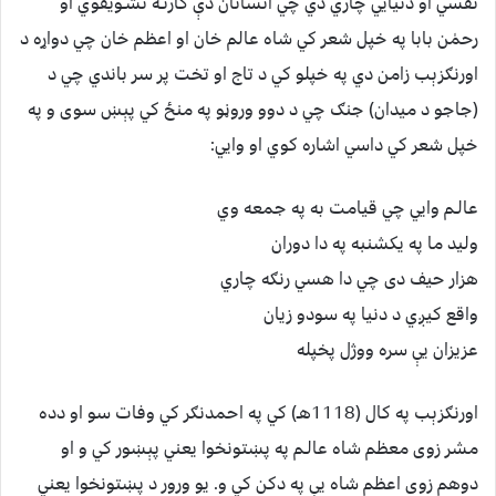
نفسي او دنيايي چاري دي چي انسانان دې كارتـه تشـويقوي او
رحمٰن بابا په خپل شعر كي شاه عالم خان او اعظم خان چي دواړه د
اورنګزېب زامن دي په خپلو كي د تاج او تخت پر سر باندي چي د
(جاجو د ميدان) جنګ چي د دوو وروڼو په منځ كي پېښ سوى و په
خپل شعر كي داسي اشاره كوي او وايي:
عالـم وايي چي قيامت به په جمعه وي
وليد ما په يكشنبه په دا دوران
هزار حيف دى چي دا هسي رنګه چاري
واقع كيږي د دنيا په سودو زيان
عزيزان يې سره ووژل پخپله
اورنګزېب په كال (1118هـ) كي په احمدنګر كي وفات سو او دده
مشر زوى معظم شاه عالـم په پښتونخوا يعني پېښور كي و او
دوهم زوى اعظم شاه يې په دكن كي و. يو ورور د پښتونخوا يعني