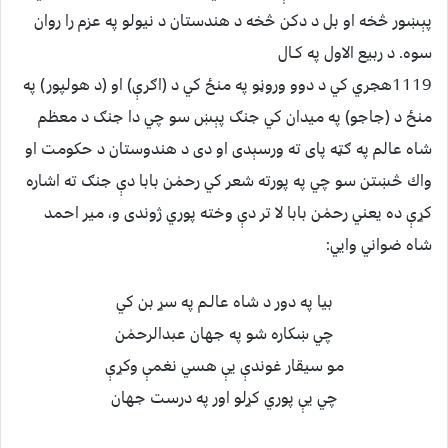
پېښور څخه او بل د دكن څخه د هندستان د نيولو په عزم را روان
سوه. د ربيع الاول په كـال
1119هجري كي د دوو وروڼو په منځ كي د (اګرې) او (د هولپور) په
منځ د (جاجو) په ميدان كي جنګ پېښ سو چي دا جنګ د معظم
شاه عالم په ګټه پاى ته ورسېدى او دى د هندوستان د حكومت او
واك څښتن سو چي په پورته شعر كي رحمٰن بابا دې جنګ ته اشاره
كړې ده يعني رحمٰن بابا لا تر دې وخته پوري ژوندى و، مير احمد
شاه ضواني وايي:
بيا په دور د شاه عالـم په سړ بن كي
چي ښكاره شو په جهان عبدالرحمٰن
مو سيقار غوندې يې هسي نغمې وكړې
چي يې پوري كړلو اور په درست جهان