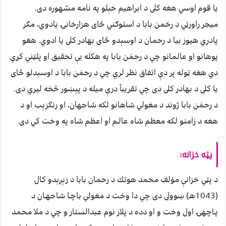
يا قوم اوسي هغه كلى د ابراهيم خېلو په نامه مشهوره دى.
ميجر راورټي د رحٰمن بابا د استوګني ځاى هزارخانۍ يادوي، مګر
پادري هيوز بيا د رحمان د اوسېدو ځاى بهادر كلى يا ادوي. هغو
پوهانو او عالمانو چي د رحمٰن بابا په هكله يې تحقيق او پلټني كړي
دي هغه ټوله پر دې اتفاق نظر لري چي د رحمٰن بابا د اوسېدلو ځاى
يا كلى د بهادر كلى دى چي تقريباً درې ميله د پېښور څخه ليري دى.
د رحمٰن بابا ژوند د مغولي شاهانو لكه شاجهان، او رنګزېب او د
هغه د زامنو لكه معظم شاه عالـم او اعظم شاه په وخت كي دى.
پټه خزانه:
د پټي خزانې موْلف محمد هوتك د رحمان بابا د زېږېدو كال
(1043هـ) ښوولى دى چي دا وخت د مغولي باچـا شاجهـان د
پـاچهۍ اول وخت و او دده د پلار نوم عبدالستار و چي د ملا محمد