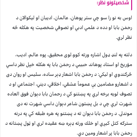
شخصیتونو نظر:
اوس به نو را سو چي ستر پوهان، عالمان، اديبان او ليكوالان د
رحمٰن بابا او دده د علمي ادبي او تصوفي شخصيت په هكله څه
نظر لري.
دلته په لنډ ډول اشاره ورته كوو.لوى محقيق، پوه عالـم، اديب،
موْريخ او استاد پوهاند حبيبي د رحمٰن بابا په هكله خپل نظر داسي
څرګندوي او ليكي: د رحمٰن بابا اشعار ډېر ساده، سليس او روان دى
د اشعارو مضامين يې عموماً عشقي، اخلاقي، ديني، اجتماعي او د
تصوف لويه برخه لري په پښتنو كي د رحمان بابا دېوان فوق العاده
شهرت لري چي د بل پښتون شاعر دېوان داسي شهرت نه دى
موندلى. د رحمٰن بابا دېوان ته د پښتنو په هره طبقه كي په درنه
سترګه كتل كيږي او خلك ورته ډېره ښه عقيده لري او ټول پښتانه د
رحمٰن بابا پر اشعار ومين دي.