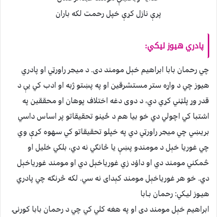
پرې نازل كړې خپل رحمت لكه باران
پادري هيوز ليكي:
چي رحمان بابا ابراهيم خېل مومند دى. د ميجر راورټي او پادري
هيوز چي د واړه ستر مستشرقين او په پښتو ژبه او ادب كي يې د
قدر وړ پلټني كړي دي، د دوى دغه اختلاف پوهان او محققين په
اشتبا كي اچولي دي خو بيا هم د ځينو تحقيقاتو پر اساس داسي
بريښي چي ميجر راورټي دي په خپلو تحقيقاتو كي سهوه كړې وي
چي غوريا خېل د مومندو پښې يا څانګي نه دي، بلكي خليل او
څمكني مومند دي او داوْد زي غورياخېل دي او مومند غورياخېل
دي. خو هر غورياخېل مومند كېداى نه سي. لكه څرنګه چي پادري
هيـوز ليـكي: رحمان بـابا
ابراهيم خېل مومند دى او په هغه كلي كي چي د رحمان بابا كورنۍ