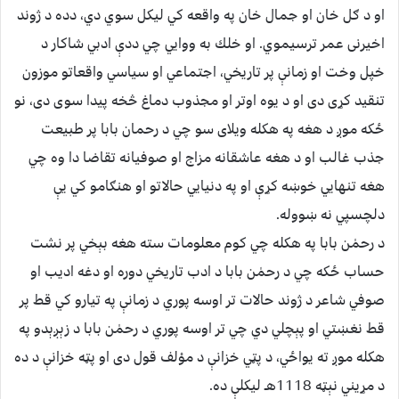
او د ګل خان او جمال خان په واقعه كي ليكل سوي دي، دده د ژوند
اخيرنى عمر ترسيموي. او خلك به ووايي چي ددې ادبي شاكار د
خپل وخت او زمانې پر تاريخي، اجتماعي او سياسي واقعاتو موزون
تنقيد كړى دى او د يوه اوتر او مجذوب دماغ څخه پيدا سوى دى، نو
ځكه موږ د هغه په هكله ويلاى سو چي د رحمان بابا پر طبيعت
جذب غالب او د هغه عاشقانه مزاج او صوفيانه تقاضا دا وه چي
هغه تنهايي خوښه كړې او په دنيايي حالاتو او هنګامو كي يې
دلچسپي نه ښووله.
د رحمٰن بابا په هكله چي كوم معلومات سته هغه بېخي پر نشت
حساب ځكه چي د رحمٰن بابا د ادب تاريخي دوره او دغه اديب او
صوفي شاعر د ژوند حالات تر اوسه پوري د زمانې په تيارو كي قط پر
قط نغښتي او پېچلي دي چي تر اوسه پوري د رحمٰن بابا د زېږېدو په
هكله موږ ته يواځي، د پټي خزانې د موْلف قول دى او پټه خزانې د ده
د مړيني نېټه 1118هـ ليكلې ده.