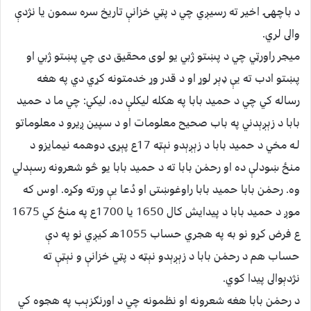
د باچهۍ اخير ته رسيږي چي د پټي خزانې تاريخ سره سمون يا نژدې
والى لري.
ميجر راورټي چي د پښتو ژبي يو لوى محقيق دى چي پښتو ژبي او
پښتو ادب ته يې ډېر لوړ او د قدر وړ خدمتونه كړي دي په هغه
رساله كي چي د حميد بابا په هكله ليكلې ده، ليكي: چي ما د حميد
بابا د زېږېدني په باب صحيح معلومات او د سپين ږيرو د معلوماتو
لـه مخي د حميد بابا د زېږېدو نېټه 17ع پېړۍ دوهمه نيمايزو د
منځ ښودلې ده او رحمٰن بابا ته د حميد بابا يو څو شعرونه رسېدلي
وه. رحمٰن بابا حميد بابا راوغوښتى او دُعا يې ورته وكړه. اوس كه
موږ د حميد بابا د پيدايش كال 1650 يا 1700ع په منځ كي 1675
ع فرض كړو نو به په هجري حساب 1055هـ كيږي نو په دې
حساب هم د رحمٰن بابا د زېږېدو نېټه د پټي خزانې و نېټې ته
نژدېوالى پيدا كوي.
د رحمٰن بابا هغه شعرونه او نظمونه چي د اورنګزېب په هجوه كي