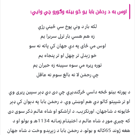
اوس به د رحمٰن بابا يو څو بيته وګورو چي وايي:
لكه بار د وني پوخ سي ځيني رژي
زه هم هسي بار تړلى سربرا يم
اوس مي ځاى په دې جهان كي پاته نه سو
خو زېدلى تر چهل او تر پنجاه يم
توره ږيره مي سوه سپينه زه حيران يم
چي رحمٰن لا نه بالغ سوم نه عاقل
د پورته بيتو څخه داسي څرګنديږي چي دى دي ډېر سپين ږيرى وي
او تر شپېتو كالو دي هم اوښتى وي. د رحمٰن بابا په دېوان كي ډېر
ځايونه د شاجهان، اورنګزېب، د اراشكو او شاه عالـم ذكر سوى دى
كه چيري موږ د شاه عالـم د اختيتـام زمـانـه 1134هـ و بولو او د
هغه ژوند 65كاله و بولو، د رحمٰن بابا د زېږېدو وخت د شاه جهان