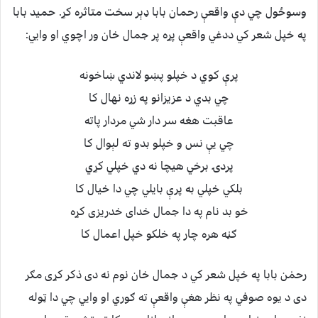
وسوځول چي دې واقعې رحمان بابا ډېر سخت متاثره كړ. حميد بابا
په خپل شعر كي ددغي واقعې پړه پر جمال خان ور اچوي او وايي:
پرې كوي د خپلو پښو لاندي ښاخونه
چي بدي د عزيزانو په زړه نهال كا
عاقبت هغه سر دار شي مردار پاته
چي يې نس و خپلو بدو ته لېوال كا
پردۍ برخي هيچا نه دي خپلي كړي
بلكي خپلي به پرې بايلي چي دا خيال كا
خو بد نام په دا جمال خداى خدريزى كړه
ګڼه هره چار په خلكو خپل اعمال كا
رحمٰن بابا په خپل شعر كي د جمال خان نوم نه دى ذكر كړى مګر
دى د يوه صوفي په نظر هغې واقعې ته ګوري او وايي چي دا ټوله