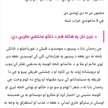
مجنون مړ نه دى ژوندى دى
چي لا ماغوندي خراب شته
د عزيز خان په هكله هم د خلكو مختلفي نظريې دي:
چي رحمان بابا د پېښور د مومندو د قبيلې د غورياخيلو د څانګي
څخه نه دى هغه د پېښور په هزارخانۍ كلي كي اوسېدى، هغه ډېر
لوى عالـم او ملا و، د عالمانو څخه ګوښه په مذهبي تفكر كي ډوب
او درويشانه ژوند به يې كاوه او د چشتيې طريقې پيرو و چي دا
طريقه په مسلمانانو كي ډېره مقبوله او رواج ده كوم وخت چي
رحمان بابا ته د شعر ا لهام و سو نو د خلكو او ټولني څخه ليري او
ګوښه نشيني يې اختيار كړه او ملګرو او دوستانو به يې همېشه
اوښكي تر سترګو جاري ليدلې. د هغه د جذب او استغراق په وجه به