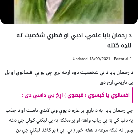
د رحمان بابا علمي، ادبي او فطري شخصيت ته
لنډه كتنه
Updated: 18/09/2021
Editorial
د رحمان بابا ذاتي شخصيت دوه اړخه لري چي يو يې افسانوي او بل
يې تاريخي اړخ دى
افسانوي يا كيسوي ( قيصوي ) اړخ يې داسې دى :
چي رحمان بابا به د باړې پر غاړه د يوې وني لاندي ناست او د جذب
په دنيا كي به يې رباب واهه او پر مځكه به يې ليكني كولې چي دغه
زموږ لـه نېكه مرغه د هغه خور ( بي- بي ) پر كاغذ ليكلې چي نن