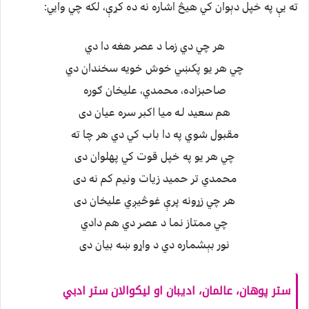
ته يې په خپل دېوان كي هيڅ اشاره نه ده كړې، لكه چي وايي:
هر چي دي زما د عصر هغه دا دي
چي هر يو پكښي خوش خويه سخندان دي
صاحبزاده، محمدي، عليخان ګوره
هم سعيد لـه ميا اكبر سره عيان دى
مقبول شوي په دا باب كي دي هر چا ته
چي هر يو په خپل قوت كي پهلوان دى
محمدي تر حميد زيات ونيم كم نه دى
هر چي زړونه پرې غوڅيږي عليخان دى
چي ممتاز نما د عصر دي هم دادي
نور بېشماره دي د واړو ښه بيان دى
ستر پوهان، عالمان، اديبان او ليكوالان ستر ادبي