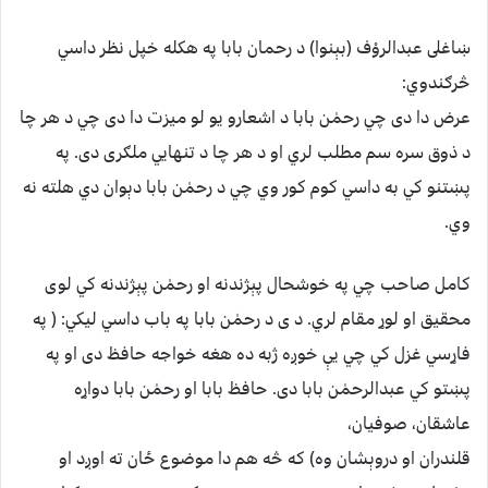
ښاغلى عبدالروْف (بېنوا) د رحمان بابا په هكله خپل نظر داسي
څرګندوي:
عرض دا دى چي رحمٰن بابا د اشعارو يو لو ميزت دا دى چي د هر چا
د ذوق سره سم مطلب لري او د هر چا د تنهايي ملګرى دى. په
پښتنو كي به داسي كوم كور وي چي د رحمٰن بابا دېوان دي هلته نه
وي.
كامل صاحب چي په خوشحال پېژندنه او رحمٰن پېژندنه كي لوى
محقيق او لوړ مقام لري. د ى د رحمٰن بابا په باب داسي ليكي: ( په
فاړسي غزل كي چي يې خوږه ژبه ده هغه خواجه حافظ دى او په
پښتو كي عبدالرحمٰن بابا دى. حافظ بابا او رحمٰن بابا دواړه
عاشقان، صوفيان،
قلندران او دروېشان وه) كه څه هم دا موضوع ځان ته اوږد او