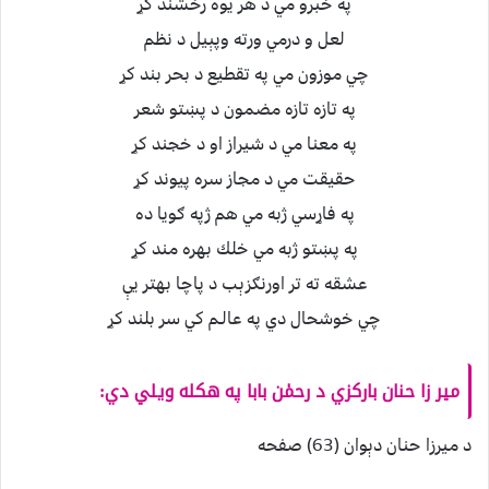
په خبرو مي د هر يوه رخشند كړ
لعل و درمي ورته وپېيل د نظم
چي موزون مي په تقطيع د بحر بند كړ
په تازه تازه مضمون د پښتو شعر
په معنا مي د شيراز او د خجند كړ
حقيقت مي د مجاز سره پيوند كړ
په فاړسي ژبه مي هم ژپه ګويا ده
په پښتو ژبه مي خلك بهره مند كړ
عشقه ته تر اورنګزېب د پاچا بهتر يې
چي خوشحال دي په عالـم كي سر بلند كړ
مير زا حنان باركزي د رحمٰن بابا په هكله ويلي دي:
د ميرزا حنان دېوان (63) صفحه