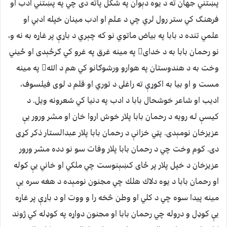
پښتني جهان ته د يوه دېوان په شكل پاته دى چي په پښتني ادب او
فرهنـګ كي ستر رول لري چي د عـلم او ادب مينان خپله ادبي او
علمي تنده د بابا په بياض ماتوي نو كه چېري د باړې پر غاړه به نه و،
نو رحمان بابا به د خداى په مينه غرق په غرو كي ګرځېدى او ځيني
وخت به د هندوستان په هوارو ورشوګانو كي هم د الله په مينه
مست و او بيا به اكوړې ته راغلى د توري او قلم د لوى فيلسوف،
اديب او شاعر خوشحال بابا د ادب په دنيا كي شعرونه ويل. د
كيسې لـه رويه د رحمان بابا پلار خوش اروا خان او مشر ورور يې
عزيزخان نومېدى. پټي خزانې د رحمان بابا پلار عبدالستار ذكر كړى
دى. كوم وخت چي د رحمان بابا پلار وفات سو نو دده مشر ورور
عزيزخان د خپل پلار پر ځاى كښېنوست چي ملكي او خاني يې كوله
او رحمان بابا د يوه دلاك هلك چي مجنون نومېده د هغه سره يې
مينه پيدا سوه چي د كلي او وطن څخه را و ووت او د باړې پر غاړه
يې كوډل و دروله چي رحمان بابا او مجنون دواړه په كوډله كي ژوند