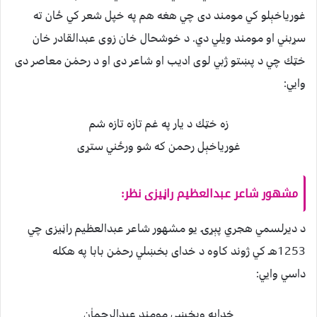
غورياخېلو كي مومند دى چي هغه هم په خپل شعر كي ځان ته
سړبني او مومند ويلي دي. د خوشحال خان زوى عبدالقادر خان
خټك چي د پښتو ژبي لوى اديب او شاعر دى او د رحمٰن معاصر دى
وايي:
زه خټك د يار په غم تازه تازه شم
غورياخېل رحمن كه شو ورځني ستړى
مشهور شاعر عبدالعظيم راڼيزى نظر:
د ديرلسمي هجري پېړۍ يو مشهور شاعر عبدالعظيم راڼيزى چي
1253هـ كي ژوند كاوه د خداى بخښلي رحمٰن بابا په هكله
داسي وايي:
خدايه وبخښې مومند عبدالرحماٰن