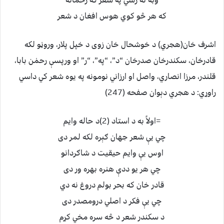
وبه نه رسي په شعر لـه رحمانه
كه هر څو كوي هوس افغان د شعر
اشرف خان(هجري) د خوشحال خان زوى د خپل پلار، وروڼو لكه
قادرخان، سكندرخان صدرخان “د”، “په”، “ر” او ورپسې رحمٰن بابا،
قلندر، مرزا انصاري، واصل او ارزاني نومونه په يوه شعر كي داسي
راوړي: د هجري دېوان صفحه (247)
=اولاً به د استاد (2)د حاله وايم
چي يې شعر جهان ګېره لكه لمر دى
اوس يې وايم حيقيت د شاګردانو
چي هر يو ددې هنره بهره ور دى
قادر خان كه بحر بولم دروغ نه دي
چي يې فكر د اصلي درومصدر دى
د سكندر شعر د څه سره مخي كړم