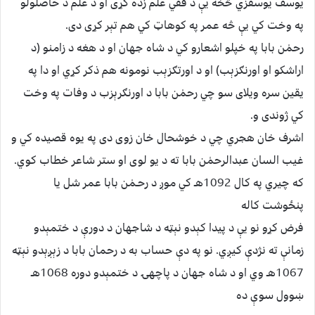
يوسف يوسفزي څخه يې د فقي علم زده كړى او د علم د حاصلولو
په وخت كي يې څه عمر په كوهاټ كي هم تېر كړى دى.
رحمٰن بابا په خپلو اشعارو كي د شاه جهان او د هغه د زامنو (د
اراشكو او اورنګزېب) او د اورتګزېب نومونه هم ذكر كړي او دا په
يقين سره ويلاى سو چي رحمٰن بابا د اورنګرېزب د وفات په وخت
كي ژوندى و.
اشرف خان هجري چي د خوشحال خان زوى دى په يوه قصيده كي و
غيب السان عبدالرحمٰن بابا ته د يو لوى او ستر شاعر خطاب كوي.
كه چيري په كال 1092هـ كي موږ د رحـمٰن بابا عمر شل يا
پنځوشت كاله
فرض كړو نو يې د پيدا كېدو نېټه د شاجهان د دورې د ختمېدو
زمانې ته نژدې كيږي. نو په دې حساب به د رحمان بابا د زېږېدو نېټه
1067هـ وي او د شاه جهان د پاچهۍ د ختمېدو دوره 1068هـ
ښوول سوې ده