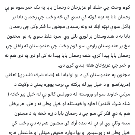
كوم وخت چي خلـك او عزيزخان د رحمان بابا په تـګ خبر سوه نو يې
رحمان بابا په يوه كوټه كي بندي كى څه وخت چي رحمان بابا پر
ټاكل سوې نېټه اټك ته ونه رسېدى مجنون دا فكر وكى چي رحمان
بابا به د هندوستان پر لوري تللى وي، سره غلط سوي به يو. مجنون
مخ پر هندوستان رارهي سو كوم وخت چي هندوستان ته راغلى چي
رحمان بابا پيدا كړي، هغه رحمان بابا پيدا نه كى او دى په دې هم نه
و خبر چي عزيزخان هغه بندي كړى دى.
مجنون په هندوستان كي د يو اولياء الله (شاه شرف قلندري) تعلقي
(مريد)سو او د خپل پير لـه بركته يې برخه يووړه يعني د ولايت د
مرتبې خاوند سو او وروسته لـه دوولس كالو يې لـه خپل پير څخه (
شاه شرف قلندر) اجازه واخيستله او خپل وطن ته راغلى، عزيزخان
هم په دې فكر كي سو چي د رحمان بابا د زړه څخه به د مجنون
مينه وتلې وي نو يې لـه بنده آزاد كړ. مجنون هم په دې وخت كي
خپل وطن ته راورسېدى او بيا دواړه حقيقي مينان او عاشقان غاړه