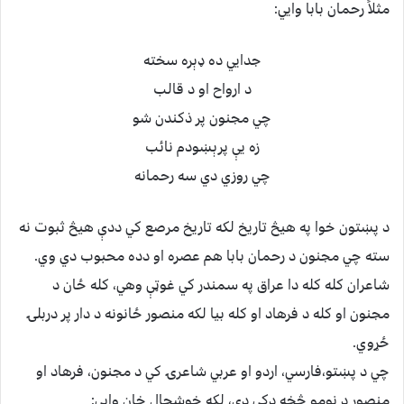
مثلاً رحمان بابا وايي:
جدايي ده ډېره سخته
د ارواح او د قالب
چي مجنون پر ذكندن شو
زه يې پرېښودم نائب
چي روزي دي سه رحمانه
د پښتون خوا په هيڅ تاريخ لكه تاريخ مرصع كي ددې هيڅ ثبوت نه
سته چي مجنون د رحمان بابا هم عصره او دده محبوب دي وي.
شاعران كله كله دا عراق په سمندر كي غوټې وهي، كله ځان د
مجنون او كله د فرهاد او كله بيا لكه منصور ځانونه د دار پر دربلۍ
ځړوي.
چي د پښتو،فارسي، اردو او عربي شاعرۍ كي د مجنون، فرهاد او
منصور د نومو څخه ډكي دي، لكه خوشحال خان وايي: