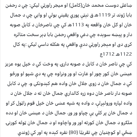
ښاغلى دوست محمد خان(كامل) او ميجر راورټي ليكي: چي د رحمٰن
بابا ژوند تر 1119هـ ق نېټې پوري يقيني بولي او وايي چي د جمال
خان او ګل خان واقعه په 1113هـ كي چي ناصرخان د كابل صوبه
دار و پېښه سوېده چي دغي واقعې رحمٰن بابا ډېر سخت متاثره
كړى دى او مېجر راورټي ددې واقعې په هكله داسي ليكي :په كال
1122هـ 1712ع
كي چي ناصر خان د كابل د صوبه دارۍ په وخت كي د خپل يوه عزيز
عيسٰى خان كور چور او غارت او ور ونړاوه چي په دې شپو او ورځو
كي د جمال خان د زوى جلال خان واده هم كېدونكى و، چي د كابل
صوبه دار ناصر خان دوه زره كالداري جمال خان ته د جلال خان د
واده لپاره ورولېږلې، د واده په شپه عسٰى خان خپل قوم راټول كړ او
د جمال خان پر كلي يې چپاو ور وړ، جمال خان د عيسٰى خان او دده
ملګرو د جمال خان كورته اور ور واچاوه او د جمال خان ټوله كورنۍ
ښځي او كوچنيان چي تقريبًا (80) نفره كېده په اور كي ژوندي