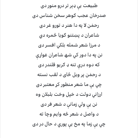
طبيعت يې ډېر تر درو منور دى
صدرخان عجب ګوهر سخن شناس دى
رحمٰن لا په دا هنر د تورو غر دى
شاعران د پښتنو ګويا څمره دي
د مرزا شعر شمله بلكي افسر دى
نن په دا دور كي شهـ شاعران غواړې
كه دوه درې تنه دِ ګريو قلندر دى
د رحمٰن پر ويل ځاى د لقب نسته
چي يې ما شعر منطور كړ معتبر دى
ارزاني دولت د خپل وخت بلبلان وه
نن يې ولي زمانې د شعر فر دى
د واصل د شعر څه وايم وچا ته
چي يې زما په مخ يې پوري د حال در دى