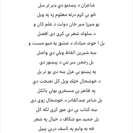
شاعران د پښتنو دي ډېر تر سل
څو بې كړم درته معلوم زه په ويل
يو ميرزا مير خان دولت د علم كان و
د سلوك شعر يې كړى دى افصل
بل ا خوند مياداد د عشق په ميو مست و
ښه شېرين الفاظ ويلي دي واصل
بل رحمٰن سړ بني د پېښور دى
په پښتو يې غزل ښه دى يو تر بل
د خوشحال خټك ويل كل نصحت دي
په ظاهر يې مسخرې بولي بالكل
بل شاعر عبدالقادر د خوشحال زوى دى
ښه كتاب يې دى جوړ كړى لكه ګل
بل حميد مو شګاف د خيال په شعر
څه به وايم په تاْسف دريې پېيل