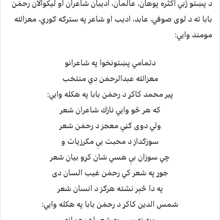
د پښتو ژبي اكثره پوهان، عالمان، اديبان شاعران او ليكوالان رحمٰن
بابا ته د لوى صوفي، عابد، اديب او شاعر په سترګه ګوري، معزالله
مومند وايي:
دتمامي پښتونخوا په شاعرانو
معزالله عبدالرحمٰن دي منتخب
پير محمد كاكړ د رحمٰن بابا په هكله وايي:
كه هر څو وايي نازك شاعران شعر
ولي دوى ګڼي معجز د رحمٰن شعر
سوزګداز د محبت يې مګرزيات و
چي سوزان بې هسي شان كړو بيان شعر
جوړ په شعر كي رحمٰن غيب السان دى
په دا څېر نشته هرګز د انسان شعر
شمس الدين كاكړ د رحمٰن بابا په هكله وايي: