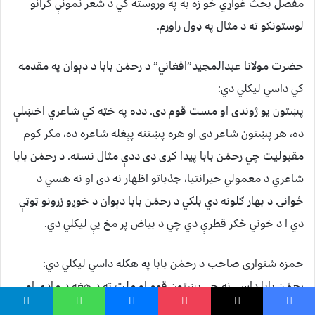
مفصل بحث غواړي خو زه به په وروسته كي د شعر نمونې ګرانو
لوستونكو ته د مثال په ډول راوړم.
حضرت مولانا عبدالمجيد”افغاني” د رحمٰن بابا د دېوان په مقدمه
كي داسي ليكلي دي:
پښتون يو ژوندى او مست قوم دى. دده په خټه كي شاعري اخښلې
ده، هر پښتون شاعر دى او هره پښتنه پېغله شاعره ده، مګر كوم
مقبوليت چي رحمٰن بابا پيدا كړى دى ددې مثال نسته. د رحمٰن بابا
شاعري د معمولي حيرانتيا، جذباتو اظهار نه دى او نه هسي د
ځوانۍ د بهار ګلونه دي بلكي د رحمٰن بابا دېوان د خوږو زړونو ټوټې
دي ا د خوني ځګر قطرې دي چي د بياض پر مخ يې ليكلي دي.
حمزه شنوارى صاحب د رحمٰن بابا په هكله داسي ليكلي دي:
رحمٰن بابا داسي نه چي پښتون قوم او ملت ته د هغه د مادي او
معنوي ماحول د شاوخوا د حالاتو شعور وربخښي بلكي هغه