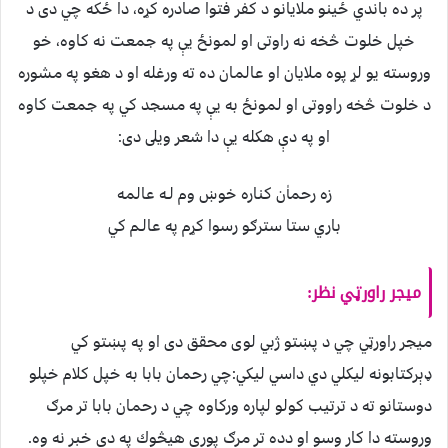
پر ده باندي ځينو ملايانو د كفر فتوا صادره كړه، دا ځكه چي دى د
خپل خلوت څخه نه راوتى او لمونځ يې په جمعت نه كاوه، خو
وروسته يو لړ پوه ملايان او عالمان ده ته ورغله او د هغو په مشوره
د خلوت څخه راووتى او لمونځ به يې په مسجد كي په جمعت كاوه
او په دې هكله يې دا شعر ويلى دى:
زه رحماٰن كناره خوښ وم لـه عالمه
باري ستا سترګو رسوا كړم په عالـم كي
ميجر راورټي نظر:
ميجر راورټي چي د پښتو ژبي لوى محقق دى او په پښتو كي
ډېركتابونه ليكلي دي داسي ليكي:چي رحمان بابا به خپل كلام خپلو
دوستانو ته د ترتيب كولو لپاره وركاوه چي د رحمان بابا تر مرګ
وروسته دا كار وسو او دده تر مرګ پوري هيڅوك په دې خبر نه وه.