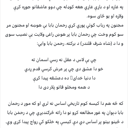
په غاړه او د باړې غاړي هغه كوډله چي دوو عاشقانو جوړه كړې
ولاړه او يو ځاى سوه.
مجنون په رباب ګوتي پوري كړې رحمان بابا بې هوښه او مجنون مړ
سو كوم وخت چي رحمان بابا پر هوښ راغى ولايت يې نصيب سوى
و دا د (شاه شرف قلندر) د بركته، رحمن بابا وايي:
چي يې لاس د عقل نه رسي اسمان ته
خو دا عشق دى چي پر عرش كرسي قدم ږدي
دا دنيا خداى ده دعشقه پيدا كړې
د همه ومخلو قاتو پلار دى دا
كه څه هم دا كيسه كوم تاريخي اساس نه لري او كه موږ د رحماٰن
بابا دېوان په غور مطالعه كړو نو دا راته څرګنديږي چي د رحمٰن بابا
د ځينو بيتو پر اساس دي دې كيسې په خلكو كي رواج پيدا كړى وي.