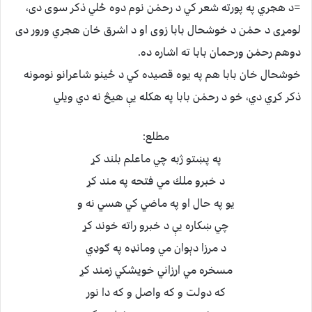
=د هجري په پورته شعر كي د رحمٰن نوم دوه ځلي ذكر سوى دى،
لومړى د حمٰن د خوشحال بابا زوى او د اشرق خان هجري ورور دى
دوهم رحمٰن ورحمان بابا ته اشاره ده.
خوشحال خان بابا هم په يوه قصيده كي د ځينو شاعرانو نومونه
ذكر كړي دي، خو د رحمٰن بابا په هكله يې هيڅ نه دي ويلي
مطلع:
په پښتو ژبه چي ماعلم بلند كړ
د خبرو ملك مي فتحه په مند كړ
يو په حال او په ماضي كي هسي نه و
چي ښكاره يې د خبرو راته خوند كړ
د مرزا دېوان مي ومانډه په ګوډي
مسخره مي ارزاني خويشكي زمند كړ
كه دولت و كه واصل و كه دا نور