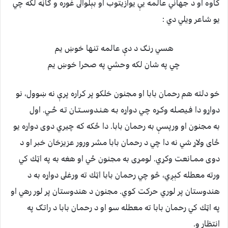
كاوه او د جهاني عالمه يې يوازيتوب او بېلوالى غوره و ګاڼه لكه چي
يو شاعر ويلي دي :
هسي رنـګ د دې عالمه تنها خوښ يم
چي په شان لكه وحشي په صحرا خوښ يم
خو دلته هم رحمان بابا او مجنون خلكو پر كراره پرې نه ښوول، نو
دواړو دا فـيصـله وكـړه چـي دواړه بـه هـنـدوســتـان تـه ځــي. اول
به مجنون او ورپسې به رحمان بابا. دا ځكه كه چيري دوى دواړه يو
ځاى ولاړ شي نه دا چي د رحمان بابا مشر ورور عزيزخان خبر او د
دوى ممـانعت وكړي. لومړى به مجنون ځي او هغه به په اټك كي
ورته معطله كېږي، څو چي رحمان بابا اټك ته ورغلى دواړه به د
هندوستان پر لوري حركت كوي. مجنون د هندوستان پر لور رهي او
په اټك كي رحمان بابا ته معطله سو او د رحمان بابا د راتـګ په
انتظار و.