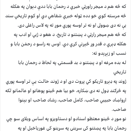
كه څه هم د ميجر راورټي خبري د رحمان بابا ددې دېوان په هكله
څه مرسته كوي خو دده ټوله خبري شفاهي دي او كوم تاريخي سند
يې نه دى ښوولى او نه تر اوسه پوري موږ ته په لاس راغلى دى.
كه څه هم ميجر رارټي د پښتنو د تاريخ، د هغو د ژبي او ادب په
هكله ډېري د قدر وړ څېړني كړي دي. اوس به راسو د رحمٰن بابا و
نسب او زېږېدو ته:
لـه بده مرغه او د پښتنو د بد قسمتۍ په لحاظ د رحمان بابا
تـاريخي
ژوند په ډېرو تاريكو كي پروت دى او د ژونـد حالـت يـې تـر اوسه پوري
په څرګند ډول نه دى ښكاره، خو بيا هم ځينو پوهانو او عالمانو لكه
ارواښاد حبيبي صاحب، كامل صاحب، رشاد صاحب او بېنوا
صاحب.
نو موږ د ځينو معتظو اسنادو او دستاويزو په اساس ويلاى سو چي
رحمان بابا په پښتنو كي سړبني په سړبنو كي غورياخېل او په