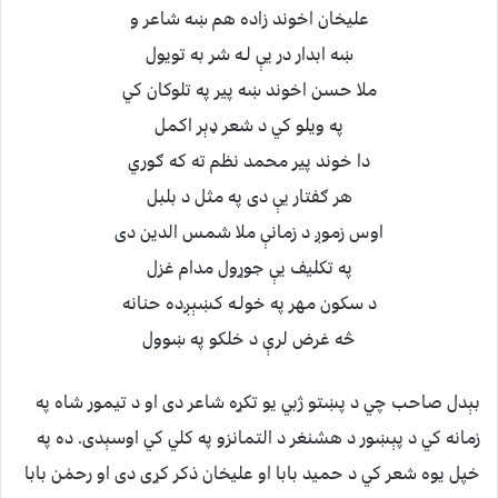
عليخان اخوند زاده هم ښه شاعر و
ښه ابدار در يې لـه شر به تويول
ملا حسن اخوند ښه پير په تلوكان كي
په ويلو كي د شعر ډېر اكمل
دا خوند پير محمد نظم ته كه ګوري
هر ګفتار يې دى په مثل د بلبل
اوس زموږ د زمانې ملا شمس الدين دى
په تكليف يې جوړول مدام غزل
د سكون مهر په خولـه كښېږده حنانه
څه غرض لرې د خلكو په ښوول
بېدل صاحب چي د پښتو ژبي يو تكړه شاعر دى او د تيمور شاه په
زمانه كي د پېښور د هشنغر د التمانزو په كلي كي اوسېدى. ده په
خپل يوه شعر كي د حميد بابا او عليخان ذكر كړى دى او رحمٰن بابا