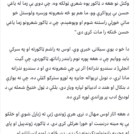
وکتل نو هغه د ټاکور يوه شعري ټولګه وه، چې دوى يې زما له ياغي
حسن بې پرواکړې وو، ما هم يو څه شعرونه ورسره ولوستل خو
ماتې خوړلي راستنه شوم او وپوهېدم، چې د ټاګور شعرونو زما ياغي
حسن څنګه را مات کړى دى.”
دا خو د يوې سيلانۍ خبرې وې، اوس به راشم ټاګورته او په سرکې
بايد ووايم چې د هغه پوره نوم رابندر راناتهــ ټاګوردى، چې گيت
انجلي( د سندرو نذرانه) اثر يې چې شعرونه دي او د سندرو نذرانه
مانا لري، د نوبل نړيواله جايزه په لوړو سترګو ګټلې ده، چې نه يوازې
د بنګال او هند د ادبياتو لپاره وياړ دى، بلکې د ټول ختيځ شمله يې د
لوديځ ادب پر وړاندې لوړه کړې ده.
د هغه اثار اوس مهال د نړۍ هرې ژوندۍ ژبې ته ژباړل شوي او خلکو
يې په مينه درنښت او خورا هرکلى کړى دى. د ټاګورد ژوندپيل او پاى
له عجيبه رازونواورنګينونه ډک دى، ډېر ځله د لويو انسانانو او