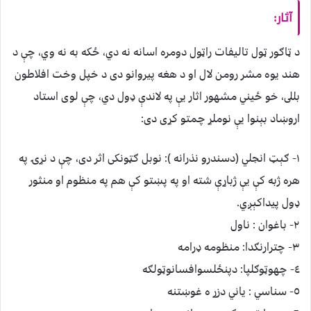
آثار:
د ټاګور ټول تاليفات راټول دومره اسانه نه دي، ځکه به نه وي، چې د
هند يوه مشر رومن لال او د هغه پيروانو دى د خپل وخت افلاطون
بللى، خو ځيني مشهور اثار يې په لاندې ډول دي، چې لوى استاد
اروښاد بېنوا يې نوملړ چمتو کړى دى:
١- ګېټ انجلي (دسندرو نذرانه ): نوبل ګټونکى اثر دى، چې د نړۍ په
هره ژبه کې يې ژباړې شته او په پښتو کې هم په منظوم او منثور
ډول پيداکېږي.
٢- باغوان : ناول
٣- چترارنګدا: منظومه ډرامه
٤- چهوټوګلپا: دپنځلسوافسانوټولګه
٥- سناسي : ياني دزړ ه غوښتنه