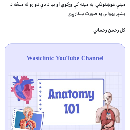
مينې غوښتونکي، په مينه کې ورکوي او بيا د دې دواړو له منځه د
بشپړ يووالي په صورت ښکارېږي.
ګل رحمن رحماني
Wasiclinic YouTube Channel