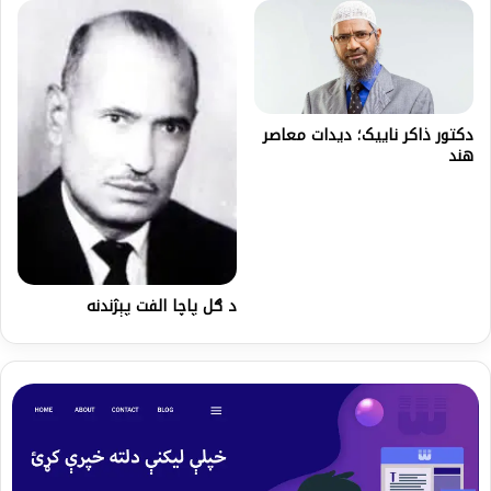
دکتور ذاکر ناییک؛ دیدات معاصر
هند
د ګل پاچا الفت پېژندنه