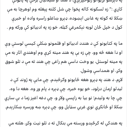
په دېرشو نړيوالو ژبوخپرېږي، د هند او سيلانيان برخې په پاڼوکې
کاږي :” زه لسګونه کاله پخوا چې شل کلنه پېغله وم اوهرچا به مې
ښکلا ته ګوته په غاښ اېښوده، ډېرو ښاغلو راسره واده او خبرې
کول د خپل ځان لويه نېکمرغي ګڼله، خو زه په ادبياتو کې ورکه وم .
ما په کتابونو کې د هندد ادبياتو او فلمونو ښکلې کيسې لوستې وې
او دا هغه څه وو، چې زه يې په هند مينه کړې وم اوهندي اثار به مې
په مينه لوستل، يو وخت داسې هم راغى چې هند ته مې د تلو شوق
وکړ، او همداسې وشول.
لاړم، د هند په ډېرو هغه ځايونو وګرځېدم، چې مايې په ژوند کې د
ليدلو ارمان درلود، خو يوه خبره، چې ډېره د پام وړ وه، هغه دا وه،
چې چا به وليدم؛ نو بيا به راپسې ولاړ و، چې دغه اغېز زما د بې ساري
ښکلا او ځانګړي نوي غربي سټايل وو، چې ډېره ښه ورسره ښکارېدم.
په هندکې له ګرځېدو ورسته مې بنګال ته د تلو نيت وکړ، هلته مې