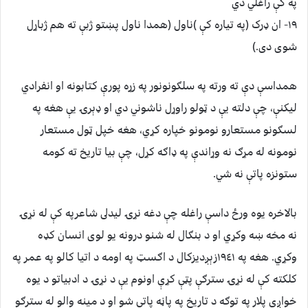
په کې راغلي دي
١٩- ان ډرک (په تياره کې )ناول (همدا ناول پښتو ژبې ته هم ژباړل
شوى دى.)
همداسې دې ته ورته په سلګونونور په زړه پورې کتابونه او انفرادي
ليکنې، چې دلته يې د ټولو راوړل ناشوني دي او ډېرۍ يې هغه په
لسګونو مستعارو نومونو خپاره کړي، هغه خپل ټول مستعار
نومونه له مړګ نه وړاندې په ډاګه کړل، چې بيا تاريخ ته کومه
ستونزه پاتې نه شي.
بالاخره يوه ورځ داسې راغله چې دغه نړۍ ليدلى شاعرپه کې له نړۍ
نه مخه ښه وکړي او د بنګال له شنو درونه يو لوى انسان کډه
وکړي. هغه په ١٩٤١زېږديزکال د اګسټ په اومه د اتيا کالو په عمر په
کلکته کې له نړۍ سترګې پټې کړې اونوم يې د نړۍ د ادبياتو د يوه
خواږي پلار په توګه د تاريخ په پاڼه پاتې شو او د مينه والو له سترګو