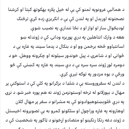
د هماليې غرونوپه لمنو کې يې له خپل پلاره بهګوتهـ ګېتا او کرشنا
نصحتونه اورېدل او په لندن کې يې د انګريزي زده کړې ترڅنګ
لوديځوال ساز او اواز او د نڅا نندارې په نصيب شوې.
هغه د وارک انتاهلين په درې پوړيزه ودانۍ کې د ژوندله ښو
اسانتياوو څخه برخمن وو او د بنګال د پدما سيند په غاړه يې د
ځوانۍ او د شاعرۍ د پيل خوندور سيلونه او چکرونه ووهل، خو د
دومره لوړ ژوند سره سره يې د دې سيند په غاړه په کښتۍ کې څو
ورځې د يوه مزدور په توګه تېرې کړې.
د لندن له سفروروسته يې د شلډا د بزګرانو په کلي کې د استوګنې پر
مهال د بېوزلانو له ترخه اوستونزمن ژوند نه هم پوره خبر شو، د نړۍ
په دري څلوېښتوهېوادونو کې به مشرانو د سفر پر مهال ګلان
اوهارونه په غاړه وراچول او سلګونو کمرو به يې تصويرونه اخيستل.
د ژوند دغه رنګا رنګينو او متضادو اړخونو د ټاګور په شخصيت کې د