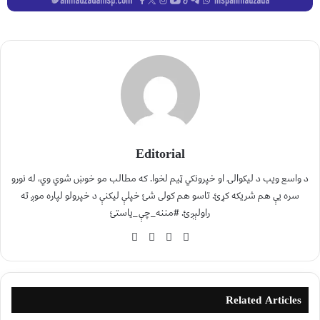
Editorial
د واسع ویب د لیکوالۍ او خپرونکي ټیم لخوا. که مطالب مو خوښ شوي وي، له نورو
سره یې هم شریکه کړئ. تاسو هم کولی شئ خپلې لیکنې د خپرولو لپاره موږ ته
راولېږئ. #مننه_چې_یاستئ
Related Articles