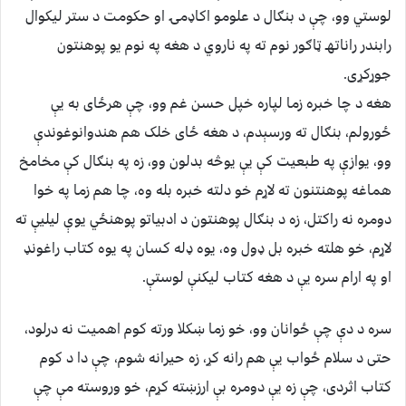
لوستي وو، چې د بنګال د علومو اکاډمۍ او حکومت د ستر ليکوال
رابندر راناتهـ ټاګور نوم ته په ناروي د هغه په نوم يو پوهنتون
جوړکړى.
هغه د چا خبره زما لپاره خپل حسن غم وو، چې هرځاى به يې
ځورولم، بنګال ته ورسېدم، د هغه ځاى خلک هم هندوانوغوندې
وو، يوازې په طبعيت کې يې يوڅه بدلون وو، زه په بنګال کې مخامخ
هماغه پوهنتنون ته لاړم خو دلته خبره بله وه، چا هم زما په خوا
دومره نه راکتل، زه د بنګال پوهنتون د ادبياتو پوهنځي يوې ليليې ته
لاړم، خو هلته خبره بل ډول وه، يوه ډله کسان په يوه کتاب راغونډ
او په ارام سره يې د هغه کتاب ليکنې لوستې.
سره د دې چې ځوانان وو، خو زما ښکلا ورته کوم اهميت نه درلود،
حتى د سلام ځواب يې هم رانه کړ، زه حيرانه شوم، چې دا د کوم
کتاب اثردى، چې زه يې دومره بې ارزښته کړم، خو وروسته مې چې