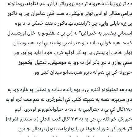
ده تر زرو زيات شعرونه تر دوه زرو زياتې ترانې، لنډ نکلونه، رومانونه،
ډرامې مقالې او ادبي ټوټې وليکلې. د هند ځنې شاعران چې په تاګور
يې زړه بايللى وايي، چې :”رابندرناتهـ ټاګور د هند ځمکې ته د يوه
اسماني پيغمبر په څېرراغی” له ژبې يې د لفظونو په ځاى اورشيندل
کېده، هره خوايي د ادب او هنر لمبې وشيندلې او د هندوستان
ټولې خامۍ او پستۍ يې په کې لولپه کړې، خو دا بايد ووايو، چې
هغې يوازې د دې ډګر اتل نه وو، په موسيقۍ، تمثيل اوکمپوز
جوړونه کې يې هم له ډېرو هنرمندانو ميدان ګټلى وو.
په دغه تمثيلونو اکثره يې د يوه ړانده ساده و تمثيل په غاړه وو، په
دې سربېره، هغه په شپېته کلنۍ کې انځورګرۍ ته هم مخه کړه او په
١٨٤٠کال کې يې د چتراليبي په نامه د خپلوانځورونو لومړۍ البم
خپورکړ، خو کله يې چې په په ١٩١٣کال ګېټ انجلي ( د سندرو نذرانه)
اثر خپور کړ، شور او غوغا يې را وپاروله، د نوبل نړيوالې جايزې