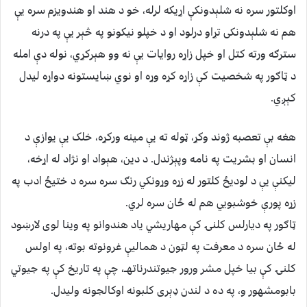
اوکلتور سره نه شلېدونکې اړيکه لرله، خو د هند او هندويزم سره يې
هم نه شلېدونکى تړاو درلود او د خپلو نيکونو په څېر يې په درنه
سترګه ورته کتل او خپل زاړه روايات يې نه وو هېرکړي، نوله دې امله
د ټاګور په شخصيت کې زاړه کړه وړه او نوي ښايستونه دواړه ليدل
کېږي.
هغه بې تعصبه ژوند وکړ، ټوله ته يې مينه ورکړه، خلک يې يوازې د
انسان او بشريت په نامه وپېژندل. د دين، هېواد او نژاد له اړخه،
ليکنې يې د لوديځ کلتور له زړه وړونکي رنګ سره سره د ختيځ ادب په
زړه پورې خوشبويي هم له ځان سره لري.
ټاګور په ديارلس کلنۍ کې مهاريشي ياد هندوانو په وينا لوى لارښود
له ځان سره د معرفت په لټون د هماليې غرونوته بوته، په اولس
کلنۍ کې بيا خپل مشر ورور جيوتندرناتهــ، چې په تاريخ کې په جيوتي
بابومشهور و، په ده د لندن ډېرى کلبونه اوکالجونه وليدل.