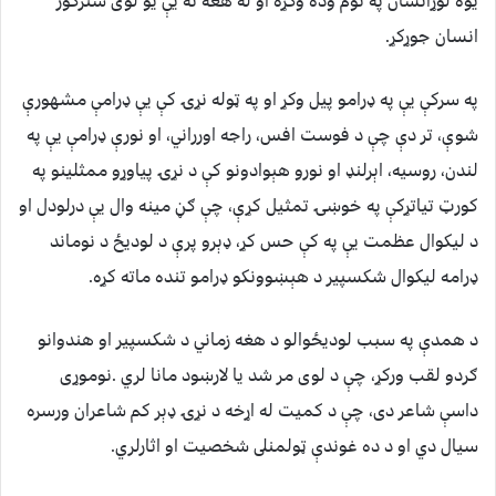
يوه لوړانسان په نوم وده وکړه او له هغه نه يې يو لوى سترګور
انسان جوړکړ.
په سرکې يې په ډرامو پيل وکړ او په ټوله نړۍ کې يې ډرامې مشهورې
شوې، تر دې چې د فوست افس، راجه اورراني، او نورې ډرامې يې په
لندن، روسيه، اېرلنډ او نورو هېوادونو کې د نړۍ پياوړو ممثلينو په
کورټ تياتړکې په خوښۍ تمثيل کړې، چې ګڼ مينه وال يې درلودل او
د ليکوال عظمت يې په کې حس کړ، ډېرو پرې د لوديځ د نوماند
ډرامه ليکوال شکسپير د هېښوونکو ډرامو تنده ماته کړه.
د همدې په سبب لوديځوالو د هغه زماني د شکسپير او هندوانو
ګردو لقب ورکړ، چې د لوى مر شد يا لارښود مانا لري .نوموړى
داسې شاعر دى، چې د کميت له اړخه د نړۍ ډېر کم شاعران ورسره
سيال دي او د ده غوندې ټولمنلى شخصيت او اثارلري.