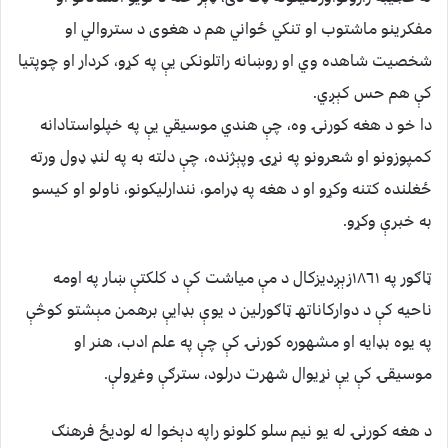
مفکرينو ماشتوب او تنکي ځواني هم د هغوى د ستروالي او
شخصيت شاهده وي او روښانه راتلونکى يې په کړو، کردار او چوپتيا
کې هم حس کېږي.
دا خو د هغه کورنۍ وه، چې هندي موسيقي يې په خپلواستادانه
کمپوزونو او شعرونو په نړۍ وپېژنده، چې دلته به په لنډ ډول ورته
ځغلنده کتنه وکړو او د هغه په ډرامو، نندارليکونو، ناولو او کيسو
به خبرې وکړو.
ټاګور په ١٨٦١زېږديزکال د مې مياشت کې د کلکتې ښار په اومه
ناحيه کې د دوارکاناتهـ ټاګورلين د يوې بډايې برهمن مېشتو کوڅې
په يوه بډايه او مشهوره کورنۍ کې چې په علم ادب، هنر او
موسيقۍ کې يې نړيوال شهرت درلود، سترګې وغړولې.
د هغه کورنۍ له يو نيم سلو کلونو راپه دېخوا له لوديځ فرهنګ