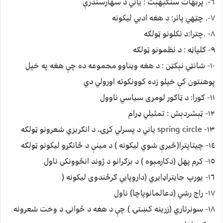
٦-. پربهات سنګېهېت : ياني د سهارسندرې
٧-. چټهي پاتر: د هغه ادبي ليکونه
٨- .چترا:د نکلونو ټولګه
٩- ګلپاڼه : د نظمونو ټولګه
١٠- شانټي نېکټن : د هغه ويناوو مجموعه ده چې هغه په خپل
پوهنتون کې خپلو زده کوونکوته اورولي دي
١١- ګورا: د ټاګور لومړى سياسي ناوول
١٢- ټېشردېش : تمثيلي ډرام
١٣- spring circle ياني د پسرلي کړۍ، د انګريزي شعرونو ټولګه
١٤- چيتاپترا(څيرې شوي ليکونه ) د مينې د ځانګړو ليکونو ټولګه
١٥- کرم پهل (دکارمېوه ) د بزګرانو د ژوند انځوونکى ناول
١٦- يورپ جايتراډايري (داروپايي ګرځندوى ليکونه (
١٧- راج رشي (دعالمانوپاچا) ناول
١٨- سونرتاري (زرينه کښتۍ ) چې د هغه د ځوانۍ د وخت شعرونه