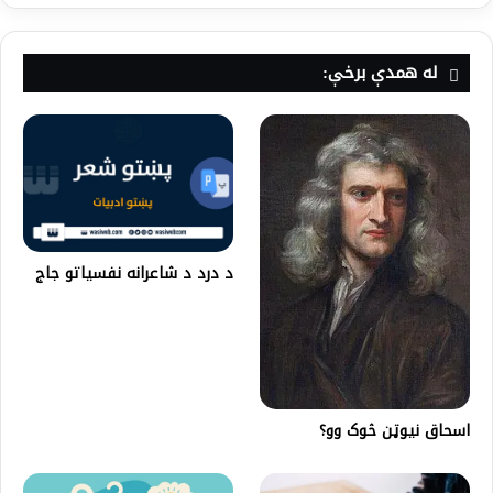
له همدې برخې:
د درد د شاعرانه نفسیاتو جاج
اسحاق نيوټن څوک وو؟