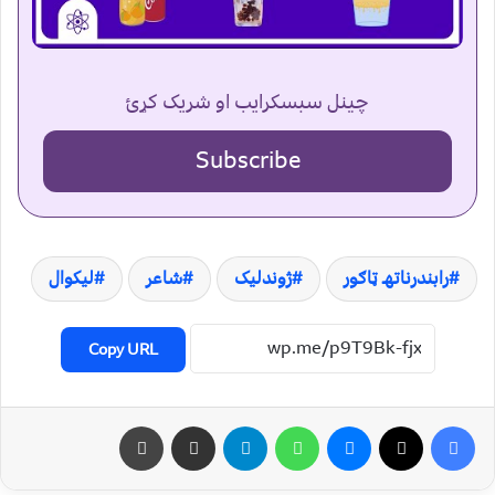
چینل سبسکرایب او شریک کړئ
Subscribe
رابندرناتهـ ټاګور
ژوندلیک
شاعر
لیکوال
Copy URL