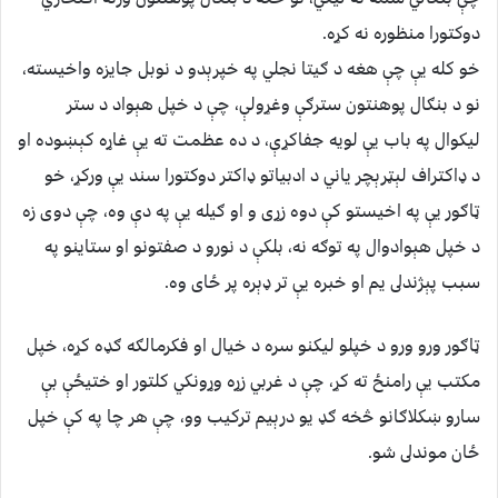
دوکتورا منظوره نه کړه.
خو کله يې چې هغه د ګيتا نجلي په خپرېدو د نوبل جايزه واخيسته،
نو د بنګال پوهنتون سترګې وغړولې، چې د خپل هېواد د ستر
ليکوال په باب يې لويه جفاکړې، د ده عظمت ته يې غاړه کېښوده او
د ډاکتراف لېټرېچر ياني د ادبياتو ډاکتر دوکتورا سند يې ورکړ، خو
ټاګور يې په اخيستو کې دوه زړى و او ګيله يې په دې وه، چې دوى زه
د خپل هېوادوال په توګه نه، بلکې د نورو د صفتونو او ستاينو په
سبب پېژندلى يم او خبره يې تر ډېره پر ځاى وه.
ټاګور ورو ورو د خپلو ليکنو سره د خيال او فکرمالګه ګډه کړه، خپل
مکتب يې رامنځ ته کړ، چې د غربي زړه وړونکي کلتور او ختيځې بې
سارو ښکلاګانو څخه ګډ يو درېيم ترکيب وو، چې هر چا په کې خپل
ځان موندلى شو.