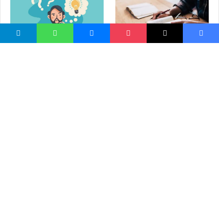
غواړم لیکواله شم؛ خو څنګه؟
د هنر محدودیدل
ښايي خوښ مو شي
د خاوند پر ښځه او د ښځې پر
د موسیقي تاوانونه د لویدیځ
خاوند څه حقوق دي؟
پوهانو له نظره