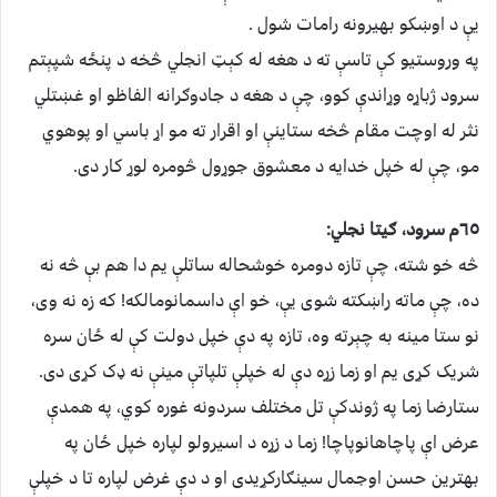
يې د اوښکو بهيرونه رامات شول .
په وروستيو کې تاسې ته د هغه له کېټ انجلي څخه د پنځه شپېتم
سرود ژباړه وړاندې کوو، چې د هغه د جادوګرانه الفاظو او غښتلي
نثر له اوچت مقام څخه ستاينې او اقرار ته مو اړ باسي او پوهوي
مو، چې له خپل خدايه د معشوق جوړول څومره لوړ کار دى.
٦٥م سرود، ګيتا نجلي:
څه خو شته، چې تازه دومره خوشحاله ساتلې يم دا هم بې څه نه
ده، چې ماته راښکته شوى يې، خو اې داسمانومالکه! که زه نه وى،
نو ستا مينه به چېرته وه، تازه په دې خپل دولت کې له ځان سره
شريک کړى يم او زما زړه دې له خپلې تلپاتې مينې نه ډک کړى دى.
ستارضا زما په ژوندکې تل مختلف سردونه غوره کوي، په همدې
عرض اې پاچاهانوپاچا! زما د زړه د اسيرولو لپاره خپل ځان په
بهترين حسن اوجمال سينګارکړيدى او د دې غرض لپاره تا د خپلې