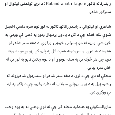
رابندرناته ټاګور Rabindranath Tagore ؛ د نړۍ ټولمنلى ليکوال او
سترګور شاعر.
شاعري او ليکوالي د رابندر راناتهـ ټاګور له لوړ نوم سره داسې اخښل
شوې لکه څنګه چې د ګل د يادون پرمهال زموږ په ذهن کې وږمې په
څپو شي او زړه ته مو پسرلنۍ خوښۍ ورکوي. د دغه ستر شاعر او
هنرمند شاعري او سرودونه هم د ګل په پاڼو کې پټو وږمو ته ورته
دي، چې هر څوک يې په مينه بويوي او د يوه رنګين ټاپو په لور يې له
ځان سره بيايې.
مخکې له دې چې د نړۍ د دغه ستر شاعر او سندربول شاعرژوند ته
راشو، پيل به د يوې اروپايي سيلانۍ له نظره وکړو، چې د ټاګو په اړه
يې ورکړى دى.
ماريالسکوني په هندليد مجله کې چې له نوي ډهلي نه په يوه وخت