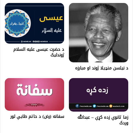
د حضرت عيسى علیه السلام
ژوندلیک
د نیلسن منډیلا ژوند او مبارزه
سفانه (رض) د حاتم طایي لور
زما ثانوي زده کړې – عبدالله
وردک