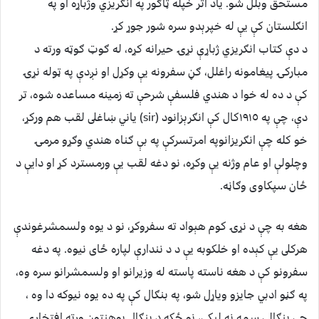
مستحق وبلل شو. ياد اثر خپله ټاګور په انګريزي وژباړه او په
انګلستان کې يې له خپرېدو سره شور جوړ کړ.
د دې کتاب انګريزي ژباړې نړۍ حيرانه کړه، له ګوټ ګوټه ورته د
مبارکۍ پيغامونه راغلل، ګڼ سفرونه يې وکړل او نږدې په ټوله نړۍ
کې د ده له خوا د هندي فلسفې شرحې ته زمينه مساعده شوه، تر
دې، چې په ١٩١٥کال کې انګرېزانود (sir) ياني ښاغلى لقب هم ورکړ،
خو کله چې انګريزانوپه امرتسرکې په بې ګناه هندي وګړو مرمۍ
وچلولې او عام وژنه يې وکړه، نو دغه لقب يې ورمسترد کړ او دايې د
ځان سپکاوى وګاڼه.
هغه به چې د نړۍ کوم هېواد ته سفروکړ، نو د يوه ولسمشرغوندې
هرکلى يې کېده او خلکوبه يې د د نندارې لپاره ځاى نيوه. په دغه
سفرونو کې د هغه ناسته پاسته له وزيرانو او ولسمشرانو سره وه،
په ګڼو ادبي جايزو وياړل شو، په بنګال کې په ده يوه نيوکه دا وه ،
چې بنګالي سمه نه ليکي، نو ځکه د بنګال پوهنتون ورته افتخاري