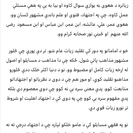
زياتره د هغوى به یوازې سوال کاوه او بيا به يې په هغې مسئلې
عمل کاوه، چې په اجتهاد، فتوى او علم باندې مشهور کسان وو،
هغوى عمر، علي، عائشه، ابن عمر، ابن عباس او ابن مسعود رضی
الله عنهم او ځينې نور صحابه کرام وو.
خو د امامانو په دور کې تقليد زيات عام شو، تر دې پورې چې څلور
مشهور مذاهب پاتې شول، ځکه چې دا مذاهب د مسایلو او اصول
له اړخه زيات کامل او مضبوط وو، نو د دنيا اکثر خلک ددې څلورو
مذاهبو تقليد کوي، او موږ هم چې د دوی د نظرياتو او اجتهاداتو
متابعت کوو، پدې معنى سره يې نه کوو چې دوی معصوم دي بلکه
پدې مفهوم سره يې کوو چې په دوی کې د اجتهاد اهليت او شروط
تر نورو زيات قوي دي.
نو په فقهي مسایلو کې د عامو خلکو لپاره چې د اجتهاد درجې ته نه