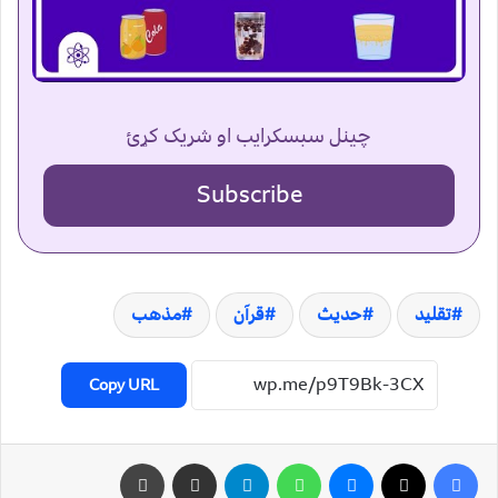
چینل سبسکرایب او شریک کړئ
Subscribe
تقلید
حدیث
قرآن
مذهب
Copy URL