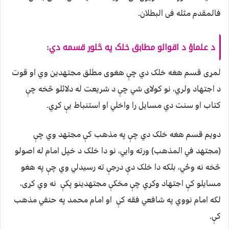
فالمقدم مثله فی البطلان.
د علماؤ د اقوالو مطابق خلک په څلور قسمه دي:
لمړی قسم هغه خلک دي چې هغوى مطلق مجتهدين وي او قوت
د اجتهاد ولري، نو کولای شي چې د شريعت له دلائلو څخه چې
کتاب او سنت دي مسایل را واخلي او استنباط يې کړي.
دويم قسم هغه خلک دي چې په مذهب کې مجتهد وي چې
(مجتهد في المذهب) ورته وايي، نو دا خلک د خپل امام له اصولو
څخه نه وځي، بلکه دا خلک دې درجې ته رسيدلي وي چې په هغو
مسایلو کې اجتهاد وکړي چې مخکې مجتهدينو پکې نه وي کړی،
لکه امام نووي په شافعي فقه کې او امام محمد په حنفي مذهب
کې.