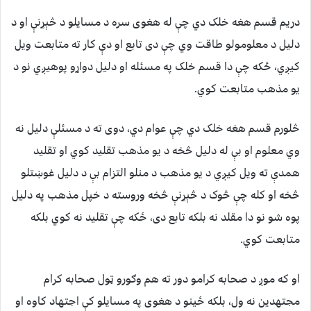
دريم قسم هغه خلک دي چې له هغوى سره د مسایلو د څېړنې او د
دليل د معلومولو طاقت وي چې دی تابع او دې کار ته متابعت ويل
کيږي، ځکه چې دا قسم خلک په مسئله او دليل دواړو پوهيږي نو د
يو مذهب متابعت کوي.
څلورم قسم هغه خلک دي چې عوام دي، دوی ته د مسئلې دليل نه
وي معلوم او بې له دليل څخه د يو مذهب تقليد کوي او تقليد
همدې ته ويل کيږي د يو مذهب د منلو التزام بې د دليل غوښتلو
څخه او کله چې څوک د څېړنې څخه وروسته د خپل مذهب په دليل
پوه شو نو دا مقلد نه بلکه تابع دی، ځکه چې تقليد نه کوي بلکه
متابعت کوي.
او که موږ د صحابه کرامو دور ته هم وګورو ټول صحابه کرام
مجتهدين نه ول، بلکه ځينو د هغوى په مسایلو کې اجتهاد کاوه او