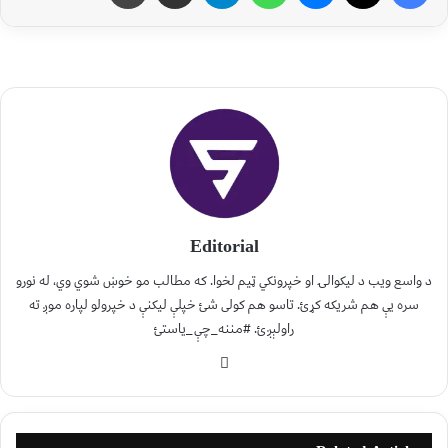
Editorial
د واسع ویب د لیکوالۍ او خپرونکي ټیم لخوا. که مطالب مو خوښ شوي وي، له نورو
سره یې هم شریکه کړئ. تاسو هم کولی شئ خپلې لیکنې د خپرولو لپاره موږ ته
راولېږئ. #مننه_چې_یاستئ