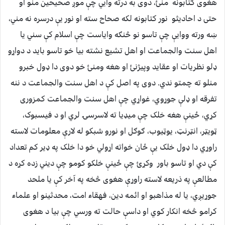
هغوی کتابونه منئ، دوی به درته وایي چې موږ صحیحین منو او
حتی د احادیثو نور کتابونه لکه صحاح سته او نور یې درسره نه مني،
ښه ورته ووایې چې تاسو نو څنګه وایاست چې اسلام کې سني یا
اهل سنت والجماعت او اهل تشیع نشته بیا خو تاسو باید د دواړو
ډلو نظریات او عقاید وپیژنئ او هغه ومنئ خو دوی دا ډول خبرو
منلو ته چمتو ندي. دوی په اصل کې د اهل سنت والجماعت د ننه
تفرقه او ډلې جوړوي، غواړي چې اهل سنت والجماعت کمزوری
کړي، ځینې هغه خلک چې میډیا ته لاسرسۍ لري او د فیسبوک،
ټویټر، انټرنټ، یوټیوب، ګوګل او نورو شبکو له لارې معلومات لاسته
راوړي دا ډول خلک یې ځان خواته اړولي خو دا خلک په ډیر کم تعداد
کې دي او تاسو باور وکړئ چې ځینې خلکو کومو چې دیني زده کړه د
مطالعې په ذریعه لاسته راوړې هغوی څخه په آخر کې یا ملحد
جوړیږي، یا له مذاهبو او ائمه دین، فهقاء امت، محدثینو او علماء
کرامو څخه انکار کوي او داسې حالت ته ورسي چې بیا د هغوی