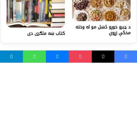
د ډېرو خوږو څښل مو له وخته
مخکې زړوي
کتاب ښه ملګرى دی
واسع ویب
کور پاڼه
زموږ په اړه
موږ سره اړیکه
مرسته کول
یوتیوب چینلونه