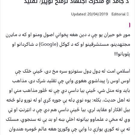
د جامد او متحرک اجتهاد ترمنځ توپیر/ تقلید
Updated: 20/04/2019
Editorial
موږ خو حیران یو چې د دین هغه پخواني اصول ومنو او که د ماډرن
مجتهدینو، مستشرقینو او که د ګوګل (Google) د شاګردانو او
پلویانو!!!
اسلامي امت له ډول ډول ستونزو سره مخ دی، ځینې خلک چې
اوس اوس را پيداشوي هغوی وایي چې تقلید شرک دی، مذاهب
باید ونه منل شي، ځینې بیا داسې دي چې نه څلور مذاهب مني او
نه اهل حدیث، بکله: یوه نوې ډله یې جوړه کړې او له نورو ډلو څخه
بیل افکار او عقاید لري، بیا ځینې داسې هم دي چې د انټرنټ او ټي
وي له مخې د علماوو بیانونه اخلي ښه او بد یې نه سنجوي، مسلک
ته یې نه ګوري یوازې دا وایي چې وګورئ هغه عالم څومره هندوان