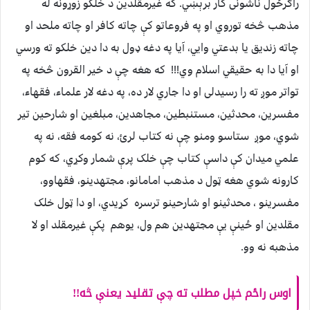
راګرځول ناشونی کار برېښي. که غیرمقلدین د خلکو زوړونه له
مذهب څخه توروي او په فروعاتو کې چاته کافر او چاته ملحد او
چاته زندیق یا بدعتي وایي، آیا په دغه ډول به دا دین خلکو ته ورسي
او آیا دا به حقیقي اسلام وي!!! که هغه چې د خیر القرون څخه په
تواتر موږ ته را رسیدلی او دا جاري لار ده، په دغه لار علماء، فقهاء،
مفسرین، محدثین، مستنبطین، مجاهدین، مبلغین او شارحین تیر
شوي، موږ ستاسو ومنو چې نه کتاب لرئ، نه کومه فقه، نه په
علمي میدان کې داسې کتاب چې خلک پرې شمار وکړي، که کوم
کارونه شوي هغه ټول د مذهب امامانو، مجتهدینو، فقهاوو،
مفسرینو ، محدثینو او شارحینو ترسره کړیدي، او دا ټول خلک
مقلدین او ځینې یې مجتهدین هم ول، یوهم پکې غیرمقلد او لا
مذهبه نه وو.
اوس راځم خپل مطلب ته چې تقلید یعنې څه!!