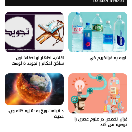
Related Articles
اوبه په قرانکريم کې
اقلاب، اظهار او اخفاء؛ نون
ساکن احکام | تجوید ۵ لوست
د قيامت ورځ به ٥٠ زره کاله وي-
حديث
قرآن تخصص در علوم عصری را
توصيه می کند