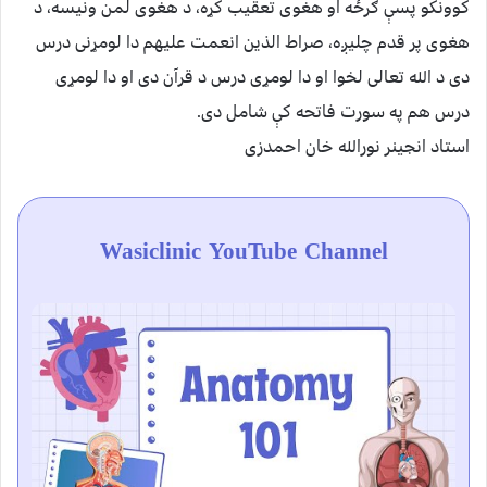
کوونکو پسې ګرځه او هغوی تعقیب کړه، د هغوی لمن ونیسه، د
هغوی پر قدم چلیږه، صراط الذین انعمت علیهم دا لومړنی درس
دی د الله تعالی لخوا او دا لومړی درس د قرآن دی او دا لومړی
درس هم په سورت فاتحه کې شامل دی.
استاد انجینر نورالله خان احمدزی
Wasiclinic YouTube Channel