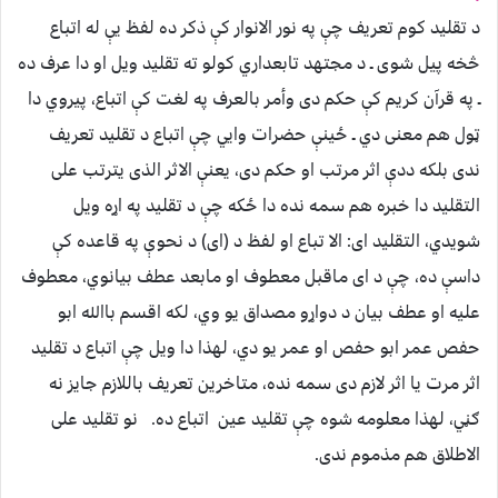
د تقلید کوم تعریف چې په نور الانوار کې ذکر ده لفظ یې له اتباع
څخه پيل شوی ـ د مجتهد تابعداري کولو ته تقلید ویل او دا عرف ده
ـ په قرآن کریم کې حکم دی وأمر بالعرف په لغت کې اتباع، پیروي دا
ټول هم معنی دي ـ ځینې حضرات وايي چې اتباع د تقلید تعریف
ندی بلکه ددې اثر مرتب او حکم دی، یعنې الاثر الذی یترتب علی
التقلید دا خبره هم سمه نده دا ځکه چې د تقلید په اړه ویل
شویدي، التقلید ای: الا تباع او لفظ د (ای) د نحوې په قاعده کې
داسې ده، چې د ای ماقبل معطوف او مابعد عطف بیانوي، معطوف
علیه او عطف بیان د دواړو مصداق یو وي، لکه اقسم باالله ابو
حفص عمر ابو حفص او عمر یو دي، لهذا دا ویل چې اتباع د تقلید
اثر مرت یا اثر لازم دی سمه نده، متاخرین تعریف باللازم جایز نه
ګڼي، لهذا معلومه شوه چې تقلید عین اتباع ده. نو تقلید علی
الاطلاق هم مذموم ندی.