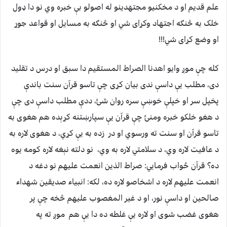
علم قدیم او د مخکنیو مجتهدینو له اصولو بې خبره وي نو دا ډول
خلک به څنګه اجتهاد وکړای شي او څنګه به مسایل او قواعد جوړ
او وضع کړای شي!!!
کله چې موږ وایو اهدنا الصراط المستقیم دا سبق او درس د تقلید
دی، مطلب یې داسې ندی بیان کړی چې تاسو قرآن سنت باندې
پخپل سر او خپلې خوښې سره روان شئ، ددې مطلب داسې دی چې
د هغو خلکو خبره ومنئ چې قرآن یې سپارښتنه کړېده هم هغوی به
تاسو قرآن او سنت ته ورسوي او در زده به یې کړي، د هغوی لاره به
د عافیت لاره وي، د سلامتي لاره به وي، نو دلته نېغه لاره کومه یوه
ده؟ قرآن ځواب فرمایي: صراط الذین انعمت علیهم نو دغه د
انعمت علیهم لاره د اشخاصو لاره ده، لکه: انبیاء صدیقین شهداء
صالحین او داسې نور، او د غیر المغصوب علیهم څخه چې پر
هغوی غضب شوی او لاره یې غلطه ده دا یې هم موږ ته په