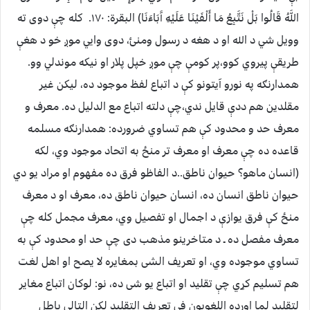
اللَّهُ قَالُوا بَلْ نَتَّبِعُ مَا أَلْفَيْنَا عَلَيْهِ آَبَاءَنَا) البقرة: ۱۷۰. کله چې دوی ته
وویل شي د الله او د هغه د رسول ومنئ، دوی وایي موږ خو د هغې
طریقې پیروي کوو،پر کومې چې موږ خپل پلار او نیکه موندلي وو.
همدارنګه په نورو آیتونو کې د اتباع لفظ موجود ده، لیکن غیر
مقلدين هم ددې قایل ندي،چې دلته اتباع مع الدلیل ده. معرف و
معرف حد و محدود کې هم تساوي ضرورده: همدارنګه مسلمه
قاعده ده چې معرف او معرف تر منځ به اتحاد موجود وي، لکه
(انسان ماهو؟ حیوان ناطق..د الفاظو فرق ده مفهوم او مراد یو دي
حیوان ناطق انسان ده، انسان حیوان ناطق ده، معرف او د معرف
منځ کې فرق یوازې د اجمال او تفصیل وي، معرف مجمل کله چې
معرف مفصل ده ـ د متاخرینو مذهب دی چې حد او محدود کې به
تساوي موجوده وي، او تعریف الشی بمغایره لا یصح او اهل لغت
هم تسلیم کړي چې تقلید او اتباع یو شی ده، نو: لوکان اتباع مغایر
لتقلید لما اورده اللغویون فی تعریف التقلید لکن التالی باطل