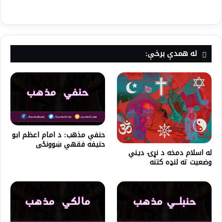
له همدې برخې:
حنفي مذهب: د امام اعظم ابو
حنیفه فقهي ښوونځی
له اسلام دمخه د نړۍ دیني
وضعیت ته لنډه کتنه