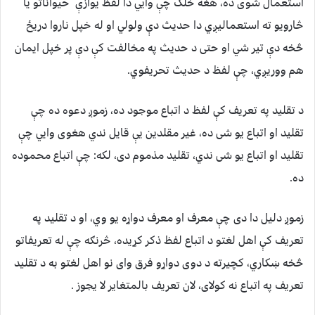
استعمال شوى ده، هغه خلک چې وایي دا لفظ یوازې حيواناتو یا
څارویو ته استعماليږي دا حديث دې ولولي او له خپل ناروا دریځ
څخه دې تیر شي او حتی د حدیث په مخالفت کې دې پر خپل ایمان
هم ووریږي، چې لفظ د حدیث تحریفوي.
د تقلید په تعریف کې لفظ د اتباع موجود ده، زموږ دعوه ده چې
تقلید او اتباع یو شی ده، غیر مقلدین یې قایل ندي هغوی وايي چې
تقلید او اتباع یو شی ندي، تقلید مذموم دی، لکه: چې اتباع محموده
ده.
زموږ دلیل دا دی چې معرف او معرف دواړه یو وي، او د تقلید په
تعریف کې اهل لغتو د اتباع لفظ ذکر کړیده، څرنګه چې له تعریفاتو
څخه ښکاري، کچیرته د دوی دواړو فرق وای نو اهل لغتو به د تقلید
تعریف په اتباع نه کولای، لان تعریف بالمتغایر لا یجوز .