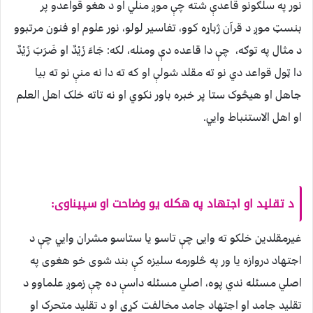
نور په سلګونو قاعدې شته چې موږ منلي او د هغو قواعدو پر
بنسټ موږ د قرآن ژباړه کوو، تفاسیر لولو، نور علوم او فنون مرتبوو
د مثال په توګه، چې دا قاعده دې ومنله، لکه: جَاءَ زَیْدٌ او ضَرَبَ زَیْدٌ
دا ټول قواعد دي نو ته مقلد شولې او که ته دا نه منې نو ته بیا
جاهل او هیڅوک ستا پر خبره باور نکوي او نه تاته خلک اهل العلم
او اهل الاستنباط وایي.
د تقلید او اجتهاد په هکله یو وضاحت او سپیناوی:
غیرمقلدین خلکو ته وایی چې تاسو یا ستاسو مشران وایي چې د
اجتهاد دروازه یا ور په څلورمه سلیزه کې بند شوی خو هغوی په
اصلي مسئله ندي پوه، اصلي مسئله داسې ده چې زموږ علماوو د
تقلید جامد او اجتهاد جامد مخالفت کړی او د تقلید متحرک او