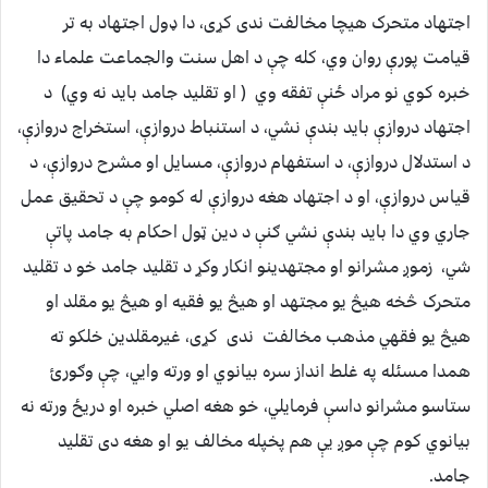
اجتهاد متحرک هیچا مخالفت ندی کړی، دا ډول اجتهاد به تر
قیامت پورې روان وي، کله چې د اهل سنت والجماعت علماء دا
خبره کوي نو مراد ځنې تفقه وي ( او تقلید جامد باید نه وي) د
اجتهاد دروازې باید بندې نشي، د استنباط دروازې، استخراج دروازې،
د استدلال دروازې، د استفهام دروازې، مسایل او مشرح دروازې، د
قیاس دروازې، او د اجتهاد هغه دروازې له کومو چې د تحقیق عمل
جاري وي دا باید بندې نشي ګنې د دین ټول احکام به جامد پاتې
شي، زموږ مشرانو او مجتهدینو انکار وکړ د تقلید جامد خو د تقلید
متحرک څخه هیڅ یو مجتهد او هیڅ یو فقیه او هیڅ یو مقلد او
هیڅ یو فقهي مذهب مخالفت ندی کړی، غیرمقلدین خلکو ته
همدا مسئله په غلط انداز سره بیانوي او ورته وایي، چې وګورئ
ستاسو مشرانو داسې فرمایلي، خو هغه اصلي خبره او دریځ ورته نه
بیانوي کوم چې موږ یې هم پخپله مخالف یو او هغه دی تقلید
جامد.