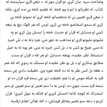
وضاحت سره بیان کړي، نو قرآن موږ ته د نیغې لارې سپارښتنه له
کتاب، له نظریاتو یا ایډیا وو څخه، له تعلیم څخه یې نده کړې، بلکه:
د نیغې لارې تعیین یې له شخصیاتو څخه کړی له نمونو څخه یې
کړی له سمو اشخاصو څخه یې کړی، اوس که هر څوک نېغ په نېغه
کیني او مسایل له قرآن او حدیث څخه را ایستل پيل کړي نو په
ملیونو ملیونو لارې او مذاهب به جوړ شي، هره ډله به د بلې خبره
نه مني، هیڅ یو کس به د بل کس خبره نه مني، هر یوه ته به خپل
استنباط، نظر، عقیده، پوهه، مسایل، او هر څه د قرآن او سنت
مطابق ښکاري او د بل یو نظر، عقیده او مسلک به ردوي که څه هم
د هغه بل کس نظر به له ده څخه غوره وي، حقیقت دادی چې سمه
لاره به څنګه مومې او دا هم حقیقت دی چې سمه لاره قرآن ده او
سمه لاره سنت نبوي ده، اوس به دا سم تعبیر او سم تعیین او سم
استدراک له کومه ځایه اخستل کیږي او څنګه به نیول کیږي! قرآن
کریم د دغه سم تعبیر پخاطر فرمایلي: د الله تعالی انعام ترلاسه