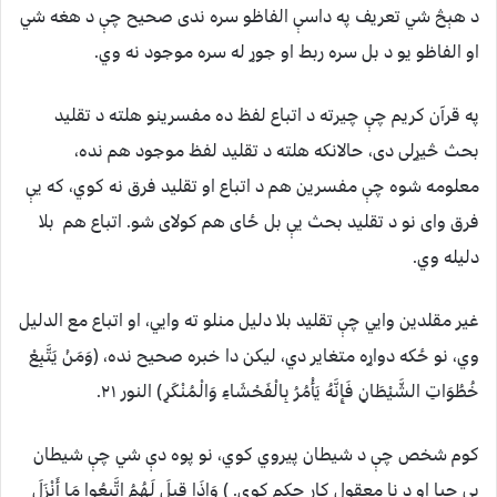
د هېڅ شي تعریف په داسې الفاظو سره ندی صحیح چې د هغه شي
او الفاظو یو د بل سره ربط او جوړ له سره موجود نه وي.
په قرآن کریم چې چیرته د اتباع لفظ ده مفسرینو هلته د تقلید
بحث څیړلی دی، حالانکه هلته د تقلید لفظ موجود هم نده،
معلومه شوه چې مفسرین هم د اتباع او تقلید فرق نه کوي، که یې
فرق وای نو د تقلید بحث یې بل ځای هم کولای شو. اتباع هم بلا
دلیله وي.
غیر مقلدين وايي چې تقلید بلا دلیل منلو ته وايي، او اتباع مع الدلیل
وي، نو ځکه دواړه متغایر دي، لیکن دا خبره صحیح نده، (وَمَنْ يَتَّبِعْ
خُطُوَاتِ الشَّيْطَانِ فَإِنَّهُ يَأْمُرُ بِالْفَحْشَاءِ وَالْمُنْكَرِ) النور ۲۱.
کوم شخص چې د شیطان پیروي کوي، نو پوه دې شي چې شیطان
بې حیا او د نا معقول کار حکم کوي. ) وَإِذَا قِيلَ لَهُمُ اتَّبِعُوا مَا أَنْزَلَ