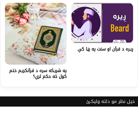
ږیره د قرآن او سنت په رڼا کې
په شريکه سره د قرآنکريم ختم
کول څه حکم لري؟
خپل نظر مو دلته ولیکئ