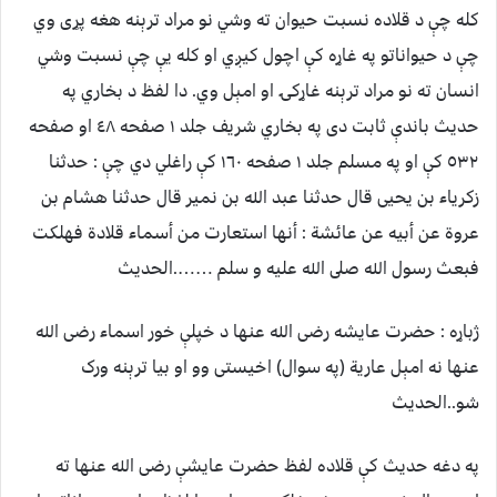
کله چې د قلاده نسبت حيوان ته وشي نو مراد ترېنه هغه پړی وي
چې د حيواناتو په غاړه کې اچول کيږي او کله یې چې نسبت وشي
انسان ته نو مراد ترېنه غاړکۍ او امېل وي. دا لفظ د بخاري په
حديث باندې ثابت دی په بخاري شريف جلد ١ صفحه ٤٨ او صفحه
٥٣٢ کې او په مسلم جلد ١ صفحه ١٦٠ کې راغلي دي چې : حدثنا
زكرياء بن يحيى قال حدثنا عبد الله بن نمير قال حدثنا هشام بن
عروة عن أبيه عن عائشة : أنها استعارت من أسماء قلادة فهلكت
فبعث رسول الله صلى الله عليه و سلم …….الحديث
ژباړه : حضرت عايشه رضى الله عنها د خپلې خور اسماء رضى الله
عنها نه امېل عارية (په سوال) اخيستی وو او بيا ترېنه ورک
شو..الحديث
په دغه حديث کې قلاده لفظ حضرت عايشې رضى الله عنها ته