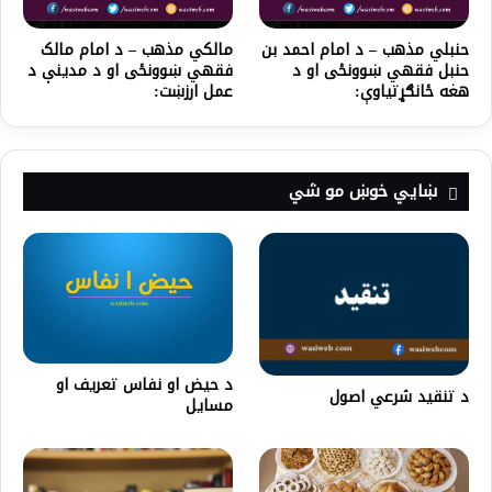
حنبلي مذهب – د امام احمد بن
مالکي مذهب – د امام مالک
حنبل فقهي ښوونځی او د
فقهي ښوونځی او د مدینې د
هغه ځانګړتیاوې:
عمل ارزښت:
ښايي خوښ مو شي
د حیض او نفاس تعریف او
د تنقید شرعي اصول
مسایل