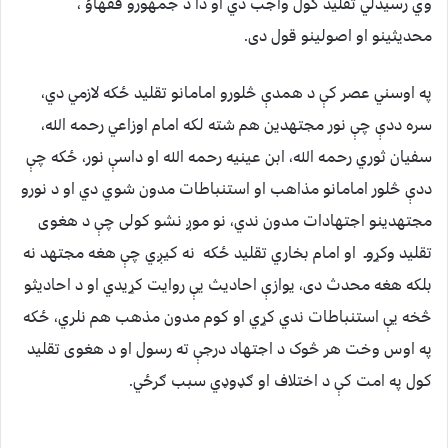
وي رسيدلي تقليد کول واجب دي او دا د جمهورو فقهاؤ ،
محديثينو او اصولينو قول دی.
په اوسني عصر کې د همدې څلورو امامانو تقليد ځکه لازمي دي،
سره ددې چې نور مجتهدين هم شته لکه امام اوزاعي رحمه الله،
سفيان ثوري رحمه الله، ابن عينيه رحمه الله او داسې نور، ځکه چې
ددې څلور امامانو مذاهب او استنباطات مدون شوي دي او د نورو
مجتهدينو اجتهادات مدون ندي، نو موږ نشو کولی چې د هغوى
تقليد وکړوـ او امام بخاري تقليد ځکه نه کيږي چې هغه مجتهد نه
بلکه هغه محدث دی، یوازې احاديث يې روايت کړيدي او د احاديثو
څخه يې استنباطات ندي کړي او کوم مدون مذهب هم نلري، ځکه
په اوس وخت هر څوک د اجتهاد درجې ته رسول او د هغوى تقليد
کول په امت کې د اختلاف او ګډوډي سبب ګرځي.