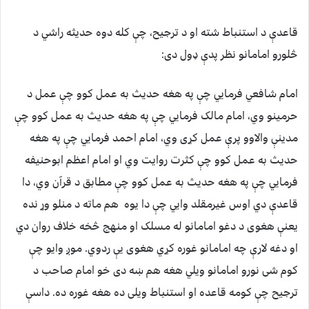
قاعدې د استنباط شته او د ترجیح، چې کله دوه حدیثه راشي د
څلورو امامانو نظر پدې ډول دی:
امام شافعي فرمایي چې په هغه حدیث به عمل کوو چې عمل د
حرمینو وي، امام مالک فرمایي چې په هغه حدیث به عمل کوو چې
مدینې والاوو پرې عمل کړی وي، امام احمد فرمایي چې په هغه
حدیث به عمل کوو چې کثرت روایت وي او امام اعظم ابوحنیفه
فرمایي چې په هغه حدیث به عمل کوو چې مطابق د قرآن وي، دا
قاعدې دي اوس غیرمقلد وایي چې دا یوه هم ماته د منلو وړ نده
یعنې هغوی د دغو امامانو له مسلک او منهج څخه خلاف روان دي
او دغه لارې چه امامانو غوره کړي هغوی یې ردوي. موږ وایو چې
کوم شی نورو امامانو ویلي هغه هم ښه دی خو امام صاحب د
ترجیح چې کومه قاعده او استنباط ویلی ده هغه غوره ده. داسې