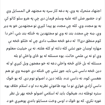
اجتهاد متحرک به وي، په دغه کار سره به مجتهد فی المسایل وي
او د حضور صلی الله علیه وسلم فرمان دی چې په هرو سلو کالو کې
به یو مجدد وي، کله چې مجدد یو پيدا کیږي نو مجتهدین خو به ډیر
وي، ښه چې مجدد بند نه وي نو مجتهدین به څنګه بند شي، آخر دا
کوم منطق دی!!! له دغو څخه مطلب دادی چې له خلکو څخه بې
مهاره اوښان جوړ نشي کله دلته او کله هلته، نه یې حیثیت معلوم
وي او نه یې علمي حالت، یوه مسئله له یو ځای واخلي او بله
مسئله له بل ځای څخه واخلي دغه ته خو معجون ویل کیږي او له
دین څخه داسې شی باید جوړ نشي چې څنګه دې خوښه وي نو هم
هغسې کوه، نه داسې نده، بلکه: دین د اصولو نوم دی. که یو څوک
داسې آزادي غواړي نو دا یوه طاغوتي نظریه ده او د اسلام خلاف یوه
ستره توطئه ده، هیڅوک باید له اسلامي اصولو څخه بهر بل نظر
غوره نکړي، که یو څوک د اوس وخت مسایلو باندې پوهیږي خو د