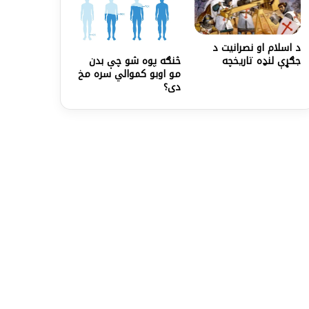
د اسلام او نصرانيت د
جګړې لنډه تاريخچه
څنګه پوه شو چې بدن
مو اوبو کموالي سره مخ
دی؟