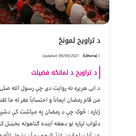
د تراويح لمونځ
Updated: 09/09/2021
Editorial
د تراويح د لمانځه فضيلت
د ابی هريره نه روايت دی چې رسول الله صلی ا
من قام رمضان ايماناً و احتساباً عفر له ما تق
ژباړه : څوک چې د رمضان په مياشت کې دشپی ق
دثواب لپاره نو دهغه آينده ګناهونه بخښل کي
عن أبا سلمة بن عَبْدُ الرحمن- أن رَسُول اللَّهِ صَلَى