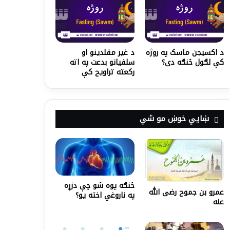
د اکسیجن ماسک په روژه
د غیر مقلدینو او
کې لګول څنګه دی؟
سلفیانو بدعت په اته
رکعته تراویح کې
ښايي خوښ مو شي
څنګه پوه شو چې دزړه
عمرو بن جموح رضى الله
په ناروغي اخته یو؟
عنه