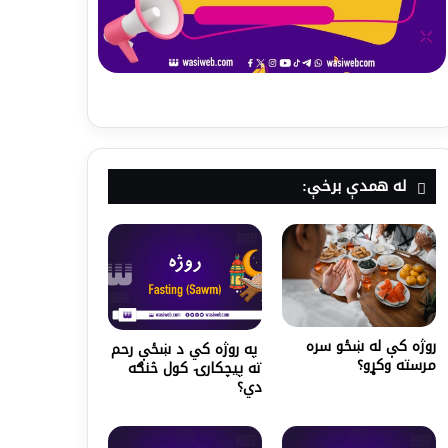
له همدې برخې:
روژه کې له ښځو سره
په روژه کي د ښځې رحم
مرسته وکړو؟
ته پیچکارۍ کول څنګه
دي؟