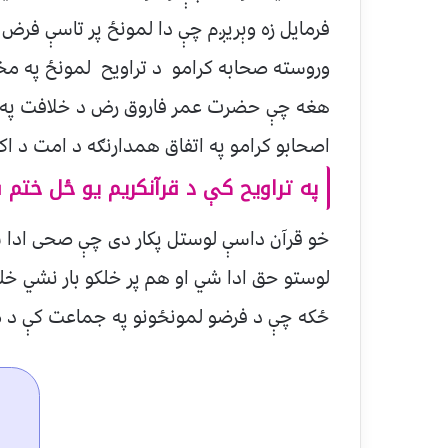
فرمايل زه وېريږم چې دا لمونځ پر تاسې فرض 
وروسته صحابه کرامو د تراويح لمونځ په مختل
اصحابو کرامو په اتفاق همدارنګه د امت د اکثرو فقهاؤ پدی ۰
په تراويح کې د قرآنکريم يو ځل ختم
خو قرآن داسې لوستل پکار دی چې صحی ادا ش
لوستو حق ادا شي او هم پر خلکو بار نشي خل
ځکه چې د فرضو لمونځونو په جماعت کې د