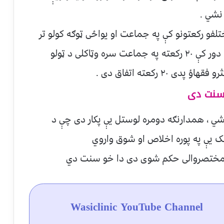
نشي .
فو رکعتونو کې په جماعت او يواځی ټوګه کولو تر
هغه چې حضرت عمر فاروق رض د خلافت په دور کې ۲۰ رکعته په جماعت سره وټاکلی د ټولو
۲ رکعته اتفاق دی .
 سنت دی
ي ، همدارنګه دومره لوستل يې پکار دی چې د
ک یې په پوره اخلاص او شوق واروي
 مختصروالی حکم شوی دی دا خو سنت دي
Wasiclinic YouTube Channel