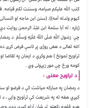
كتب اللَّه عليكم صيامه، وسننت لكم قيامه. ف
كيوم ولدته أمه)). (سنن ابن ماجه او النسائی 
ژباړه : له أبا سلمة ابن عَبْدُ الرحمن روايت دي 
چې رَسُول اللَّهِ صَلَى اللَّهُ عَلَيْهِ وَسلَّ
الله تعالی د هغی روژی پر تاسې فرض کړی د
تراويح لمونځ ) هم وکړي د ايمان په تقاضا او 
کومه ورځ چې مور زيږولی وي .
د تراويح معنی :
د رمضان په مبارکه مياشت کې د فرضو او سنت
کيږي هغه ته په شريعت کې تراويح وايې ، د ت
هرو څلورو رکعتو لږ شان آرام کيږي ددی وجې 