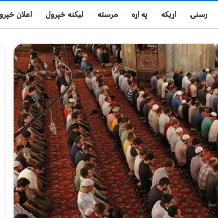
رسنۍ
اړیکه
په اړه
مرسته
لیکنه خپرول
اعلان خپرو