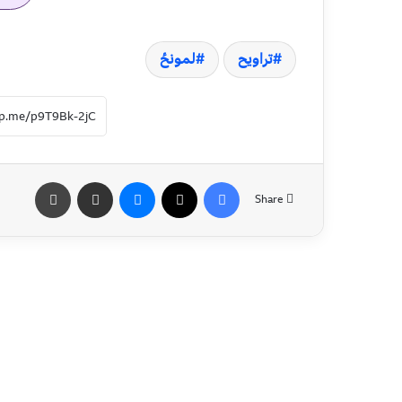
تراویح
لمونځ
Share