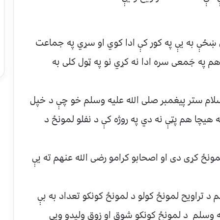
 ښځې به يې په کور کې ادا کوي او سړي په جماعت
 په جَمعی سره ادا نه کړي نو په ټول کلی به
لام ستر پيغمبر صلی الله عليه وسلم خو چې د خپل
هيچا هم پټې نه دي په روژه کې د نفلو لمونځ د
مونځ کړی دی او اصحابو کرامو رضی الله عنهم ته يې
د تراويح لمونځ کولو د لمونځ کونکو تعداد به بې
ه وسلم د لمونځ کونکو شوق او زوق وليدو ويې