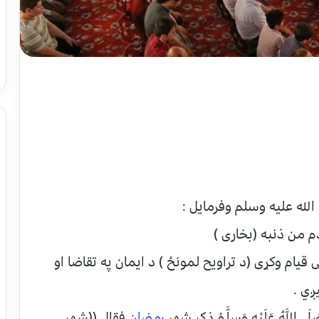
لله عليه وسلم وفرمايل :
دم من ذنبه (بخاری )
يام وکړی (د تراويح لمونځ ) د ايمان په تقاضا او
ږي .
 اللَّهُ عَلَيْهِ وَسلَّمْ ذكر شهر
رمضان
فقال ((شهر