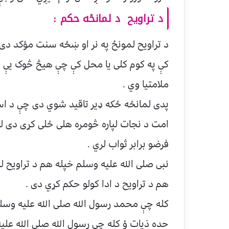
د تراويح د لمانځه حکم :
د تراويح لمونځ په نر او ښځه سنت مؤکد دی
کې په کوم کلی يا محل کې چې هيڅ څوک يې هم
ملامتيا وي .
پدی لمانځه ځکه ډير تاقيد شوي دی چې د اس
امت د نجات لپاره څومره هلی ځلی کړی دی له 
فرضو برابر ثواب لري .
نبی صلی الله عليه وسلم خپله هم د تراويح ل
هم د تراويح د ادا کولو حکم کړي دی .
کله چې محمد رسول الله صلی الله عليه وسلم 
حده ذيات ؤ کله چې رسول الله صلی الله علي