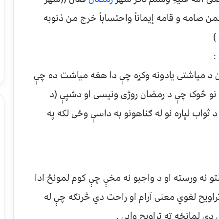
من صامه و قامه إيماناً واحتساباً خرج من ذنوبه
)
:
مْ د رمضان د مياشتی يادونه وکړه چې دا هغه مياشت ده چې
ه نو څوک چې د رمضان روژی ونيسی او دشپې (د
د ثواب لپاره نو له ګناهونو به داسې وځی لکه په
و نه ورسته او د واجبو نه مخې چې کوم لمونځ ادا
راويح لغوي معنی آرام او راحت دي څرنګه چې له
دې لمانځه ته تراويح وايې .