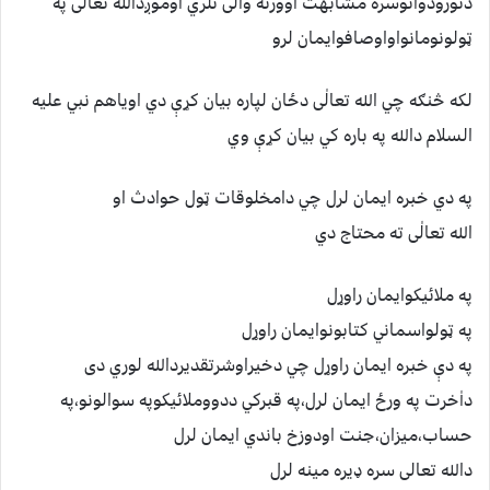
دنوروذواتوسره مشابهت اوورته والی نلري اوموږدالله تعالی په
ټولونومانواواوصافوايمان لرو
لکه څنګه چي الله تعالٰی دځان لپاره بيان کړې دي اوياهم نبي عليه
السلام دالله په باره کي بيان کړې وي
په دي خبره ايمان لرل چي دامخلوقات ټول حوادث او
الله تعالٰی ته محتاج دي
په ملائيکوايمان راوړل
په ټولواسماني کتابونوايمان راوړل
په دې خبره ايمان راوړل چي دخيراوشرتقديردالله لوري دی
داٰخرت په ورځ ايمان لرل،په قبرکي ددووملائيکوپه سوالونو،په
حساب،ميزان،جنت اودوزخ باندي ايمان لرل
دالله تعالی سره ډيره مينه لرل