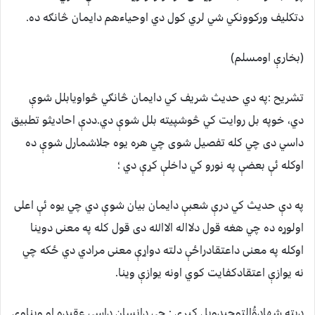
دتکليف ورکوونکي شي لري کول دي اوحياءهم دايمان څانګه ده.
(بخارې اومسلم)
تشريح :په دي حديث شريف کي دايمان څانګي څواويابلل شوې
دي، خوپه بل روايت کي څوشپيته بلل شوې دي.ددې احاديثو تطبيق
داسي دی چي کله تفصيل شوی چي هره يوه جلاشمارل شوې ده
اوکله ئې بعضې په نورو کي داخلې کړې دي ؛
په دې حديث کي درې شعبې دايمان بيان شوې دي چي يوه ئې اعلی
اولوړه ده چي هغه قول دلااله الاالله دی قول کله په معنی دوينا
اوکله په معنی داعتقادراځې دلته دواړې معنی مرادي دي ځکه چي
نه يوازې اعتقادکفايت کوي اونه يوازې وينا.
دېته شهادةُالتوحيدويل کيږي : چي دانسان داسې عقيده او ويناوي