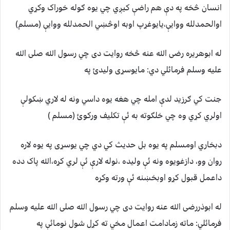
انسان څخه په دې هم راضې کيږي چي يوه ګوله خوراک وکړي
اوالحمدلله ووايې،يايوغړپ اوبه اوڅښي الحمدلله ووايې (مسلم)
له ابوهريره رضی الله عنه څخه روايت دی چي رسول الله صلی الله
عليه وسلم فرمائلي دي: مايوسړی وليدئ په
جنت کي ګرزيد لدې امله چي هغه يوه داسي ونه له لاري ښکولې
اولري کړي وه چي خلګوته به ئې تکليف ورکوئ (مسلم )
دبخاري اومسلم په يوه بل حديث کي دي چي يوسړی په يوه لاره
روان وو، دازغويوه ونه ئې وليده ،نوله لارې ئې لري کړه،الله پاک دده
داعمل قبول کړو اوبخښنه ئې ورته وکړه
له ابوذررضی الله عنه روايت دی چي رسول الله صلی الله عليه وسلم
فرمائلي: ماته زمادامت اعمال مخي ته کړل شول نومائې په