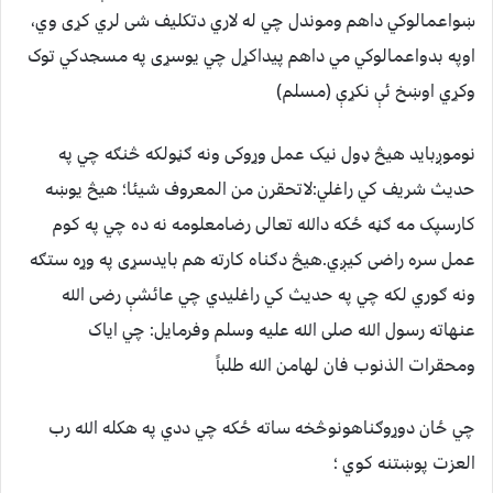
ښواعمالوکي داهم وموندل چي له لاري دتکليف شی لري کړی وي،
اوپه بدواعمالوکي مي داهم پيداکړل چي يوسړی په مسجدکي توک
وکړي اوښخ ئې نکړې (مسلم)
نوموږبايد هيڅ ډول نيک عمل وړوکی ونه ګڼولکه څنګه چي په
حديث شريف کي راغلي:لاتحقرن من المعروف شيئا؛ هيڅ يوښه
کارسپک مه ګڼه ځکه دالله تعالی رضامعلومه نه ده چي په کوم
عمل سره راضی کيږي.هيڅ دګناه کارته هم بايدسړی په وړه ستګه
ونه ګوري لکه چي په حديث کي راغليدي چي عائشې رضی الله
عنهاته رسول الله صلی الله عليه وسلم وفرمايل: چي اياک
ومحقرات الذنوب فان لهامن الله طلباً
چي ځان دوړوګناهونوڅخه ساته ځکه چي ددي په هکله الله رب
العزت پوښتنه کوي ؛