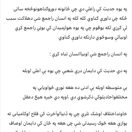
په يوه حديث کي راغلې دي چي ځانونه دوړوګناهونوڅخه ساتی
ځکه چي داوړې ګناوي کله کله په انسان راجمع شې دهلاکت سبب
ئې ګرزي لکه يوقوم چي په يوه هوارميدان کي بوټي راجمع کړي
اوبيائې وسوځوي دارنګه داوړې ګناوي
په انسان راجمع شې اوبیاانسان تباه کړې ؛
په دي حديث کي دايمان درې شعبې چي يوه ېې اعلی اوبله
ېې متوسطه اوبله ېې ادنی ده هغه نورې څواویایې په
مختلفواحادیثوکي ذکرشوي دي ،اوپه دي خبره هيڅ دعقل
خاونداختلاف اوشک نلري چي په دُنيااوآخرت کي فلاح اوکاميابی ته
يوازې هغه څوک رسيدلی شې چی هغه په ځان کي دايمان اوصاف