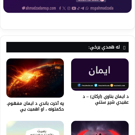
له همدې برخې:
د ایمان بناوې (ارکان) – د
عقیدې شپږ ستنې
په آخرت باندې د ايمان مفهوم،
حكمتونه ، او اهميت یې