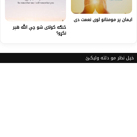
ایمان پر مومنانو لوی نعمت دی
څنګه کولای شو چې الله هېر
نکړو؟
خپل نظر مو دلته ولیکئ