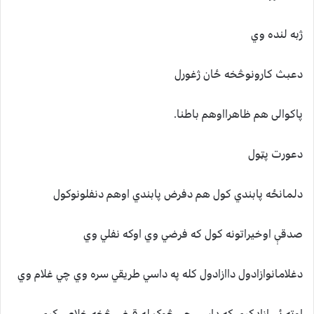
ژبه لنده وي
دعبث کارونوڅخه ځان ژغورل
پاکوالی هم ظاهرااوهم باطنا.
دعورت پټول
دلمانځه پابندي کول هم دفرض پابندي اوهم دنفلونوکول
صدقې اوخيراتونه کول که فرضي وي اوکه نفلي وي
دغلامانوازادول داازادول کله په داسي طريقي سره وي چي غلام وي
اوته ئې ازادکړې،که داسي چي څوک له قرض څخه خلاص کړې