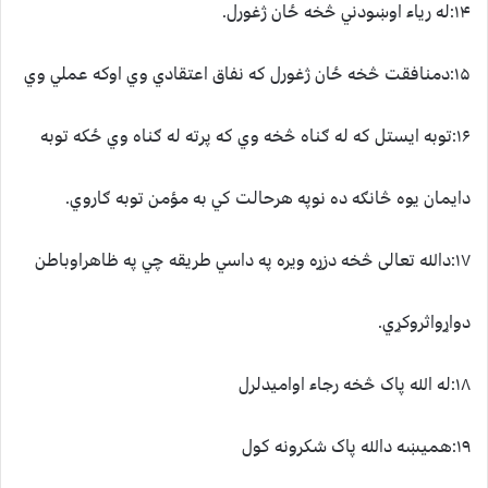
۱۴:له رياء اوښودني څخه ځان ژغورل.
۱۵:دمنافقت څخه ځان ژغورل که نفاق اعتقادي وي اوکه عملي وي
۱۶:توبه ايستل که له ګناه څخه وي که پرته له ګناه وي ځکه توبه
دايمان يوه څانګه ده نوپه هرحالت کي به مؤمن توبه ګاروي.
۱۷:دالله تعالی څخه دزړه ويره په داسي طريقه چي په ظاهراوباطن
دواړواثروکړي.
۱۸:له الله پاک څخه رجاء اواميدلرل
۱۹:هميښه دالله پاک شکرونه کول