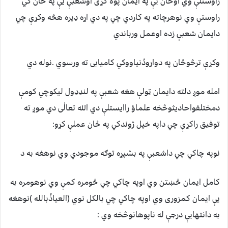
راوستلې وي اوځان يې په ايمان پوه کړی اوشعبې يې په ځان کي
راوستې وي نوهرچاته په کاردي چي په دي اړه ډيره هڅه وکړې چي
دايمان شعبې زده اوعمل ورباندي
وکړې ترڅوځان په دواړودُنياووکي کاميابی ته ورسوي .نوله دي
امله موږ دلته دايمان ټولې هغه شعبې په لنډډول ليکوچي کومې
دمختلفواحاديثوڅخه علماؤ راايستلې دي الله تعالٰی دي موږ ته
توفيق راکړې چي داپه خپل ژوندکي په ځان عملې کړو:
نوپه چاکي چي داشعبې په بشپړه توګه موجودي وي نوهغه به د
کامل ايمان څښتن وي اوپه چاکي چي څومره کمې وي نوهومره به
يې ايمان کمزوری وي اوپه چاکي چي بالکل نوي (العياذُبالله )نوهغه
به دانتهايې درجې له ناپوهانوڅخه وي :