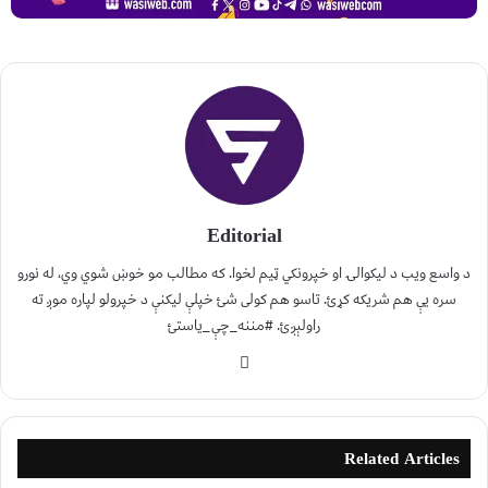
Editorial
د واسع ویب د لیکوالۍ او خپرونکي ټیم لخوا. که مطالب مو خوښ شوي وي، له نورو
سره یې هم شریکه کړئ. تاسو هم کولی شئ خپلې لیکنې د خپرولو لپاره موږ ته
راولېږئ. #مننه_چې_یاستئ
Related Articles