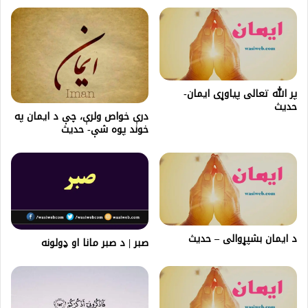
پر الله تعالی پیاوړی ایمان-
حدیث
درې خواص ولرې، چې د ایمان په
خوند پوه شې- حديث
د ايمان بشپړوالى – حديث
صبر | د صبر مانا او ډولونه