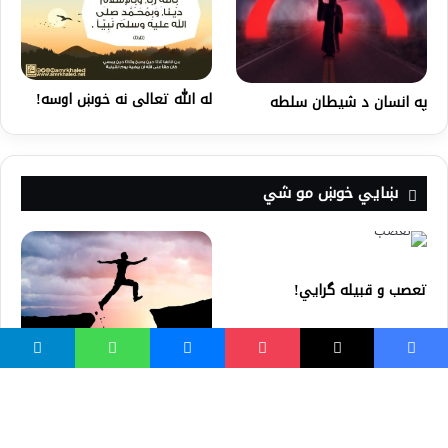
له ﷲ تعالی نه خوښ اوسه!
په انسان د شیطان سلطه
ښايي خوښ مو شي
تعصب و قبیله گرایي!
ژوند کې باید داسې څوک ولرئ
چې د وضیعت د ښه کیدو لپاره
کار وکړي | غږ