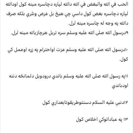
الحب في الله والبغض في الله دالله لپاره دچاسره مينه کول اودالله
لپاره دچاسره بغض کول داسي چي هيڅ بل غرض ونلري بلکه صرف
دالله په وجه له چاسره مينه لرل.
۹درسول الله صلی الله عليه وسلم سره تربل هرچازياته مينه لرل.
۱۰درسول الله صلی الله عليه وسلم عزت اواحترام په زړه اوعمل کي
کول.
۱۱په رسول الله صلی الله عليه وسلم باندي درودويل دلمانځه دننه
اودباندي
۱۲دنبې عليه السلام دسنتوطريقوتابعداري کول
۱۳ په عباداتوکي اخلاص کول