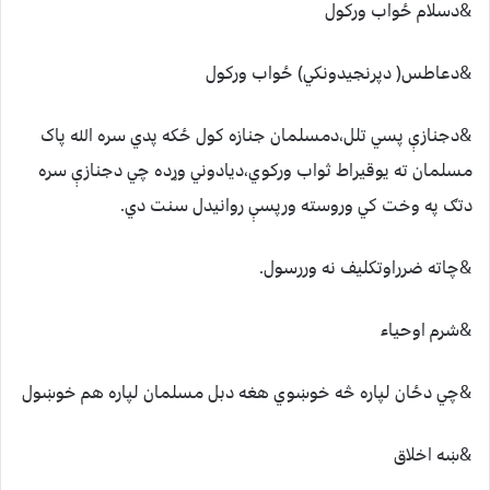
&دسلام ځواب ورکول
&دعاطس( دپرنجيدونکي) ځواب ورکول
&دجنازې پسي تلل،دمسلمان جنازه کول ځکه پدي سره الله پاک
مسلمان ته يوقيراط ثواب ورکوي،ديادوني وړده چي دجنازې سره
دتګ په وخت کي وروسته ورپسې روانيدل سنت دي.
&چاته ضرراوتکليف نه وررسول.
&شرم اوحياء
&چي دځان لپاره څه خوښوي هغه دبل مسلمان لپاره هم خوښول
&ښه اخلاق