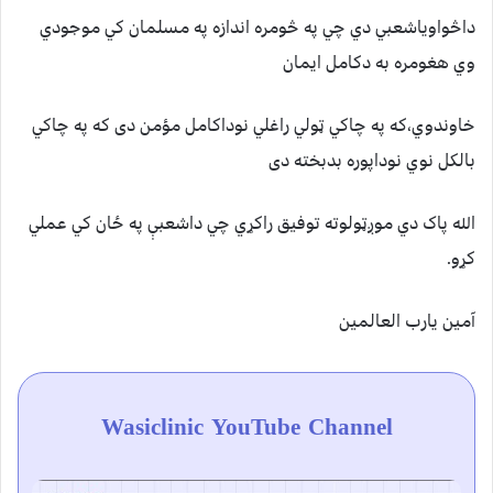
داڅواوياشعبي دي چي په څومره اندازه په مسلمان کي موجودي
وي هغومره به دکامل ايمان
خاوندوي،که په چاکي ټولي راغلي نوداکامل مؤمن دی که په چاکي
بالکل نوي نوداپوره بدبخته دی
الله پاک دي موږټولوته توفيق راکړي چي داشعبې په ځان کي عملي
کړو.
آمين يارب العالمين
Wasiclinic YouTube Channel