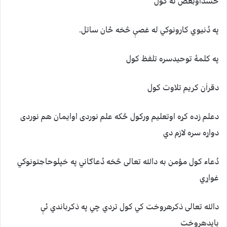
حسداوبغض نه کول
په دُنيوي کارونوکي له غصې څخه ځان ساتل.
په کلمۀ توحيدسره تلفظ کول
دقراٰن کريم تلاوت کول
دعلم زده کړه اوتعليم ورکول ځکه علم نوردی اوايمان هم نوردی
دواړه سره لازم دي
دُعاء کول مؤمن به دالله تعالی څخه دُعاګاني په خپلوحاجتونوکي
غواړي
دالله تعالی ذکرهروخت کي کول تردي چي په ذکرباندي ئې
بايدهروخت