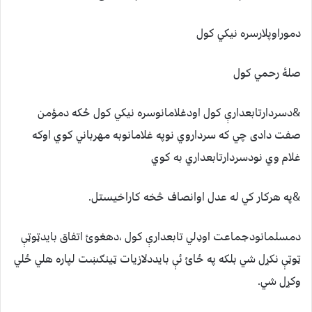
دموراوپلارسره نيکي کول
صلۀ رحمي کول
&دسردارتابعدارې کول اودغلامانوسره نيکي کول ځکه دمؤمن
صفت دادی چي که سرداروي نوپه غلامانوبه مهرباني کوي اوکه
غلام وي نودسردارتابعداري به کوي
&په هرکار کي له عدل اوانصاف څخه کاراخيستل.
دمسلمانودجماعت اوډلي تابعدارې کول ،دهغوئ اتفاق بايدټوټې
ټوټې نکړل شي بلکه په ځائ ئې بايددلازيات ټينګښت لپاره هلي ځلي
وکړل شي.