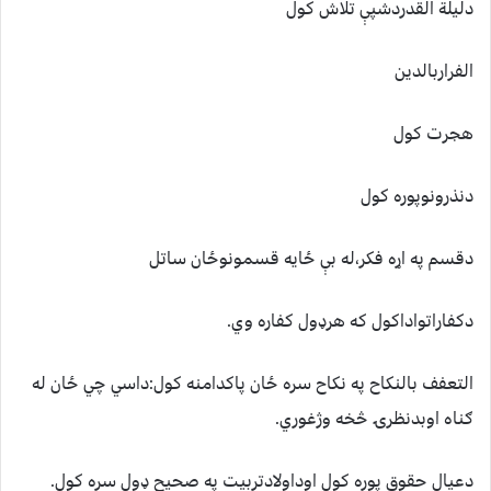
دليلة القدردشپې تلاش کول
الفراربالدين
هجرت کول
دنذرونوپوره کول
دقسم په اړه فکر،له بې ځايه قسمونوځان ساتل
دکفاراتواداکول که هرډول کفاره وي.
التعفف بالنکاح په نکاح سره ځان پاکدامنه کول:داسي چي ځان له
ګناه اوبدنظرۍ څخه وژغوري.
دعيال حقوق پوره کول اوداولادتربيت په صحيح ډول سره کول.