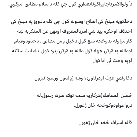
داُولواالامرياچارواکوتابعداري کول چي کله داسلام مطابق امرکوي.
دخلګوپه مينځ کي اصلاح اوسوله کول چي کله ددوئ په مينځ کي
اختلاف اوجګړه پيداشي امربالمعروف اونهی عن المنکرپه ښه
کارامراوله بدوڅخه منع کول دخپل وس مطابق . دحدودوقيام
اودالله په لارکي جهادکول دالله په لارکي پيره کول. دامانت ساتنه
اوپه وخت ئې اداکول.
دګاونډي عزت اودرناوئ ،اوښه ژوندون ورسره تيرول
حُسن المعامله(هرکارپه سمه توګه سرته رسول،له
درواغواودوکوڅخه ځان ژغورل.
&له اسراف څخه ځان ژغورل.