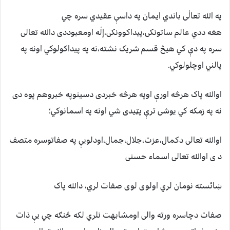
په الله تعالٰی باندي ايمان په داسې عقيدي سره چي
هغه ددي عالم ساتونکی،پيداکوونکی،إلٰه اومعبوددی دالله تعالی
سره په دې کي هيڅ قسم شريک نشته،نه په پيداکولوکي اونه په
پالني اوچلولوکي.
اوالله پاک هرڅه اورې اوپه هرڅه خبردی دسينوپه خبروهم پوه دی
نه په زمکه کي يوشی ترې پټيدی شي اونه په اسمانوکي؛
اوالله تعالی دکمال،عزت،جلال،جمال،اودلويې په صفاتوسره متصف
د ی اوالله تعالی اسماء حسنی
ښائسته نومان لري اولوی لوی صفات لري، دالله پاک
صفات دچاسره ورته والی اومشابهت نلري لکه څنګه چي يې ذات