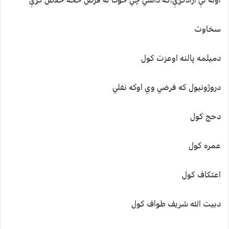
سخاوت
دميلمه پالنه اوعزت کول
دروژونيول که فرضي وي اوکه نفلي
دحج کول
عمره کول
اعتکاف کول
دبيت الله شريف طواف کول