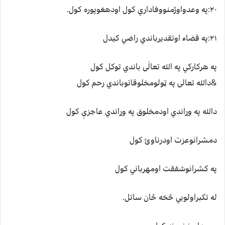
۲۰:په وعدواوژمنووفاداري کول اودهغوپوره کول.
۲۱:په قضاء اوتقديرباندي راضي کيدل
په هرکارکي په الله تعالٰی باندي توکل کول
&دالله تعالی په ټولومخلوقاتوباندي رحم کول
دالله په وړاندي اودمخلوق په وړاندي عاجزې کول
دمشرانوعزت اودرناوئ کول
په کشرانوشفقت اومهرباني کول
له تکبراولويي څخه ځان ساتل.