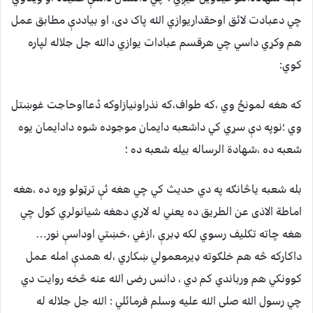
چي دعبادت لائق اوحقداريوازي الله پاک دی، او بياددې مطابق عمل
هم وکړي داسي چي هرقسم عبادات يوازي دالله جل جلاله لپاره
کوي:
که هغه لمونځ وي ،که طواف،که نذراونيازاوکه دُعااوحاجت غوښتل
وي ؛نوپه دې سړي کي داشعبه دايمان موجوده شوه دادايمان يوه
شعبه ده ،شهادة الرساله بيله شعبه ده ؛
بله شعبه ياڅانګه په دي حديث کي چي هغه ئې ترټولو وړه ده ،هغه
اماطة الاذی عن الطريق ده يعني له لاري دهغه شيانولري کول چي
هغه چاته تکليف رسوي لکه ډبرې ،ازغي ،خښتي اوداسې نور…
داکارکه څه هم خلګوته ډيرمعمولي ښکاري ،له همدې امله عمل
کوونکي هم ورباندي کم دي ، دانس رضی الله عنه څخه روايت دي
چي رسول الله صلی الله عليه وسلم فرمائلي : الله جل جلاله له