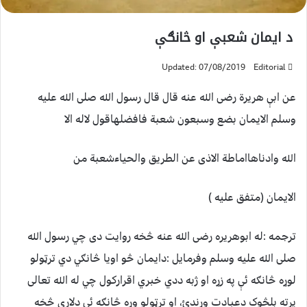
د ايمان شعبې او څانګې
Updated: 07/08/2019
Editorial
عن ابې هريرة رضی الله عنه قال قال رسول الله صلی الله عليه
وسلم الايمان بضع وسبعون شعبة فافضلهاقول لاله الا
الله وادناهااماطة الاذی عن الطريق والحياءشعبة من
الايمان (متفق عليه )
ترجمه :له ابوهريره رضی الله عنه څخه روايت دی چي رسول الله
صلی الله عليه وسلم وفرمايل :دايمان څو اويا څانګي دي ترټولو
لوړه څانګه ئې په زړه او ژبه ددي خبري اقرارکول چي له الله تعالی
پرته بلڅوک دعبادت وړندئ، او ترټولو وړه څانګه ئې دلاري څخه