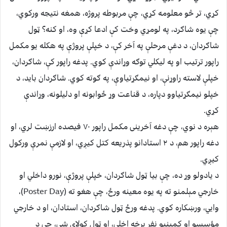
کړي، تر څو معلومه کړي، چې مربوطه پروژه، همغه نتیجه ورکوي،
چې یوه شاګرد، په لومړي وخت کې ادعا کړې وه، او کنه؟ ټول
شاګردان، د دغې مرحلې په آخر کې، د خپلې پروژې په هکله یو مکمل
راپور ترتیب او په لیکلي توګه وړاندې کوي. پدغه راپور کې، شاګردان،
خپلې لاسته راوړنې، او نیمګړتیاوې، په ګوته کوي. شاګردان باید، د
خپلو نیمګړتیاوو دپاره، د قناعت وړ ځوابونه او دلیلونه، وړاندې
کړي.
هېره د نوي، چې دغه آخرینی مکمل راپور ۷۰ فیصده ارزښت لري، او
دغه راپور هم، د ۲ استادانو پذریعه کتل کیږي، او لازمې نمرې ورکول
کیږي.
د یادولو وړ ده، چې بیا ټول شاګردان، خپلې پروژې، نورو داخلي او
خارجي مېلمنو ته په یوه معینه ورځ، چې هغو ته (Poster Day)،
وایي، ورښکاره کوي. پدغه ورځ ټول شاګردان، استادان، او د خارجي
مؤسسو او کمپنیو نفر برخه اخلي، او ټول کولای شي، چې د