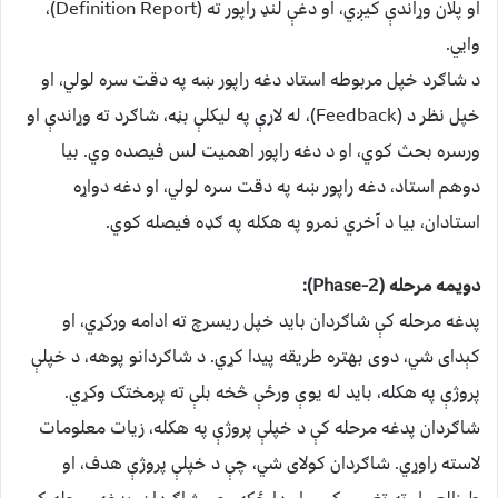
او پلان وړاندې کیږي، او دغې لنډ راپور ته (Definition Report)،
وایي.
د شاګرد خپل مربوطه استاد دغه راپور ښه په دقت سره لولي، او
خپل نظر د (Feedback)، له لارې په لیکلې بڼه، شاګرد ته وړاندې او
ورسره بحث کوي، او د دغه راپور اهمیت لس فیصده وي. بیا
دوهم استاد، دغه راپور ښه په دقت سره لولي، او دغه دواړه
استادان، بیا د آخري نمرو په هکله په ګډه فیصله کوي.
دویمه مرحله (Phase-2):
پدغه مرحله کې شاګردان باید خپل ریسرچ ته ادامه ورکړي، او
کېدای شي، دوی بهتره طریقه پیدا کړي. د شاګردانو پوهه، د خپلې
پروژې په هکله، باید له یوې ورځې څخه بلې ته پرمختګ وکړي.
شاګردان پدغه مرحله کې د خپلې پروژې په هکله، زیات معلومات
لاسته راوړي. شاګردان کولای شي، چې د خپلې پروژې هدف، او