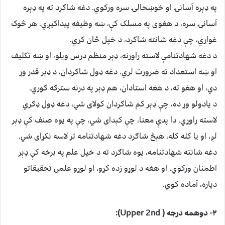
په ډېره آسانۍ او خوښحالۍ سره ورکوي. دغه شاګرد ته په ډېره
آسانۍ سره، د هغوی په مسلک کې، ښه وظیفه پیداکیږي. هر څوک
غواړي، چې دغه شانته شاګرد، د خپل ځان کړي.
د دغه شهادتنامې لاسته راوړنه، ډېر منظم درس ویلو، او ښه تکلیف
او ښه استعداد ته ضرورت لري. دغه ډول شاګردان، د ډېر قدر وړ
دي، او هغو ته، د هغه استادان، هم ډېر په درنه سترګه ګوري.
د یادولو وړ ده، چې ډېر کم شاګردان کولای شي، دغه ډول ډګري
لاسته راوړي. دا پدې معنا، چې کېدای شي، چې په یوه صنف کې ډېر
لږ، او یا کله کله، هېڅ شاګرد دغه شهادتنامه تر لاسه نکړای شي.
دغه شانته شهادتنامه، یوه شاګرد ته د خپل علم په برخه کې ډېر
اطمنان ورکوي، او هغه د لوړو زده کړو، او لوړو علمی تحقیقاتو
دپاره، آماده کوي.
۲- دوهمه درجه ( Upper 2nd):