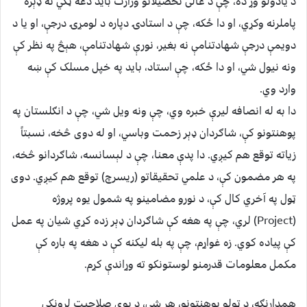
د یادولو وړ ده، چې د عالی تحصیلاتو وزارت باید دغه ټکي ته ډېره
پاملرنه وکړي، او دا ځکه، چې د استادۍ دپاره د لومړۍ درجې، او یا د
دویمې درجې شهادتنامې نه بغیر، نورې شهادتنامې، هېڅ په نظر کې
ونه نیول شي، او دا ځکه، چې استاد، باید په خپل مسلک کې ښه
وارد وي.
دا به له انصافه لیرې خبره وي، چې ونه ویل شي، چې د انګلستان په
پوهنتونو کې، شاګردان ډېر زحمت وباسي، او له دوی څخه، نسبتاً
زیاته توقع هم کیږي. دا پدې معنا، چې د لېسانسه، شاګردانو څخه،
په هر مضمون کې، د علمي تحقیقاتو (ریسرچ) توقع هم کیږي. دوی
ټول په آخري کال کې، د نورو مضامینو په شمول یوه پروژه
(Project) لري، چې په هغه کې شاګردان ډېر زده کړي شیان په عمل
کې پیاده کوي. زه غواړم، چې په بله لیکنه کې د هغه په باره کې
مکمل معلومات قدرمنو لوستونکو ته وړاندې کړم.
همدارنګه، د ټولو پوهنتونو، هر شی، د یوې صلاحیت لرونکې