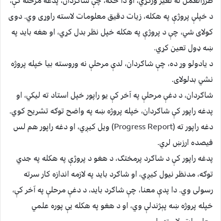
طرزالعمل ته تغیر ورکړي، او دا ځکه، چې شاګردان، پدغه مرحله کې،
د خپلې پروژې په هکله، زیات دقیق معلومات لاسته راوړی وي. دوی
کولای شي، چې د پروژې په هکله خپل نظر بدل کړي، او هغه باید په
ښه ډول تعین کړي.
د یادولو وړ ده، چې شاګردان، لدې مرحلې نه وروسته بیا خپله پروژه
نشي بدلولای.
شاګردان، د دغې مرحلې په آخر کې یو راپور خپل استاد ته لیکي، او
پدغه راپور کې شاګردان، خپله پروژه ښه په واضح توګه تشریح کوي.
دغه راپور ته (Progress Report) ویل کیږي، او دغه راپور هم لس
فیصده ارزښ لري.
پدغه راپور کې د شاګرد پرمختګ، د هغو د پروژې په هکله په جدي
توګه، مدنظر نیول کیږي، او شاګرد باید په لازمه اندازه کار سرته
رسولی وي. دا پدې معنا، چې شاګرد باید، د دغې مرحلې په آخر کې،
خپله پروژه ښه پېژندلې وي، او د هغو په هکله یې پوره علمي