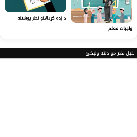
د زده کړیالانو نظر پوښتنه
واجبات معلم
خپل نظر مو دلته ولیکئ