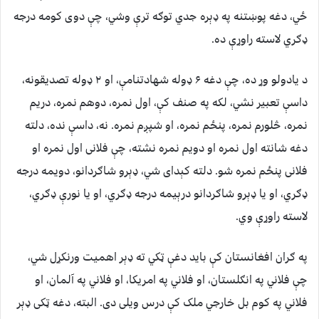
ځي، دغه پوښتنه په ډېره جدي توګه ترې وشي، چې دوی کومه درجه
ډګري لاسته راوړې ده.
د یادولو وړ ده، چې دغه ۶ ډوله شهادتنامې، او ۲ ډوله تصدیقونه،
داسې تعبیر نشي، لکه په صنف کې، اول نمره، دوهم نمره، دریم
نمره، څلورم نمره، پنځم نمره، او شپږم نمره. نه، داسې نده، دلته
دغه شانته اول نمره او دویم نمره نشته، چې فلانی اول نمره او
فلانی پنځم نمره شو. دلته کېدای شي، ډېرو شاګردانو، دویمه درجه
ډګري، او یا ډېرو شاګردانو درېیمه درجه ډګري، او یا نورې ډګري،
لاسته راوړې وي.
په ګران افغانستان کې باید دغې ټکي ته ډېر اهمیت ورنکړل شي،
چې فلاني په انګلستان، او فلاني په امریکا، او فلاني په آلمان، او
فلاني په کوم بل خارجي ملک کې درس ویلی دی. البته، دغه ټکی ډېر