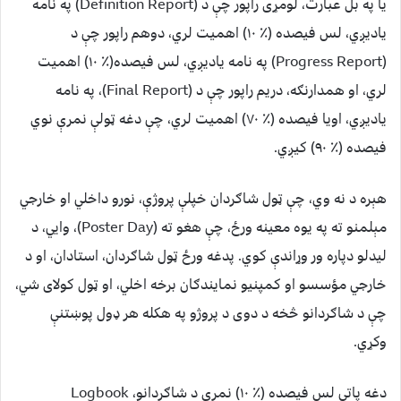
یا په بل عبارت، لومړی راپور چې د (Definition Report) په نامه
یادیږي، لس فیصده (٪ ۱۰) اهمیت لري، دوهم راپور چې د
(Progress Report) په نامه یادیږي، لس فیصده(٪ ۱۰) اهمیت
لري، او همدارنګه، دریم راپور چې د (Final Report)، په نامه
یادیږي، اویا فیصده (٪ ۷۰) اهمیت لري، چې دغه ټولې نمرې نوي
فیصده (٪ ۹۰) کیږي.
هېره د نه وي، چې ټول شاګردان خپلې پروژې، نورو داخلي او خارجي
مېلمنو ته په یوه معینه ورځ، چې هغو ته (Poster Day)، وایي، د
لیدلو دپاره ور وړاندې کوي. پدغه ورځ ټول شاګردان، استادان، او د
خارجي مؤسسو او کمپنیو نمایندګان برخه اخلي، او ټول کولای شي،
چې د شاګردانو څخه د دوی د پروژو په هکله هر ډول پوښتنې
وکړي.
دغه پاتې لس فیصده (٪ ۱۰) نمرې د شاګردانو، Logbook