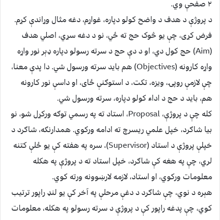
۲ صفحې وي.
د پروژې د هدف د واضح کولو دپاره، غواړم، دغه مثال وړاندې کړم.
فرض کړی، چې یو څوک حج ته ځي، نو د دغه سړي، اصلي هدف
(Aim) حج کول دي، او د دې حج د سرته رسولو دپاره ډېر نور واړه
واړه کارونه (Objectives) هم باید سرته ورسول شي. دا پدې معنا،
چې لازمې روپۍ، ویزه، تکت، د استوګنې ځای، او داسې نور کارونه
هم، باید د حج د اداء کولو دپاره، سرته ورسول شي.
کله چې د پروژې، Proposal، استاد ته په رسمي توګه ورکړل شو، نو
بیا شاګرد، خپل علمي ریسرچ ته ادامه ورکوي. همدارنګه، شاګرد د
خپلې پروژې د استاد (Supervisor)، سره په هفته کې یو ځلې کتنه
لري، چې په هغه کې شاګرد، خپل استاد ته د پروژې په هکله
معلومات ورکوي، او استاد، لازمه لارښوونه ورته کوي.
هېره د نوي، چې شاګرد د دغې مرحلې په آخر کې یو لنډ راپور ترتیب
کوي، چې پدغه راپور کې د پروژې د سرته رسولو په هکله، معلومات