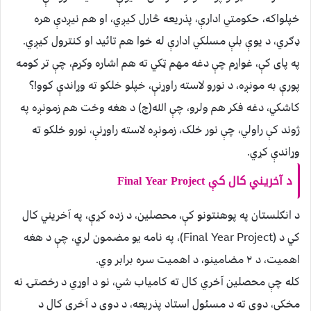
خپلواکه، حکومتي ادارې، پذریعه څارل کیږي، او هم نیږدې هره
ډګري، د یوې بلې مسلکي ادارې له خوا هم تاىٔید او کنترول کیږي.
په پای کې، غواړم چې دغه مهم ټکي ته هم اشاره وکړم، چې تر کومه
پورې به مونږه، د نورو لاسته راوړنې، خپلو خلکو ته وړاندې کوو!؟
کاشکي، دغه فکر هم ولرو، چې الله(ج) د هغه وخت هم زمونږه په
ژوند کې راولي، چې نور خلک، زمونږه لاسته راوړنې، نورو خلکو ته
وړاندې کړي.
د آخریني کال کې Final Year Project
د انګلستان په پوهنتونو کې، محصلین، د زده کړې، په آخریني کال
کي د (Final Year Project)، په نامه یو مضمون لري، چې د هغه
اهمیت، د ۲ مضامینو، د اهمیت سره برابر وي.
کله چې محصلین آخري کال ته کامیاب شي، نو د اوړي د رخصتۍ نه
مخکې، دوی ته د مسىٔول استاد پذریعه، د دوی د آخري کال د