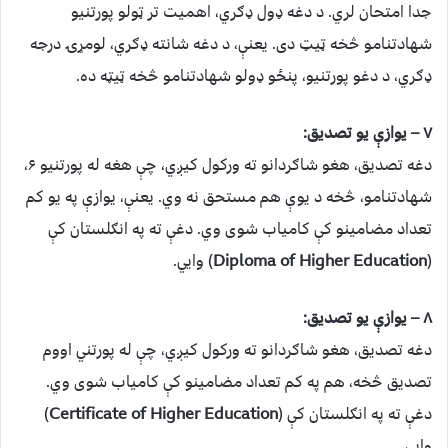
جدا امتحان لري. د دغه ډول ډګري، اهمیت تر ټولو پورتنیو
شهادتنامو څخه ټیټ دی. یعنې، د دغه شانته ډګري، لومړۍ درجه
ډګري، د دغو پورتنیو، پنځو ډولو شهادتنامو څخه ټیټه ده.
۷ – یوازې یو تصدیق:
دغه تصدیق، هغو شاګردانو ته ورکول کیږي، چې هغه له پورتنیو ۶،
شهادتنامو، څخه د یوې هم مستحق نه وي. یعنې، یوازې په یو کم
تعداد مضامینو کې کامیاب شوی وي. دغې ته په انګلستان کې
(
Diploma of Higher Education
) وایي.
۸ – یوازې یو تصدیق:
دغه تصدیق، هغو شاګردانو ته ورکول کیږي، چې له پورتني اووم
تصدیق څخه، هم په کم تعداد مضامینو کې کامیاب شوی وي.
دغې ته په انګلستان کې (
Certificate of Higher Education
)
وایي.