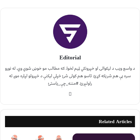
Editorial
د واسع ویب د لیکوالۍ او خپرونکي ټیم لخوا. که مطالب مو خوښ شوي وي، له نورو
سره یې هم شریکه کړئ. تاسو هم کولی شئ خپلې لیکنې د خپرولو لپاره موږ ته
راولېږئ. #مننه_چې_یاستئ
Related Articles