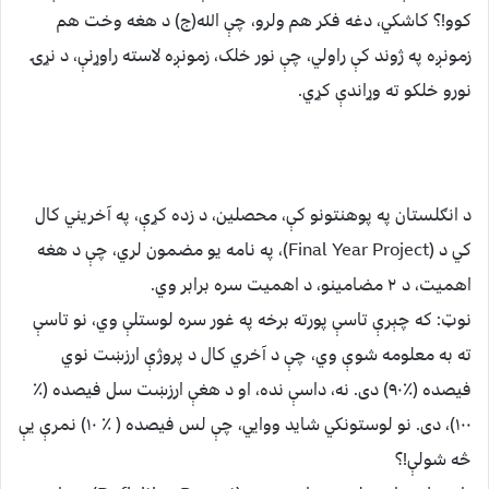
کوو!؟ کاشکي، دغه فکر هم ولرو، چې الله(ج) د هغه وخت هم
زمونږه په ژوند کې راولي، چې نور خلک، زمونږه لاسته راوړنې، د نړۍ
نورو خلکو ته وړاندې کړي.
د انګلستان په پوهنتونو کې، محصلین، د زده کړې، په آخریني کال
کي د (Final Year Project)، په نامه یو مضمون لري، چې د هغه
اهمیت، د ۲ مضامینو، د اهمیت سره برابر وي.
نوټ: که چېرې تاسې پورته برخه په غور سره لوستلې وي، نو تاسې
ته به معلومه شوې وي، چې د آخري کال د پروژې ارزښت نوي
فیصده (٪۹۰) دی. نه، داسې نده، او د هغې ارزښت سل فیصده (٪
۱۰۰)، دی. نو لوستونکي شاید ووایي، چې لس فیصده ( ٪ ۱۰) نمرې یې
څه شولې!؟