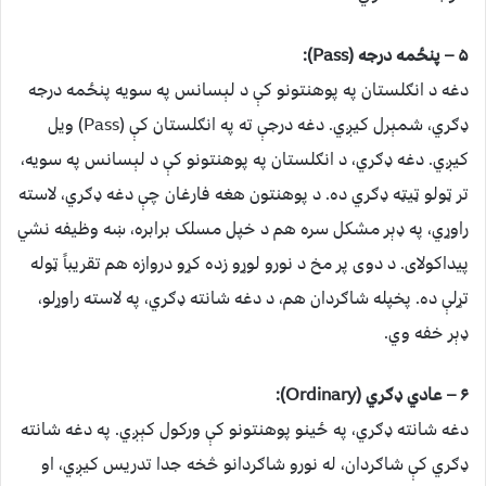
۵ – پنځمه درجه (Pass):
دغه د انګلستان په پوهنتونو کې د لېسانس په سویه پنځمه درجه
ډګري، شمېرل کیږي. دغه درجې ته په انګلستان کې (Pass) ویل
کیږي. دغه ډګري، د انګلستان په پوهنتونو کې د لېسانس په سویه،
تر ټولو ټیټه ډګري ده. د پوهنتون هغه فارغان چې دغه ډګري، لاسته
راوړي، په ډېر مشکل سره هم د خپل مسلک برابره، ښه وظیفه نشي
پیداکولای. د دوی پر مخ د نورو لوړو زده کړو دروازه هم تقریباً ټوله
تړلې ده. پخپله شاګردان هم، د دغه شانته ډګري، په لاسته راوړلو،
ډېر خفه وي.
۶ – عادي ډګري (Ordinary):
دغه شانته ډګري، په ځینو پوهنتونو کې ورکول کېږي. په دغه شانته
ډګري کې شاګردان، له نورو شاګردانو څخه جدا تدریس کیږي، او