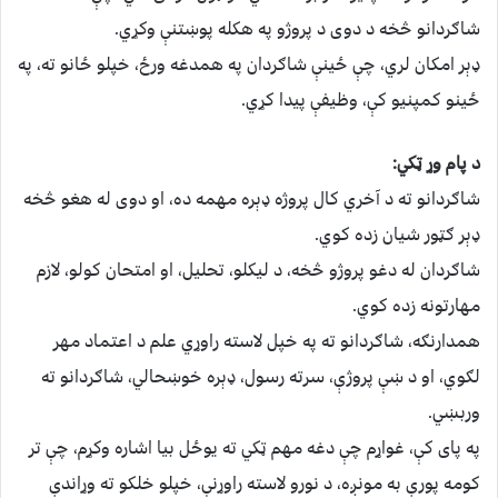
شاګردانو څخه د دوی د پروژو په هکله پوښتنې وکړي.
ډېر امکان لري، چې ځینې شاګردان په همدغه ورځ، خپلو ځانو ته، په
ځینو کمپنیو کې، وظیفې پیدا کړي.
د پام وړ ټکي:
شاګردانو ته د آخري کال پروژه ډېره مهمه ده، او دوی له هغو څخه
ډېر ګټور شیان زده کوي.
شاګردان له دغو پروژو څخه، د لیکلو، تحلیل، او امتحان کولو، لازم
مهارتونه زده کوي.
همدارنګه، شاګردانو ته په خپل لاسته راوړي علم د اعتماد مهر
لګوي، او د ښې پروژې، سرته رسول، ډېره خوښحالي، شاګردانو ته
وربښي.
په پای کې، غواړم چې دغه مهم ټکي ته یوځل بیا اشاره وکړم، چې تر
کومه پورې به مونږه، د نورو لاسته راوړنې، خپلو خلکو ته وړاندې