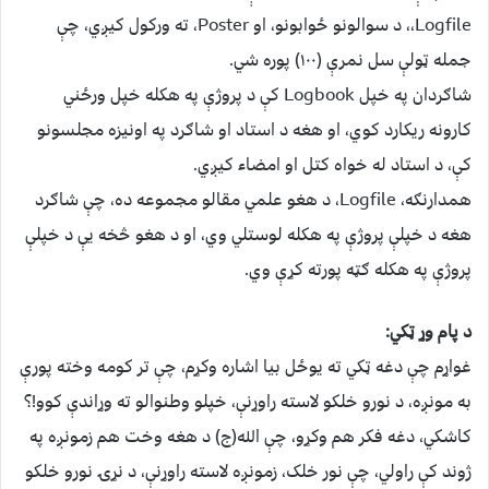
،Logfile، د سوالونو ځوابونو، او Poster، ته ورکول کیږي، چې
جمله ټولې سل نمرې (۱۰۰) پوره شي.
شاګردان په خپل Logbook کې د پروژې په هکله خپل ورځني
کارونه ریکارد کوي، او هغه د استاد او شاګرد په اونیزه مجلسونو
کې، د استاد له خواه کتل او امضاء کیږي.
همدارنګه، Logfile، د هغو علمي مقالو مجموعه ده، چې شاګرد
هغه د خپلې پروژې په هکله لوستلي وي، او د هغو څخه یې د خپلې
پروژې په هکله ګټه پورته کړې وي.
د پام وړ ټکي:
غواړم چې دغه ټکي ته یوځل بیا اشاره وکړم، چې تر کومه وخته پورې
به مونږه، د نورو خلکو لاسته راوړنې، خپلو وطنوالو ته وړاندې کوو!؟
کاشکي، دغه فکر هم وکړو، چې الله(ج) د هغه وخت هم زمونږه په
ژوند کې راولي، چې نور خلک، زمونږه لاسته راوړنې، د نړۍ نورو خلکو