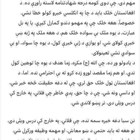
مهم دی، چې دوی کومه درجه شهادتنامه لاسته راوړې ده. د
افغانستان خلک باید د چا په انګلسي خبرو کولو خطا نشي.
خصوصاً، هغه خلک چې په مهمو دندو ګمارل کیږي. یا په بل
عبارت، د یوه ملک بې سواده خلک هم، د هغه ملک په ژبه ښې
خبرې کولای شي، او یوازې د ژبې خبرې کول، د یوه چا سواد، او بې
سوادي نشي تعینولای.
د یادولو وړ ده، چې الله (ج) مکړه، زما هدف د یوه چا توهین کول
ندي، او هم زما مقصد لوړو زده کړو ته بې احترامي نده. اما، د
افغانستان ټول خلک حق لري، چې له دغه حقیقت څخه خبر شي،
او داسې ونه شي، چې د چا حق، پدې خاطر چې فلاني، په خارج کې
درس ویلی دی، تر پښو لاندې شي.
نن سبا دغه خبره سمه نده، چې فلاني، په خارج کې درس ویلی دی،
نو هغه ته باید حتمي د ښو معاش، او مهمه وظیفه ورکړل شي.