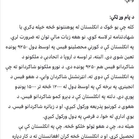
د پام وړ ټکي:
کله چې یو څوک د انګلستان له پوهنتونو څخه خپله ډګري یا
شهادتنامه تر لاسه کوي، نو هغه زیات مالي توان ته ضرورت لري.
په انګلستان کې د کورني محصلینو فیس په اوسط ډول ۹۲۵۰ پونډه
تعین شوی دی. البته، تر اوسه د اروپا د اتحادیې د ملکونو د
شاګردانو فیس هم ۹۲۵۰ پونډه دی. د نورو ملکونو شاګردانو ته چې
په انګلستان کې دوی ته، انټرنشنل شاګردان وایي، د هغو فیس د
انجینرۍ په برخه کې په اوسط ډول له ۱۲۰۰۰ څخه تر ۱۵۰۰۰ پونډو
پورې دی. دلته په انګلستان کې د ډېرو کمو شاګردانو فیس، د
هغوی د کورنیو پذریعه ورکول کیږي، او د زیاتره شاګردانو فیس، د
یوې ادارې له خوا، د قرضې په ډول ورکول کیږي.
هیله ده، چې د هغو ټولو خلکو څخه، چې په انګلستان کې یې
تحصیل کړی، او د انګلستان څخه ګران افغانستان ته د کار دپاره