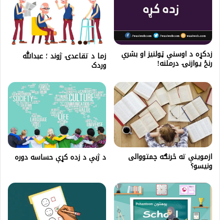
زدکړه د اوسني ټولنیز او بشري
زما د تقاعدۍ ژوند ؛ عبدالله
رنځ یوازنۍ درملنه!
وردک
ازموینې ته څرنګه چمتووالی
د ژبې د زده کړې حساسه دوره
ونیسو؟