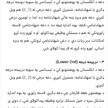
دغه د انګلستان په پوهنتونو کې د لېسانس په سویه دویمه درجه
ډګري یا شهادتنامه، شمېرل کیږي. دغه درجې ته (1_2) هم ویل
کیږي. دغه هم ډېره ښه عالي شهادتنامه ده. اما، د لومړۍ درجې
شهادتنامې څخه، یوه اندازه ټیټه ده. د دغه شهادتنامې، لاسته
راوړونکي ته هم د مسلکي وظیفې پیداکولو، او د لوړو زده کړو
امکانات، ډېر زیات دي. د دغې شهادتنامې لرونکي، هم په ډېره
آسانۍ، لوړو زده کړو ته لار پیدا کولای شي.
۳ – درېیمه درجه (Lower 2nd):
دغه د انګلستان په پوهنتونو کې د لېسانس په سویه درېیمه درجه
ډګري یا شهادتنامه، شمېرل کیږي. دغه درجې ته (2_2) هم ویل
کیږي.
د پوهنتون هغه فارغان چې دغه ډګري، لاسته راوړي، په یوه اندازه
مشکل سره د خپل مسلک برابره وظیفه پیداکولای شي. د دوی پر