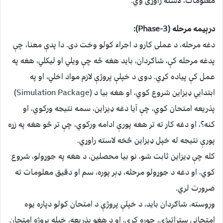
معلومات، لاسته راوړی وي.
درېیمه مرحله (Phase-3):
دغه مرحله، د عملی کارو د اجراء کولو وخت دی. دا پدې معنا، چې
پدغه مرحله کې، شاګردان، باید هغه څه چې ویلي او لیکلي، هغه په
عمل کې پیاده کړي. دوی د خپلې پروژې لازم مواد اخلي، او په
ابتدایي ډیزاین شروع کوي، او هغه بیا د (Simulation Package)
پذریعه امتحان کوي، چې آیا دغه ډیزاین، سمه نتیجه ورکوي، او
کنه؟، او دغه کار ته تر هغه پورې ادامه ورکوي، چې تر څو هغه په زړه
پورې نتیجه له خپل ډیزاین څخه لاسته راوړي.
کله چې ډیزاین ثابت شو، نو بیا محصلین، د هغه په جوړولو، شروع
کوي، او دغه د جوړولو مرحله، ډېر پوره، سم او دقیق معلومات ته
ضرورت لري.
وروسته، شاګردان باید، د خپلې پروژې د امتحان کولو دپاره یوه
امتحاني ستراتیژي، جوړه کړي، او د هغو پذریعه، خپله پروژه امتحان