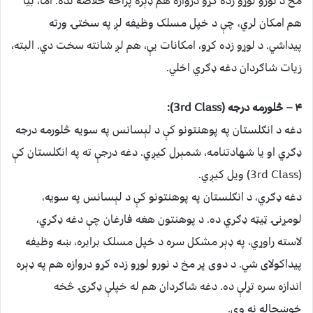
مخ د نورو لوړو زده کړو دروازه هم ډېره پراخه خلاصه نده. اما، بیا
هم امکان لري، چې د خپل مسلک وظیفه لږ په سختۍ ورته
پیداشي. د لوړو زده کړو، امکانات یې، هم لږ شانته سخت دي. البته،
زیات شاګردان دغه ډګري اخلي.
۴ – څلورمه درجه (3rd Class):
دغه د انګلستان په پوهنتونو کې د لېسانس په سویه څلورمه درجه
ډګري او یا شهادتنامه، شمېرل کیږي. دغه درجې ته په انګلستان کې
(3rd Class) ویل کیږي.
دغه ډګري، د انګلستان په پوهنتونو کې د لېسانس په سویه،
لومړنۍ ټیټه ډګري ده. د پوهنتون هغه فارغان چې دغه ډګري،
لاسته راوړي، په ډېر مشکل سره د خپل مسلک برابره، ښه وظیفه
پیداکولای شي. د دوی پر مخ د نورو لوړو زده کړو دروازه هم په ډېره
اندازه سره تړلې ده. دغه شاګردان هم له خپلې ډګرۍ څخه
خوښحاله نه وي.