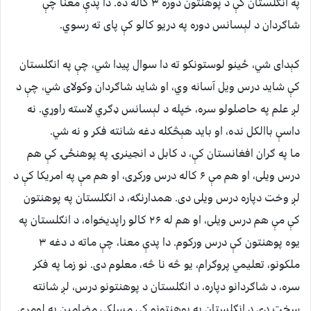
په انګلستان کې د پوهنتون دوره ۳ کاله ده. دا پدې معنا چې
شاګردان د لېسانس دوره په دریو کالو کې پای ته رسوي.
کېدای شي، ځینو لوستونکو ته دا سوال پیدا شي، چې په انګلستان
کې شاید درس ویل آسانه وي، او شاید شاګردان وکولای شي، چې د
لږ علم په حاصلولو سره، خپله د لېسانس ډګري لاسته راوړي. نه
داسې باالکل نده، او باید هېڅکله دغه شانته فکر و نه شي.
ما په ګران افغانستان کې، د کابل د انجینرۍ په پوهنځۍ کې هم
درس ویلی، او هم مې ۶ کاله درس ورکړی، او هم مې په امریکا کې د
لږ وخت دپاره درس ویلی دی. همدارنګه، د انګلستان په پوهنتون
کې مې هم درس ویلی، او هم له ۲۶ کالو راپدیخواه، د انګلستان په
یوه پوهنتون کې درس ورکوم. دا پدې معنا، چې ماته د دغه ۳
ملکونو، تعلیمي پروګرام، یو څه نا څه، معلوم دی. نو زما په فکر
سره، د شاګردانو دپاره، د انګلستان د پوهنتونو درس، لږ شانته
سخت دی.د انګلستان په پوهنتونو کې مسلکي مضامین په لومړي