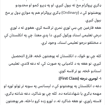
ډګري پروګرام مخ ته بېول کیږي، او په ډېرو کمو او محدودو
پوهنتونو کې د (Ordinary) ډګري پروګرام هم په موازي ډول پر مخ
بېول کیږي.
هغه فارغین چې ښې لوړې نمرې تر لاسه کړي، هغوی ته د لوړې
درجې تعلیمی اسناد ورکول کیږي. دا پدې معنا، چې په انګلستان کې
د مختلفو درجو تعلیمى اسناد، وجود لري.
کله چې یو څوک، د انګلستان له پوهنتون څخه، فارغ التحصیل
کیږي، نو هغه به د کامیابۍ په صورت کې، له دغه لاندې، تعلیمی
اسنادو څخه، یو تر لاسه کوي.
۱- لومړۍ درجه (First Class):
دغه د انګلستان په پوهنتونو کې د لېسانس په سویه تر ټولو لوړه او
مهمه ډګري یا شهادتنامه ده. کله چې یو شاګرد، دغه شانته ډګري،
لاسته راوړي، نو هغه شاګرد ته، د لوړو زده کړو داخله، هر پوهنتون