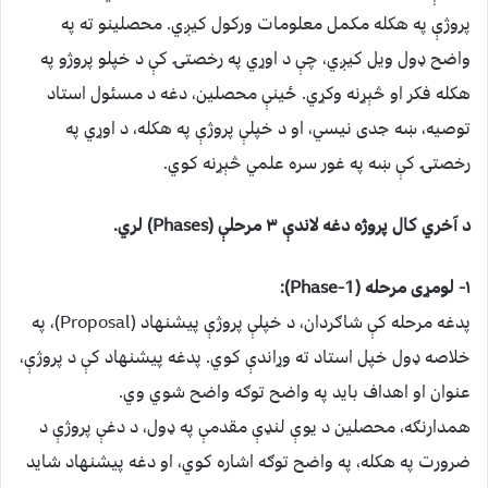
پروژې په هکله مکمل معلومات ورکول کیږي. محصلینو ته په
واضح ډول ویل کیږي، چې د اوړي په رخصتۍ کې د خپلو پروژو په
هکله فکر او څېړنه وکړي. ځینې محصلین، دغه د مسىٔول استاد
توصیه، ښه جدی نیسي، او د خپلې پروژې په هکله، د اوړي په
رخصتۍ کې ښه په غور سره علمي څېړنه کوي.
د آخري کال پروژه دغه لاندې ۳ مرحلې (Phases) لري.
۱- لومړی مرحله (Phase-1):
پدغه مرحله کې شاګردان، د خپلې پروژې پیشنهاد (Proposal)، په
خلاصه ډول خپل استاد ته وړاندې کوي. پدغه پیشنهاد کې د پروژې،
عنوان او اهداف باید په واضح توګه واضح شوي وي.
همدارنګه، محصلین د یوې لنډې مقدمې په ډول، د دغې پروژې د
ضرورت په هکله، په واضح توګه اشاره کوي، او دغه پیشنهاد شاید