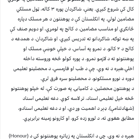
کال کې شروع کیږي. یعنې، شاګردان پوره ۳ کاله، ټول مسلکي
مضامین لولي. په انګلستان کې د پوهنتون د هر مسلک دپاره
ځانګړي او مناسب مضامین، د کالج په لومړي، او دویم صنف کې
په ښه توګه، شاګردانو ته تدریس کیږي، او شاګردان، د همدغه د
کالج د ۲ کالو، د نمرو په آساس، د خپلې خوښې مسلک او
پوهنتونو ته د لازمو نمرو، د پوره کولو څخه وروسته داخله
اخلي.هېره د نه وي، چې د طب او فارمسي، د محصلینو تعلیمی
دوره د نورو مسلکونو، د محصلینو سره فرق لري.
د پوهنتون محصلین، د کامیابۍ په صورت کې، له خپلو پوهنتونو
څخه خپل تعلیمی اسناد، تر لاسه کوي. دغه تعلیمی اسناد
(شهادتنامې)، ډېر د اهمیت وړ دي، او د دغه تعلیمی اسنادو،
مطابق هغوی ته، د لوړو زده کړو، او کارونو زمینه برابریږي.
هېره د نه وي، چې د انګلستان په زیاتره پوهنتونو کې د (Honour)