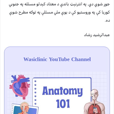
جوړ شوي دي. په انترنېټ باندې د معتاد کېدلو مسئله په جنوبي
کوریا کې په وروستيو کې د يوې ملي مسئلې په توګه مطرح شوې
ده.
عبدالرشید رشاد
Wasiclinic YouTube Channel