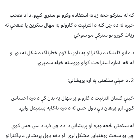
که له سترګو څخه زياته استفاده وکړو نو ستړي کېږو، دا د تعجب
خبره نه ده چې کله د انترنېټ د کارولو په مهال سکرین یا صفحې ته
زیات ګورو نو سترګې مو سوځي
د مايو کلينيک د ډاکترانو په باور دا کوم خطرناک مشکل نه دى او
له څه اندازه استراحت کولو وروسته خپله سمېږي.
2 ـ د خپلې سلامتۍ په اړه پريشاني:
ځينې کسان انترنېټ د کارولو پر مهال په بدن کې د درد احساس
کوي. ارواپوهان دې ډول حس ته د درد ناڅاپه پېښېدل وايي.
له سلامتۍ څخه وېره او پريشانې دا ده چې فرد داسې حس کوي
چې يو سخت روغتيايي مشکل لري. او دغه ډول پرېشانې د ډاکترانو