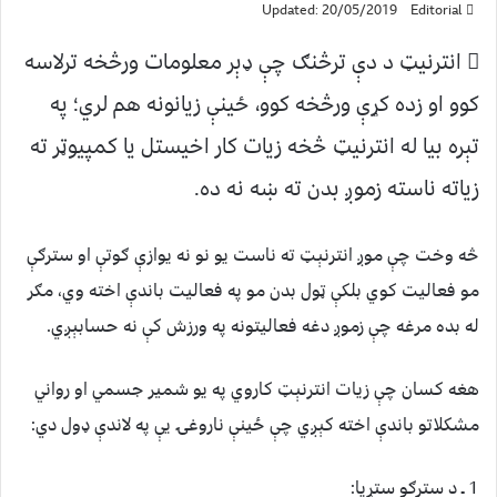
Updated: 20/05/2019
Editorial
انترنیټ د دې ترڅنګ چې ډېر معلومات ورڅخه ترلاسه
کوو او زده کړې ورڅخه کوو، ځینې زیانونه هم لري؛ په
تېره بیا له انترنیټ څخه زیات کار اخیستل یا کمپیوټر ته
زیاته ناسته زموږ بدن ته ښه نه ده.
څه وخت چې موږ انترنېټ ته ناست يو نو نه يوازې ګوتې او سترګې
مو فعاليت کوي بلکې ټول بدن مو په فعاليت باندې اخته وي، مګر
له بده مرغه چې زموږ دغه فعاليتونه په ورزش کې نه حسابېږي.
هغه کسان چې زيات انترنېټ کاروي په يو شمير جسمي او رواني
مشکلاتو باندې اخته کېږي چې ځينې ناروغۍ يې په لاندې ډول دي:
1 ـ د سترګو ستړيا: