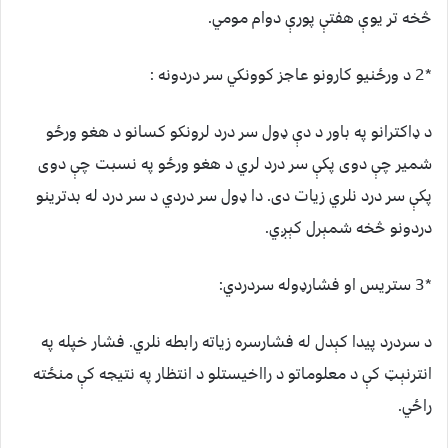
څخه تر يوې هفتې پورې دوام مومي.
*2 د ورځنيو کارونو عاجز کوونکي سر دردونه :
د ډاکترانو په باور د دې ډول سر درد لرونکو کسانو د هغو ورځو
شمير چې دوى پکې سر درد لري د هغو ورځو په نسبت چې دوى
پکې سر درد نلري زيات دى. دا ډول سر دردي د سر درد له بدترينو
دردونو څخه شمېرل کېږي.
*3 ستريس او فشارډوله سردردي:
د سردرد پيدا کېدل له فشارسره زياته رابطه نلري. فشار خپله په
انترنېټ کې د معلوماتو د رااخيستلو د انتظار په نتيجه کې منځته
راځي.