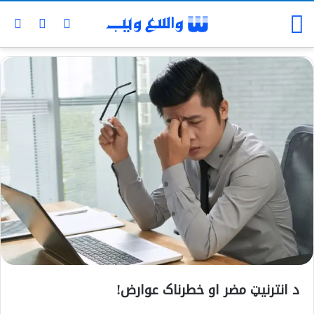
د انترنيټ مضر او خطرناک عوارض!