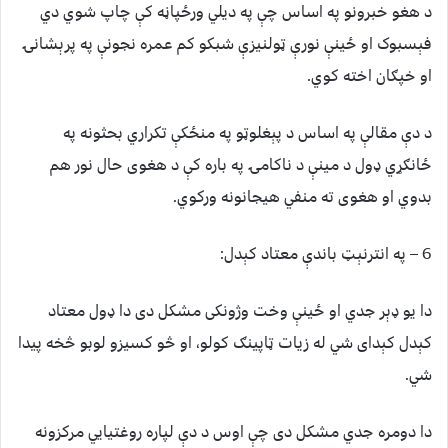
د هغو خبرونو په اساس چې په ديلي ورځپاڼه کې چاپ شوي دي
فېسبوک او ځينې نورې ټولنيزې شبکو کم عمره نجونې په پرېشانۍ
او خپګان اخته کوي.
د دې مقالې په اساس د پېغلوټو په منځکې تکراري بحثونه په
ځانګړي ډول د مینې د ناکامۍ په باره کې د هغوى حال نور هم
بدوي او هغوى ته منفي هيجانونه ورکوي.
6 – په انترنېټ باندې معتاد کېدل:
دا يو ډېر جدي او ځينې وخت وژونکى مشکل دى دا ډول معتاد
کېدل کېداى شي له زيات ټاپينګ کولو، او څو کسیزو لوبو څخه پيدا
شي.
دا دومره جدي مشکل دى چې اوس د دې لپاره روغتيايي مرکزونه