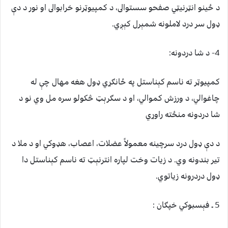
د ځينو انټرنيټي صفحو سستوالى، د کمپيوټرنو خرابوالى او نور د دې
ډول سر درد لاملونه شمېرل کېږي.
4- د شا دردونه:
کمپيوټر ته ناسم کېناستل په ځانګړي ډول هغه مهال چې له
چاغوالي، د ورزش کموالي، او د سګرېټ څکولو سره مل وي نو د
شا دردونه منځته راوړي
د دې ډول درد سرچينه معمولاً عضلات، اعصاب، هډوکي او د ملا د
تير بندونه وي. د زيات وخت لپاره انترنېټ ته ناسم کېناستل دا
ډول دردرونه زياتوي.
5 ـ فېسبوکي خپګان :