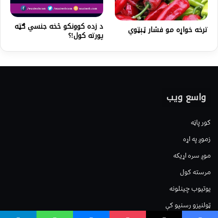
د زده کوونکو څخه جنسي ګټه
ترخه خواړه مو فشار ټېټوي
پورته کول!؟
واسع ویب
کور پاڼه
زموږ په اړه
موږ سره اړیکه
مرسته کول
یوتیوب چینلونه
ټولنیزو رسنیو کې