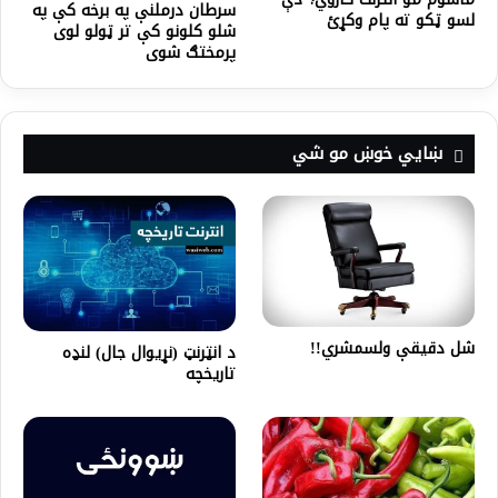
سرطان درملنې په برخه کې په
لسو ټکو ته پام وکړئ
شلو کلونو کې تر ټولو لوی
پرمختګ شوی
ښايي خوښ مو شي
شل دقیقې ولسمشري!!
د انټرنټ (نړيوال جال) لنډه
تاريخچه