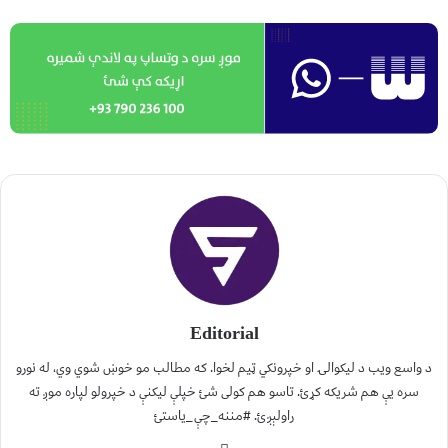
Editorial
د واسع ویب د لیکوالۍ او خپرونکي ټیم لخوا. که مطالب مو خوښ شوي وي، له نورو
سره یې هم شریکه کړئ. تاسو هم کولی شئ خپلې لیکنې د خپرولو لپاره موږ ته
راولېږئ. #مننه_چې_یاستئ