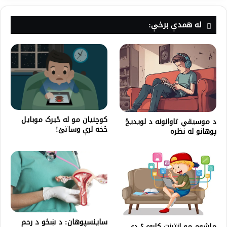
له همدې برخې:
کوچنیان مو له ځیرک موبایل
د موسیقي تاوانونه د لویدیځ
څخه لرې وساتئ!
پوهانو له نظره
ساینسپوهان: د ښځو د رحم
ماشوم مو انترنت کاروي؟ دې