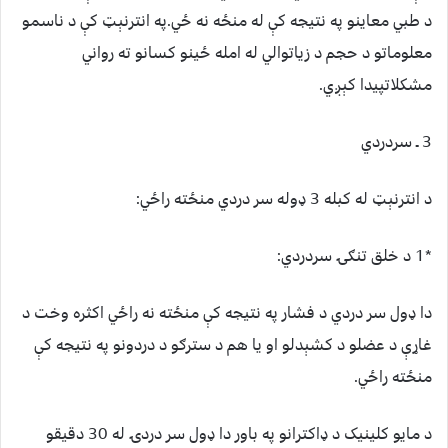
د طبي معاینو په نتيجه کې له منځه نه ځي.په انترنېټ کې د ناسمو
معلوماتو د حجم د زياتوالي له امله ځينو کسانو ته رواني
مشکلاتپیدا کېږي.
3 ـ سردردي
د انترنېټ له کبله 3 ډوله سر دردي منځته راځي:
*1 د خلق تنګۍ سردردي:
دا ډول سر دردي د فشار په نتيجه کې منځته نه راځي اکثره وخت د
غاړې د عضلو د کشېدلو او يا هم د سترګو د دردونو په نتيجه کې
منځته راځي.
د مايو کلينيک د ډاکترانو په باور دا ډول سر دردۍ له 30 دقيقو