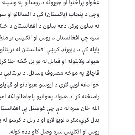
غځولو پراختيا او جوړونه د روسانو په وسيله پ
وچې د پنجاب (پاکستان) کې د انسانانو او سود
ته بدلون ورکړ. دغه بدلون د افغانستان د خلک
پايله کې د ډيورنډ کرښې افغانستان له بريتا
هيواد ولايتونه او قبايل له يو بل څخه جلا ک
قاچاق په موخه مصروف وساتل. د بريتانيې د س
خوا دغه لويې لارې د اړوندو هيوادنو او قبايل
رامنځته کړ. د هيواد پخوانيو پاچاهانو لکه ا
الله خان سره له دې چې غوښتل يې افغانستان
بدل کړي،مګر د لويو لارو او د ريل د کرښو له 
روس او انګليس سره وصل کاو ډډه کوله.