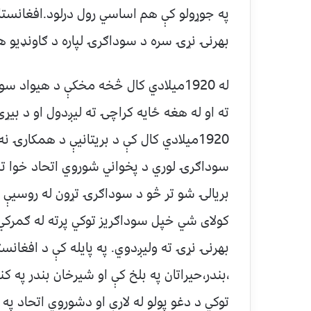
په جوړولو کې هم اساسي رول درلود.افغانستان
بهرنۍ نړۍ سره د سوداګرۍ لپاره د ګاونډيو ه
له 1920ميلادي کال څخه مخکې د هيواد س
ته او له هغه ځايه کراچۍ ته ليږدول او د بيړ
1920ميلادي کال کې د بريتانيې د همکارۍ
سوداګرۍ لوري د پخواني شوروي اتحاد خوا ت
بريالۍ شو تر څو د سوداګرۍ تړون له روسيې
کولای شي خپل سوداګريز توکي پرته له ګمرک
بهرنۍ نړۍ ته وليږدوي. په پايله کې د افغانس
،بندر،حيراتان په بلخ کې او شيرخان بندر په کن
توکي د دغو پولو له لارې او دشوروي اتحاد په 