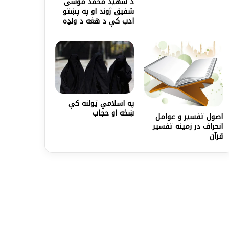
د شهید محمد موسی
شفیق ژوند او په پښتو
ادب کې د هغه د ونډه
په اسلامي ټولنه کې
ښځه او حجاب
اصول تفسير و عوامل
انحراف در زمينه تفسير
قرآن