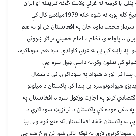
. دغه پټلۍ يا کرښه له غزني ولايت څخه تيريدله او ايران
يې له کابل سره وصلاو. دا هغه ژمنه وه چې هيڅ کله پوره نه شوه ځکه 1979ميلادي کال کې
 سردار محمد داود خان په افغانستان کې او نه هم
ايران د پاچاهاۍ نظام د امام خميني تر لار ښوونې
و. په پايله کې يې له غربي ګاونډي سره هم سوداګرۍ
 کلونو کې بدلون وکړ.په داسې ډول سره چې
 پيدا کړ. نور د هيواد په سوداګرۍ کې د شمال
ديزو هيوادونوسره يې پيدا کړ. پاکستان د ميلونو
اقتصادي کړنو په اجازت ورکول سره د افغانستان په
په دغې موده کې پاکستان د ترانزيټ سوداګري د
ې له پاکستان څخه افغانستان ته منع کړه، ولې بيا
نۍ سوداګريزې لارې په توګه پاتې شو. نن ورځ هم چې