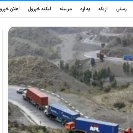
رسنۍ
اړیکه
په اړه
مرسته
لیکنه خپرول
اعلان خپرو