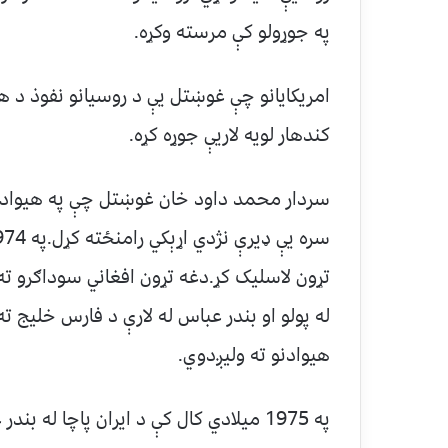
په جوړولو کې مرسته وکړه.
امريکايانو چې غوښتل يې د روسيانو نفوذ د 
کندهار لويه لاريې جوړه کړه.
سردار محمد داود خان غوښتل چې په هيواد کې 
تړون لاسليک کړ.دغه تړون افغاني سوداګرو ته 
له پولو او بندر عباس له لارې د فارس خليج ت
هيوادنو ته وليږدوي.
په 1975 ميلادي کال کې د ايران پاچا له 