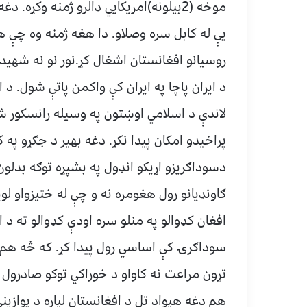
موخه (2بيلونه)امريکايي ډالرو ژمنه وکړه
روسيانو افغانستان اشغال کړ.نور نو نه شهيد
د ايران پاچا په ايران کې واکمن پاتې شول. د 
لاندې د اسلامي اوښتون په وسيله رانسکور ش
پراخيدو امکان پيدا نکړ. دغه بهير د جګړو په
دسوداګريزو اړيکو انډول په بشپړه توګه بدلون
ګاونډيانو رول هغومره نه و چې له ختيزواو لوي
افغان کډوالو په منلو سره اودې کډوالو ته د 
سوداګرۍ کې اساسي رول پيدا کړ. که څه هم 
تړون مراعت نه کاواو د خوراکي توکو صادرول ي
هم دغه هيواد تل د افغانستان لپاره د يوازي