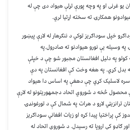
 يو غرنى او په وچه پورې تړلې هيواد دى چې له
يوادونو همکارۍ ته سخته اړتيا لري.
وداګرو خپل سوداګريز توکي د ننګرهار له لارې پيښور
ۍ په وسيله يې نورو هيوادنو ته صادرول.په
 نه کولو په دليل افغانستان مجبور شو چې د خپلې
ه بدل کړي. په هغه وخت کې افغانستان په دې
 سره لاسليک کړي چې دهغې په اساس دا هيواد
ي محصول څخه د شوروي اتحاد دجمهوريتونو له لارې
تان ترانزيټي لارو د هرات په شمال کې د تورغونډۍ
دوز کې پراختيا پيدا کړه او زيات افغاني سوداګريز
اور ګاډو کې اروپا ته رسيدل. د شوروي اتحاد له