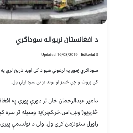
د افغانستان نړيواله سوداګري
Updated: 16/08/2019
Editorial
سوداګري زموږ په لرغوني هيواد کې اوږد تاريخ لري په 
کې پروت و چې ختيز او لويد يز يې سره تړلي ول.
دامير عبدالرحمان خان تر دورې پورې په افغا
څارويو(اوښ،اس،خر،کچر)په وسيله تر سره کيده
راوړل ستونزمن کړي ول. ولې د نولسمې پيړۍ په