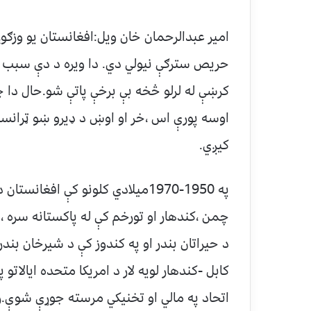
امير عبدالرحمان خان ويل:افغانستان يو وزګو
حريص سترګې نيولي دي. دا ويره د دې سبب شو
کرښې له لرلو څخه بې برخې پاتې شو.حال دا چ
اوسه پورې اس ،خر او اوښ د ډيرو ښو ټرانسپ
کيږي.
په 1950-1970ميلادي کلونو کې اف
چمن ،کندهار او تورخم کې له پاکستانه سره ،د
د حيراتان بندر او په کندوز کې د شيرخان بند
کابل -کندهار لويه لار د امريکا متحده ايالات
اتحاد په مالي او تخنيکي مرسته جوړې شوې.روس