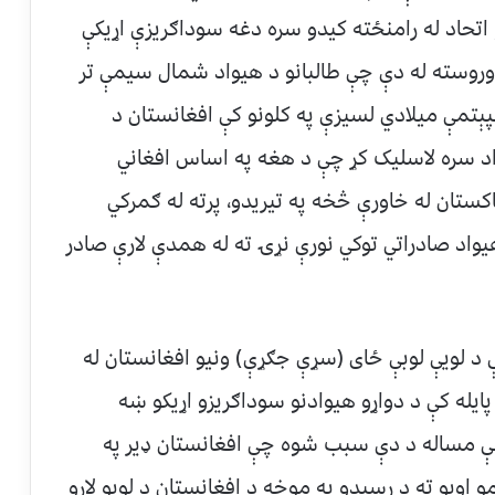
اتحاد له رامنځته کيدو سره دغه سوداګريزې اړيکې
وروسته له دې چې طالبانو د هيواد شمال سيمې تر
ېتمې ميلادي لسيزې په کلونو کې افغانستان د
واد سره لاسليک کړ چې د هغه په اساس افغاني
اکستان له خاورې څخه په تيريدو، پرته له ګمرکي
يواد صادراتي توکي نورې نړۍ ته له همدې لارې صادر
د لويې لوبې ځای (سړې جګړې) ونيو افغانستان له
ايله کې د دواړو هيوادنو سوداګريزو اړيکو ښه
ښې مساله د دې سبب شوه چې افغانستان ډير په
اوبو ته د رسيدو په موخه د افغانستان د لويو لارو