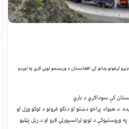
ډيرو لرغونو زمانو کې افغانستان د وريښمو لويې لارې په اوږدو
نستان کې سوداګري د باري
. د هيواد پراخو دښتو او دنګو غرونو د توکو وړل او
 وروستيوکې د لويو ټرانسپورټي لارو او د ريل پټليو