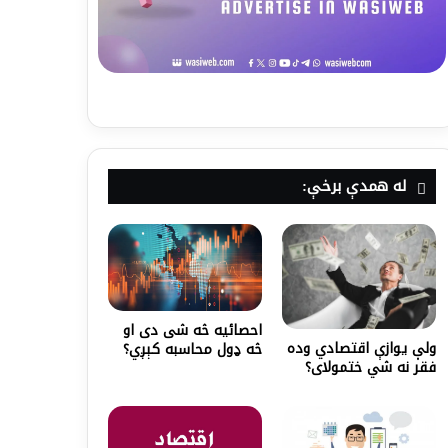
له همدې برخې:
احصائيه څه شی دی او
ولې یوازې اقتصادي وده
څه ډول محاسبه کېږي؟
فقر نه شي ختمولای؟