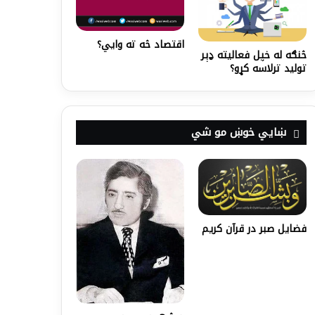
اقتصاد څه ته وايي؟
څنګه له خپل فعاليته ډېر
توليد ترلاسه کړو؟
ښايي خوښ مو شي
فضایل صبر در قرآن كريم