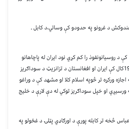
هندوکش د غرونو په حدودو کې وساتي،د کابل ـ
د روسيانونفوذ را کم کړي نود ايران له پاچاهانو
سره يې ډيرې نژدي اړېکي رامنځته کړل.په 1974کال کې ايران او افغانستان د تزانزيټ د سوداګريز
اجازه ورکړه تر څوپه اسلام کلا او مشهد کې د وراغو
ه ورسيږي او خپل سوداګريز توکي له دې لارې د خليج
بندر عباس څخه تر کابله پورې د اورګاډي پټلۍ د غځولو په