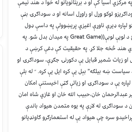
ه مرکزي اسيا کې او د بريتانويانو له خوا د هند نيمې
اګريزو توکو وړل او راوړل اسانه او د سوداګرۍ بڼې
و لپاره ډيرې ناوړې اغيزي پريښوولې په داسې ډول
سره چې افغانستان د روس او انګليس تر منځ د لويې لوبې((Great Game په ميدان بدل شو. په
نوي هند څخه جلا کړ. په حقيقيت کې دغې کرښې د
ړل او زيات شمير قبايل يې دکورنۍ جګړې، سوداګرۍ او
ياست ښه بيلګه” بېل يې کړه ايل يې کړه. ״ له بلې
و لپاره يې د سوداګرۍ او زياتې ګټې اخيستنې امکان
مير عبدالرحمان خان،حبيب الله خان او غازي شاه امان
 د سوداګرۍ له لارې په يوه متمدن هيواد باندې
پراخيدو سره چې هيواد يې له استعمارګرو ګاونډيانو