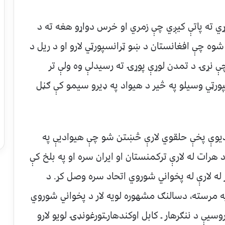
ړي ته پاتې کيږي چې زمري او خرس دواړو هغه ته د
ه چې افغانستان د ښو ټرانسپورټي لارو او د ريل د
ې نړۍ د تمدن لوړې پوړۍ ته رسيدلې وه ولې تر
ورټي وسيلو په څير د هيواد په ډيرو سيمو کې ګڼل
غانستان ديوې پخې حلقوي لارې څښتن شو چې هيواديې په
 هرات له لارې ترکمنستان او ايران سره او په بلخ کې
ر له لارې له پخواني شوروي اتحاد سره وصل کړ. د
و په مرسته، دسالنګ مشهوره لويه لار د پخواني شوروي
يې د ننګرهار ـ کابل اوکندهارـتورغونډۍ لويو لارو