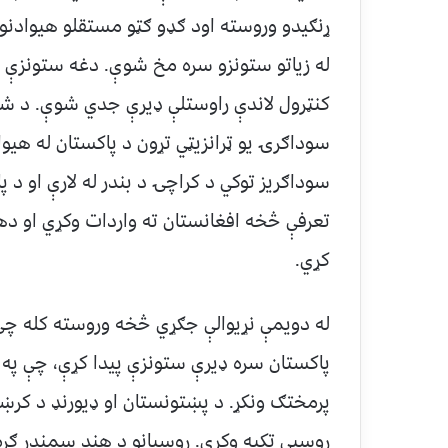
ړنګيدو وروسته اود ګډو ګټو مستقلو هيوادنو 
له زياتو ستونزو سره مخ شوې. دغه ستونزې 
کنټرول لاندې راوستلې ډيرې جدي شوې. د شپ
سوداګرۍ يو ټرانزيټي تړون د پاکستان له هي
سوداګريز توکي د کراچۍ د بندر له لارې او د پ
تعرفې څخه افغانستان ته واردات وکړي او ده
کړي.
له دويمې نړيوالې جګړي څخه وروسته کله چې 
پاکستان سره ډيرې ستونزې پيدا کړې، چې په پ
پرمختګ ونکړ. د پښتونستان او ډيورنډ د کر
روسيې تکيه وکړي. روسيانو د هند سمندر ګرمو 