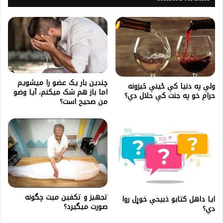
چندین بار یک عضو را میشویم
ولې په دنیا کې ځینې څیزونه
اما باز هم شک میکنم، آیا وضو
حرام خو په جنت کې حلال دي؟
من صحیح است؟
تجهیز و تکفین میت چگونه
ایا داهل کتابو ذبيحې خوړل روا
صورت میگیرد؟
دي؟