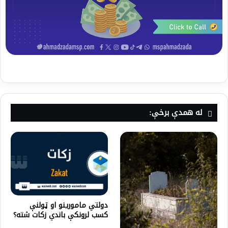
له همدې برخې:
دولتي مامورینو او ټولنې
کسب لرونکې باندي زکات شته؟