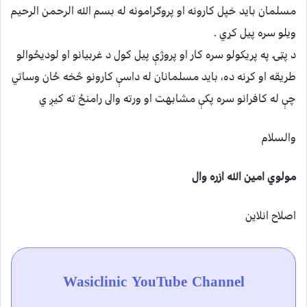
مسلمان بايد خپل کارونه او پروګرامونه له بسم الله الرحمن الرحيم
ويلو سره پيل کړي .
د پټۍ په پريکولو سره کار او پروژې پيل کول د غربيانو او لوديځوالو
طريقه او کړنه ده، بايد مسلمانان له داسې کارونو څخه ځان وساتي
چې له کافرانو سره پکې مشابهت او ورته والى رامنځ ته کيږ ي
والسلام
مولوي امين الله ازره وال
اصلاح انلاین
Wasiclinic YouTube Channel