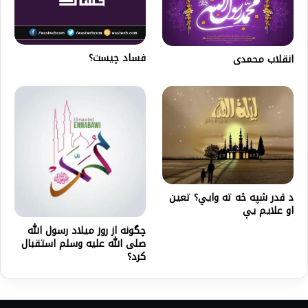
فساد چیست؟
انقلاب محمدى
د قدر شپه څه ته وايي؟ تعین
او علایم یې
چگونه از روز ميلاد رسول الله
صلى الله عليه وسلم استقبال
کرد؟