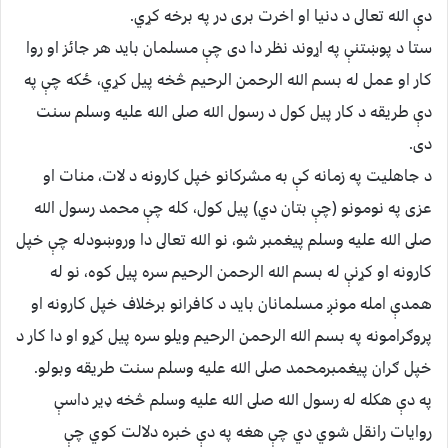
دې الله تعالى د دنيا او اخرت برى در په برخه کړي.
ستا د پوښتنې په اړوند نظر دا دى چې مسلمان بايد هر جائز او روا
کار او عمل له بسم الله الرحمن الرحيم څخه پيل کړي، ځکه چې په
دې طريقه د کار پيل کول د رسول الله صلى الله عليه وسلم سنت
دى.
د جاهليت په زمانه کې به مشرکانو خپل کارونه د لات، منات او
عزى په نومونو (چې بتان دي) پيل کول، کله چې محمد رسول الله
صلى الله عليه وسلم پيغمبر شو، نو الله تعالى دا وروښودله چې خپل
کارونه او کړنې له بسم الله الرحمن الرحيم سره پيل کوه، نو له
همدې امله مونږ مسلمانان بايد د کافرانو برخلاف خپل کارونه او
پروګرامونه په بسم الله الرحمن الرحيم ويلو سره پيل کړو او دا کار د
خپل ګران پيغمبرمحمد صلى الله عليه وسلم سنت طريقه وبولو.
په دې هکله له رسول الله صلى الله عليه وسلم څخه ډير داسې
روايات رانقل شوي دي چې هغه په دې خبره دلالت کوي چې