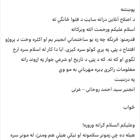
پوښتنه
د اصلاح آنلاين درانه سايټ د فتوا څانگې ته
اسلام عليکم ورحمت الله وبرکاته
قدرمنو: څرنگه چه زه يو ساختماني انجينر يم او اکثره وخت د پروژو
افتتاح د پټۍ په پرې کولو سره کيزی، ايا دا کار له اسلام سره ارخ
لگوي او که نه. که د پټۍ د تاريخ او شرعي جواز په اړوند راته
معلومات راکړى ډيره مهرباني به مو وي
په درنښت
انجنير سيد احمد روحانی – غزنی
ځواب
وعليکم السلام ګرانه وروره!
هيله ده چې زمونږ سلامونه او نيکې هيلې هم ومنئ، له مونږ سره