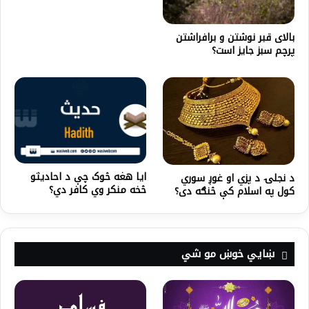
بالای قبر نوشتن و برافراشتن
پرچم سبز جایز است؟
ایا هغه څوک چې د احادیثو
د نجلۍ د پزي او غوږ سوري
څخه منکر وي کافر دي؟
کول په اسلام کې څنګه دی؟
ښايي خوښ مو شي