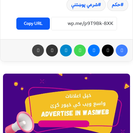
حکم
شرعي پوښتنې
Copy URL