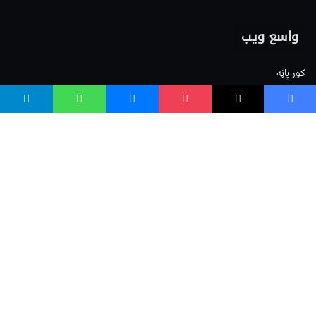
واسع ویب
کور پاڼه
زموږ په اړه
موږ سره اړیکه
مرسته کول
یوتیوب چینلونه
ټولنیزو رسنیو کې
مینو
لیکنه خپرول
اعلان خپرول