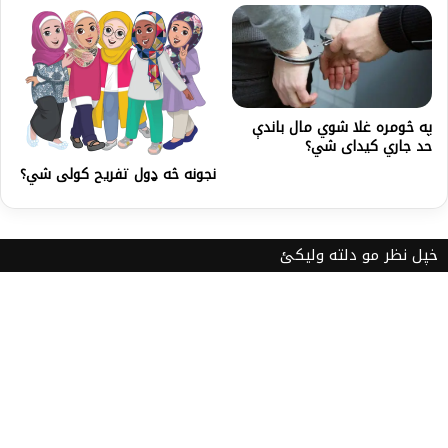
په څومره غلا شوي مال باندې
حد جاري کيدای شي؟
نجونه څه ډول تفریح کولی شي؟
خپل نظر مو دلته ولیکئ