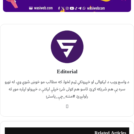
Editorial
د واسع ویب د لیکوالۍ او خپرونکي ټیم لخوا. که مطالب مو خوښ شوي وي، له نورو
سره یې هم شریکه کړئ. تاسو هم کولی شئ خپلې لیکنې د خپرولو لپاره موږ ته
راولېږئ. #مننه_چې_یاستئ
Related Articles