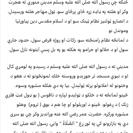
څنګه چي رسول الله صلی الله عليه وسلم مدينې منورې ته هجرت
وکړ او هلته په ډاډه زړه ځاى پرځاى سو، ټول مهاجر هلته ورسېدل،
د انصارو ټولنيز نظام ټينګ سو او د اسلام مقدس دين پياوړتيا
وموندل نو
د لمانځه نظام رامنځته سو، زكات او روژه فرض سول، حدود جاري
سول او د حلالو او حرامو په هكله يو په بل پسې آيتونه نازل سول.
مدينې ته د رسول الله صلی الله عليه وسلم د رسېدو په لومړي کال
او د نبوي مسجد تر جوړېدو وروسته خلك لمونځونو ته د هغو د
وختونو له اعلانولو پرته ټولېدل. بيا په دې هكله مشوره وسوه.
ځينو لمانځه ته د خلكو د ټولېدو لپاره د ناقوس ( يو ډول غټ فلزي
زنګ ) د ږغولو، ځينو د اوربلولو او چا هم د بوق ( تروم) وهلو
مشوره وركړه. حضرت عمر رضي الله عنه وړانديز وكړ چي يو سړى
دي په بازارونو كي په لوړ ږغ ” اَلصَّلَاةُ “ وايي. رسول الله صلی الله
عليه وسلم دغه وړانديز خوښ كړ او حضرت بلال ته يې حكم وكړ