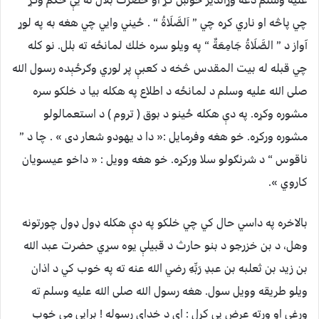
چي پاڅه او ناري كړه چي ” اَلصَّلَاةُ “ . ځيني وايي چي هغه به په لوړ
آواز د ” الصَّلَاةُ جَامِعَةٌ “ په ويلو سره خلك لمانځه ته بلل. نو كله
چي قبله له بيت المقدس څخه د كعبې پر لوري وګرځېده رسول الله
صلی الله عليه وسلم د لمانځه د اطلاع په هكله بيا د خلكو سره
مشوره وكړه. په دې هكله ځينو د بوق ( تروم ) د استعمالولو
مشوره وركړه. خو هغه وفرمايل :« دا د يهودو شعار دى » . چا د ”
ناقوس “ د شرنګولو سلا وركړه. خو هغه وويل : « داخو عيسويان
كاروي ».
بالاخره په داسي حال كي چي خلكو په دې هكله ډول ډول چورتونه
وهل، د بن خزرجو د بنو حارث د قبيلې يوه سړي حضرت عبد الله
بن زيد بن ثعلبه بن عبدِ رَبِّهِ رضي الله عنه ته په خوب كي د اذان
ويلو طريقه وويل سول. هغه رسول الله صلی الله عليه وسلم ته
ورغي او ورته عرض يې كړل : اى د خداى رسوله ! برايي مي خوب