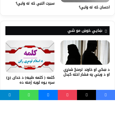
سیرت النبي څه ته وايي؟
احسان څه ته وايي؟
ښايي خوښ مو شي
د ښځې او خاوند ترمنځ شخړې
او د وینې په فشار اخته کېدل
کلمه ( کلمه طيبه) د خدای (ج)
سره يوه لويه ژمنه ده