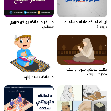
د سفر د لمانځه یو څو ضروري
ای له لمانځه غافله مسلمانه
مسئلې
وروره !
تهجد کونکی میړه او ښځه
-حدیث شریف
د لمانځه پښتو ژباړه