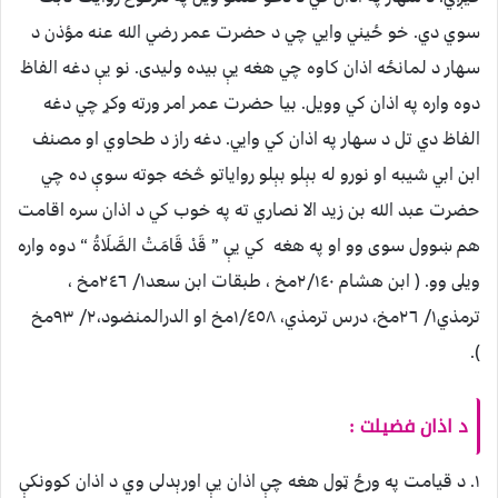
سوي دي. خو ځيني وايي چي د حضرت عمر رضي الله عنه مؤذن د
سهار د لمانځه اذان كاوه چي هغه يې بيده وليدى. نو يې دغه الفاظ
دوه واره په اذان كي وويل. بيا حضرت عمر امر ورته وكړ چي دغه
الفاظ دي تل د سهار په اذان كي وايي. دغه راز د طحاوي او مصنف
ابن ابي شيبه او نورو له بېلو بېلو رواياتو څخه جوته سوې ده چي
حضرت عبد الله بن زيد الا نصاري ته په خوب كي د اذان سره اقامت
هم ښوول سوى وو او په هغه كي يې ” قَدْ قَامَتْ الصَّلَاةُ “ دوه واره
ويلى وو. ( ابن هشام ٢/١٤٠مخ ، طبقات ابن سعد١/ ٢٤٦مخ ،
ترمذي١/ ٢٦مخ، درس ترمذي، ١/٤٥٨مخ او الدرالمنضود،٢/ ٩٣مخ
).
د اذان فضيلت :
۱. د قيامت په ورځ ټول هغه چې اذان يې اورېدلی وي د اذان کوونکې