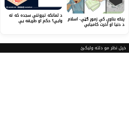
د لمانځه تېروتنې سجده څه ته
پنځه بناوې کې زموږ ګټې- اسلام
وايي؟ حکم او طریقه یې
د دنیا او آخرت کامیابي
خپل نظر مو دلته ولیکئ