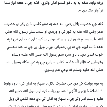
ورته وايه، هغه به په دغو كلمو اذان وكړي، ځكه چي د هغه آواز ستا
تر آواز جګ دى ».
كله چي حضرت بلال رضي الله عنه په دغو كلمو اذان وكړ نو حضرت
عمر رضي الله عنه په كور كي واورېدى او سمدستي رسول الله صلی
الله عليه وسلم ته ورغى او ورته عرض يې كړه : اى د خداى نبي ! په
هغه ذات لوړم چي ته يې رشتيانى نبي رالېږلى يې چي ما هم دغسي
خوب ليدلى دى. د دې سره سم رسول الله صلی الله عليه وسلم
وفرمايل :« فَلِلَّهِ الْحَمْدُ » كتابونه وايي چي په دې هكله رسول الله
صلی الله عليه وسلم ته وحي هم وسوې.
په يوه روايت كي دي چي حضرت بلال د سهار په اذان كي ( دوه واره)
” الصَّلَاةُ خَيْرٌ مِنْ النَّوْمِ “ هم ور زيات كړه او رسول الله صلی الله
عليه وسلم امر وكړ چي د سهار په اذان كي دي دغه كلمې تل ويل
كيږي. د سهار په اذان كي د دغو كلمو ويل په مرفوع روايت ثابت