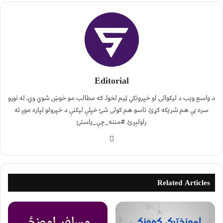
Editorial
د واسع ویب د لیکوالۍ او خپرونکي ټیم لخوا. که مطالب مو خوښ شوي وي، له نورو
سره یې هم شریکه کړئ. تاسو هم کولی شئ خپلې لیکنې د خپرولو لپاره موږ ته
راولېږئ. #مننه_چې_یاستئ
Related Articles