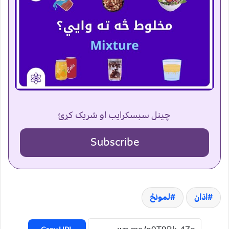
چینل سبسکرایب او شریک کړئ
Subscribe
اذان
لمونځ