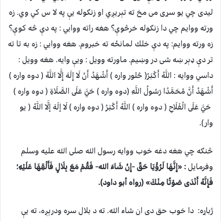
ليدى چي يو سړى مى مخ ته تېريږي او زنګوله يې په لا س كي وي. زه
ورته ووايم چي دا زنګوله خرڅوې؟ هغه راته ووايي : په دې څه كوې؟
زه ورته ووايم: په دې خلك لمانځه ته خبروم. هغه ووايي : زه به تا ته
تر دې ډېر ښه شى در وښيم. ماورته وويل : ويې وايه. هغه وويل :
داسي ووايه : اللَّهُ أَكْبَرُ( څلور واره ) أَشْهَدُ أَنْ لَا إِلَهَ إِلَّا اللَّهُ ( دوه واره )
أَشْهَدُ أَنَّ مُحَمَّدًا رَسُولُ اللَّهِ (دوه واره ) حَيَّ عَلَى الصَّلَاةِ ( دوه واره )
حَيَّ عَلَى الْفَلَاحِ ( دوه واره ) اللَّهُ أَكْبَرُ ( دوه واره ) لَا إلَهَ إلَّا اللَّهُ ( يو
وار).
څنګه چي هغه دغه خوب ووايه رسول الله صلی الله عليه وسلم
وفرمايل
: «إِنَّهَا لَرُؤْيَا حَقٌ -إِنْ شَاءَ الله- فَقُمْ مَعَ بِلَالٍ فَأَلْقِهَا عَلَيْهِ؛
فَإِنَّهُ أَنْدَى صَوْتًا مِنْكَ» (رواه أبو داود).
ژباړه: دا خوب حق دى ان شاء الله. ته د بلال سره ودرېږه، ته يې