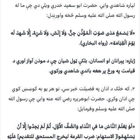
لپاره شاهدي وايي. حضرت ابو سعپد خدري ويلي دي چې ما له
رسول الله صلی الله عليه وسلم څخه واورېدل:
«لَا يَسْمَعُ مَدَى صَوْتِ الْمُؤَذِّنِ جِنٌّ، وَلَا إِنْسٌ، وَلَا شَيْءٌ، إِلَّا شَهِدَ لَه
يَوْمَ الْقِيَامَةِ». (رواه البخاري).
ژباړه: پېرانان او انسانان، بلکې ټول شيان چې د موذن آواز اوري د
قيامت په ورځ پر هغه باندې شاهدي ورکوي.
۲. که خلک د اذان په فضيلت خبر سي، نو هر يو به کوښښ کوي
چې اذان وکړي. حضرت ابوهريره رضي الله عنه وايي چې رسول الله
صلی الله علیه وسلم وفرمايل:
«لَوْ يَعْلَمُ النَّاسُ مَا في النِّدَاءِ وَالصَّفِّ الأَوَّلِ، ثُمَّ لَمْ يَجِدُوا إِلَّا أَنْ
يَسْتَهِمُوا[ الاستهام: ضرب القرعة ليخرج المستحق للتقديم] عَلَيْهِ