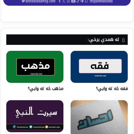
له همدې برخې:
فقه څه ته وايي؟
مذهب څه ته وايي؟