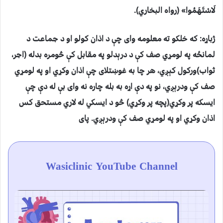
لَاسْتَهَمُوا» (رواه البخاري).
ژباړه: که خلکو ته معلومه وای چې د اذان کولو او د جماعت د
لمانځه په لومړي صف کې د درېدلو په مقابل کې څومره بدله (اجر،
ثواب)ورکول کېږي، هر چا به غوښتلای چې اذان وکړي او په لومړي
صف کې ودرېږي، نو په دې اړه به بله چاره نه وای بې له دې چې
ايسکه پر وکړي(پچه پر وکړي) څو د ايسکي له لاري مستحق کس
اذان وکړي او په لومړي صف کې ودرېږي. پای
Wasiclinic YouTube Channel