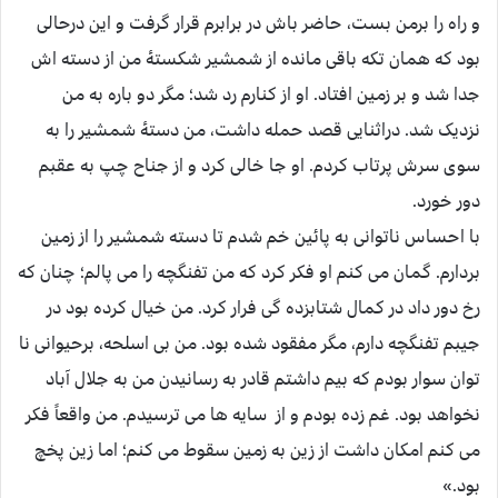
و راه را برمن بست، حاضر باش در برابرم قرار گرفت و این درحالی
بود که همان تکه باقی مانده از شمشیر شکستۀ من از دسته اش
جدا شد و بر زمین افتاد. او از کنارم رد شد؛ مگر دو باره به من
نزدیک شد. دراثنایی قصد حمله داشت، من دستۀ شمشیر را به
سوی سرش پرتاب کردم. او جا خالی کرد و از جناح چپ به عقبم
دور خورد.
با احساس ناتوانی به پائین خم شدم تا دسته شمشیر را از زمین
بردارم. گمان می کنم او فکر کرد که من تفنگچه را می پالم؛ چنان که
رخ دور داد در کمال شتابزده گی فرار کرد. من خیال کرده بود در
جیبم تفنگچه دارم، مگر مفقود شده بود. من بی اسلحه، برحیوانی نا
توان سوار بودم که بیم داشتم قادر به رسانیدن من به جلال آباد
نخواهد بود. غم زده بودم و از سایه ها می ترسیدم. من واقعاً فکر
می کنم امکان داشت از زین به زمین سقوط می کنم؛ اما زین پخچ
بود.»