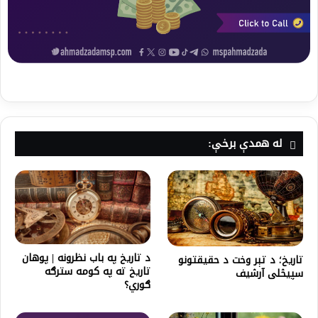
له همدې برخې:
د تاریخ په باب نظرونه | پوهان
تاریخ؛ د تېر وخت د حقیقتونو
تاریخ ته په کومه سترګه
سپیڅلی آرشیف
ګوري؟