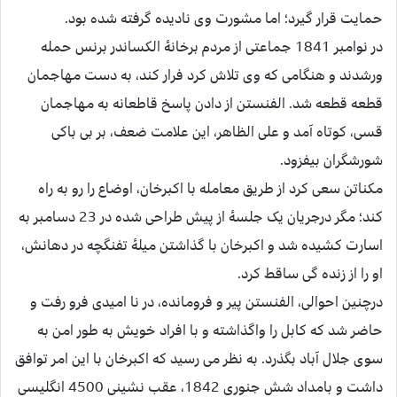
حمایت قرار گیرد؛ اما مشورت وی نادیده گرفته شده بود.
در نوامبر 1841 جماعتی از مردم برخانۀ الکساندر برنس حمله
ورشدند و هنگامی که وی تلاش کرد فرار کند، به دست مهاجمان
قطعه قطعه شد. الفنستن از دادن پاسخ قاطعانه به مهاجمان
قسی، کوتاه آمد و علی الظاهر، این علامت ضعف، بر بی باکی
شورشگران بیفزود.
مکناتن سعی کرد از طریق معامله با اکبرخان، اوضاع را رو به راه
کند؛ مگر درجریان یک جلسۀ از پیش طراحی شده در 23 دسامبر به
اسارت کشیده شد و اکبرخان با گذاشتن میلۀ تفنگچه در دهانش،
او را از زنده گی ساقط کرد.
درچنین احوالی، الفنستن پیر و فرومانده، در نا امیدی فرو رفت و
حاضر شد که کابل را واگذاشته و با افراد خویش به طور امن به
سوی جلال آباد بگذرد. به نظر می رسید که اکبرخان با این امر توافق
داشت و بامداد شش جنوری 1842، عقب نشینی 4500 انگلیسی