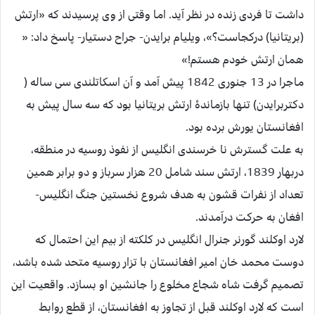
داشت تا فردی زنده در نظر آید. اما وقتی از وی پرسیدند که «ارتش
(بریتانیا) درکجاست؟»، ویلیام برایدن- جراح دستیار- پاسخ داد: «
همان ارتش خودم هستم!»
ماجرا در 13 جنوری 1842 پیش آمد و آن اسکاتلندی سی ساله (
دکتربرایدن) تنها بازماندۀ ارتش بریتانیا بود که سه سال پیش به
افغانستان یورش برده بود.
به علت گسترش نا خرسندی انگلیس از نفوذ روسیه در منطقه،
دربهار 1839، ارتش سند شامل 20 هزار سرباز و دو برابر همین
تعداد از نفرات قشون به هدف شروع نخستین جنگ انگلیس-
افغان به حرکت درآمدند.
لارد اوکلند گورنر جنرال انگلیس در کلکته از بیم این احتمال که
دوست محمد خان امیر افغانستان با تزار روسیه متحد شده باشد،
تصمیم گرفت شاه شجاع مخلوع را جانشین او بسازد. واقعیت این
است که لارد اوکلند قبل از تجاوز به افغانستان، از قطع روابط