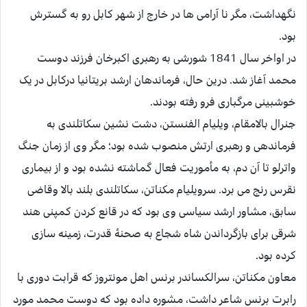
نگهداشت، مگر نا آرامی ها در خارج از شهر کابل رو به گسترش
بود.
در اواخر سال 1841 شورشی به رهبری اکبرخان فرزند دوست
محمد آغاز شد. درین حال، فرماندهان ارشد بریتانیا درکابل در یک
خوشبینی مرگباری فرو رفته بودند.
جنرال بالامقام، ویلیام الفنستن، دشت نشین سکاتلندی به
فرماندهی و رهبری ارتش منصوب شده بود؛ مگر وی از زمان جنگ
واترلو تا آن دم، به مأموریت فعال گماشته نشده بود و از بیماری
نقرس رنج می برد. سرویلیام مکناتن، سکاتلندی بلند بالا وقاضی
سابق، مشاور ارشد سیاسی وی بود که در قانع کردن کمپنی هند
شرقی برای بازگرداندن شاه شجاع به صحنۀ قدرت، زمینه سازی
کرده بود.
معاون مکناتن، سرالکساندر برنس اهل مونتروز که قرابت دوری با
رابرت برنس شاعر داشت، مشوره داده بود که دوست محمد مورد