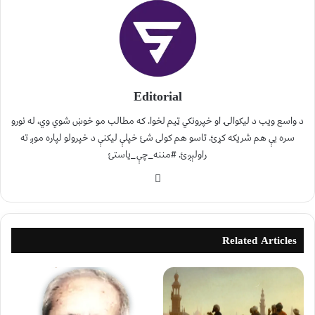
Editorial
د واسع ویب د لیکوالۍ او خپرونکي ټیم لخوا. که مطالب مو خوښ شوي وي، له نورو
سره یې هم شریکه کړئ. تاسو هم کولی شئ خپلې لیکنې د خپرولو لپاره موږ ته
راولېږئ. #مننه_چې_یاستئ
Related Articles