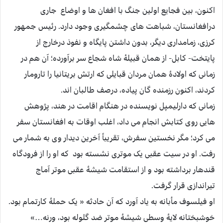
اکنون، بین فجایع اولین جنگ با افغان ها و اوضاع جاری
درافغانستان، شباهت های چشمگیری وجود دارد. رئیس جمهور
کرزی، زمامداری دیگر، بدون داشتن پایگاه و نفوذ درخارج از
پایتخت- کابل- از همان قبیلۀ شاه شجاع سر برآورده؛ آن هم در
زمانی که اولادۀ همان مردان قبایلی که ارتش بریتانیا را تارومار
کردند، اکنون رزمنده گان پیاده، درصف طالبان اند.
زمانی که دارلیمپل نویسنده در هنگام اقامت در هند، پژوهش
هایی روی کتابش انجام می داد، اغلب اوقات به افغانستان سفر
می کرد؛ مگر نخستین سفرش، تقریباً آخرین دیدار وی به شمار می
رفت. او در سیت عقبی یک موتری نشسته بود که او را از فرودگاه
قندهار برداشته بود و از استقامت شیشۀ عقبی موتر آماج
تیراندازی قرار گرفت.
او فیلسوف مأبانه به یاد آورد که آن حادثه « یک حملۀ کارتمام بود.
خوشبختانه لایۀ وسطی شیشۀ موتر ضد گلوله بود، ورنه…»