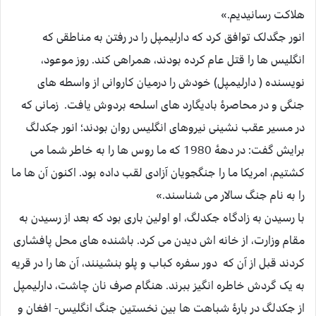
هلاکت رسانیدیم.»
انور جگدلک توافق کرد که دارلیمپل را در رفتن به مناطقی که
انگلیس ها را قتل عام کرده بودند، همراهی کند. روز موعود،
نویسنده ( دارلیمپل) خودش را درمیان کاروانی از واسطه های
جنگی و در محاصرۀ بادیگارد های اسلحه بردوش یافت. زمانی که
در مسیر عقب نشینی نیروهای انگلیس روان بودند؛ انور جکدلگ
برایش گفت: در دهۀ 1980 که ما روس ها را به خاطر شما می
کشتیم، امریکا ما را جنگجویان آزادی لقب داده بود. اکنون آن ها ما
را به نام جنگ سالار می شناسند.»
با رسیدن به زادگاه جکدلگ، او اولین باری بود که بعد از رسیدن به
مقام وزارت، از خانه اش دیدن می کرد. باشنده های محل پافشاری
کردند قبل از آن که دور سفره کباب و پلو بنشینند، آن ها را در قریه
به یک گردش خاطره انگیز ببرند. هنگام صرف نان چاشت، دارلیمپل
از جکدلگ در بارۀ شباهت ها بین نخستین جنگ انگلیس- افغان و