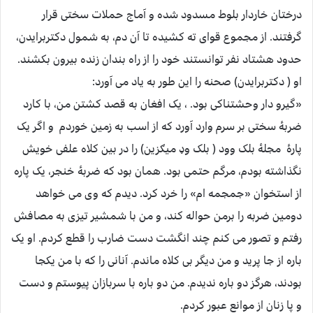
درختان خاردار بلوط مسدود شده و آماج حملات سختی قرار
گرفتند. از مجموع قوای ته کشیده تا آن دم، به شمول دکتربرایدن،
حدود هشتاد نفر توانستند خود را از راه بندان زنده بیرون بکشند.
او ( دکتربرایدن) صحنه را این طور به یاد می آورد:
«گیرو دار وحشتناکی بود. ، یک افغان به قصد کشتن من، با کارد
ضربۀ سختی بر سرم وارد آورد که از اسب به زمین خوردم و اگر یک
پارۀ مجلۀ بلک وود ( بلک وډ میګزین) را در بین کلاه علفی خویش
نگذاشته بودم، مرگم حتمی بود. همان بود که ضربۀ خنجر، یک پاره
از استخوان «جمجمه ام» را خرد کرد. دیدم که وی می خواهد
دومین ضربه را برمن حواله کند، و من با شمشیر تیزی به مصافش
رفتم و تصور می کنم چند انگشت دست ضارب را قطع کردم. او یک
باره از جا پرید و من دیگر بی کلاه ماندم. آنانی را که با من یکجا
بودند، هرگز دو باره ندیدم. من دو باره با سربازان پیوستم و دست
و پا زنان از موانع عبور کردم.