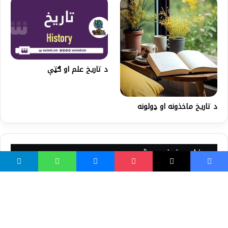
د تاریخ علم او ګټې
د تاریخ ماخذونه او ډولونه
ښايي خوښ مو شي