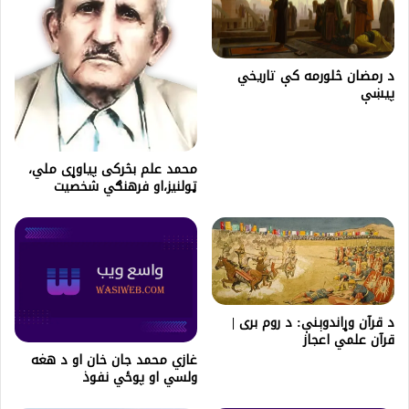
د رمضان څلورمه کې تاریخي
پيښې
محمد علم بڅرکی پیاوړی ملي،
ټولنیز،او فرهنګي شخصیت
د قرآن وړاندوېنې: د روم بری |
قرآن علمي اعجاز
غازي محمد جان خان او د هغه
ولسي او پوځي نفوذ