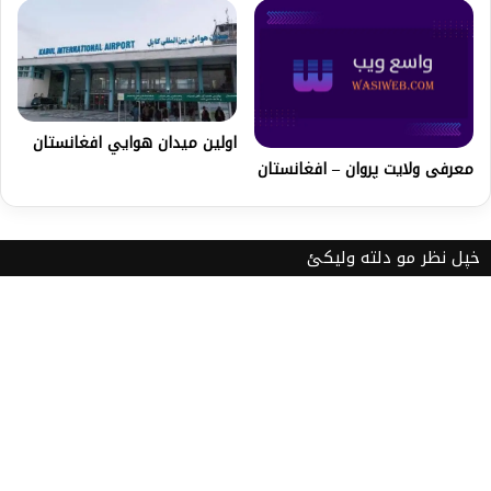
اولين ميدان هوايي افغانستان
معرفى ولايت پروان – افغانستان
خپل نظر مو دلته ولیکئ