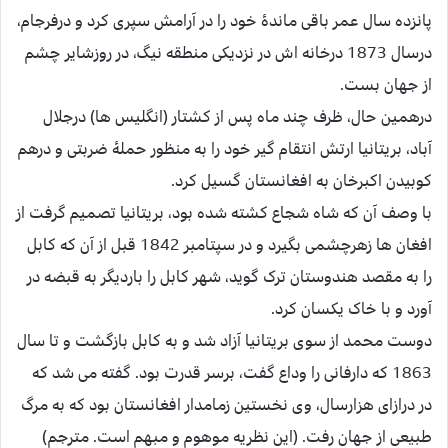
پانزده سال عمر باقی ماندۀ خود را در آرامش سپری کرد و درفرجام،
درسال 1873 درخانه اش در نزدیکی منطقه نیگ، در روزشایر چشم
از جهان بست.
درهمین حال، ظرف چند ماه پس از کشتار (انگلیس ها) درجلال
آباد، بریتانیا ارتش انتقام گیر خود را به منظور حملۀ ضربتی و درهم
کوبیدن اکبرخان به افغانستان گسیل کرد.
با وصف آن که شاه شجاع کشته شده بود، بریتانیا تصمیم گرفت از
افغان ها زهرچشمی بگیرد و در سپتامبر 1842 قبل از آن که کابل
را به مقصد هندوستان ترک گوید، شهر کابل را باردیگر به قبضه در
آورد و با خاک یکسان کرد.
دوست محمد از سوی بریتانیا آزاد شد و به کابل بازگشت و تا سال
1863 که دارفانی را وداع گفت، برسر قدرت بود. گفته می شد که
در درازای هزارسال، وی نخستین زمامدار افغانستان بود که به مرگ
طبیعی از جهان رفت. (این نظریه موهوم و مبهم است. مترجم)