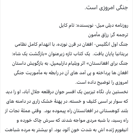
جنگی امروزی است.
روزنامه دیلی میل- نویسنده: تام کایل
ترجمه گر: رزاق مأمون
جنگ اول انگلیس- افغان در قرن نوزده، با انهدام کامل نظامی
بریتانیا پایان یافت. یک کتاب تازه زیرعنوان «بازگشت یک شاه:
جنگ برای افغانستان» اثر ویلیام دارلیمپل، به بازگویش داستان
افغان ها پرداخته و پی آمد های آن در رابطه به مأموریت جنگی
امروزی را توضیح داده است.
نخستین بار، نگاه تیزبین یک افسر جوان درقلعه جلال آباد، او را دید
که سوار بر اسبی کثیف و خسته، در پهنۀ خشک زاری در دامنه های
بلند کوهستانی در افغانستان راه پیموده بود. وقتی عملۀ نجات از
راه رسید، با شبه مردی مواجه شدند که سرش چاک خورده و
انیفورم ژنده اش به شدت خون آلود بود. او بیشتر به مرده شباهت