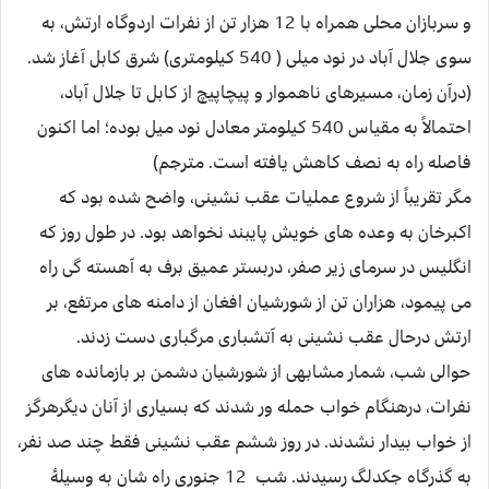
و سربازان محلی همراه با 12 هزار تن از نفرات اردوگاه ارتش، به
سوی جلال آباد در نود میلی ( 540 کیلومتری) شرق کابل آغاز شد.
(درآن زمان، مسیرهای ناهموار و پیچاپیچ از کابل تا جلال آباد،
احتمالاً به مقیاس 540 کیلومتر معادل نود میل بوده؛ اما اکنون
فاصله راه به نصف کاهش یافته است. مترجم)
مگر تقریباً از شروع عملیات عقب نشینی، واضح شده بود که
اکبرخان به وعده های خویش پایبند نخواهد بود. در طول روز که
انگلیس در سرمای زیر صفر، دربستر عمیق برف به آهسته گی راه
می پیمود، هزاران تن از شورشیان افغان از دامنه های مرتفع، بر
ارتش درحال عقب نشینی به آتشباری مرگباری دست زدند.
حوالی شب، شمار مشابهی از شورشیان دشمن بر بازمانده های
نفرات، درهنگام خواب حمله ور شدند که بسیاری از آنان دیگرهرگز
از خواب بیدار نشدند. در روز ششم عقب نشینی فقط چند صد نفر،
به گذرگاه جکدلگ رسیدند. شب 12 جنوری راه شان به وسیلۀ