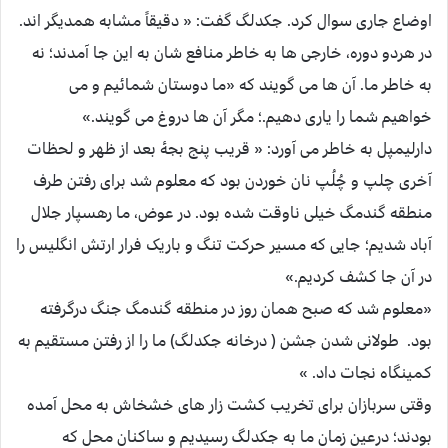
اوضاع جاری سوال کرد. جکدلگ گفت: « دقیقاً مشابه همدیگر اند.
در هردو دوره، خارجی ها به خاطر منافع شان به این جا آمدند؛ نه
به خاطر ما. آن ها می گویند که «ما دوستان شمائیم و می
خواهیم شما را یاری دهیم.؛ مگر آن ها دروغ می گویند.»
دارلیمپل به خاطر می آورد: « قریب پنج بجۀ بعد از ظهر و لحظات
آخری چلپ و چُلُپ نان خوردن بود که معلوم شد برای رفتن طرف
منطقه گندمگ خیلی ناوقت شده بود. در عوض، ما رهسپار جلال
آباد شدیم؛ جایی که مسیر حرکت تنگ و باریک فرار ارتش انگلیس را
در آن جا کشف کردیم.»
«معلوم شد که صبح همان روز در منطقه گندمگ جنگ درگرفته
بود. طولانی شدن جشن ( درخانه جکدلگ) ما را از رفتن مستقیم به
کمینگاه نجات داد. »
وقتی سربازان برای تخریب کشت زار های خشخاش به محل آمده
بودند؛ درعین زمان ما به جکدلگ رسیدیم و ساکنان محل که