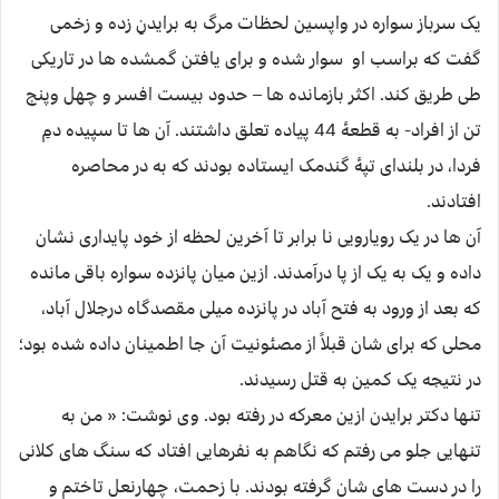
یک سرباز سواره در واپسین لحظات مرگ به برایدنِ زده و زخمی
گفت که براسب او سوار شده و برای یافتن گمشده ها در تاریکی
طی طریق کند. اکثر بازمانده ها – حدود بیست افسر و چهل وپنج
تن از افراد- به قطعۀ 44 پیاده تعلق داشتند. آن ها تا سپیده دمِ
فردا، در بلندای تپۀ گندمک ایستاده بودند که به در محاصره
افتادند.
آن ها در یک رویارویی نا برابر تا آخرین لحظه از خود پایداری نشان
داده و یک به یک از پا درآمدند. ازین میان پانزده سواره باقی مانده
که بعد از ورود به فتح آباد در پانزده میلی مقصدگاه درجلال آباد،
محلی که برای شان قبلاً از مصئونیت آن جا اطمینان داده شده بود؛
در نتیجه یک کمین به قتل رسیدند.
تنها دکتر برایدن ازین معرکه در رفته بود. وی نوشت: « من به
تنهایی جلو می رفتم که نگاهم به نفرهایی افتاد که سنگ های کلانی
را در دست های شان گرفته بودند. با زحمت، چهارنعل تاختم و