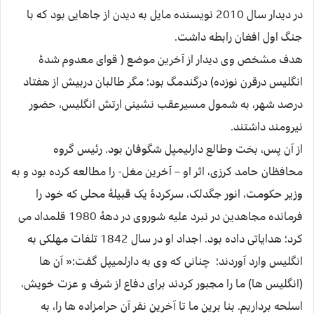
در دیدار سال 2010 نویسنده مایل به دیدن از جاهایی بود که با
جنگ اول افغان رابطه داشت.
هدف مشخص وی دیدار از آخرین موضع ( قوای معدوم شدۀ
انگلیس درقرن نوزده) درگندمگ بود؛ مگر طالبان دربیش از هفتاد
درصد شهر، به شمول مسیرعقب نشینی ارتش انگلیس، حضور
نیرومند داشتند.
از آن پس، بخت وطالع دارلیمپل شگوفان بود. رئیس گروه
محافظان حامد کرزی، اثر او – آخرین مغل- را مطالعه کرده بود و به
وزیر حکومت، انور جگدلک، سرکردۀ یک قبیلۀ محلی که خود را
فرمانده مجاهدین در نبرد علیه شوروی در دهۀ 1980 قلمداد می
کرد؛ هدایاتی داده بود. اجداد او در سال 1842 تلفات مهلکی به
انگلیس وارد آوردند؛ چنانی که وی به دارلمیپل گفت:« آن ها
(انگلیس ها) ما را مجبور کردند برای دفاع از شرف و عزت خویش،
اسلحه برداریم. بنا برین ما تا آخرین نفر آن حرامزاده ها را، به