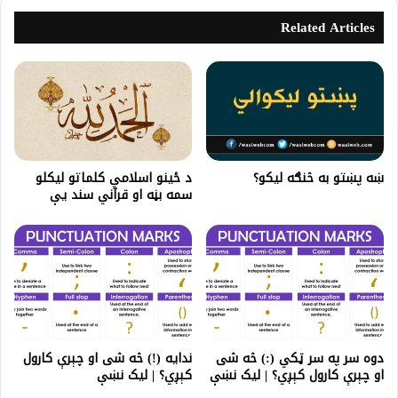
Related Articles
ښه پښتو به څنګه لیکو؟
د ځینو اسلامي کلماتو لیکلو
سمه بڼه او قرآني سند یې
دوه سر په سر ټکي (:) څه شی
ندایه (!) څه شی او چېرې کارول
او چېرې کارول کېږي؟ | لیک نښې
کېږي؟ | لیک نښې