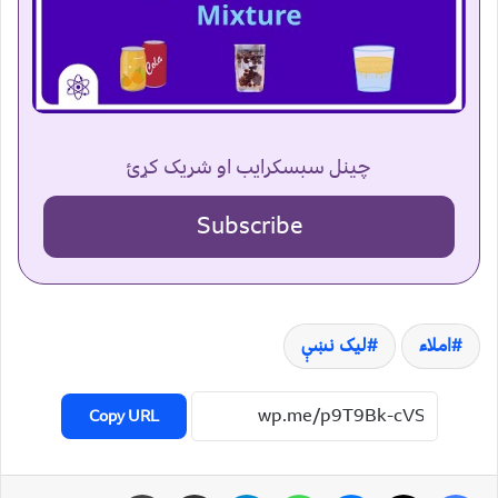
چینل سبسکرایب او شریک کړئ
Subscribe
املاء
لیک نښې
Copy URL