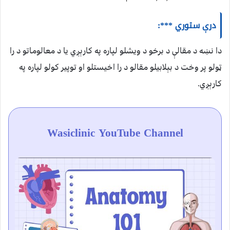
درې ستوري ***:
دا نښه د مقالې د برخو د ویشلو لپاره په کارېږي یا د معالوماتو د را
ټولو پر وخت د بېلابیلو مقالو د را اخیستلو او توپیر کولو لپاره په
کارېږي.
Wasiclinic YouTube Channel