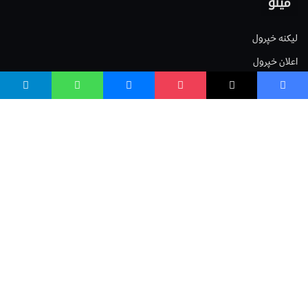
مینو
لیکنه خپرول
اعلان خپرول
لیکنې رپوټ
ستاسو نظر
Terms of Service
Privacy Policy
Cookies Policy
صافی بنسټ
صافی بنسټ Safi Foundation
واسع صافی wasisafi.com
واسع ویب wasiweb.com