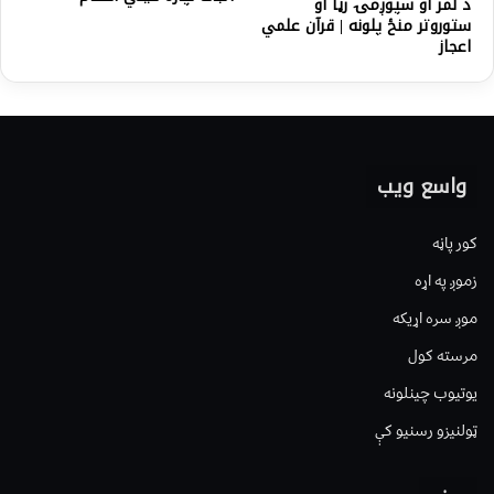
د لمر او سپوږمۍ رڼا او
ستوروتر منځ پلونه | قرآن علمي
اعجاز
واسع ویب
کور پاڼه
زموږ په اړه
موږ سره اړیکه
مرسته کول
یوتیوب چینلونه
ټولنیزو رسنیو کې