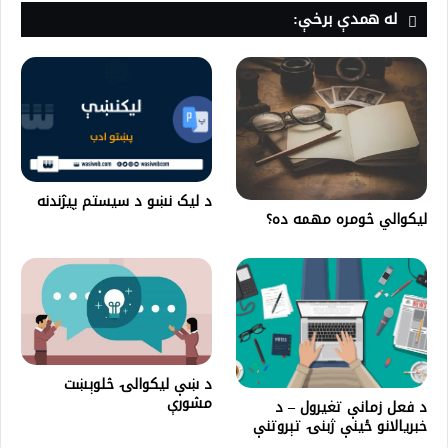
له همدې برخې:
د لیک نښو د سیستم پیژندنه
لیکوالي څومره مهمه ده؟
د ښې لیکوالۍ څلوېښت
مشورې
د فعل زمانې تغیرول – د
خبریالانو ځینې ژبنۍ تېروتنې