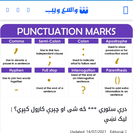
درې ستوري *** څه شی او چېرې کارول کېږي؟ |
لیک نښې
Updated: 14/07/2021
Editorial