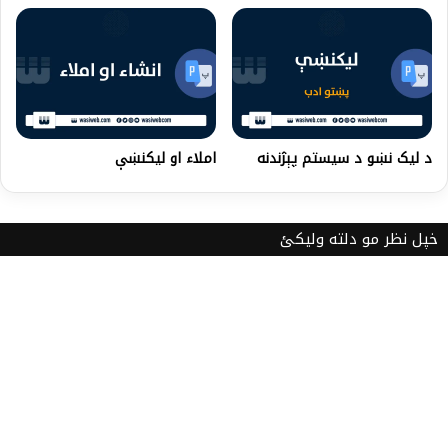
د لیک نښو د سیستم پېژندنه
املاء او لیکنښې
خپل نظر مو دلته ولیکئ