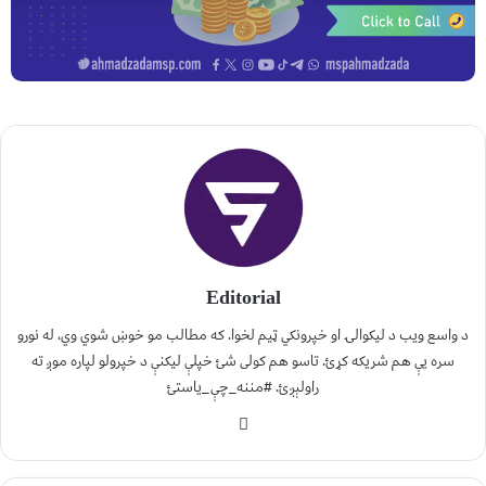
Editorial
د واسع ویب د لیکوالۍ او خپرونکي ټیم لخوا. که مطالب مو خوښ شوي وي، له نورو
سره یې هم شریکه کړئ. تاسو هم کولی شئ خپلې لیکنې د خپرولو لپاره موږ ته
راولېږئ. #مننه_چې_یاستئ