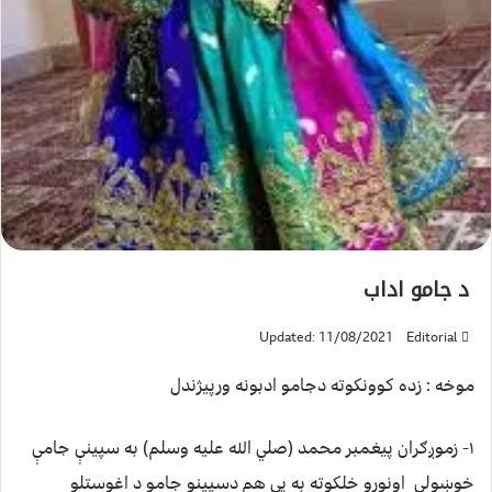
د جامو اداب
Updated: 11/08/2021
Editorial
موخه : زده کوونکوته دجامو ادبونه ورپيژندل
۱- زموږګران پيغمبر محمد (صلي الله عليه وسلم) به سپينې جامې
خوښولې اونورو خلکوته به يې هم دسپينو جامو د اغوستلو