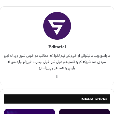
Editorial
د واسع ویب د لیکوالۍ او خپرونکي ټیم لخوا. که مطالب مو خوښ شوي وي، له نورو
سره یې هم شریکه کړئ. تاسو هم کولی شئ خپلې لیکنې د خپرولو لپاره موږ ته
راولېږئ. #مننه_چې_یاستئ
Related Articles