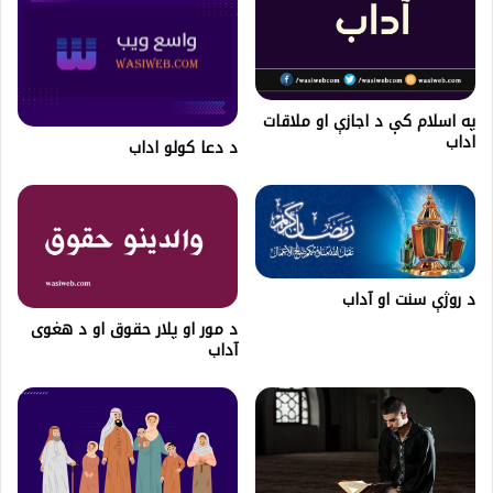
په اسلام کې د اجازې او ملاقات
اداب
د دعا کولو اداب
د روژې سنت او آداب
د مور او پلار حقوق او د هغوی
آداب