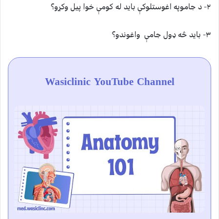
۲- د جاموپه اغوستلوکې بايد له کومې خوا پيل وکړو؟
۳- بايد څه ډول جامې واغوندو؟
Wasiclinic YouTube Channel