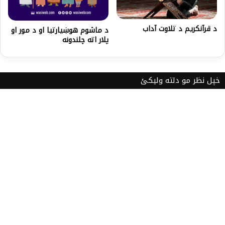
د قرآنکریم د تلاوت آداب
د ماشوم هوښیارتیا او د مور او
پلار اته چلندونه
خپل نظر مو دلته ولیکئ