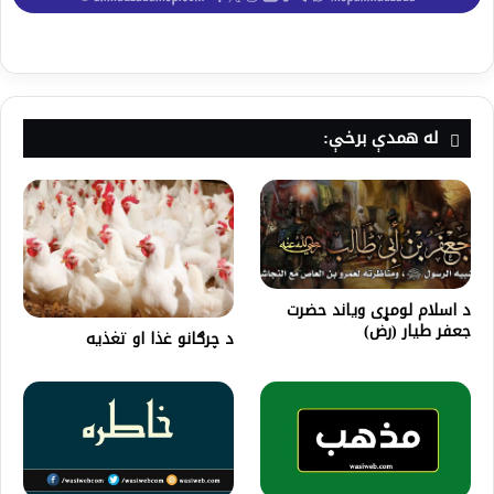
له همدې برخې:
د اسلام لومړی وياند حضرت
جعفر طیار (رض)
د چرګانو غذا او تغذیه