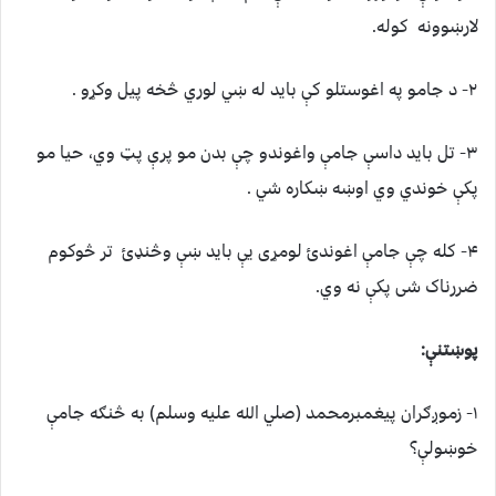
لارښوونه کوله.
۲- د جامو په اغوستلو کې بايد له ښي لوري څخه پيل وکړو .
۳- تل بايد داسې جامې واغوندو چې بدن مو پرې پټ وي، حيا مو
پکې خوندي وي اوښه ښکاره شي .
۴- کله چې جامې اغوندئ لومړى يې بايد ښې وڅنډئ تر څوکوم
ضررناک شى پکې نه وي.
پوښتنې:
۱- زموږګران پيغمبرمحمد (صلي الله عليه وسلم) به څنګه جامې
خوښولې؟