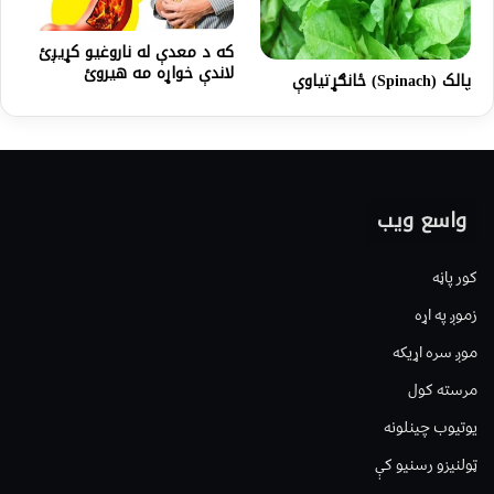
که د معدې له ناروغیو کړیږئ
لاندې خواړه مه هیروئ
پالک (Spinach) ځانګړتیاوې
واسع ویب
کور پاڼه
زموږ په اړه
موږ سره اړیکه
مرسته کول
یوتیوب چینلونه
ټولنیزو رسنیو کې