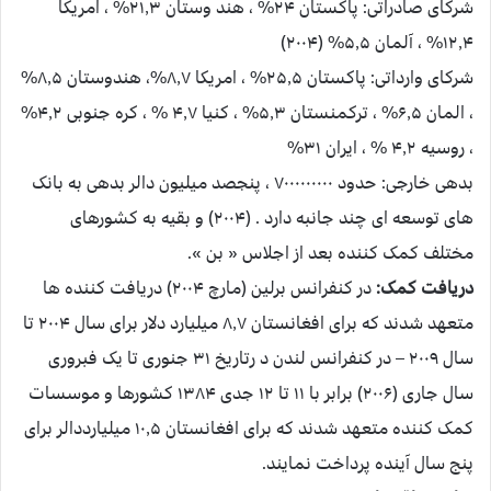
شرکای صادراتی: پاکستان ۲۴% ، هند وستان ۲۱٫۳% ، امریکا
۱۲٫۴% ، آلمان ۵٫۵% (۲۰۰۴)
شرکای وارداتی: پاکستان ۲۵٫۵% ، امریکا ۸٫۷%، هندوستان ۸٫۵%
، المان ۶٫۵% ، ترکمنستان ۵٫۳% ، کنیا ۴٫۷ % ، کره جنوبی ۴٫۲%
، روسیه ۴٫۲ % ، ایران ۳۱%
بدهی خارجی: حدود ۷۰۰۰۰۰۰۰۰۰ ، پنجصد میلیون دالر بدهی به بانک
های توسعه ای چند جانبه دارد . (۲۰۰۴) و بقیه به کشورهای
مختلف کمک کننده بعد از اجلاس « بن ».
دریافت کمک:
در کنفرانس برلین (مارچ ۲۰۰۴) دریافت کننده ها
متعهد شدند که برای افغانستان ۸٫۷ میلیارد دلار برای سال ۲۰۰۴ تا
سال ۲۰۰۹ – در کنفرانس لندن د رتاریخ ۳۱ جنوری تا یک فبروری
سال جاری (۲۰۰۶) برابر با ۱۱ تا ۱۲ جدی ۱۳۸۴ کشورها و موسسات
کمک کننده متعهد شدند که برای افغانستان ۱۰٫۵ میلیارددالر برای
پنج سال آینده پرداخت نمایند.