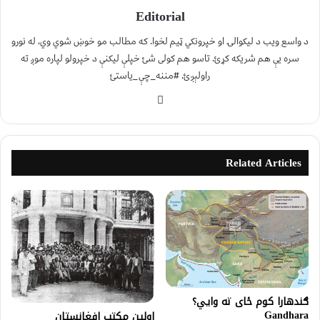
Editorial
د واسع ویب د لیکوالۍ او خپرونکي ټیم لخوا. که مطالب مو خوښ شوي وي، له نورو
سره یې هم شریکه کړئ. تاسو هم کولی شئ خپلې لیکنې د خپرولو لپاره موږ ته
راولېږئ. #مننه_چې_یاستئ
Related Articles
ګندهارا کوم ځای ته وايي؟
Gandhara
اولين مکتب افغانستان