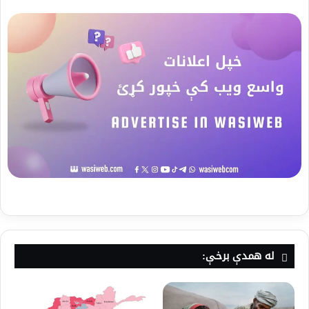
له همدې برخې: