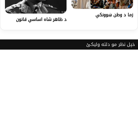
زما د وطن ښوونکي
د ظاهر شاه اساسي قانون
خپل نظر مو دلته ولیکئ