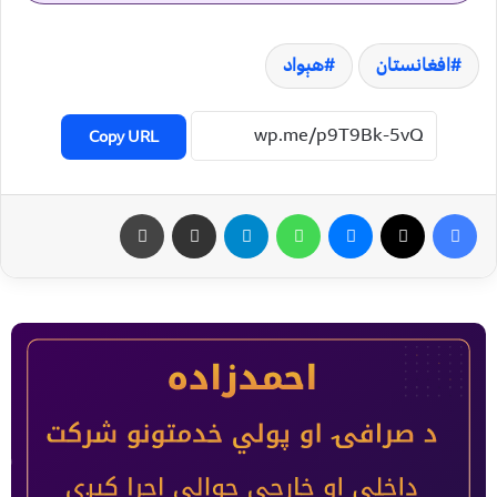
افغانستان
هېواد
Copy URL