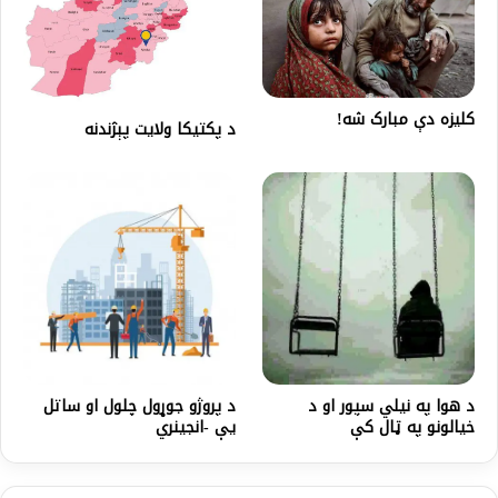
کلیزه دې مبارک شه!
د پکتيکا ولايت پېژندنه
د هوا په نيلي سپور او د
د پروژو جوړول چلول او ساتل
خيالونو په ټال کې
یې -انجینري