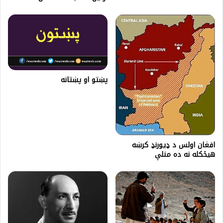
پښتو او پښتانه
افغان اولس د ډيورنډ کرښه
هيڅکله نه ده منلې