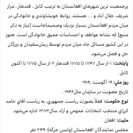
پرجمعیت ترین شهرهای افغانستان به ترتیب کابل ، قندهار ، مزار
شریف، جلال آباد و … هستند. روابط خویشاوندی و خانوادگی در
میان مردم افغانستان بسیار نزدیک وصمیمانه‌است [نیاز به ذکر
منبع] که نشانه عواطف و احساسات عمیق خانوادگی است. هنوز
در این کشور مسائل حاد میان مردم توسط ریش‌سفیدان و بزرگان
حل و فصل می‌شود.
پايتخت:
۱-از سال ۱۷۴۷ تا ۱۷۷۵ قندهار ۲-از سال ۱۷۷۵ تا اکنون
کابل
روز ملي:
۱۹ آگوست ۱۹۱۹٫
تاريخ عضويت در سازمان ملل۱۹۴۶ .
نوع حكومت:
فعلاً بصورت رياست جمهوري، به رياست آقاي حامد
كرزاي منتخب انتخابات عمومي و آزاد سال۱۳۸۳ اداره مي‌شود.
مليت:
افغان
مجلس نمایندگان افغانستان (ولسی جرگه): ۲۴۹ نفر