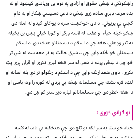
راښكونكي د ښځي حقوق او ازادي په نوم يى ورباندي كيښود او له
بده مرغه ډيري ساده زړی ښځي د دغي دسيسي ښكار او په دام
كښې یې پريوتي. د دی خوځښت سره د یوځای کیدو له امله دی
ښځو خپله حياٰء او عفت له لاسه وركړ او ګویا خپلي پښی یی پخپله
په تبر ووهلي، هغه چې د اسلام د دښمنانو هدف دی. د اسلام
دښمنان خو ځكه وايي چي د شرق حالت به تر هغه سم نه شي تر
څو چې د ښځي پرده د هغي له سر څخه ليري نکړی او قران پري پټ
نکړی. دوى همدارنګه وايي چې د اسلام د ړنګولو تر دې بله اسانه او
لنډه لاره نشته چي مسلمانه ښځه بي پردي له كوره را ونه باسی او
دا هغه خطر دى چي مسلمانانو لپاره ډير ستر ګواښ دي.
نو ګراني خوري !
حياء خو ستا په سر لكه يو تاج دى چې هيڅكله يي بايد له لاسه
ورنكړي په هر حالت كښي چي وې ځكه چي ته پوهيږي چي د اسلام