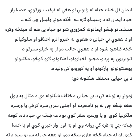
ايمان تل خلك حياء ته رابولي او هغي ته ترغيب وركوي، همدا راز
حياء ايمان ته د رسيدلو لاره ده، ځكه مونږ وليدل چي كله د
مسلمانو ښځو ايمانونه كمزوري شو نو حياء يى هم له مينځه ولاړه
او د هغوي بي حيايى د هغوي له خبرو اترو اخلاقو او سلوكياتو
څخه ظاهره شوه او د هغوي حالت مونږ په خپلو سترګو د
تلويزيون په پردو، مجلو، اخبارونو، اعلانونو، لارو كوڅو، مكتبونو،
پوهنتونونو، پاركونو او په كورونو كي وليده.
د بي حيايۍ مختلف شكلونه دي:
زمونږ په ټولنه كي د بې حيايۍ مختلف شكلونه دي د مثال په ډول
هغه ښځه چي له يو نامحرمه او اجنبي سړي سره ګرځي يا ورسره
ملګرتيا كوي او يا ورسره سفر كوي نو دغه ښځه بي حياء ده، كومه
ښځه چي په لاره كي روانه وي او په لوړ اواز خبري كوي او يا خندا
كوي نو له حياء څخه عاري ښځه دي، او هغه چي له سړيو سره پرته