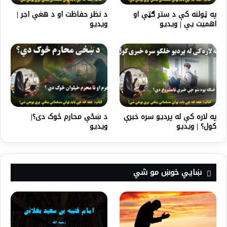
په ټولنه کې د ستر ګټې او
د نظر حفاظت او د هغې اجر |
اهمیت يې | ویدیو
ویدیو
په لاره کې له پردیو سره خبرې
د ښځې محارم څوک دی؟|
کول؟ | ویدیو
ویدیو
ښايي خوښ مو شي