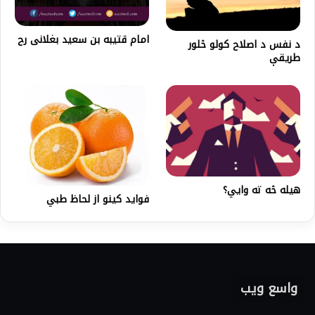
امام قتيبه بن سعيد بغلانی رح
د نفس د اصلاح کولو څلور
طریقې
هیله څه ته وايي؟
فواید کینو از لحاظ طبي
واسع ویب