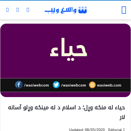
حیاء له منځه وړل؛ د اسلام د له مینځه وړلو آسانه
لار
Updated: 08/05/2020
Editorial