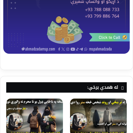
له همدې برخې: