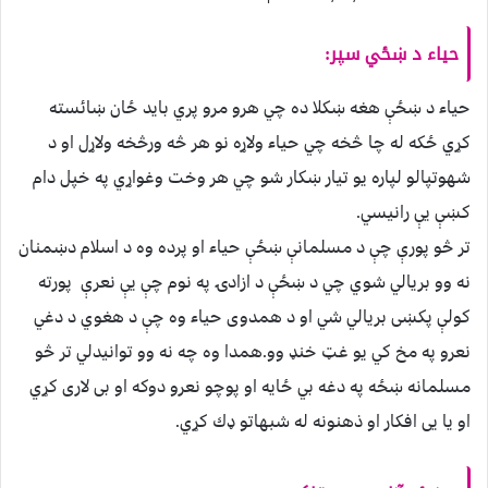
حياء د ښځي سپر:
حياء د ښځې هغه ښكلا ده چي هرو مرو پري بايد ځان ښائسته
كړي ځكه له چا څخه چي حياء ولاړه نو هر څه ورڅخه ولاړل او د
شهوتپالو لپاره يو تيار ښكار شو چي هر وخت وغواړي په خپل دام
كښې يې رانيسي.
تر څو پورې چې د مسلمانې ښځې حياء او پرده وه د اسلام دښمنان
نه وو بريالي شوي چي د ښځې د ازادۍ په نوم چې يې نعرې پورته
كولې پکښی بريالي شي او د همدوى حياء وه چې د هغوي د دغي
نعرو په مخ كي يو غټ خنډ وو.همدا وه چه نه وو توانيدلي تر څو
مسلمانه ښځه په دغه بي ځايه او پوچو نعرو دوكه او بی لاری كړي
او یا يى افكار او ذهنونه له شبهاتو ډك كړي.