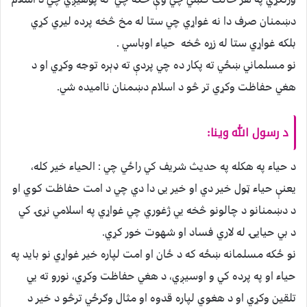
دښمنان صرف دا نه غواړي چي ستا له مخ څخه پرده ليري كړي
بلكه غواړي ستا له زړه څخه حياء اوباسي .
نو مسلماني ښځي ته پكار ده چي پردې ته ډېره توجه وكړي او د
هغي حفاظت وكړي تر څو د اسلام دښمنان نااميده شي.
د رسول الله وینا:
د حياء په هکله په حديث شريف كي راځي چي : الحياء خير كله،
يعنې حياء ټول خير دي او خير يى دا دي چي د امت حفاظت كوي او
د دښمنانو د چالونو څخه يي ژغوري چي غواړي په اسلامي نړۍ كي
د بي حيايۍ له لاري فساد او شهوت خور كړي.
نو ځكه مسلمانه ښځه كه د ځان او امت لپاره خير غواړي نو بايد په
حياء او په پرده كي و اوسيږي، د هغي حفاظت وكړي، نورو ته يي
تلقين وكړي او د هغوي لپاره قدوه او مثال وګرځي ترڅو د خير د