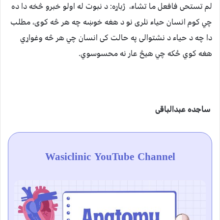
لم تستحى فافعل ما تشاء، ژباړه: د نبوت له اولو خبرو څخه دا ده
چي کوم انسان حياء نلری نو د هغه خوښه چه هر څه کوی، مطلب
دا چه د حياء د نشتوالی په حالت کی انسان چي هر څه وغواړي
هغه كوي ځكه چي هيڅ عار نه محسوسوي.
ساجده عبدالباقی
Wasiclinic YouTube Channel