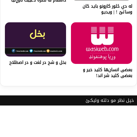
داسلام له نظره دغيبت ناوړتيا
له دې څلور کارونو باید ځان
وساتئ ! | ويديو
بخل و شح در لغت و در اصطلاح
بعضی انسان‌ها کلید خیر و
بعضی کلید شر اند!
خپل نظر مو دلته ولیکئ