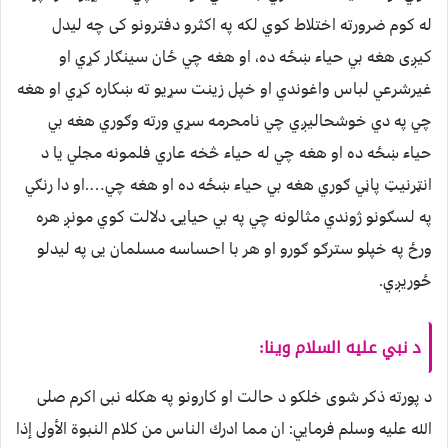
له كوم ضرورته اختلاط كوي لکه په اکثرو دفترونو کی چه لیدل
کیږی هغه بي حياء ښځه ده، او هغه چي ځان سينګار كړي او
غيرشرعي لباس واغوندي او خپل زينت سړيو ته ښكاره كړي او هغه
چي په دي خوشحاليږي چي نامحرمه سړي ورته وګوري هغه بي
حياء ښځه ده او هغه چي له حياء څخه عاري فلمونه مجلي يا د
انټرنيټ پاڼي ګوري هغه بي حياء ښځه ده او هغه چي….او دا رنګي
په لسګونو ژوندي مثالونه چي په بي حيايۍ دلالت كوي مونږ هره
ورځ په خپلو سترګو ګورو او هر با احساسه مسلمان يى په ليدلو
ځوريږي.
د نبي عليه السلام وینا:
د پورته ذکر شوی خلكو د حالت او كارونو په هکله نبی اکرم صلی
الله علیه وسلم فرمايي: ان مما ادرك الناس من كلام النبوة الأولى إذا