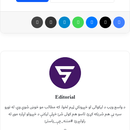
Editorial
د واسع ویب د لیکوالۍ او خپرونکي ټیم لخوا. که مطالب مو خوښ شوي وي، له نورو
سره یې هم شریکه کړئ. تاسو هم کولی شئ خپلې لیکنې د خپرولو لپاره موږ ته
راولېږئ. #مننه_چې_یاستئ