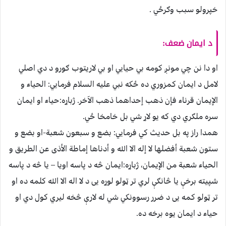
خپرولو سبب وګرځي .
د ايمان ضعف:
او دا نن چي مونږ كومه بي حيايي او بي لاریتوب ګورو د دي اصلي
لامل د ايمان كمزوري ده ځكه نبي عليه السلام فرمايي: الحياء و
الإيمان قرناء فإن ذهب إحداهما ذهب الآخر. ژباړه:حياء او ايمان
سره ملګري دي كه يو لاړ شي بل خامخا ځي.
همدا راز په بل حديث كي فرمايي: بضع و سبعون شعبة-او بضع و
ستون شعبة أفضلها لا إله الا الله و أدناها إماطة الأذى عن الطريق و
الحياء شعبة من الإيمان، ژباړه:ايمان څه د پاسه اويا – يا څه د پاسه
شپيته برخې یا څانګې لري تر ټولو لوړه يى د لا اله الا الله كلمه ده او
تر ټولو كمه يى د ضرر رسوونكي شي له لارې څخه ليري كول دي او
حياء د ايمان يوه برخه ده.