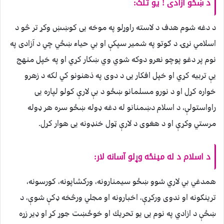
د ښځو آزادی ! یو تلک:
د دغه شوم هدف د لاسته راوړلو په موخه يى كوښښ وكړ تر څو د
اسلامي نړۍ د ګوتو په شمیر سپكې او بي حياء ښځي چي د آزادی په
نوم پر دغو پوچو نعرو دوكه شوي وي ښكار كړي او په خپل منهج
يې تربيه كړي او خپل افكار يى د دوى په ذهنونو كي لكه د زهرو
خواره كړل او د نورو مسلمانو ښځو د بې لارې كولو لپاره یی
راواستولې، د اسلام دښمنانو له دغه ډوله ښځو سره هر ډوله
مرستي وكړې او د هغوى د لارې ټول خنډونه يى هوار كړل.
د اسلام د له مینځه وړلو آسانه لار:
همدغي بي لاري شوو ښځو سيمنارونه، ورکشاپونه، کورسونه،
ترینګونه او ندوى وركړې، اخبارونه او مجلي ورڅخه ډكې شوې، د
ښځې د ازادي په نوم يى يو تحريك او خوځښت جوړ كړ او ډير زړه