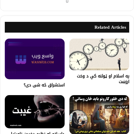
Related Articles
په اسلام او ټولنه کې د وخت
ارزښت
استشراق څه شی دی؟