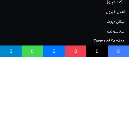
لیکنه خپرول
اعلان خپرول
لیکنې رپوټ
ستاسو نظر
Terms of Service
Privacy Policy
Cookies Policy
صافی بنسټ
صافی بنسټ Safi Foundation
واسع صافی wasisafi.com
واسع ویب wasiweb.com
واسع کلینیک wasiclinic.com