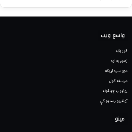
واسع ویب
کور پاڼه
زموږ په اړه
موږ سره اړیکه
مرسته کول
یوتیوب چینلونه
ټولنیزو رسنیو کې
مینو