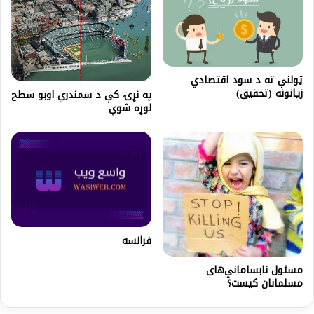
ټولنې ته د سود اقتصادي
زيانونه (تحقيق)
په نړۍ کې د سمندري اوبو سطح
لوړه شوې
فرانسه
مسئول نابساماني‌های
مسلمانان كيست؟