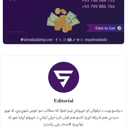
Editorial
د واسع ویب د لیکوالۍ او خپرونکي ټیم لخوا. که مطالب مو خوښ شوي وي، له نورو
سره یې هم شریکه کړئ. تاسو هم کولی شئ خپلې لیکنې د خپرولو لپاره موږ ته
راولېږئ. #مننه_چې_یاستئ