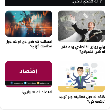
له همدې برخې:
احصائيه څه شی دی او څه ډول
محاسبه کېږي؟
ولې یوازې اقتصادي وده فقر
نه شي ختمولای؟
اقتصاد څه ته وايي؟
څنګه له خپل فعاليته ډېر توليد
ترلاسه کړو؟