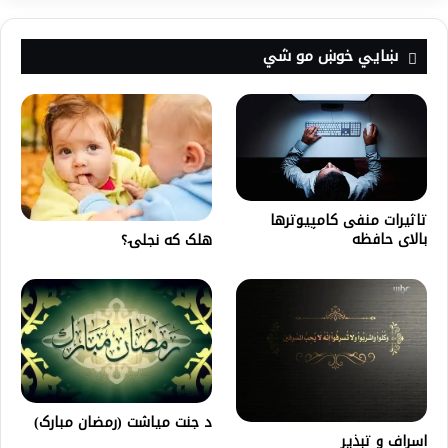
ښايي خوښ مو شي
تاثیرات منفی کامپیوترها
بالای حافظه
هلک که نجلۍ؟
د جنت مياشت (رمضان مبارک)
اسراف و تبذیر