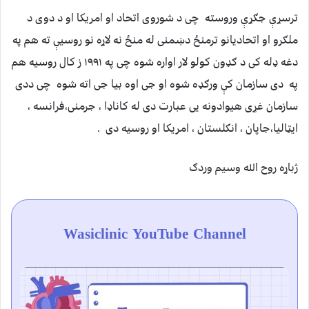
ترسړې جګړې وروسته چی د شوروی اتحاد او امریکا او د دوی د
ملګرو او اتحادیانو ترمنځ دښمنی له منځ نه لاړه نو روسیې ته هم په
دغه ډله کی د ګډون کولو لار اواره شوه چی په ۱۹۹۱ ز کال روسیه هم
په دی سازمان کې ورګډه شوه او جی اوه بیا جی اته شوه چی ددی
سازمان غړی هیوادونه یی عبارت دی له کاناډا ، جرمنی،فرانسه ،
ایټالیا،جاپان ، انګلستان ، امریکا او روسیه دی .
ژباړه روح الله وسیم وردګ
Wasiclinic YouTube Channel