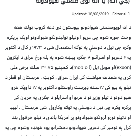
(جي اته) يا اته لوی صنعتي هيوادونه
Updated: 18/08/2019
Editorial
د اته لویوصنعتی هیوادونو پیوستون دی دغه ګروپ ټولنه هغه
وخت جوړه شوه چی عربو ا وتیلو تولیدونکو هیوادونو اوپک پریکړه
وکړه چی تیل د دوسلې په توګه استعمال شی د ۱۹۷۳ ز کال د اکتوبر
په ۶ دعربو او اسرائلو ۴ جګړه پیښه شوه په بله ورځ عراق د ایګزون
(exxon)او موبل آیل (mob oil)د کمپنیو ۲۳.۷۵ سلنه برخی ملی
کړی په همدغه میاشت کی ایران ،عراق ، کویټ ، عربستان او قطر د
تیلو په بیو کی ۱۷سلنه ډیرښت راوستلو داکتوبر په ۱۷ داوپک غړو
هیوادونو د تیلو وزیرانو د عربو او اسرایلو د جګړی په جریان کی
پرکړه وکړه چی تیل د دوسلې په توګه وکارول شی عربستان ، لیبیا
او دتیلو نورو لرونکو هیوادونو پر امریکا باندی د تیلو خرڅول بند
کړل په نومبر کی دعربی هیوادونو دمشرانو یوه غونډه وشوه چی په