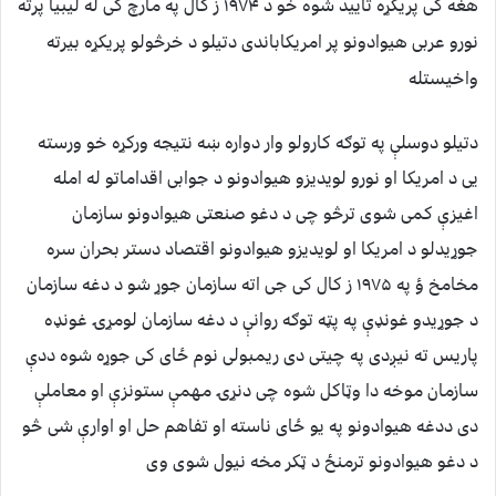
هغه کی پریکړه تایید شوه خو د ۱۹۷۴ ز کال په مارچ کی له لیبیا پرته
نورو عربی هیوادونو پر امریکاباندی دتیلو د خرڅولو پریکړه بیرته
واخیستله
دتیلو دوسلې په توګه کارولو وار دواره ښه نتیجه ورکړه خو ورسته
یی د امریکا او نورو لویدیزو هیوادونو د جوابی اقداماتو له امله
اغیزې کمی شوی ترڅو چی د دغو صنعتی هیوادونو سازمان
جوړیدلو د امریکا او لویدیزو هیوادونو اقتصاد دستر بحران سره
مخامخ ؤ په ۱۹۷۵ ز کال کی جی اته سازمان جوړ شو د دغه سازمان
د جوړیدو غونډې په پټه توګه روانې د دغه سازمان لومړۍ غونډه
پاریس ته نیږدی په چیتی دی ریمبولی نوم ځای کی جوړه شوه ددې
سازمان موخه دا وټاکل شوه چی دنړۍ مهمې ستونزې او معاملې
دی ددغه هیوادونو په یو ځای ناسته او تفاهم حل او اوارې شی څو
د دغو هیوادونو ترمنځ د ټکر مخه نیول شوی وی